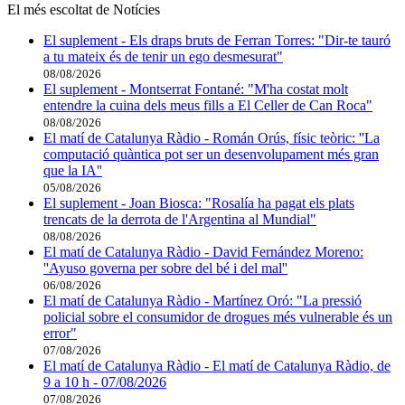
El més escoltat de Notícies
El suplement - Els draps bruts de Ferran Torres: "Dir-te tauró
a tu mateix és de tenir un ego desmesurat"
08/08/2026
El suplement - Montserrat Fontané: "M'ha costat molt
entendre la cuina dels meus fills a El Celler de Can Roca"
08/08/2026
El matí de Catalunya Ràdio - Román Orús, físic teòric: ''La
computació quàntica pot ser un desenvolupament més gran
que la IA''
05/08/2026
El suplement - Joan Biosca: "Rosalía ha pagat els plats
trencats de la derrota de l'Argentina al Mundial"
08/08/2026
El matí de Catalunya Ràdio - David Fernández Moreno:
''Ayuso governa per sobre del bé i del mal''
06/08/2026
El matí de Catalunya Ràdio - Martínez Oró: "La pressió
policial sobre el consumidor de drogues més vulnerable és un
error"
07/08/2026
El matí de Catalunya Ràdio - El matí de Catalunya Ràdio, de
9 a 10 h - 07/08/2026
07/08/2026