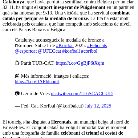
Catalunya
, que havia perdut la semifinal contra Bèlgica per un clar
32-11, ha tingut
el suport inesperat de Puigdemont
en un partit en
què s'ha imposat per 9-13. Una victòria que ha servit al
combinat
català per penjar-se la medalla de bronze
. La fita ha estat molt
celebrada pels catalans, que han competit amb seleccions de nivell
com els Països Baixos o Bèlgica.
Catalunya aconsegueix la medalla de bronze a
l'Europeu Sub-21 de
#Korfbal
2025.
#Felicitats
@esportcat
@UFECcat
#korfball
#corfbol
📺 Partit TUR-CAT:
https://t.co/GgBjP6tXqm
📰 Més informació, imatges i enllaços:
https://t.co/IfAFlduamJ
📷 Gertrude Vries
pic.twitter.com/1L6SCACCUD
— Fed. Cat. Korfbal (@korfbalcat)
July 12, 2025
El torneig s'ha disputat a
Herentals
, un municipi belga al nord de
Brussel·les. El conjunt català ha volgut immortalitzar el moment
amb una fotografia de família
celebrant el triomf al costat de