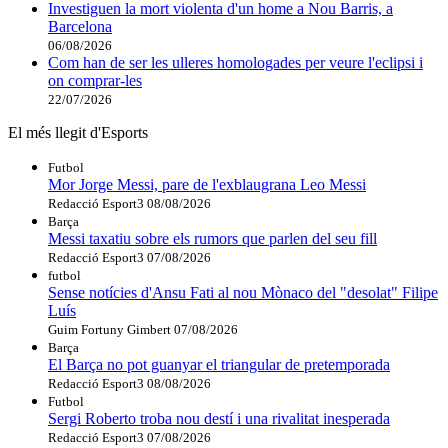
Investiguen la mort violenta d'un home a Nou Barris, a
Barcelona
06/08/2026
Com han de ser les ulleres homologades per veure l'eclipsi i
on comprar-les
22/07/2026
El més llegit d'Esports
Futbol
Mor Jorge Messi, pare de l'exblaugrana Leo Messi
Redacció Esport3
08/08/2026
Barça
Messi taxatiu sobre els rumors que parlen del seu fill
Redacció Esport3
07/08/2026
futbol
Sense notícies d'Ansu Fati al nou Mònaco del "desolat" Filipe
Luís
Guim Fortuny Gimbert
07/08/2026
Barça
El Barça no pot guanyar el triangular de pretemporada
Redacció Esport3
08/08/2026
Futbol
Sergi Roberto troba nou destí i una rivalitat inesperada
Redacció Esport3
07/08/2026