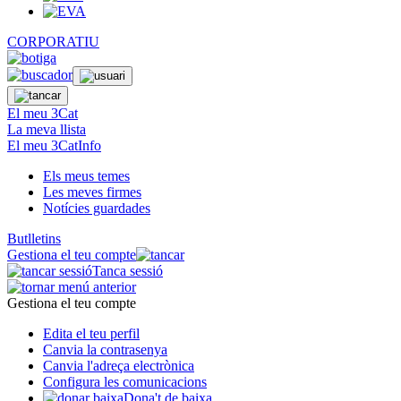
CORPORATIU
El meu 3Cat
La meva llista
El meu 3CatInfo
Els meus temes
Les meves firmes
Notícies guardades
Butlletins
Gestiona el teu compte
Tanca sessió
Gestiona el teu compte
Edita el teu perfil
Canvia la contrasenya
Canvia l'adreça electrònica
Configura les comunicacions
Dona't de baixa