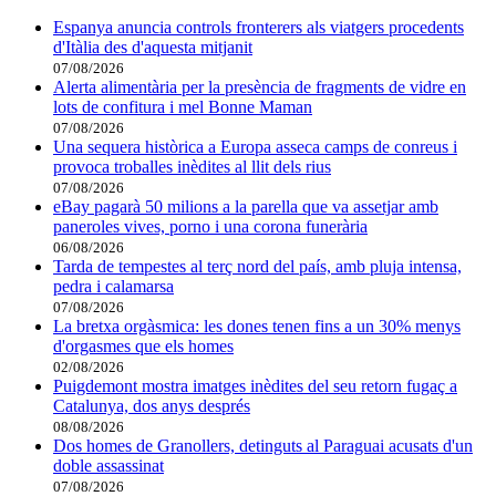
Espanya anuncia controls fronterers als viatgers procedents
d'Itàlia des d'aquesta mitjanit
07/08/2026
Alerta alimentària per la presència de fragments de vidre en
lots de confitura i mel Bonne Maman
07/08/2026
Una sequera històrica a Europa asseca camps de conreus i
provoca troballes inèdites al llit dels rius
07/08/2026
eBay pagarà 50 milions a la parella que va assetjar amb
paneroles vives, porno i una corona funerària
06/08/2026
Tarda de tempestes al terç nord del país, amb pluja intensa,
pedra i calamarsa
07/08/2026
La bretxa orgàsmica: les dones tenen fins a un 30% menys
d'orgasmes que els homes
02/08/2026
Puigdemont mostra imatges inèdites del seu retorn fugaç a
Catalunya, dos anys després
08/08/2026
Dos homes de Granollers, detinguts al Paraguai acusats d'un
doble assassinat
07/08/2026