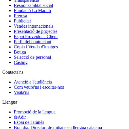
Transparència
Responsabilitat social
Fundació La Marató
Premsa
Publicitat
Vendes internacionals
Presentació de projectes
Espai Proveïdor - Client
Perfil del contractant
Còpia i Venda d'imatges
Botiga
Selecció de personal
Càsting
Contacta'ns
Atenció a l'audiència
Com veure'ns i escoltar-nos
Visita'ns
Llengua
Promoció de la llengua
ésAdir
Espai de l'aranès
Bon dia. Directori de mitjans en llengua catalana