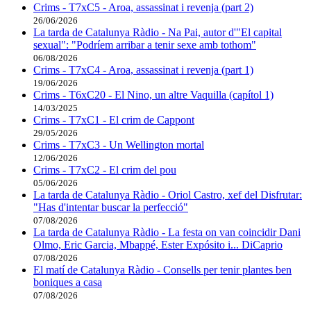
Crims - T7xC5 - Aroa, assassinat i revenja (part 2)
26/06/2026
La tarda de Catalunya Ràdio - Na Pai, autor d'"El capital
sexual": "Podríem arribar a tenir sexe amb tothom"
06/08/2026
Crims - T7xC4 - Aroa, assassinat i revenja (part 1)
19/06/2026
Crims - T6xC20 - El Nino, un altre Vaquilla (capítol 1)
14/03/2025
Crims - T7xC1 - El crim de Cappont
29/05/2026
Crims - T7xC3 - Un Wellington mortal
12/06/2026
Crims - T7xC2 - El crim del pou
05/06/2026
La tarda de Catalunya Ràdio - Oriol Castro, xef del Disfrutar:
"Has d'intentar buscar la perfecció"
07/08/2026
La tarda de Catalunya Ràdio - La festa on van coincidir Dani
Olmo, Eric Garcia, Mbappé, Ester Expósito i... DiCaprio
07/08/2026
El matí de Catalunya Ràdio - Consells per tenir plantes ben
boniques a casa
07/08/2026