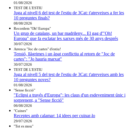
01/08/2026
TEST DE L'ESTIU
Juga al nivell 6 del test de l'estiu de 3Cat: t'atreveixes a fer les
10 preguntes finals?
08/08/2026
Recordem "Oh! Europa"
Un grup de catalans, un bar madrileny... El gag d'"Oh!
Europa" que fa esclatar les xarxes més de 30 anys després
30/07/2026
Arrenca "Joc de cartes" d'estiu!
Tensió, llàgrimes i un àpat conflictiu al retorn de "Joc de
cartes": "Jo hauria marxat"
30/07/2026
TEST DE L'ESTIU
Juga al nivell 5 del test de l'estiu de 3Cat: t'atreveixes amb les
10 preguntes noves?
01/08/2026
"Sense ficció"
"Eclipsi a través d'Europa": les claus d'un esdeveniment únic i
sorprenent, a "Sense ficció"
06/08/2026
"Cuines"
Receptes amb calamar: 14 idees per cuinar-lo
29/07/2026
"Tot es mou"