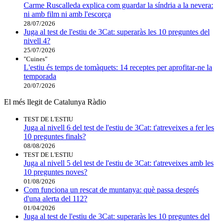
Carme Ruscalleda explica com guardar la síndria a la nevera:
ni amb film ni amb l'escorça
28/07/2026
Juga al test de l'estiu de 3Cat: superaràs les 10 preguntes del
nivell 4?
25/07/2026
"Cuines"
L'estiu és temps de tomàquets: 14 receptes per aprofitar-ne la
temporada
20/07/2026
El més llegit de Catalunya Ràdio
TEST DE L'ESTIU
Juga al nivell 6 del test de l'estiu de 3Cat: t'atreveixes a fer les
10 preguntes finals?
08/08/2026
TEST DE L'ESTIU
Juga al nivell 5 del test de l'estiu de 3Cat: t'atreveixes amb les
10 preguntes noves?
01/08/2026
Com funciona un rescat de muntanya: què passa després
d'una alerta del 112?
01/04/2026
Juga al test de l'estiu de 3Cat: superaràs les 10 preguntes del