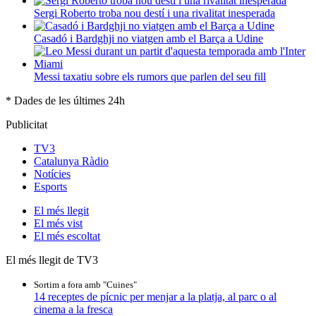
Sergi Roberto troba nou destí i una rivalitat inesperada
Casadó i Bardghji no viatgen amb el Barça a Udine
Messi taxatiu sobre els rumors que parlen del seu fill
* Dades de les últimes 24h
Publicitat
TV3
Catalunya Ràdio
Notícies
Esports
El
més llegit
El
més vist
El
més escoltat
El més llegit de TV3
Sortim a fora amb "Cuines"
14 receptes de pícnic per menjar a la platja, al parc o al
cinema a la fresca