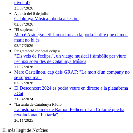
nivell 4?
25/07/2026
A partir del 6 de juliol
Catalunya Música, oberta a l'estiu!
02/07/2026
"El suplement"
Mercè Arànega: "Si l'amor truca a la porta, li diré que el meu
marit no hi és"
03/07/2026
Programació especial eclipsi
"Els vels de l'eclipsi", un viatge musical i simbòlic per viure
l'eclipsi solar des de Catalunya Música
17/07/2026
Marc Castellnou, cap dels GRAF: "La mort d'un company no
se supera mai"
02/07/2026
El Desconcert 2024 es podrà veure en directe a la plataforma
3Cat
21/04/2024
"La tarda de Catalunya Ràdio"
La història d'amor de Ramon Pellicer i Lali Colomé que ha
revolucionat "La tarda"
26/11/2025
El més llegit de Notícies