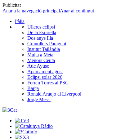
Publicitat
Anar a la navegació principal
Anar al contingut
Itàlia
Ulleres eclipsi
De la Espriella
Dos anys Illa
Granollers Paraguai
Institut Tailàndia
Multa a Meta
Menors Ceuta
Àtic Ayuso
Aparcament agost
Eclipsi solar 2026
Ferran Torres al PSG
Barça
Ronald Araujo al Liverpool
Jorge Messi