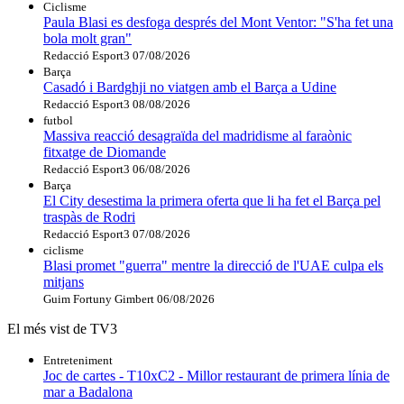
Ciclisme
Paula Blasi es desfoga després del Mont Ventor: "S'ha fet una
bola molt gran"
Redacció Esport3
07/08/2026
Barça
Casadó i Bardghji no viatgen amb el Barça a Udine
Redacció Esport3
08/08/2026
futbol
Massiva reacció desagraïda del madridisme al faraònic
fitxatge de Diomande
Redacció Esport3
06/08/2026
Barça
El City desestima la primera oferta que li ha fet el Barça pel
traspàs de Rodri
Redacció Esport3
07/08/2026
ciclisme
Blasi promet "guerra" mentre la direcció de l'UAE culpa els
mitjans
Guim Fortuny Gimbert
06/08/2026
El més vist de TV3
Entreteniment
Joc de cartes - T10xC2 - Millor restaurant de primera línia de
mar a Badalona