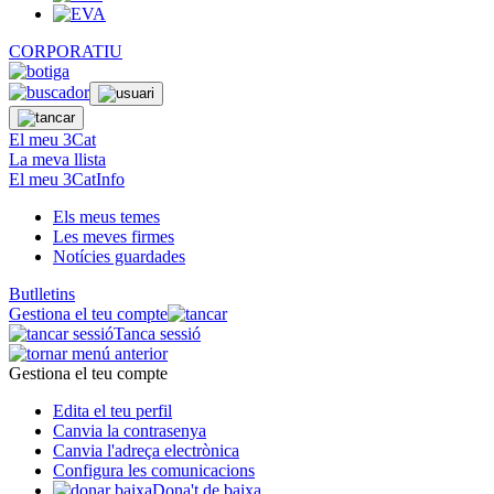
CORPORATIU
El meu 3Cat
La meva llista
El meu 3CatInfo
Els meus temes
Les meves firmes
Notícies guardades
Butlletins
Gestiona el teu compte
Tanca sessió
Gestiona el teu compte
Edita el teu perfil
Canvia la contrasenya
Canvia l'adreça electrònica
Configura les comunicacions
Dona't de baixa