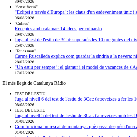
30/07/2026
"Sense ficció"
"Eclipsi a través d'Europa": les claus d'un esdeveniment únic i 
06/08/2026
"Cuines"
Receptes amb calamar: 14 idees per cuinar-lo
29/07/2026
Juga al test de l'estiu de 3Cat: superaràs les 10 preguntes del niv
25/07/2026
"Tot es mou"
Carme Ruscalleda explica com guardar la síndria a la nevera: ni
28/07/2026
"Un estiu per sempre": el glamur i el model de vacances de s'A
17/07/2026
El més llegit de Catalunya Ràdio
TEST DE L'ESTIU
Juga al nivell 6 del test de l'estiu de 3Cat: t'atreveixes a fer les
08/08/2026
TEST DE L'ESTIU
Juga al nivell 5 del test de l'estiu de 3Cat: t'atreveixes amb les
01/08/2026
Com funciona un rescat de muntanya: què passa després d'una a
01/04/2026