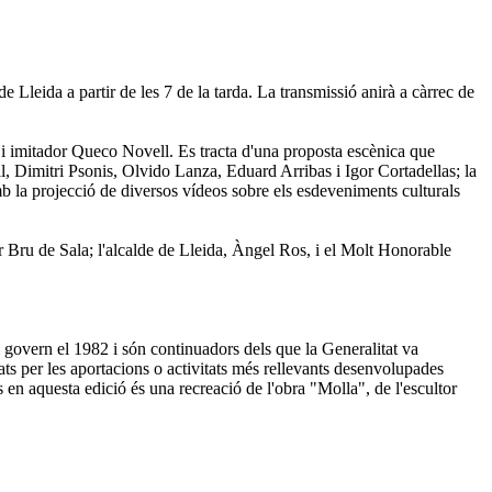
 Lleida a partir de les 7 de la tarda. La transmissió anirà a càrrec de
a i imitador Queco Novell. Es tracta d'una proposta escènica que
, Dimitri Psonis, Olvido Lanza, Eduard Arribas i Igor Cortadellas; la
b la projecció de diversos vídeos sobre els esdeveniments culturals
ier Bru de Sala; l'alcalde de Lleida, Àngel Ros, i el Molt Honorable
 govern el 1982 i són continuadors dels que la Generalitat va
ts per les aportacions o activitats més rellevants desenvolupades
 en aquesta edició és una recreació de l'obra "Molla", de l'escultor