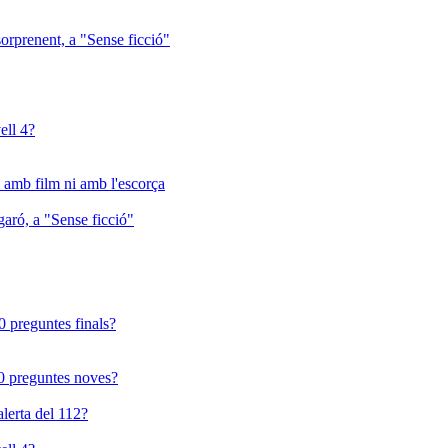
sorprenent, a "Sense ficció"
ell 4?
 amb film ni amb l'escorça
garó, a "Sense ficció"
 10 preguntes finals?
 10 preguntes noves?
lerta del 112?