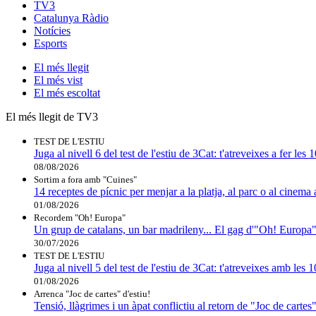
TV3
Catalunya Ràdio
Notícies
Esports
El
més llegit
El
més vist
El
més escoltat
El més llegit de TV3
TEST DE L'ESTIU
Juga al nivell 6 del test de l'estiu de 3Cat: t'atreveixes a fer les
08/08/2026
Sortim a fora amb "Cuines"
14 receptes de pícnic per menjar a la platja, al parc o al cinema 
01/08/2026
Recordem "Oh! Europa"
Un grup de catalans, un bar madrileny... El gag d'"Oh! Europa"
30/07/2026
TEST DE L'ESTIU
Juga al nivell 5 del test de l'estiu de 3Cat: t'atreveixes amb les
01/08/2026
Arrenca "Joc de cartes" d'estiu!
Tensió, llàgrimes i un àpat conflictiu al retorn de "Joc de cartes