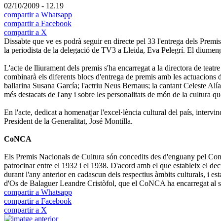
02/10/2009 - 12.19
compartir a Whatsapp
compartir a Facebook
compartir a X
Dissabte que ve es podrà seguir en directe pel 33 l'entrega dels Premis 
la periodista de la delegació de TV3 a Lleida, Eva Pelegrí. El diumen
L'acte de lliurament dels premis s'ha encarregat a la directora de tea
combinarà els diferents blocs d'entrega de premis amb les actuacions 
ballarina Susana García; l'actriu Neus Bernaus; la cantant Celeste Alí
més destacats de l'any i sobre les personalitats de món de la cultura q
En l'acte, dedicat a homenatjar l'excel·lència cultural del país, interv
President de la Generalitat, José Montilla.
CoNCA
Els Premis Nacionals de Cultura són concedits des d'enguany pel Conse
patrocinar entre el 1932 i el 1938. D'acord amb el que estableix el de
durant l'any anterior en cadascun dels respectius àmbits culturals, i e
d'Os de Balaguer Leandre Cristòfol, que el CoNCA ha encarregat al se
compartir a Whatsapp
compartir a Facebook
compartir a X