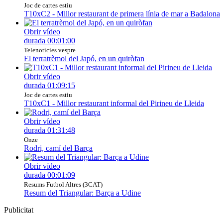
Joc de cartes estiu
T10xC2 - Millor restaurant de primera línia de mar a Badalona
Obrir vídeo
durada
00:01:00
Telenotícies vespre
El terratrèmol del Japó, en un quiròfan
Obrir vídeo
durada
01:09:15
Joc de cartes estiu
T10xC1 - Millor restaurant informal del Pirineu de Lleida
Obrir vídeo
durada
01:31:48
Onze
Rodri, camí del Barça
Obrir vídeo
durada
00:01:09
Resums Futbol Altres (3CAT)
Resum del Triangular: Barça a Udine
Publicitat