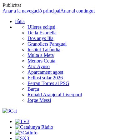
Publicitat
Anar a la navegació principal
Anar al contingut
Itàlia
Ulleres eclipsi
De la Espriella
Dos anys Illa
Granollers Paraguai
Institut Tailàndia
Multa a Meta
Menors Ceuta
Àtic Ayuso
Aparcament agost
Eclipsi solar 2026
Ferran Torres al PSG
Barça
Ronald Araujo al Liverpool
Jorge Messi