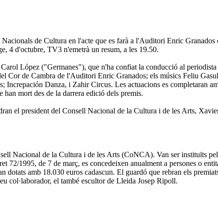
Nacionals de Cultura en l'acte que es farà a l'Auditori Enric Granados de
ge, 4 d'octubre, TV3 n'emetrà un resum, a les 19.50.
tre Carol López ("Germanes"), que n'ha confiat la conducció al periodist
del Cor de Cambra de l'Auditori Enric Granados; els músics Feliu Gasull
as; Increpación Danza, i Zahir Circus. Les actuacions es completaran am
ue han mort des de la darrera edició dels premis.
indran el president del Consell Nacional de la Cultura i de les Arts, Xav
ll Nacional de la Cultura i de les Arts (CoNCA). Van ser instituïts pel
cret 72/1995, de 7 de març, es concedeixen anualment a persones o entita
stan dotats amb 18.030 euros cadascun. El guardó que rebran els premiats
u col·laborador, el també escultor de Lleida Josep Ripoll.