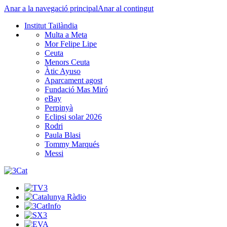
Anar a la navegació principal
Anar al contingut
Institut Tailàndia
Multa a Meta
Mor Felipe Lipe
Ceuta
Menors Ceuta
Àtic Ayuso
Aparcament agost
Fundació Mas Miró
eBay
Perpinyà
Eclipsi solar 2026
Rodri
Paula Blasi
Tommy Marqués
Messi