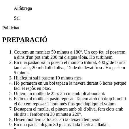
Alfàbrega
Sal
Publicitat
PREPARACIÓ
Courem un moniato 50 minuts a 180º. Un cop fet, el posarem
a dins d'un pot amb 200 ml d'aigua tèbia. Ho turbinem.
En una pastadora hi posem el moniato triturat, 400 g de farina
tamisada, 20 ml d'oli d'oliva, 15 de de llevat fresc. Ho pastem
5 minuts.
Hi afegim sal i pastem 10 minuts més.
Ho portarem en un bol tapat a la nevera durant 6 hores perquè
faci el repòs en bloc.
Untem un motlle de 25 x 25 cm amb oli abundant.
Estirem al motlle el pastó reposat. Tapem amb un drap humit i
el deixem reposar 1 hora més fins que dupliqui el volum.
Destapem el motlle, el pintem amb oli d'oliva, fem clots amb
els dits i l'enfornem 30 minuts a 220º.
Desemmotllem la focaccia i la deixem temperar.
En una paella afegim 80 g cansalada ibèrica tallada i