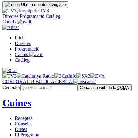
Obrir menu de navegació
Directes
Programació
Catàleg
Canals
Inici
Directes
Programació
Canals
Catàleg
CORPORATIU
BOTIGA
CERCA
Cercador
Cerca a la web de la
CCMA
Cuines
Receptes
Consells
Dietes
El Programa