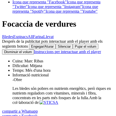
Icona que representa "Facebook"
Icona que representa
"Twitter"
Icona que representa "Instagram"
Icona que
representa "Spotify"
Icona que representa "Youtube"
Focaccia de verdures
Bledes
Espinacs
All
Farina
Llevat
Després de la publicitat pots interactuar amb el player amb els
següents botons
Engegar/Aturar
Silenciar
Pujar el volum
Instruccions per interactuar amb el player
Disminuir el volum
Cuina:
Marc Ribas
Dificultat:
Mitjana
Temps:
Més d'una hora
Informació nutricional
-
Obre
Les bledes són pobres en nutrients energètics, però riques en
nutrients reguladors com vitamines, minerals i fibra,
concentrats en les parts més fosques de la fulla.
Amb la
col·laboració de:
compartir a Whatsapp
compartir a Facebook