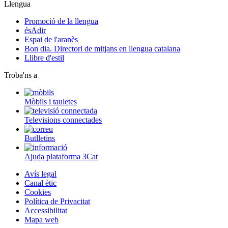
Llengua
Promoció de la llengua
ésAdir
Espai de l'aranès
Bon dia. Directori de mitjans en llengua catalana
Llibre d'estil
Troba'ns a
Mòbils i tauletes
Televisions connectades
Butlletins
Ajuda plataforma 3Cat
Avís legal
Canal ètic
Cookies
Política de Privacitat
Accessibilitat
Mapa web