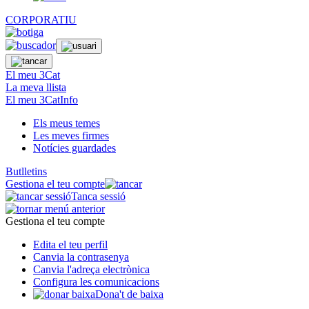
CORPORATIU
El meu 3Cat
La meva llista
El meu 3CatInfo
Els meus temes
Les meves firmes
Notícies guardades
Butlletins
Gestiona el teu compte
Tanca sessió
Gestiona el teu compte
Edita el teu perfil
Canvia la contrasenya
Canvia l'adreça electrònica
Configura les comunicacions
Dona't de baixa