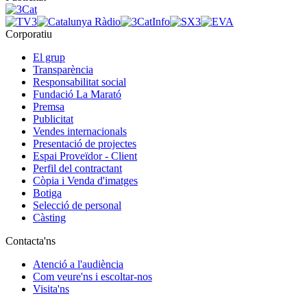
Corporatiu
El grup
Transparència
Responsabilitat social
Fundació La Marató
Premsa
Publicitat
Vendes internacionals
Presentació de projectes
Espai Proveïdor - Client
Perfil del contractant
Còpia i Venda d'imatges
Botiga
Selecció de personal
Càsting
Contacta'ns
Atenció a l'audiència
Com veure'ns i escoltar-nos
Visita'ns