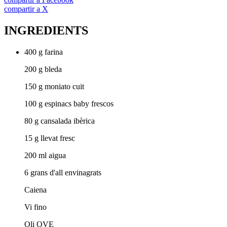
compartir a X
INGREDIENTS
400 g farina
200 g bleda
150 g moniato cuit
100 g espinacs baby frescos
80 g cansalada ibèrica
15 g llevat fresc
200 ml aigua
6 grans d'all envinagrats
Caiena
Vi fino
Oli OVE