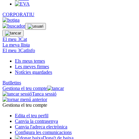
CORPORATIU
El meu 3Cat
La meva llista
El meu 3CatInfo
Els meus temes
Les meves firmes
Notícies guardades
Butlletins
Gestiona el teu compte
Tanca sessió
Gestiona el teu compte
Edita el teu perfil
Canvia la contrasenya
Canvia l'adreça electrònica
Configura les comunicacions
Dona't de baixa