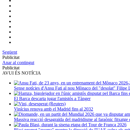
Següent
Publicitat
Anar al contingut
Publicitat
AVUI ÉS NOTÍCIA
Sense notícies d'Ansu Fati al nou Mònaco del "desolat" Filipe 
El Barça descarta jugar l'amistós a Tànger
Vinícius renova amb el Madrid fins al 2032
Massiva reacció desagraïda del madridisme al faraònic fitxatg
Blasi promet "guerra" mentre la direcció de l'UAE culpa els mi