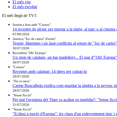
El
més vist
El
més escoltat
El més llegit de TV3
Sortim a fora amb "Cuines"
14 receptes de pícnic per menjar a la platja, al parc o al cinema 
01/08/2026
Arrenca "Joc de cartes" d'estiu!
Tensió, llàgrimes i un àpat conflictiu al retorn de "Joc de cartes
30/07/2026
Recordem "Oh! Europa"
Un grup de catalans, un bar madrileny... El gag d'"Oh! Europa"
30/07/2026
"Cuines"
Receptes amb calamar: 14 idees per cuinar-lo
29/07/2026
"Tot es mou"
Carme Ruscalleda explica com guardar la síndria a la nevera: ni
28/07/2026
"Sense ficció"
Per què l'aventura del Titan va acabar en tragèdia?: "Sense ficció
31/07/2026
"Sense ficció"
"Eclipsi a través d'Europa": les claus d'un esdeveniment únic i 