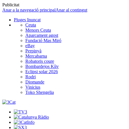
Publicitat
Anar a la navegació principal
Anar al contingut
Pluges Inuncat
Ceuta
Menors Ceuta
Aparcament agost
Fundació Mas Miró
eBay
Perpinyà
Mercabarna
Robatoris coure
Bombardejos Kíiv
Eclipsi solar 2026
Rodri
Diomande
Vinicius
Toko Shengelia