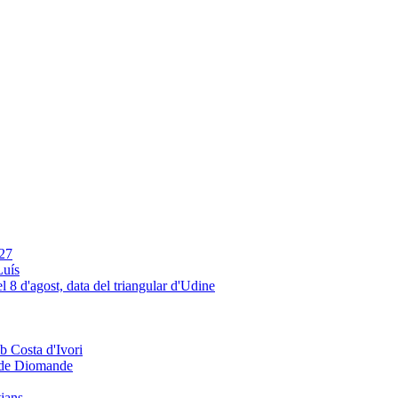
Luís
e de Diomande
tjans