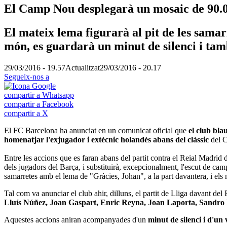
El Camp Nou desplegarà un mosaic de 90.00
El mateix lema figurarà al pit de les samar
món, es guardarà un minut de silenci i tam
29/03/2016 - 19.57
Actualitzat
29/03/2016 - 20.17
Segueix-nos a
compartir a Whatsapp
compartir a Facebook
compartir a X
El FC Barcelona ha anunciat en un comunicat oficial que
el club bla
homenatjar l'exjugador i extècnic holandès abans del clàssic
del 
Entre les accions que es faran abans del partit contra el Reial Madrid 
dels jugadors del Barça, i substituirà, excepcionalment, l'escut de c
samarretes amb el lema de "Gràcies, Johan", a la part davantera, i els
Tal com va anunciar el club ahir, dilluns, el partit de Lliga davant del
Lluís Núñez, Joan Gaspart, Enric Reyna, Joan Laporta, Sandro 
Aquestes accions aniran acompanyades d'un
minut de silenci i d'un