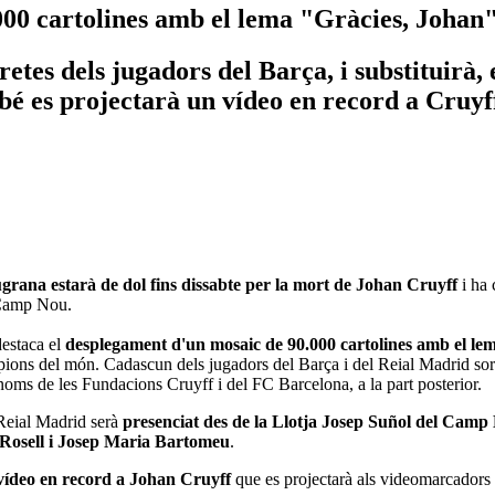
0 cartolines amb el lema "Gràcies, Johan" 
retes dels jugadors del Barça, i substituirà
bé es projectarà un vídeo en record a Cruyf
ugrana estarà de dol fins dissabte per la mort de Johan Cruyff
i ha 
Camp Nou.
destaca el
desplegament d'un mosaic de 90.000 cartolines amb el le
ampions del món. Cadascun dels jugadors del Barça i del Reial Madrid sor
 noms de les Fundacions Cruyff i del FC Barcelona, a la part posterior.
 Reial Madrid serà
presenciat des de la Llotja Josep Suñol del Camp
Rosell i Josep Maria Bartomeu
.
 vídeo en record a Johan Cruyff
que es projectarà als videomarcadors de