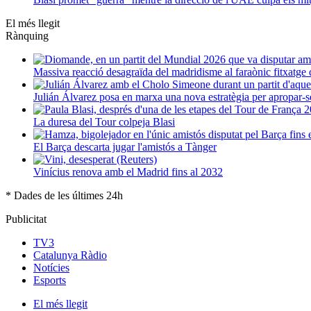
El més llegit
Rànquing
Massiva reacció desagraïda del madridisme al faraònic fitxatg
Julián Álvarez posa en marxa una nova estratègia per apropar-s
La duresa del Tour colpeja Blasi
El Barça descarta jugar l'amistós a Tànger
Vinícius renova amb el Madrid fins al 2032
* Dades de les últimes 24h
Publicitat
TV3
Catalunya Ràdio
Notícies
Esports
El
més llegit