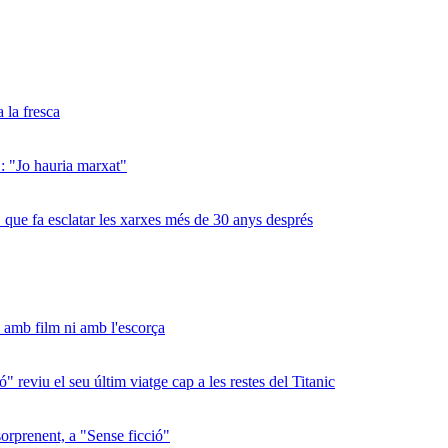
a la fresca
": "Jo hauria marxat"
 que fa esclatar les xarxes més de 30 anys després
 amb film ni amb l'escorça
" reviu el seu últim viatge cap a les restes del Titanic
sorprenent, a "Sense ficció"