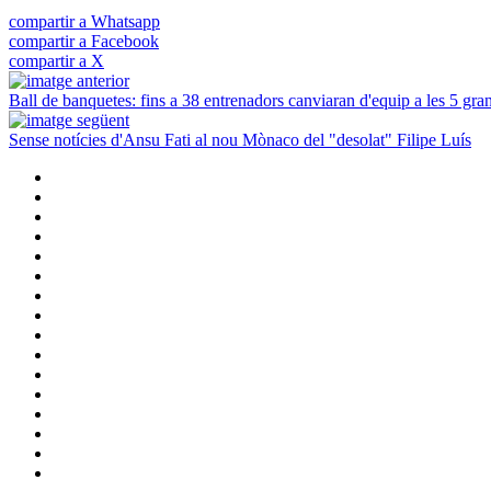
compartir a Whatsapp
compartir a Facebook
compartir a X
Ball de banquetes: fins a 38 entrenadors canviaran d'equip a les 5 gra
Sense notícies d'Ansu Fati al nou Mònaco del "desolat" Filipe Luís