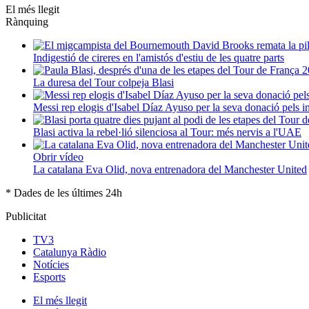
El més llegit
Rànquing
Indigestió de cireres en l'amistós d'estiu de les quatre parts
La duresa del Tour colpeja Blasi
Messi rep elogis d'Isabel Díaz Ayuso per la seva donació pels 
Blasi activa la rebel·lió silenciosa al Tour: més nervis a l'UAE
Obrir vídeo
La catalana Eva Olid, nova entrenadora del Manchester United
* Dades de les últimes 24h
Publicitat
TV3
Catalunya Ràdio
Notícies
Esports
El
més llegit