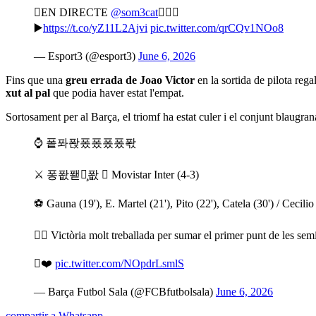
EN DIRECTE
@som3cat

▶️
https://t.co/yZ11L2Ajvi
pic.twitter.com/qrCQv1NOo8
— Esport3 (@esport3)
June 6, 2026
Fins que una
greu errada de Joao Victor
en la sortida de pilota reg
xut al pal
que podia haver estat l'empat.
Sortosament per al Barça, el triomf ha estat culer i el conjunt blaugra
⌚️ 퐅퐈퐍퐀퐀퐀퐀퐋
⚔️ 퐁퐚퐫퐜̧퐚  Movistar Inter (4-3)
⚽️ Gauna (19'), E. Martel (21'), Pito (22'), Catela (30') / Cecili
 Victòria molt treballada per sumar el primer punt de les semi
❤️
pic.twitter.com/NOpdrLsmlS
— Barça Futbol Sala (@FCBfutbolsala)
June 6, 2026
compartir a Whatsapp