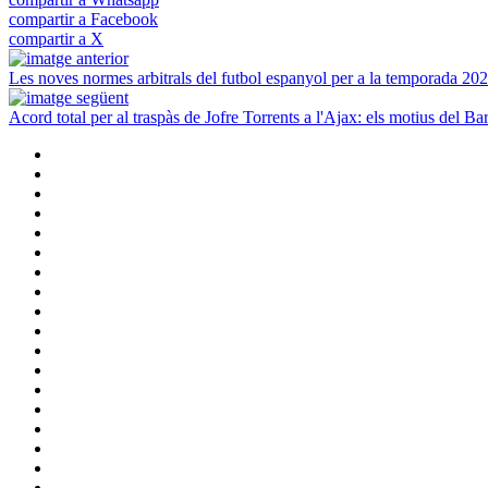
compartir a Facebook
compartir a X
Les noves normes arbitrals del futbol espanyol per a la temporada 20
Acord total per al traspàs de Jofre Torrents a l'Ajax: els motius del Ba