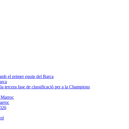
arça
Marroc