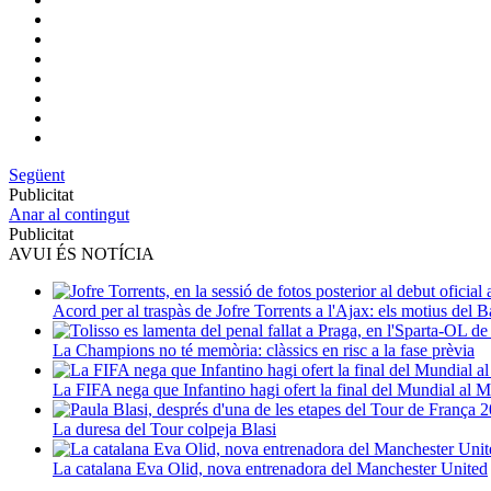
Següent
Publicitat
Anar al contingut
Publicitat
AVUI ÉS NOTÍCIA
Acord per al traspàs de Jofre Torrents a l'Ajax: els motius del B
La Champions no té memòria: clàssics en risc a la fase prèvia
La FIFA nega que Infantino hagi ofert la final del Mundial al 
La duresa del Tour colpeja Blasi
La catalana Eva Olid, nova entrenadora del Manchester United