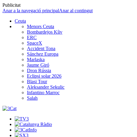
Publicitat
Anar a la navegació principal
Anar al contingut
Ceuta
Menors Ceuta
Bombardejos Kíiv
ERC
SpaceX
Accident Tona
Sánchez Europa
Marlaska
Jaume Giró
Dron Rússia
Eclipsi solar 2026
Blasi Tour
Aleksander Sekulic
Infantino Marroc
Salah