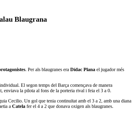
 Palau Blaugrana
 protagonistes
. Per als blaugranes era
Dídac Plana
el jugador més
 individual. El segon temps del Barça començava de manera
 enviava la pilota al fons de la porteria rival i feia el 3 a 0.
seguia Cecilio. Un gol que tenia continuïtat amb el 3 a 2, amb una diana
metia a
Catela
fer el 4 a 2 que donava oxigen als blaugranes.