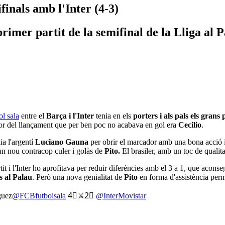
finals amb l'Inter (4-3)
primer partit de la semifinal de la Lliga al
ol sala
entre el
Barça i l'Inter
tenia en els
porters i als pals els grans
utor del llançament que per ben poc no acabava en gol era
Cecilio
.
a l'argentí
Luciano Gauna
per obrir el marcador amb una bona acció
, un nou contracop culer i golàs de
Pito.
El brasiler, amb un toc de qualitat,
it i l'Inter ho aprofitava per reduir diferències amb el 3 a 1, que acon
s al Palau
. Però una nova genialitat de
Pito
en forma d'assistència per
guez
@FCBfutbolsala
4⃣⚔️2⃣
@InterMovistar