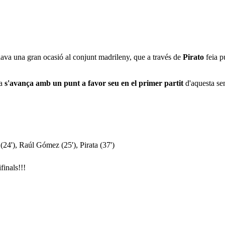
alava una gran ocasió al conjunt madrileny, que a través de
Pirato
feia pu
na
s'avança amb un punt a favor seu en el primer partit
d'aquesta se
o (24'), Raúl Gómez (25'), Pirata (37')
finals!!!