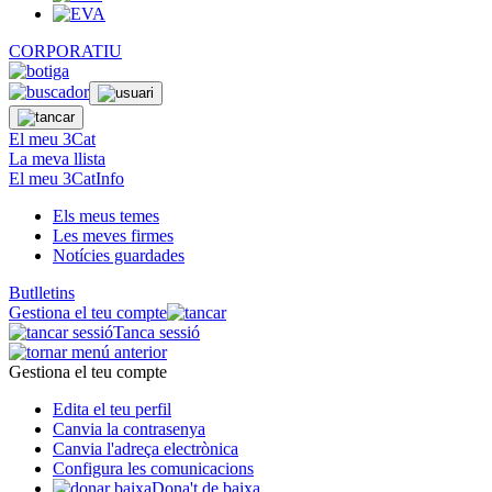
CORPORATIU
El meu 3Cat
La meva llista
El meu 3CatInfo
Els meus temes
Les meves firmes
Notícies guardades
Butlletins
Gestiona el teu compte
Tanca sessió
Gestiona el teu compte
Edita el teu perfil
Canvia la contrasenya
Canvia l'adreça electrònica
Configura les comunicacions
Dona't de baixa