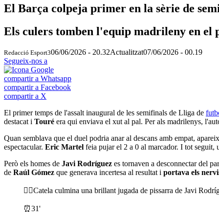
El Barça colpeja primer en la sèrie de semi
Els culers tomben l'equip madrileny en el 
06/06/2026 - 20.32
Actualitzat
07/06/2026 - 00.19
Redacció Esport3
Segueix-nos a
compartir a Whatsapp
compartir a Facebook
compartir a X
El primer temps de l'assalt inaugural de les semifinals de Lliga de
futb
destacat i
Touré
era qui enviava el xut al pal. Per als madrilenys, l'a
Quan semblava que el duel podria anar al descans amb empat, apareixi
espectacular.
Eric Martel
feia pujar el 2 a 0 al marcador. I tot seguit
Però els homes de
Javi Rodríguez
es tornaven a desconnectar del part
de
Raúl Gómez
que generava incertesa al resultat i
portava els nervi
Catela culmina una brillant jugada de pissarra de Javi Rodrí
⏰31'