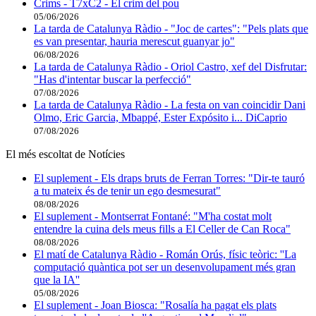
Crims - T7xC2 - El crim del pou
05/06/2026
La tarda de Catalunya Ràdio - "Joc de cartes": "Pels plats que
es van presentar, hauria merescut guanyar jo"
06/08/2026
La tarda de Catalunya Ràdio - Oriol Castro, xef del Disfrutar:
"Has d'intentar buscar la perfecció"
07/08/2026
La tarda de Catalunya Ràdio - La festa on van coincidir Dani
Olmo, Eric Garcia, Mbappé, Ester Expósito i... DiCaprio
07/08/2026
El més escoltat de Notícies
El suplement - Els draps bruts de Ferran Torres: "Dir-te tauró
a tu mateix és de tenir un ego desmesurat"
08/08/2026
El suplement - Montserrat Fontané: "M'ha costat molt
entendre la cuina dels meus fills a El Celler de Can Roca"
08/08/2026
El matí de Catalunya Ràdio - Román Orús, físic teòric: ''La
computació quàntica pot ser un desenvolupament més gran
que la IA''
05/08/2026
El suplement - Joan Biosca: "Rosalía ha pagat els plats