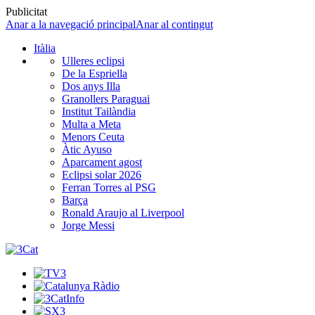
Publicitat
Anar a la navegació principal
Anar al contingut
Itàlia
Ulleres eclipsi
De la Espriella
Dos anys Illa
Granollers Paraguai
Institut Tailàndia
Multa a Meta
Menors Ceuta
Àtic Ayuso
Aparcament agost
Eclipsi solar 2026
Ferran Torres al PSG
Barça
Ronald Araujo al Liverpool
Jorge Messi