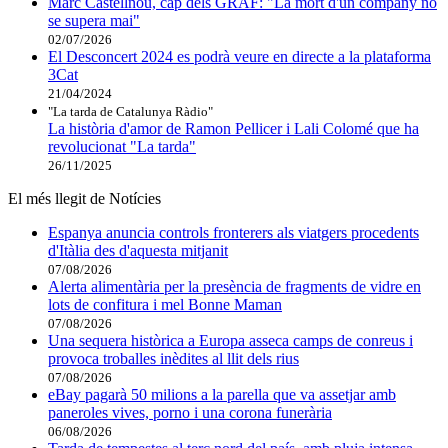
Marc Castellnou, cap dels GRAF: "La mort d'un company no
se supera mai"
02/07/2026
El Desconcert 2024 es podrà veure en directe a la plataforma
3Cat
21/04/2024
"La tarda de Catalunya Ràdio"
La història d'amor de Ramon Pellicer i Lali Colomé que ha
revolucionat "La tarda"
26/11/2025
El més llegit de Notícies
Espanya anuncia controls fronterers als viatgers procedents
d'Itàlia des d'aquesta mitjanit
07/08/2026
Alerta alimentària per la presència de fragments de vidre en
lots de confitura i mel Bonne Maman
07/08/2026
Una sequera històrica a Europa asseca camps de conreus i
provoca troballes inèdites al llit dels rius
07/08/2026
eBay pagarà 50 milions a la parella que va assetjar amb
paneroles vives, porno i una corona funerària
06/08/2026