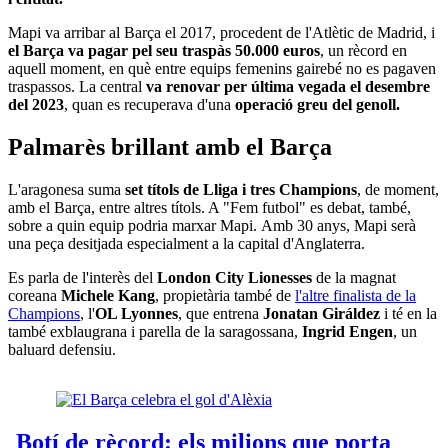
Mapi va arribar al Barça el 2017, procedent de l'Atlètic de Madrid, i
el Barça va pagar pel seu traspàs 50.000 euros
, un rècord en
aquell moment, en què entre equips femenins gairebé no es pagaven
traspassos. La central
va renovar per última vegada el desembre
del 2023
, quan es recuperava d'una
operació greu del genoll.
Palmarès brillant amb el Barça
L'aragonesa suma
set títols de Lliga i tres Champions
, de moment,
amb el Barça, entre altres títols. A "Fem futbol" es debat, també,
sobre a quin equip podria marxar Mapi. Amb 30 anys, Mapi serà
una peça desitjada especialment a la capital d'Anglaterra.
Es parla de l'interès del
London City Lionesses
de la magnat
coreana
Michele Kang
, propietària també de
l'altre finalista de la
Champions
, l'
OL Lyonnes
,
que entrena
Jonatan Giráldez
i té en la
també exblaugrana i parella de la saragossana,
Ingrid Engen
, un
baluard defensiu.