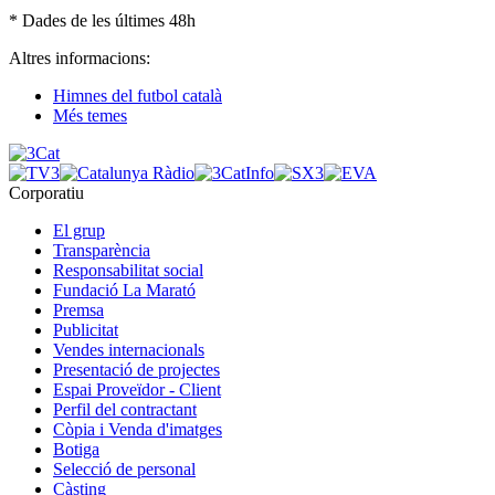
* Dades de les últimes 48h
Altres informacions:
Himnes del futbol català
Més temes
Corporatiu
El grup
Transparència
Responsabilitat social
Fundació La Marató
Premsa
Publicitat
Vendes internacionals
Presentació de projectes
Espai Proveïdor - Client
Perfil del contractant
Còpia i Venda d'imatges
Botiga
Selecció de personal
Càsting