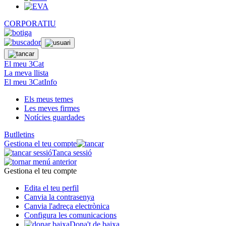
CORPORATIU
El meu 3Cat
La meva llista
El meu 3CatInfo
Els meus temes
Les meves firmes
Notícies guardades
Butlletins
Gestiona el teu compte
Tanca sessió
Gestiona el teu compte
Edita el teu perfil
Canvia la contrasenya
Canvia l'adreça electrònica
Configura les comunicacions
Dona't de baixa