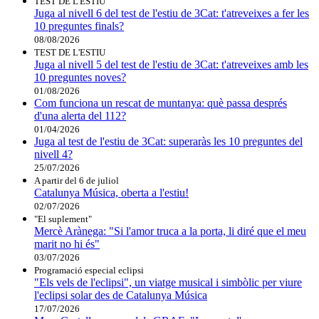
TEST DE L'ESTIU
Juga al nivell 6 del test de l'estiu de 3Cat: t'atreveixes a fer les
10 preguntes finals?
08/08/2026
TEST DE L'ESTIU
Juga al nivell 5 del test de l'estiu de 3Cat: t'atreveixes amb les
10 preguntes noves?
01/08/2026
Com funciona un rescat de muntanya: què passa després
d'una alerta del 112?
01/04/2026
Juga al test de l'estiu de 3Cat: superaràs les 10 preguntes del
nivell 4?
25/07/2026
A partir del 6 de juliol
Catalunya Música, oberta a l'estiu!
02/07/2026
"El suplement"
Mercè Arànega: "Si l'amor truca a la porta, li diré que el meu
marit no hi és"
03/07/2026
Programació especial eclipsi
"Els vels de l'eclipsi", un viatge musical i simbòlic per viure
l'eclipsi solar des de Catalunya Música
17/07/2026