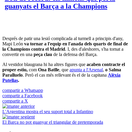
Després de patir una lesió complicada al turmell a principis d'any,
Mapi León
va tornar a l'equip en l'anada dels quarts de final de
la Champions contra el Madrid
. I, des d'aleshores, s'ha tornat a
convertir en una
peça clau
de la defensa del Barça.
Al vestidor blaugrana hi ha altres figures que
acaben contracte el
proper estiu,
com
Ona Batlle
, que
apunta a l'Arsenal
,
o Salma
Paralluelo
. Però el cas més rellevant és el de la capitana
Alèxia
Putellas
.
compartir a Whatsapp
compartir a Facebook
compartir a X
L'Argentina mostra el seu suport total a Infantino
El Barça no pot guanyar el triangular de pretemporada