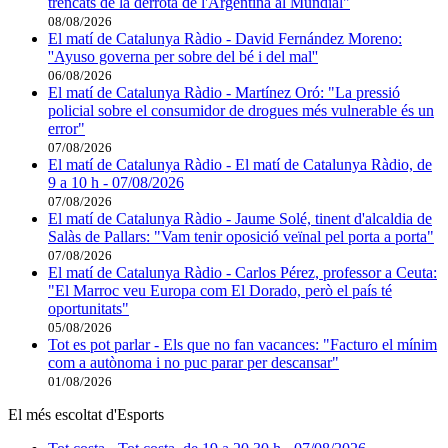
trencats de la derrota de l'Argentina al Mundial"
08/08/2026
El matí de Catalunya Ràdio - David Fernández Moreno:
''Ayuso governa per sobre del bé i del mal''
06/08/2026
El matí de Catalunya Ràdio - Martínez Oró: "La pressió
policial sobre el consumidor de drogues més vulnerable és un
error"
07/08/2026
El matí de Catalunya Ràdio - El matí de Catalunya Ràdio, de
9 a 10 h - 07/08/2026
07/08/2026
El matí de Catalunya Ràdio - Jaume Solé, tinent d'alcaldia de
Salàs de Pallars: "Vam tenir oposició veïnal pel porta a porta"
07/08/2026
El matí de Catalunya Ràdio - Carlos Pérez, professor a Ceuta:
"El Marroc veu Europa com El Dorado, però el país té
oportunitats"
05/08/2026
Tot es pot parlar - Els que no fan vacances: "Facturo el mínim
com a autònoma i no puc parar per descansar"
01/08/2026
El més escoltat d'Esports