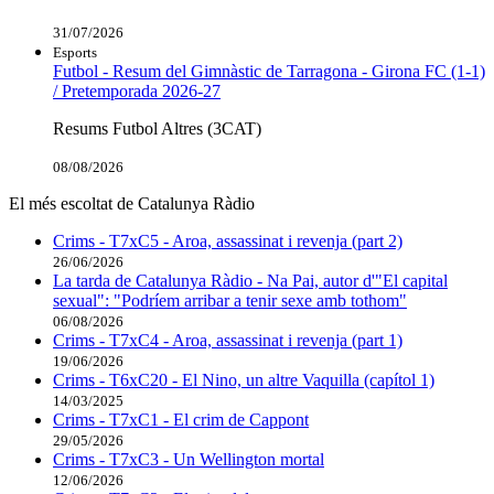
31/07/2026
Esports
Futbol - Resum del Gimnàstic de Tarragona - Girona FC (1-1)
/ Pretemporada 2026-27
Resums Futbol Altres (3CAT)
08/08/2026
El més escoltat de Catalunya Ràdio
Crims - T7xC5 - Aroa, assassinat i revenja (part 2)
26/06/2026
La tarda de Catalunya Ràdio - Na Pai, autor d'"El capital
sexual": "Podríem arribar a tenir sexe amb tothom"
06/08/2026
Crims - T7xC4 - Aroa, assassinat i revenja (part 1)
19/06/2026
Crims - T6xC20 - El Nino, un altre Vaquilla (capítol 1)
14/03/2025
Crims - T7xC1 - El crim de Cappont
29/05/2026
Crims - T7xC3 - Un Wellington mortal
12/06/2026