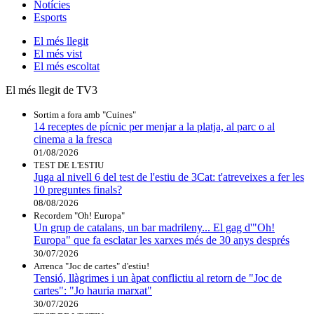
Notícies
Esports
El
més llegit
El
més vist
El
més escoltat
El més llegit de TV3
Sortim a fora amb "Cuines"
14 receptes de pícnic per menjar a la platja, al parc o al
cinema a la fresca
01/08/2026
TEST DE L'ESTIU
Juga al nivell 6 del test de l'estiu de 3Cat: t'atreveixes a fer les
10 preguntes finals?
08/08/2026
Recordem "Oh! Europa"
Un grup de catalans, un bar madrileny... El gag d'"Oh!
Europa" que fa esclatar les xarxes més de 30 anys després
30/07/2026
Arrenca "Joc de cartes" d'estiu!
Tensió, llàgrimes i un àpat conflictiu al retorn de "Joc de
cartes": "Jo hauria marxat"
30/07/2026