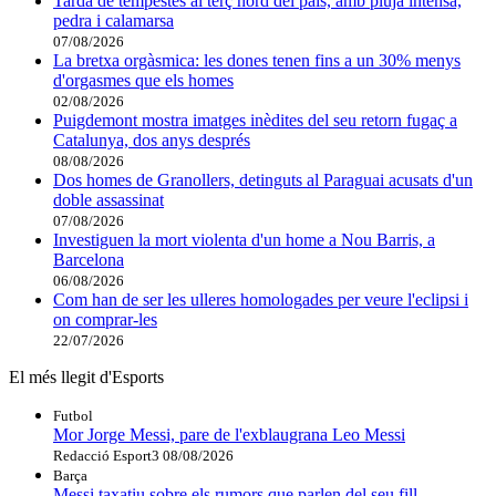
Tarda de tempestes al terç nord del país, amb pluja intensa,
pedra i calamarsa
07/08/2026
La bretxa orgàsmica: les dones tenen fins a un 30% menys
d'orgasmes que els homes
02/08/2026
Puigdemont mostra imatges inèdites del seu retorn fugaç a
Catalunya, dos anys després
08/08/2026
Dos homes de Granollers, detinguts al Paraguai acusats d'un
doble assassinat
07/08/2026
Investiguen la mort violenta d'un home a Nou Barris, a
Barcelona
06/08/2026
Com han de ser les ulleres homologades per veure l'eclipsi i
on comprar-les
22/07/2026
El més llegit d'Esports
Futbol
Mor Jorge Messi, pare de l'exblaugrana Leo Messi
Redacció Esport3
08/08/2026
Barça
Messi taxatiu sobre els rumors que parlen del seu fill