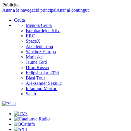
Publicitat
Anar a la navegació principal
Anar al contingut
Ceuta
Menors Ceuta
Bombardejos Kíiv
ERC
SpaceX
Accident Tona
Sánchez Europa
Marlaska
Jaume Giró
Dron Rússia
Eclipsi solar 2026
Blasi Tour
Aleksander Sekulic
Infantino Marroc
Salah