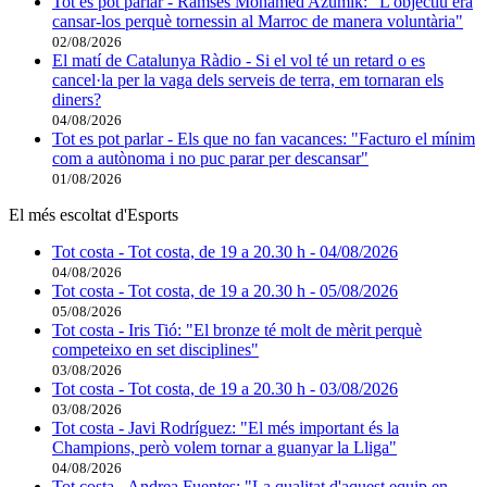
Tot es pot parlar - Ramsés Mohamed Azumik: "L'objectiu era
cansar-los perquè tornessin al Marroc de manera voluntària"
02/08/2026
El matí de Catalunya Ràdio - Si el vol té un retard o es
cancel·la per la vaga dels serveis de terra, em tornaran els
diners?
04/08/2026
Tot es pot parlar - Els que no fan vacances: "Facturo el mínim
com a autònoma i no puc parar per descansar"
01/08/2026
El més escoltat d'Esports
Tot costa - Tot costa, de 19 a 20.30 h - 04/08/2026
04/08/2026
Tot costa - Tot costa, de 19 a 20.30 h - 05/08/2026
05/08/2026
Tot costa - Iris Tió: "El bronze té molt de mèrit perquè
competeixo en set disciplines"
03/08/2026
Tot costa - Tot costa, de 19 a 20.30 h - 03/08/2026
03/08/2026
Tot costa - Javi Rodríguez: "El més important és la
Champions, però volem tornar a guanyar la Lliga"
04/08/2026
Tot costa - Andrea Fuentes: "La qualitat d'aquest equip en