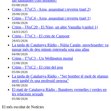
tan saludables com semblen?
03/08/2026
Crims - T7xC5 - Aroa, assassinat i revenja (part 2)
26/06/2026
Crims - T7xC4 - Aroa, assassinat i revenja (part 1)
19/06/2026
Crims - T6xC20 - El Nino, un altre Vaquilla (capítol 1)
14/03/2025
Crims - T7xC1 - El crim de Cappont
29/05/2026
La tarda de Catalunya Ràdio - Núria Castán, snowboarder: va
passar més de deu minuts enterrada sota una allau
04/08/2026
Crims - T7xC3 - Un Wellington mortal
12/06/2026
Crims - T7xC2 - El crim del pou
05/06/2026
La tarda de Catalunya Ràdio - "Ser bomber té molt de glamur,
però també és una professió penosa"
04/08/2026
El matí de Catalunya Ràdio - Banderes vermelles i verdes en
les relacions sexuals
05/08/2026
El més escoltat de Notícies