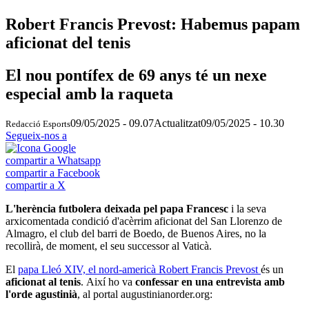
Robert Francis Prevost: Habemus papam
aficionat del tenis
El nou pontífex de 69 anys té un nexe
especial amb la raqueta
09/05/2025 - 09.07
Actualitzat
09/05/2025 - 10.30
Redacció Esports
Segueix-nos a
compartir a Whatsapp
compartir a Facebook
compartir a X
L'herència futbolera deixada pel papa Francesc
i la seva
arxicomentada condició d'acèrrim aficionat del San Llorenzo de
Almagro, el club del barri de Boedo, de Buenos Aires, no la
recollirà, de moment, el seu successor al Vaticà.
El
papa Lleó XIV, el nord-americà Robert Francis Prevost
és un
aficionat al tenis
. Així ho va
confessar en una entrevista amb
l'orde agustinià
, al portal augustinianorder.org: