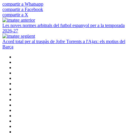
compartir a Whatsapp
compartir a Facebook
compartir a X
Les noves normes arbitrals del futbol espanyol per a la temporada
2026-27
Acord total per al traspàs de Jofre Torrents a l'Ajax: els motius del
Barça