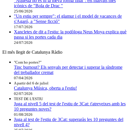
"Aquesta no és ni la meva forma final": els malvats més
icònics de "Bola de Drac "
25/06/2026
"Un estiu per sempre": el glamur i el model de vacances de
s'Agaró, a "Sense ficció"
17/07/2026
Xancletes de dit a l'estiu: la podòloga Neus Moya explica què
passa si les portes cada dia
24/07/2026
El més llegit de Catalunya Ràdio
"Com ho portes?"
Tinc burnout? Els senyals per detectar i superar la síndrome
del treballador cremat
07/04/2026
A partir del 6 de juliol
Catalunya Música, oberta a l'estiu!
02/07/2026
TEST DE L'ESTIU
Juga al nivell 5 del test de l'estiu de 3Cat: t'atreveixes amb les
10 preguntes noves?
01/08/2026
Juga al test de l'estiu de 3Cat: superaràs les 10 preguntes del
nivell 4?