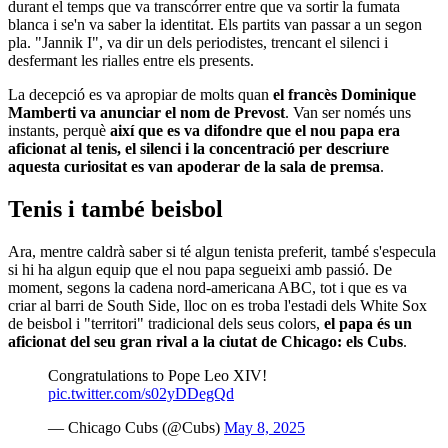
durant el temps que va transcórrer entre que va sortir la fumata
blanca i se'n va saber la identitat. Els partits van passar a un segon
pla. "Jannik I", va dir un dels periodistes, trencant el silenci i
desfermant les rialles entre els presents.
La decepció es va apropiar de molts quan
el francès Dominique
Mamberti va anunciar el nom de Prevost
. Van ser només uns
instants, perquè
així que es va difondre que el nou papa era
aficionat al tenis, el silenci i la concentració per descriure
aquesta curiositat es van apoderar de la sala de premsa
.
Tenis i també beisbol
Ara, mentre caldrà saber si té algun tenista preferit, també s'especula
si hi ha algun equip que el nou papa segueixi amb passió. De
moment, segons la cadena nord-americana ABC, tot i que es va
criar al barri de South Side, lloc on es troba l'estadi dels White Sox
de beisbol i "territori" tradicional dels seus colors,
el papa és un
aficionat del seu gran rival a la ciutat de Chicago: els Cubs
.
Congratulations to Pope Leo XIV!
pic.twitter.com/s02yDDegQd
— Chicago Cubs (@Cubs)
May 8, 2025