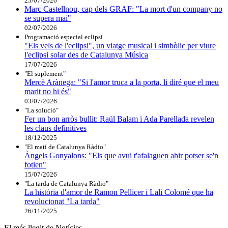
25/07/2026
Marc Castellnou, cap dels GRAF: "La mort d'un company no
se supera mai"
02/07/2026
Programació especial eclipsi
"Els vels de l'eclipsi", un viatge musical i simbòlic per viure
l'eclipsi solar des de Catalunya Música
17/07/2026
"El suplement"
Mercè Arànega: "Si l'amor truca a la porta, li diré que el meu
marit no hi és"
03/07/2026
"La solució"
Fer un bon arròs bullit: Raül Balam i Ada Parellada revelen
les claus definitives
18/12/2025
"El matí de Catalunya Ràdio"
Àngels Gonyalons: "Els que avui t'afalaguen ahir potser se'n
fotien"
15/07/2026
"La tarda de Catalunya Ràdio"
La història d'amor de Ramon Pellicer i Lali Colomé que ha
revolucionat "La tarda"
26/11/2025
El més llegit de Notícies