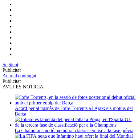
Següent
Publicitat
Anar al contingut
Publicitat
AVUI ÉS NOTÍCIA
Acord per al traspàs de Jofre Torrents a l'Ajax: els motius del
Barça
La Champions no té memòria: clàssics en risc a la fase prèvia