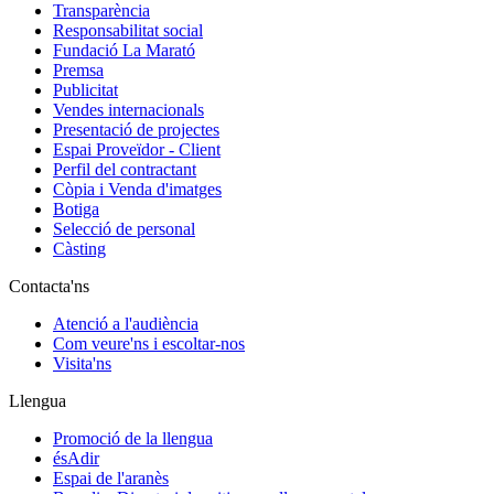
Transparència
Responsabilitat social
Fundació La Marató
Premsa
Publicitat
Vendes internacionals
Presentació de projectes
Espai Proveïdor - Client
Perfil del contractant
Còpia i Venda d'imatges
Botiga
Selecció de personal
Càsting
Contacta'ns
Atenció a l'audiència
Com veure'ns i escoltar-nos
Visita'ns
Llengua
Promoció de la llengua
ésAdir
Espai de l'aranès