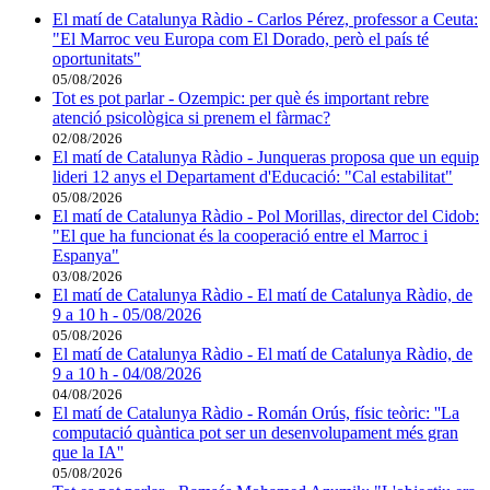
El matí de Catalunya Ràdio - Carlos Pérez, professor a Ceuta:
"El Marroc veu Europa com El Dorado, però el país té
oportunitats"
05/08/2026
Tot es pot parlar - Ozempic: per què és important rebre
atenció psicològica si prenem el fàrmac?
02/08/2026
El matí de Catalunya Ràdio - Junqueras proposa que un equip
lideri 12 anys el Departament d'Educació: "Cal estabilitat"
05/08/2026
El matí de Catalunya Ràdio - Pol Morillas, director del Cidob:
"El que ha funcionat és la cooperació entre el Marroc i
Espanya"
03/08/2026
El matí de Catalunya Ràdio - El matí de Catalunya Ràdio, de
9 a 10 h - 05/08/2026
05/08/2026
El matí de Catalunya Ràdio - El matí de Catalunya Ràdio, de
9 a 10 h - 04/08/2026
04/08/2026
El matí de Catalunya Ràdio - Román Orús, físic teòric: ''La
computació quàntica pot ser un desenvolupament més gran
que la IA''
05/08/2026