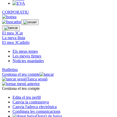
CORPORATIU
El meu 3Cat
La meva llista
El meu 3CatInfo
Els meus temes
Les meves firmes
Notícies guardades
Butlletins
Gestiona el teu compte
Tanca sessió
Gestiona el teu compte
Edita el teu perfil
Canvia la contrasenya
Canvia l'adreça electrònica
Configura les comunicacions
Dona't de baixa