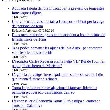
Activada l'alerta del pla Inuncat per la previsió de tempestes
fortes aquest dijous
04/08/2026
Una vintena de vols afectats a l'aeroport del Prat per la vaga
del personal de terra
Redacció/Agències
03/08/2026
Dues menors ferides greus en un accident a les atraccions de
la festa major de Tona
05/08/2026
Ja es poden demanar les ajudes del pla Auto+ per comprar
vehicles elèctrics o híbrids
04/08/2026
L'escriptor Carles Rebassa planta Felip VI: "Rei de l'odi, rei
puput, lladre hereu de Marivent"
04/08/2026
L'agència de viatges investigada per estafa es disculpa i diu
que intentarà tornar els diners
04/08/2026
Torna la primor extrema: algoritmes i fàrmacs lideren la
perillosa recuperació dels cànons dels 90
04/08/2026
L'exconseller d'Economia Jaume Giró estripa el carnet de
Junts per Catalunya