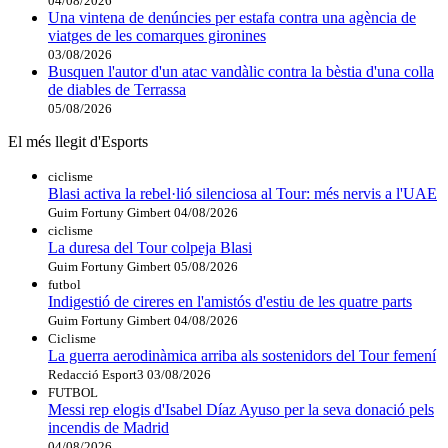
04/08/2026
Una vintena de denúncies per estafa contra una agència de
viatges de les comarques gironines
03/08/2026
Busquen l'autor d'un atac vandàlic contra la bèstia d'una colla
de diables de Terrassa
05/08/2026
El més llegit d'Esports
ciclisme
Blasi activa la rebel·lió silenciosa al Tour: més nervis a l'UAE
Guim Fortuny Gimbert
04/08/2026
ciclisme
La duresa del Tour colpeja Blasi
Guim Fortuny Gimbert
05/08/2026
futbol
Indigestió de cireres en l'amistós d'estiu de les quatre parts
Guim Fortuny Gimbert
04/08/2026
Ciclisme
La guerra aerodinàmica arriba als sostenidors del Tour femení
Redacció Esport3
03/08/2026
FUTBOL
Messi rep elogis d'Isabel Díaz Ayuso per la seva donació pels
incendis de Madrid
04/08/2026