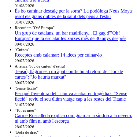
01/08/2026
És bo caminar descalç per la sorra? La podòloga Neus Moya
resol els grans dubtes de la salut dels peus a l'estiu
31/07/2026
Recordem "Oh! Europa"
Un grup de catalans, un bar madrileny... El gag d'"Oh!
Europa" que fa esclatar les xarxes més de 30 anys després
30/07/2026
"Cuines"
Receptes amb calamar: 14 idees per cuinar-lo
29/07/2026
Arrenca "Joc de cartes" d'estiu!
Tensió, llàgrimes i un àpat conflictiu al retorn de "Joc de
cartes": "Jo hauria marxat"
30/07/2026
"Sense ficció"
Per què l'aventura del Titan va acabar en tragèdia?: "Sense
ficció" reviu el seu últim viatge cap a les restes del Titanic
31/07/2026
"Tot es mou"
Carme Ruscalleda explica com guardar la síndria a la nevera:
ni amb film ni amb l'escorça
28/07/2026
"Bola de drac"