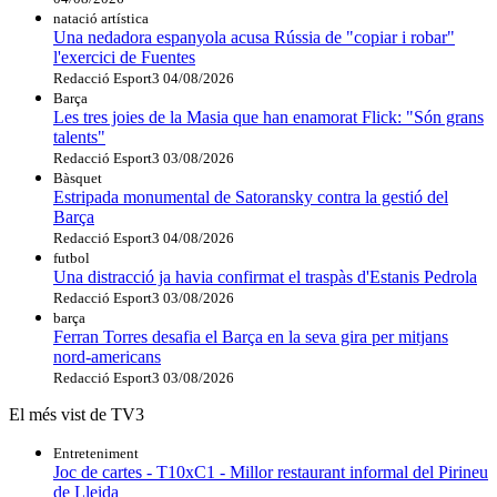
natació artística
Una nedadora espanyola acusa Rússia de "copiar i robar"
l'exercici de Fuentes
Redacció Esport3
04/08/2026
Barça
Les tres joies de la Masia que han enamorat Flick: "Són grans
talents"
Redacció Esport3
03/08/2026
Bàsquet
Estripada monumental de Satoransky contra la gestió del
Barça
Redacció Esport3
04/08/2026
futbol
Una distracció ja havia confirmat el traspàs d'Estanis Pedrola
Redacció Esport3
03/08/2026
barça
Ferran Torres desafia el Barça en la seva gira per mitjans
nord-americans
Redacció Esport3
03/08/2026
El més vist de TV3
Entreteniment
Joc de cartes - T10xC1 - Millor restaurant informal del Pirineu
de Lleida