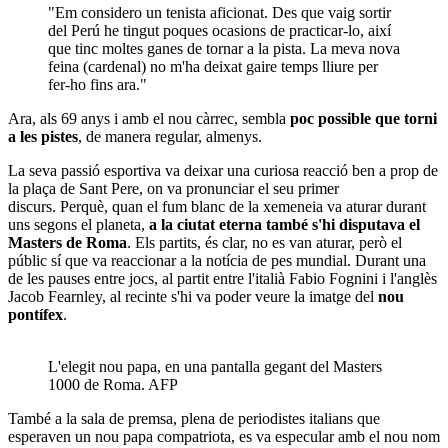
"Em considero un tenista aficionat. Des que vaig sortir
del Perú he tingut poques ocasions de practicar-lo, així
que tinc moltes ganes de tornar a la pista. La meva nova
feina (cardenal) no m'ha deixat gaire temps lliure per
fer-ho fins ara."
Ara, als 69 anys i amb el nou càrrec, sembla
poc possible que torni
a les pistes
, de manera regular, almenys.
La seva passió esportiva va deixar una curiosa reacció ben a prop de
la plaça de Sant Pere, on va pronunciar el seu primer
discurs. Perquè, quan el fum blanc de la xemeneia va aturar durant
uns segons el planeta,
a la ciutat eterna també s'hi disputava el
Masters de Roma
. Els partits, és clar, no es van aturar, però el
públic sí que va reaccionar a la notícia de pes mundial. Durant una
de les pauses entre jocs, al partit entre l'italià Fabio Fognini i l'anglès
Jacob Fearnley, al recinte s'hi va poder veure la imatge del
nou
pontífex
.
L'elegit nou papa, en una pantalla gegant del Masters
1000 de Roma. AFP
També a la sala de premsa, plena de periodistes italians que
esperaven un nou papa compatriota, es va especular amb el nou nom