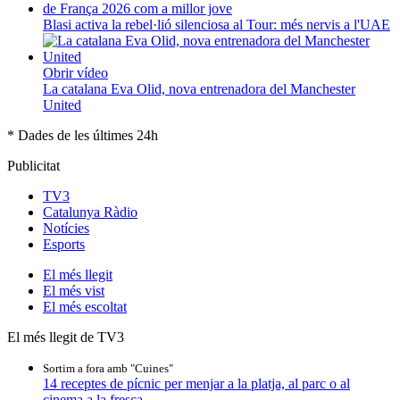
Blasi activa la rebel·lió silenciosa al Tour: més nervis a l'UAE
Obrir vídeo
La catalana Eva Olid, nova entrenadora del Manchester
United
* Dades de les últimes 24h
Publicitat
TV3
Catalunya Ràdio
Notícies
Esports
El
més llegit
El
més vist
El
més escoltat
El més llegit de TV3
Sortim a fora amb "Cuines"
14 receptes de pícnic per menjar a la platja, al parc o al
cinema a la fresca