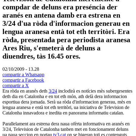
compdar de deluns era preséncia der
aranés en antena damb era estrena en
3/24 d'ua ròda d'informacion generau en
lengua aranesa entà tot eth territòri. Era
ròda, presentada pera periodista aranesa
Ares Riu, s'emeterà de deluns a
diuendres, tàs 16.45 ores.
02/10/2009 - 13.28
compartir a Whatsapp
compartir a Facebook
compartir a X
Era ròda en aranés deth
3/24
inclodirà es notícies mès subergesentes
deth dia en Catalonha e en tot eth món, ath delà dera informacion
esportiua dera jornada. Serà ua ròda d'informacion generau, mès en
lengua aranesa e entà tot eth territòri, ua iniciativa de Television de
Catalonha innavadora e inedita en panorama informatiu catalan.
Parallelament ara estrena dera naua ofèrta informativa en aranés en
3/24, Television de Catalonha tanben met en foncionament deluns
ua naua seccion en portau
tv3.cat
on se higeran toti es contenguts