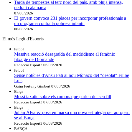
Tarda de tempestes al terç nord del país, amb pluja intensa,
pedra i calamarsa
07/08/2026
El govern convoca 231 places per incorporar professionals a
un programa contra la pobresa infantil
06/08/2026
El més llegit d'Esports
futbol
Massiva reacció desagraïda del madridisme al faraònic
fitxatge de Diomande
Redacció Esport3
06/08/2026
futbol
Sense notícies d'Ansu Fati al nou Mònaco del "desolat" Filipe
Luís
Guim Fortuny Gimbert
07/08/2026
Barça
Messi taxatiu sobre els rumors que parlen del seu fill
Redacció Esport3
07/08/2026
Barça
Julián Álvarez posa en marxa una nova estratègia per apropar-
se al Barça
Redacció Esport3
06/08/2026
BARÇA