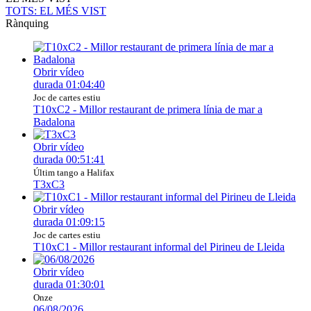
TOTS
: EL MÉS VIST
Rànquing
Obrir vídeo
durada
01:04:40
Joc de cartes estiu
T10xC2 - Millor restaurant de primera línia de mar a
Badalona
Obrir vídeo
durada
00:51:41
Últim tango a Halifax
T3xC3
Obrir vídeo
durada
01:09:15
Joc de cartes estiu
T10xC1 - Millor restaurant informal del Pirineu de Lleida
Obrir vídeo
durada
01:30:01
Onze
06/08/2026