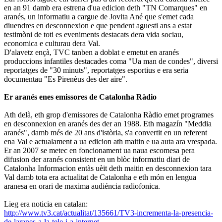
en an 91 damb era estrena d'ua edicion deth "TN Comarques" en
aranés, un informatiu a cargue de Jovita Ané que s'emet cada
diuendres en desconnexion e que pendent aguesti ans a estat
testimòni de toti es eveniments destacats dera vida sociau,
economica e culturau dera Val.
D'alavetz ençà, TVC tanben a doblat e emetut en aranés
produccions infantiles destacades coma "Ua man de condes", diversi
reportatges de "30 minuts", reportatges esportius e era seria
documentau "Es Pirenèus des der aire".
Er aranés enes emissores de Catalonha Ràdio
Ath delà, eth grop d'emissores de Catalonha Ràdio emet programes
en desconnexion en aranés des der an 1988. Eth magazín "Meddia
aranés", damb més de 20 ans d'istòria, s'a convertit en un referent
ena Val e actualament a ua edicion ath maitin e ua auta ara vrespada.
Er an 2007 se metec en foncionament ua naua escomesa pera
difusion der aranés consistent en un blòc informatiu diari de
Catalonha Informacion entàs uèit deth maitin en desconnexion tara
Val damb tota era actualitat de Catalonha e eth món en lengua
aranesa en orari de maxima audiéncia radiofonica.
Lieg era noticia en catalan:
http://www.tv3.cat/actualitat/135661/TV3-incrementa-la-presencia-
de-laranes-a-la-tele-i-a-internet