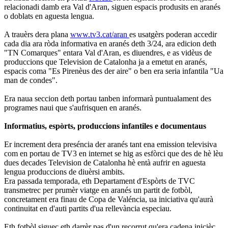
relacionadi damb era Val d'Aran, siguen espacis produsits en aranés
o doblats en aguesta lengua.
A trauèrs dera plana
www.tv3.cat/aran
es usatgèrs poderan accedir
cada dia ara ròda informativa en aranés deth 3/24, ara edicion deth
"TN Comarques" entara Val d'Aran, es diuendres, e as vidèus de
produccions que Television de Catalonha ja a emetut en aranés,
espacis coma "Es Pirenèus des der aire" o ben era seria infantila "Ua
man de condes".
Era naua seccion deth portau tanben informarà puntualament des
programes naui que s'aufrisquen en aranés.
Informatius, espòrts, produccions infantiles e documentaus
Er increment dera preséncia der aranés tant ena emission televisiva
com en portau de TV3 en internet se hig as esfòrci que des de hè lèu
dues decades Television de Catalonha hè entà aufrir en aguesta
lengua produccions de diuèrsi ambits.
Era passada temporada, eth Departament d'Espòrts de TVC
transmetrec per prumèr viatge en aranés un partit de fotbòl,
concretament era finau de Copa de Valéncia, ua iniciativa qu'aurà
continuitat en d'auti partits d'ua rellevància especiau.
Eth fotbòl siguec eth darrèr pas d'un recorrut qu'era cadena inicièc