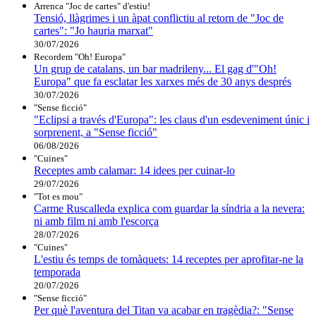
Arrenca "Joc de cartes" d'estiu!
Tensió, llàgrimes i un àpat conflictiu al retorn de "Joc de
cartes": "Jo hauria marxat"
30/07/2026
Recordem "Oh! Europa"
Un grup de catalans, un bar madrileny... El gag d'"Oh!
Europa" que fa esclatar les xarxes més de 30 anys després
30/07/2026
"Sense ficció"
"Eclipsi a través d'Europa": les claus d'un esdeveniment únic i
sorprenent, a "Sense ficció"
06/08/2026
"Cuines"
Receptes amb calamar: 14 idees per cuinar-lo
29/07/2026
"Tot es mou"
Carme Ruscalleda explica com guardar la síndria a la nevera:
ni amb film ni amb l'escorça
28/07/2026
"Cuines"
L'estiu és temps de tomàquets: 14 receptes per aprofitar-ne la
temporada
20/07/2026
"Sense ficció"
Per què l'aventura del Titan va acabar en tragèdia?: "Sense