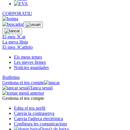
CORPORATIU
El meu 3Cat
La meva llista
El meu 3CatInfo
Els meus temes
Les meves firmes
Notícies guardades
Butlletins
Gestiona el teu compte
Tanca sessió
Gestiona el teu compte
Edita el teu perfil
Canvia la contrasenya
Canvia l'adreça electrònica
Configura les comunicacions
Dona't de baixa