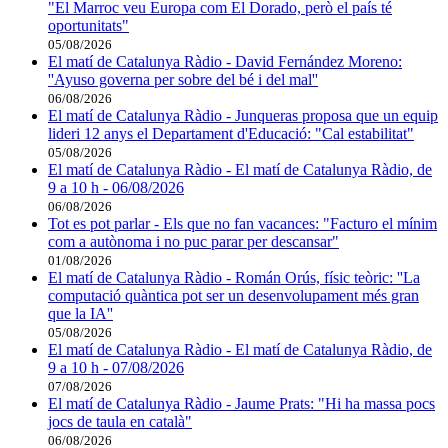
"El Marroc veu Europa com El Dorado, però el país té
oportunitats"
05/08/2026
El matí de Catalunya Ràdio - David Fernández Moreno:
''Ayuso governa per sobre del bé i del mal''
06/08/2026
El matí de Catalunya Ràdio - Junqueras proposa que un equip
lideri 12 anys el Departament d'Educació: "Cal estabilitat"
05/08/2026
El matí de Catalunya Ràdio - El matí de Catalunya Ràdio, de
9 a 10 h - 06/08/2026
06/08/2026
Tot es pot parlar - Els que no fan vacances: "Facturo el mínim
com a autònoma i no puc parar per descansar"
01/08/2026
El matí de Catalunya Ràdio - Román Orús, físic teòric: ''La
computació quàntica pot ser un desenvolupament més gran
que la IA''
05/08/2026
El matí de Catalunya Ràdio - El matí de Catalunya Ràdio, de
9 a 10 h - 07/08/2026
07/08/2026
El matí de Catalunya Ràdio - Jaume Prats: "Hi ha massa pocs
jocs de taula en català"
06/08/2026