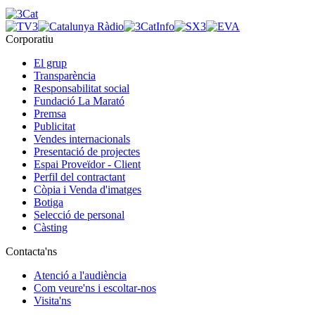
Corporatiu
El grup
Transparència
Responsabilitat social
Fundació La Marató
Premsa
Publicitat
Vendes internacionals
Presentació de projectes
Espai Proveïdor - Client
Perfil del contractant
Còpia i Venda d'imatges
Botiga
Selecció de personal
Càsting
Contacta'ns
Atenció a l'audiència
Com veure'ns i escoltar-nos
Visita'ns