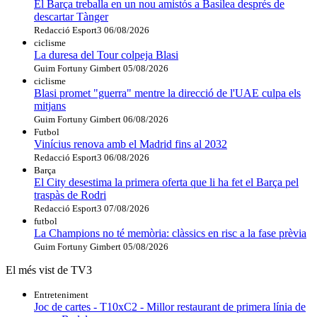
El Barça treballa en un nou amistós a Basilea després de
descartar Tànger
Redacció Esport3
06/08/2026
ciclisme
La duresa del Tour colpeja Blasi
Guim Fortuny Gimbert
05/08/2026
ciclisme
Blasi promet "guerra" mentre la direcció de l'UAE culpa els
mitjans
Guim Fortuny Gimbert
06/08/2026
Futbol
Vinícius renova amb el Madrid fins al 2032
Redacció Esport3
06/08/2026
Barça
El City desestima la primera oferta que li ha fet el Barça pel
traspàs de Rodri
Redacció Esport3
07/08/2026
futbol
La Champions no té memòria: clàssics en risc a la fase prèvia
Guim Fortuny Gimbert
05/08/2026
El més vist de TV3
Entreteniment
Joc de cartes - T10xC2 - Millor restaurant de primera línia de