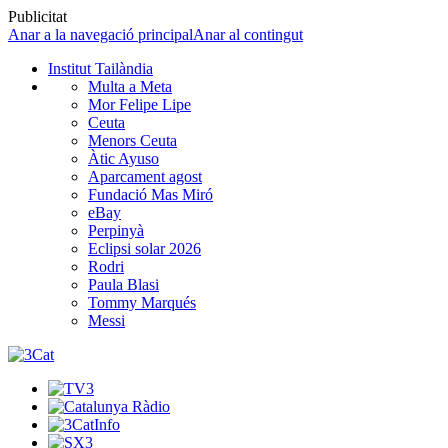
Publicitat
Anar a la navegació principal
Anar al contingut
Institut Tailàndia
Multa a Meta
Mor Felipe Lipe
Ceuta
Menors Ceuta
Àtic Ayuso
Aparcament agost
Fundació Mas Miró
eBay
Perpinyà
Eclipsi solar 2026
Rodri
Paula Blasi
Tommy Marqués
Messi