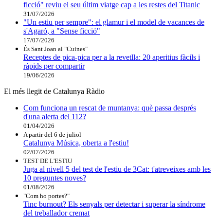
ficció" reviu el seu últim viatge cap a les restes del Titanic
31/07/2026
"Un estiu per sempre": el glamur i el model de vacances de
s'Agaró, a "Sense ficció"
17/07/2026
És Sant Joan al "Cuines"
Receptes de pica-pica per a la revetlla: 20 aperitius fàcils i
ràpids per compartir
19/06/2026
El més llegit de Catalunya Ràdio
Com funciona un rescat de muntanya: què passa després
d'una alerta del 112?
01/04/2026
A partir del 6 de juliol
Catalunya Música, oberta a l'estiu!
02/07/2026
TEST DE L'ESTIU
Juga al nivell 5 del test de l'estiu de 3Cat: t'atreveixes amb les
10 preguntes noves?
01/08/2026
"Com ho portes?"
Tinc burnout? Els senyals per detectar i superar la síndrome
del treballador cremat