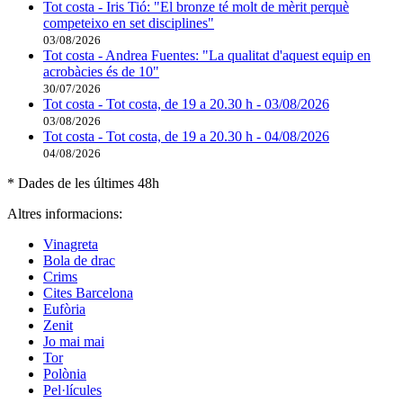
Tot costa - Iris Tió: "El bronze té molt de mèrit perquè
competeixo en set disciplines"
03/08/2026
Tot costa - Andrea Fuentes: "La qualitat d'aquest equip en
acrobàcies és de 10"
30/07/2026
Tot costa - Tot costa, de 19 a 20.30 h - 03/08/2026
03/08/2026
Tot costa - Tot costa, de 19 a 20.30 h - 04/08/2026
04/08/2026
* Dades de les últimes 48h
Altres informacions:
Vinagreta
Bola de drac
Crims
Cites Barcelona
Eufòria
Zenit
Jo mai mai
Tor
Polònia
Pel·lícules