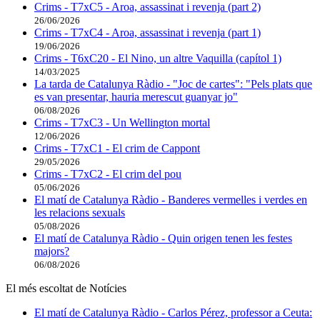
Crims - T7xC5 - Aroa, assassinat i revenja (part 2)
26/06/2026
Crims - T7xC4 - Aroa, assassinat i revenja (part 1)
19/06/2026
Crims - T6xC20 - El Nino, un altre Vaquilla (capítol 1)
14/03/2025
La tarda de Catalunya Ràdio - "Joc de cartes": "Pels plats que
es van presentar, hauria merescut guanyar jo"
06/08/2026
Crims - T7xC3 - Un Wellington mortal
12/06/2026
Crims - T7xC1 - El crim de Cappont
29/05/2026
Crims - T7xC2 - El crim del pou
05/06/2026
El matí de Catalunya Ràdio - Banderes vermelles i verdes en
les relacions sexuals
05/08/2026
El matí de Catalunya Ràdio - Quin origen tenen les festes
majors?
06/08/2026
El més escoltat de Notícies
El matí de Catalunya Ràdio - Carlos Pérez, professor a Ceuta: