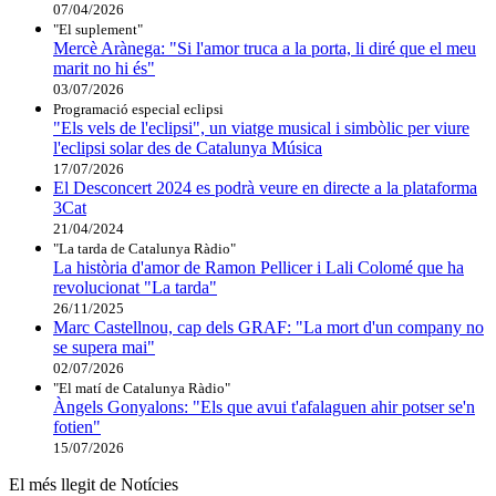
07/04/2026
"El suplement"
Mercè Arànega: "Si l'amor truca a la porta, li diré que el meu
marit no hi és"
03/07/2026
Programació especial eclipsi
"Els vels de l'eclipsi", un viatge musical i simbòlic per viure
l'eclipsi solar des de Catalunya Música
17/07/2026
El Desconcert 2024 es podrà veure en directe a la plataforma
3Cat
21/04/2024
"La tarda de Catalunya Ràdio"
La història d'amor de Ramon Pellicer i Lali Colomé que ha
revolucionat "La tarda"
26/11/2025
Marc Castellnou, cap dels GRAF: "La mort d'un company no
se supera mai"
02/07/2026
"El matí de Catalunya Ràdio"
Àngels Gonyalons: "Els que avui t'afalaguen ahir potser se'n
fotien"
15/07/2026
El més llegit de Notícies