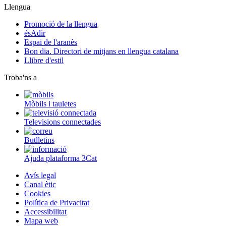
Llengua
Promoció de la llengua
ésAdir
Espai de l'aranès
Bon dia. Directori de mitjans en llengua catalana
Llibre d'estil
Troba'ns a
Mòbils i tauletes
Televisions connectades
Butlletins
Ajuda plataforma 3Cat
Avís legal
Canal ètic
Cookies
Política de Privacitat
Accessibilitat
Mapa web