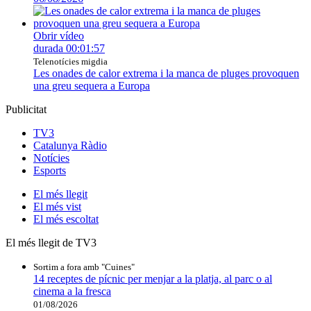
Obrir vídeo
durada
00:01:57
Telenotícies migdia
Les onades de calor extrema i la manca de pluges provoquen
una greu sequera a Europa
Publicitat
TV3
Catalunya Ràdio
Notícies
Esports
El
més llegit
El
més vist
El
més escoltat
El més llegit de TV3
Sortim a fora amb "Cuines"
14 receptes de pícnic per menjar a la platja, al parc o al
cinema a la fresca
01/08/2026