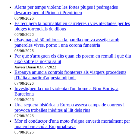
Alerta per temps violent: les fortes pluges i pedregades
descarreguen al Pirineu i Prepirineu
06/08/2026
Es recupera la normalitat en carreteres i vies afectades per les
pluges torrencials de dijous
06/08/2026
eBay pagarà 50 milions a la parella que va assetjar amb
paneroles vives, porno i una corona funerària
06/08/2026
Per què s'arruguen els dits quan els posem en remull i què diu
això sobre la nostra salut
Xavier Duran
03/07/2022
Espanya anuncia controls fronterers als viatgers procedents
d'Itàlia a partir d'aquesta mitjanit
07/08/2026
Investiguen la mort violenta d'un home a Nou Barris, a
Barcelona
06/08/2026
Una sequera històrica a Europa asseca camps de conreus i
provoca troballes inèdites al llit dels rius
07/08/2026
Mor el conductor d'una moto d'aigua envestit mortalment per
una embarcació a Empuriabrava
05/08/2026