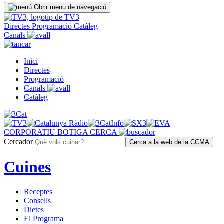
Obrir menu de navegació
Directes
Programació
Catàleg
Canals
Inici
Directes
Programació
Canals
Catàleg
CORPORATIU
BOTIGA
CERCA
Cercador
Cerca a la web de la
CCMA
Cuines
Receptes
Consells
Dietes
El Programa