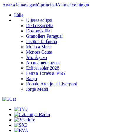
Anar a la navegació principal
Anar al contingut
Itàlia
Ulleres eclipsi
De la Espriella
Dos anys Illa
Granollers Paraguai
Institut Tailàndia
Multa a Meta
Menors Ceuta
Àtic Ayuso
Aparcament agost
Eclipsi solar 2026
Ferran Torres al PSG
Barça
Ronald Araujo al Liverpool
Jorge Messi