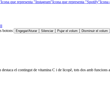
"
Icona que representa "Instagram"
Icona que representa "Spotify"
Icona 
ll
ts botons
Engegar/Aturar
Silenciar
Pujar el volum
Disminuir el volum
en destaca el contingut de vitamina C i de licopè, tots dos amb funcions 