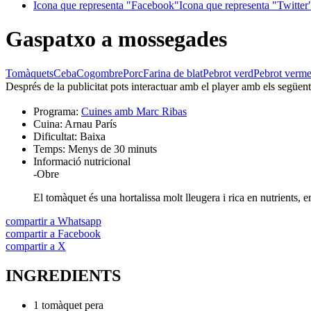
Icona que representa "Facebook"
Icona que representa "Twitter
Gaspatxo a mossegades
Tomàquets
Ceba
Cogombre
Porc
Farina de blat
Pebrot verd
Pebrot verme
Després de la publicitat pots interactuar amb el player amb els següen
Programa:
Cuines amb Marc Ribas
Cuina:
Arnau París
Dificultat:
Baixa
Temps:
Menys de 30 minuts
Informació nutricional
-
Obre
El tomàquet és una hortalissa molt lleugera i rica en nutrients, 
compartir a Whatsapp
compartir a Facebook
compartir a X
INGREDIENTS
1 tomàquet pera