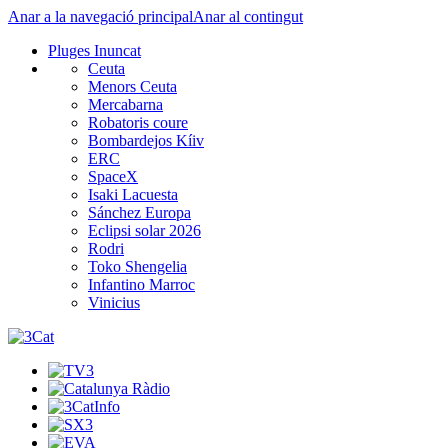
Anar a la navegació principal
Anar al contingut
Pluges Inuncat
Ceuta
Menors Ceuta
Mercabarna
Robatoris coure
Bombardejos Kíiv
ERC
SpaceX
Isaki Lacuesta
Sánchez Europa
Eclipsi solar 2026
Rodri
Toko Shengelia
Infantino Marroc
Vinicius