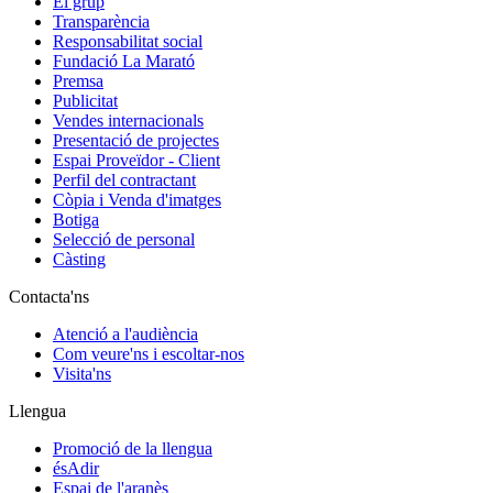
El grup
Transparència
Responsabilitat social
Fundació La Marató
Premsa
Publicitat
Vendes internacionals
Presentació de projectes
Espai Proveïdor - Client
Perfil del contractant
Còpia i Venda d'imatges
Botiga
Selecció de personal
Càsting
Contacta'ns
Atenció a l'audiència
Com veure'ns i escoltar-nos
Visita'ns
Llengua
Promoció de la llengua
ésAdir
Espai de l'aranès