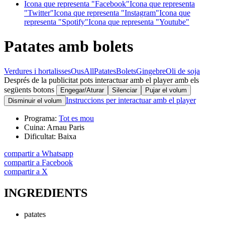
Icona que representa "Facebook"
Icona que representa
"Twitter"
Icona que representa "Instagram"
Icona que
representa "Spotify"
Icona que representa "Youtube"
Patates amb bolets
Verdures i hortalisses
Ous
All
Patates
Bolets
Gingebre
Oli de soja
Després de la publicitat pots interactuar amb el player amb els
següents botons
Engegar/Aturar
Silenciar
Pujar el volum
Instruccions per interactuar amb el player
Disminuir el volum
Programa:
Tot es mou
Cuina:
Arnau Paris
Dificultat:
Baixa
compartir a Whatsapp
compartir a Facebook
compartir a X
INGREDIENTS
patates