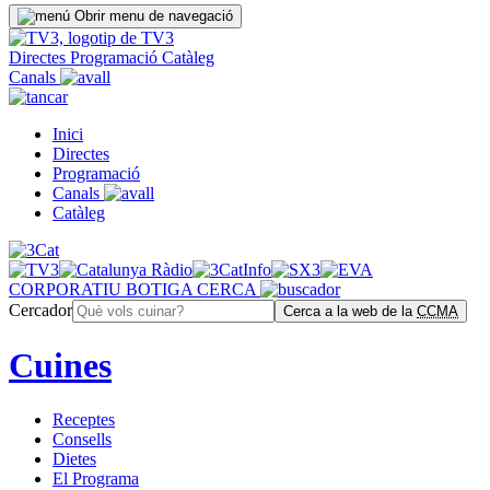
Obrir menu de navegació
Directes
Programació
Catàleg
Canals
Inici
Directes
Programació
Canals
Catàleg
CORPORATIU
BOTIGA
CERCA
Cercador
Cerca a la web de la
CCMA
Cuines
Receptes
Consells
Dietes
El Programa