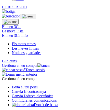
CORPORATIU
El meu 3Cat
La meva llista
El meu 3CatInfo
Els meus temes
Les meves firmes
Notícies guardades
Butlletins
Gestiona el teu compte
Tanca sessió
Gestiona el teu compte
Edita el teu perfil
Canvia la contrasenya
Canvia l'adreça electrònica
Configura les comunicacions
Dona't de baixa