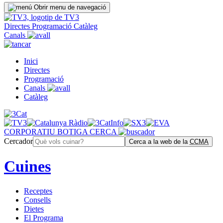
Obrir menu de navegació
Directes
Programació
Catàleg
Canals
Inici
Directes
Programació
Canals
Catàleg
CORPORATIU
BOTIGA
CERCA
Cercador
Cerca a la web de la
CCMA
Cuines
Receptes
Consells
Dietes
El Programa