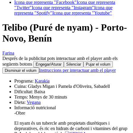
Icona que representa "Facebook"
Icona que representa
"Twitter"
Icona que representa "Instagram"
Icona que
representa "Spotify"
Icona que representa "Youtube"
Telibo (Puré de nyam) - Porto-
Novo, Benín
Farina
Després de la publicitat pots interactuar amb el player amb els
següents botons
Engegar/Aturar
Silenciar
Pujar el volum
Instruccions per interactuar amb el player
Disminuir el volum
Programa:
Karakia
Cuina:
Gladys Migan i Pamela d'Oliveira, Sabadell
Dificultat:
Baixa
Temps:
Menys de 30 minuts
Dieta:
Vegana
Informació nutricional
-
Obre
El nyam és un tubercle amb propietats diurètiques i
depruratives, és ric en hidrats de carboni i vitamines del grup