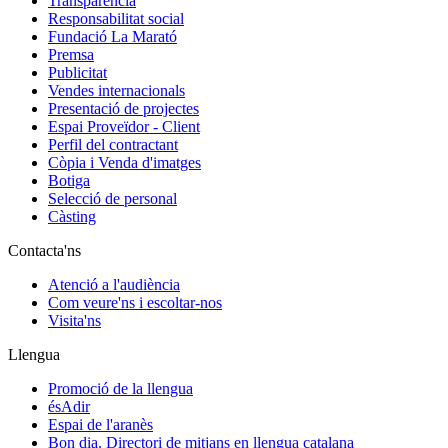
Transparència
Responsabilitat social
Fundació La Marató
Premsa
Publicitat
Vendes internacionals
Presentació de projectes
Espai Proveïdor - Client
Perfil del contractant
Còpia i Venda d'imatges
Botiga
Selecció de personal
Càsting
Contacta'ns
Atenció a l'audiència
Com veure'ns i escoltar-nos
Visita'ns
Llengua
Promoció de la llengua
ésAdir
Espai de l'aranès
Bon dia. Directori de mitjans en llengua catalana