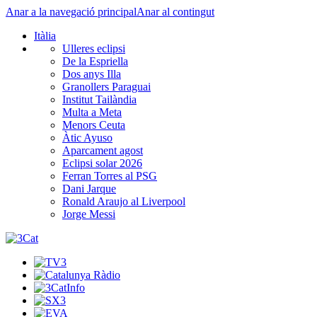
Anar a la navegació principal
Anar al contingut
Itàlia
Ulleres eclipsi
De la Espriella
Dos anys Illa
Granollers Paraguai
Institut Tailàndia
Multa a Meta
Menors Ceuta
Àtic Ayuso
Aparcament agost
Eclipsi solar 2026
Ferran Torres al PSG
Dani Jarque
Ronald Araujo al Liverpool
Jorge Messi