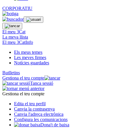
CORPORATIU
El meu 3Cat
La meva llista
El meu 3CatInfo
Els meus temes
Les meves firmes
Notícies guardades
Butlletins
Gestiona el teu compte
Tanca sessió
Gestiona el teu compte
Edita el teu perfil
Canvia la contrasenya
Canvia l'adreça electrònica
Configura les comunicacions
Dona't de baixa