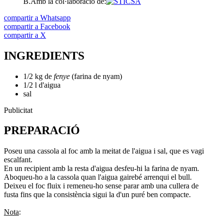
B.
Amb la col·laboració de:
compartir a Whatsapp
compartir a Facebook
compartir a X
INGREDIENTS
1/2 kg de
fenye
(farina de nyam)
1/2 l d'aigua
sal
Publicitat
PREPARACIÓ
Poseu una cassola al foc amb la meitat de l'aigua i sal, que es vagi
escalfant.
En un recipient amb la resta d'aigua desfeu-hi la farina de nyam.
Aboqueu-ho a la cassola quan l'aigua gairebé arrenqui el bull.
Deixeu el foc fluix i remeneu-ho sense parar amb una cullera de
fusta fins que la consistència sigui la d'un puré ben compacte.
Nota
: