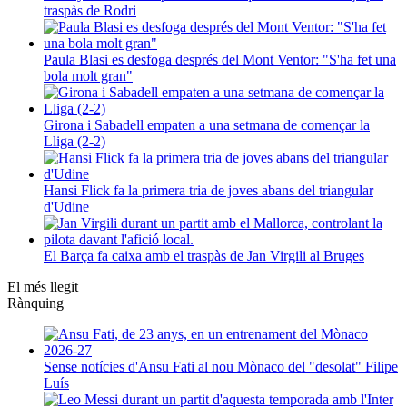
traspàs de Rodri
Paula Blasi es desfoga després del Mont Ventor: "S'ha fet una
bola molt gran"
Girona i Sabadell empaten a una setmana de començar la
Lliga (2-2)
Hansi Flick fa la primera tria de joves abans del triangular
d'Udine
El Barça fa caixa amb el traspàs de Jan Virgili al Bruges
El més llegit
Rànquing
Sense notícies d'Ansu Fati al nou Mònaco del "desolat" Filipe
Luís