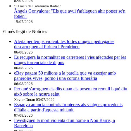
02/07/2026
"El matí de Catalunya Ràdio"
Àngels Gonyalons: "Els que avui t'afalaguen ahir potser se'n
fotien"
15/07/2026
El més llegit de Notícies
Alerta per temps violent: les fortes pluges i pedregades
descarreguen al Pirineu i Prepirineu
06/08/2026
Es recupera la normalitat en carreteres i vies afectades per les
pluges torrencials de dijous
06/08/2026
eBay pagarà 50 milions a la parella que va assetjar amb
paneroles vives, porno i una corona funerària
06/08/2026
Per què s'arruguen els dits quan els posem en remull i què diu
això sobre la nostra salut
Xavier Duran
03/07/2022
Espanya anuncia controls fronterers als viatgers procedents
d'Itàlia a partir d'aquesta mitjanit
07/08/2026
Investiguen la mort violenta d'un home a Nou Barris, a
Barcelona