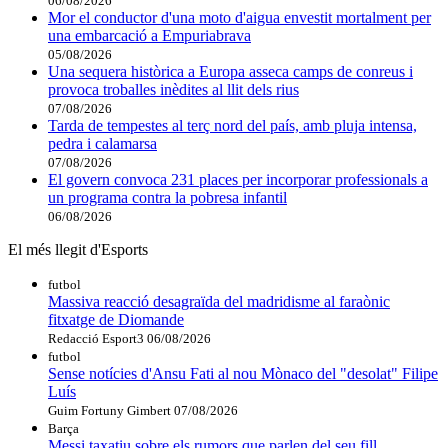
06/08/2026
Mor el conductor d'una moto d'aigua envestit mortalment per
una embarcació a Empuriabrava
05/08/2026
Una sequera històrica a Europa asseca camps de conreus i
provoca troballes inèdites al llit dels rius
07/08/2026
Tarda de tempestes al terç nord del país, amb pluja intensa,
pedra i calamarsa
07/08/2026
El govern convoca 231 places per incorporar professionals a
un programa contra la pobresa infantil
06/08/2026
El més llegit d'Esports
futbol
Massiva reacció desagraïda del madridisme al faraònic
fitxatge de Diomande
Redacció Esport3
06/08/2026
futbol
Sense notícies d'Ansu Fati al nou Mònaco del "desolat" Filipe
Luís
Guim Fortuny Gimbert
07/08/2026
Barça
Messi taxatiu sobre els rumors que parlen del seu fill