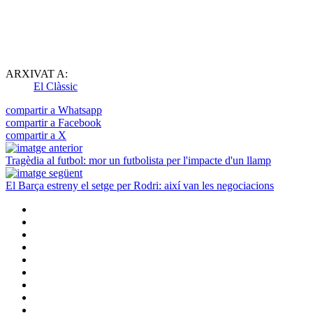
ARXIVAT A:
El Clàssic
compartir a Whatsapp
compartir a Facebook
compartir a X
Tragèdia al futbol: mor un futbolista per l'impacte d'un llamp
El Barça estreny el setge per Rodri: així van les negociacions