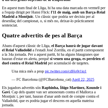
En aquest tram final de Lliga, hi ha una data marcada en vermell per
a l'equip dirigit per Hansi Flick:
l'11 de maig, amb un Barça-Reial
Madrid a Montjuïc
. Un clàssic que podria ser decisiu per al
desenllaç del campionat, o, si més no, deixar-lo pràcticament
sentenciat.
Quatre advertits de pes al Barça
Abans d'aquest clàssic de Lliga,
el Barça haurà de jugar davant
el Reial Valladolid
a l'estadi José Zorrilla, en el partit corresponent
a la 34a jornada. Per a aquest partit, hi ha alguns blaugranes que
hauran d'estar en alerta, perquè
si veuen una groga, es perdrien el
duel contra el Reial Madrid
per acumulació de targetes.
Una mica més a prop
pic.twitter.com/cdHo9r1iq1
— FC Barcelona (@FCBarcelona_cat)
April 22, 2025
Els jugadors advertits són
Raphinha, Íñigo Martínez, Kounde i
Gavi
. Cap dels quatre van ser amonestats contra el Mallorca a
Montjuïc i, per tant, hauran d'anar amb molt de compte contra el
Valladolid, que es podria jugar el descens en aquella mateixa
jornada.