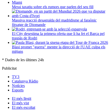
Messi taxatiu sobre els rumors que parlen del seu fill
Massiva reacció desagraïda del madridisme al faraònic
fitxatge de Diomande
El City desestima la primera oferta que li ha fet el Barça pel
traspàs de Rodri
Blasi promet "guerra" mentre la direcció de l'UAE culpa els
mitjans
* Dades de les últimes 24h
Publicitat
TV3
Catalunya Ràdio
Notícies
Esports
El
més llegit
El
més vist
El
més escoltat