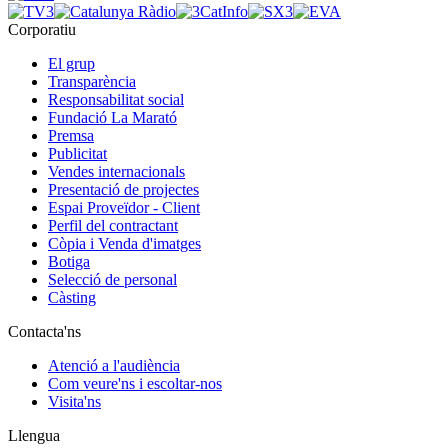
Corporatiu
El grup
Transparència
Responsabilitat social
Fundació La Marató
Premsa
Publicitat
Vendes internacionals
Presentació de projectes
Espai Proveïdor - Client
Perfil del contractant
Còpia i Venda d'imatges
Botiga
Selecció de personal
Càsting
Contacta'ns
Atenció a l'audiència
Com veure'ns i escoltar-nos
Visita'ns
Llengua