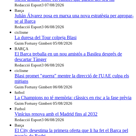
Redacció Esport3
07/08/2026
Barça
Julián Álvarez posa en marxa una nova estratègia per apropar-
se al Barça
Redacció Esport3
06/08/2026
ciclisme
La duresa del Tour colpeja Blasi
Guim Fortuny Gimbert
05/08/2026
BARÇA
El Barça treballa en un nou amistós a Basilea després de
descartar Tànger
Redacció Esport3
06/08/2026
ciclisme
Blasi promet "guerra" mentre la direcció de l'UAE culpa els
mitjans
Guim Fortuny Gimbert
06/08/2026
futbol
La Champions no té memòria: clàssics en risc a la fase prèvia
Guim Fortuny Gimbert
05/08/2026
Futbol
Vinícius renova amb el Madrid fins al 2032
Redacció Esport3
06/08/2026
Barça
El City desestima la primera oferta que li ha fet el Barça pel
traspàs de Rodri