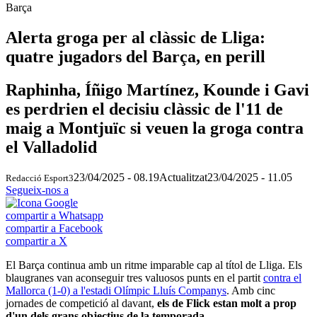
Barça
Alerta groga per al clàssic de Lliga:
quatre jugadors del Barça, en perill
Raphinha, Íñigo Martínez, Kounde i Gavi
es perdrien el decisiu clàssic de l'11 de
maig a Montjuïc si veuen la groga contra
el Valladolid
23/04/2025 - 08.19
Actualitzat
23/04/2025 - 11.05
Redacció Esport3
Segueix-nos a
compartir a Whatsapp
compartir a Facebook
compartir a X
El Barça continua amb un ritme imparable cap al títol de Lliga. Els
blaugranes van aconseguir tres valuosos punts en el partit
contra el
Mallorca (1-0) a l'estadi Olímpic Lluís Companys
. Amb cinc
jornades de competició al davant,
els de Flick estan molt a prop
d'un dels grans objectius de la temporada.