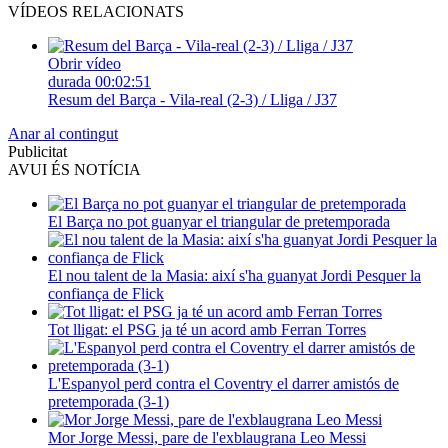
VÍDEOS RELACIONATS
Obrir vídeo
durada
00:02:51
Resum del Barça - Vila-real (2-3) / Lliga / J37
Anar al contingut
Publicitat
AVUI ÉS NOTÍCIA
El Barça no pot guanyar el triangular de pretemporada
El nou talent de la Masia: així s'ha guanyat Jordi Pesquer la
confiança de Flick
Tot lligat: el PSG ja té un acord amb Ferran Torres
L'Espanyol perd contra el Coventry el darrer amistós de
pretemporada (3-1)
Mor Jorge Messi, pare de l'exblaugrana Leo Messi