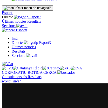
Obrir menu de navegació
Esports
Directe
Últimes notícies
Resultats
Seccions
Esports
Inici
Directe
Últimes notícies
Resultats
Seccions
CORPORATIU
BOTIGA
CERCA
Consulta tots els
Resultats
Icona "més"