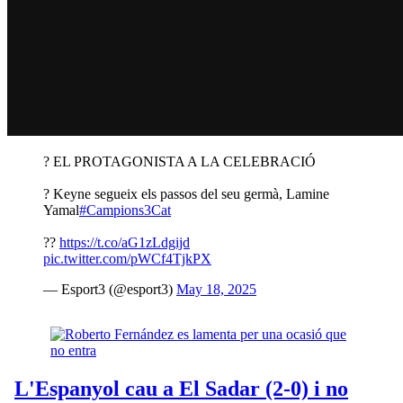
? EL PROTAGONISTA A LA CELEBRACIÓ
? Keyne segueix els passos del seu germà, Lamine
Yamal
#Campions3Cat
??
https://t.co/aG1zLdgijd
pic.twitter.com/pWCf4TjkPX
— Esport3 (@esport3)
May 18, 2025