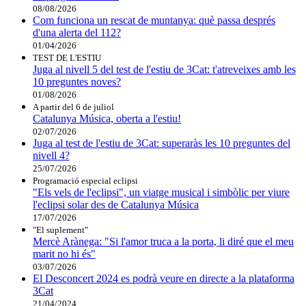
08/08/2026
Com funciona un rescat de muntanya: què passa després
d'una alerta del 112?
01/04/2026
TEST DE L'ESTIU
Juga al nivell 5 del test de l'estiu de 3Cat: t'atreveixes amb les
10 preguntes noves?
01/08/2026
A partir del 6 de juliol
Catalunya Música, oberta a l'estiu!
02/07/2026
Juga al test de l'estiu de 3Cat: superaràs les 10 preguntes del
nivell 4?
25/07/2026
Programació especial eclipsi
"Els vels de l'eclipsi", un viatge musical i simbòlic per viure
l'eclipsi solar des de Catalunya Música
17/07/2026
"El suplement"
Mercè Arànega: "Si l'amor truca a la porta, li diré que el meu
marit no hi és"
03/07/2026
El Desconcert 2024 es podrà veure en directe a la plataforma
3Cat
21/04/2024