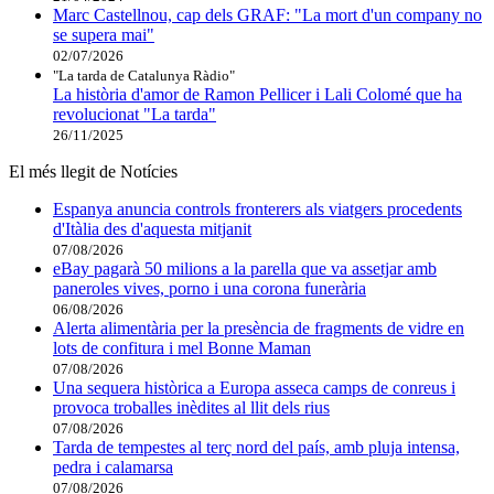
Marc Castellnou, cap dels GRAF: "La mort d'un company no
se supera mai"
02/07/2026
"La tarda de Catalunya Ràdio"
La història d'amor de Ramon Pellicer i Lali Colomé que ha
revolucionat "La tarda"
26/11/2025
El més llegit de Notícies
Espanya anuncia controls fronterers als viatgers procedents
d'Itàlia des d'aquesta mitjanit
07/08/2026
eBay pagarà 50 milions a la parella que va assetjar amb
paneroles vives, porno i una corona funerària
06/08/2026
Alerta alimentària per la presència de fragments de vidre en
lots de confitura i mel Bonne Maman
07/08/2026
Una sequera històrica a Europa asseca camps de conreus i
provoca troballes inèdites al llit dels rius
07/08/2026
Tarda de tempestes al terç nord del país, amb pluja intensa,
pedra i calamarsa
07/08/2026