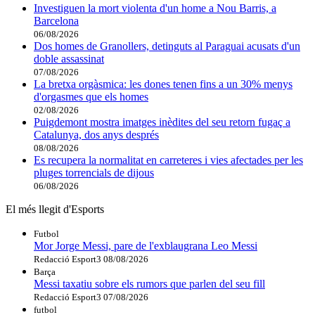
Investiguen la mort violenta d'un home a Nou Barris, a
Barcelona
06/08/2026
Dos homes de Granollers, detinguts al Paraguai acusats d'un
doble assassinat
07/08/2026
La bretxa orgàsmica: les dones tenen fins a un 30% menys
d'orgasmes que els homes
02/08/2026
Puigdemont mostra imatges inèdites del seu retorn fugaç a
Catalunya, dos anys després
08/08/2026
Es recupera la normalitat en carreteres i vies afectades per les
pluges torrencials de dijous
06/08/2026
El més llegit d'Esports
Futbol
Mor Jorge Messi, pare de l'exblaugrana Leo Messi
Redacció Esport3
08/08/2026
Barça
Messi taxatiu sobre els rumors que parlen del seu fill
Redacció Esport3
07/08/2026
futbol