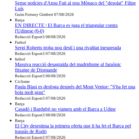
Sense notícies d'Ansu Fati al nou Mònaco del "desolat" Filipe
Luís
Guim Fortuny Gimbert
07/08/2026
Barça
EN DIRECTE | El Barça es juga el triangular contra
l'Udinese (0-0)
Redacció Esport3
08/08/2026
Futbol
Sergi Roberto troba nou destí i una rivalitat inesperada
Redacció Esport3
07/08/2026
futbol
Massiva reacció desagraïda del madridisme al faraònic
fitxatge de Diomande
Redacció Esport3
06/08/2026
Ciclisme
Paula Blasi es desfoga després del Mont Ventor: "S'ha fet una
bola molt gran"
Redacció Esport3
07/08/2026
Barça
Casadó i Bardghji no viatgen amb el Barça a Udine
Redacció Esport3
08/08/2026
Barça
El City desestima la primera oferta que li ha fet el Barça pel
traspàs de Rodri
Redacció Esport3
07/08/2026