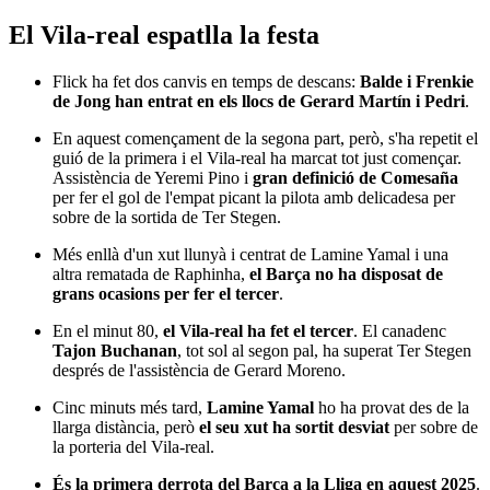
El Vila-real espatlla la festa
Flick ha fet dos canvis en temps de descans:
Balde i Frenkie
de Jong han entrat en els llocs de Gerard Martín i Pedri
.
En aquest començament de la segona part, però, s'ha repetit el
guió de la primera i el Vila-real ha marcat tot just començar.
Assistència de Yeremi Pino i
gran definició de Comesaña
per fer el gol de l'empat picant la pilota amb delicadesa per
sobre de la sortida de Ter Stegen.
Més enllà d'un xut llunyà i centrat de Lamine Yamal i una
altra rematada de Raphinha,
el Barça no ha disposat de
grans ocasions per fer el tercer
.
En el minut 80,
el Vila-real ha fet el tercer
. El canadenc
Tajon Buchanan
, tot sol al segon pal, ha superat Ter Stegen
després de l'assistència de Gerard Moreno.
Cinc minuts més tard,
Lamine Yamal
ho ha provat des de la
llarga distància, però
el seu xut ha sortit desviat
per sobre de
la porteria del Vila-real.
És la primera derrota del Barça a la Lliga en aquest 2025
.