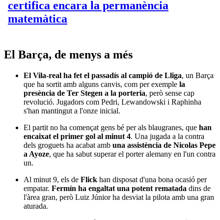
El Barça, de menys a més
El Vila-real ha fet el passadís al campió de Lliga
, un Barça
que ha sortit amb alguns canvis, com per exemple
la
presència de Ter Stegen a la porteria
, però sense cap
revolució. Jugadors com Pedri, Lewandowski i Raphinha
s'han mantingut a l'onze inicial.
El partit no ha començat gens bé per als blaugranes, que
han
encaixat el primer gol al minut 4
. Una jugada a la contra
dels groguets ha acabat amb
una assistència de Nicolas Pepe
a Ayoze
, que ha sabut superar el porter alemany en l'un contra
un.
Al minut 9, els de
Flick
han disposat d'una bona ocasió per
empatar.
Fermín ha engaltat una potent rematada
dins de
l'àrea gran, però Luiz Júnior ha desviat la pilota amb una gran
aturada.