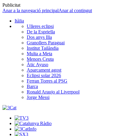
Publicitat
Anar a la navegació principal
Anar al contingut
Itàlia
Ulleres eclipsi
De la Espriella
Dos anys Illa
Granollers Paraguai
Institut Tailàndia
Multa a Meta
Menors Ceuta
Àtic Ayuso
Aparcament agost
Eclipsi solar 2026
Ferran Torres al PSG
Barça
Ronald Araujo al Liverpool
Jorge Messi