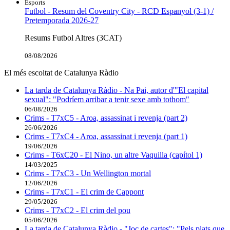
Esports
Futbol - Resum del Coventry City - RCD Espanyol (3-1) /
Pretemporada 2026-27
Resums Futbol Altres (3CAT)
08/08/2026
El més escoltat de Catalunya Ràdio
La tarda de Catalunya Ràdio - Na Pai, autor d'"El capital
sexual": "Podríem arribar a tenir sexe amb tothom"
06/08/2026
Crims - T7xC5 - Aroa, assassinat i revenja (part 2)
26/06/2026
Crims - T7xC4 - Aroa, assassinat i revenja (part 1)
19/06/2026
Crims - T6xC20 - El Nino, un altre Vaquilla (capítol 1)
14/03/2025
Crims - T7xC3 - Un Wellington mortal
12/06/2026
Crims - T7xC1 - El crim de Cappont
29/05/2026
Crims - T7xC2 - El crim del pou
05/06/2026
La tarda de Catalunya Ràdio - "Joc de cartes": "Pels plats que