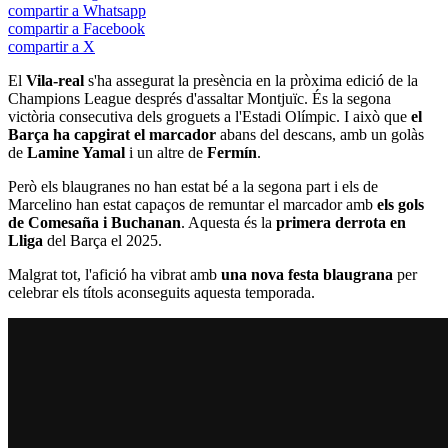
compartir a Whatsapp
compartir a Facebook
compartir a X
El
Vila-real
s'ha assegurat la presència en la pròxima edició de la
Champions League després d'assaltar Montjuïc. És la segona
victòria consecutiva dels groguets a l'Estadi Olímpic. I això que
el
Barça ha capgirat el marcador
abans del descans, amb un golàs
de
Lamine Yamal
i un altre de
Fermín
.
Però els blaugranes no han estat bé a la segona part i els de
Marcelino han estat capaços de remuntar el marcador amb
els gols
de Comesaña i Buchanan
. Aquesta és la
primera derrota en
Lliga
del Barça el 2025.
Malgrat tot, l'afició ha vibrat amb
una nova festa blaugrana
per
celebrar els títols aconseguits aquesta temporada.