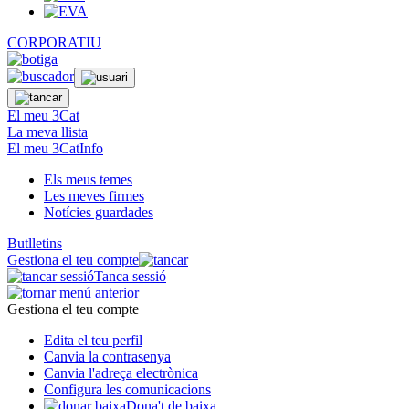
CORPORATIU
El meu 3Cat
La meva llista
El meu 3CatInfo
Els meus temes
Les meves firmes
Notícies guardades
Butlletins
Gestiona el teu compte
Tanca sessió
Gestiona el teu compte
Edita el teu perfil
Canvia la contrasenya
Canvia l'adreça electrònica
Configura les comunicacions
Dona't de baixa