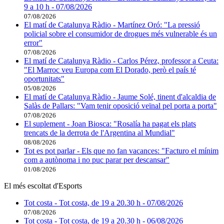
9 a 10 h - 07/08/2026
07/08/2026
El matí de Catalunya Ràdio - Martínez Oró: "La pressió
policial sobre el consumidor de drogues més vulnerable és un
error"
07/08/2026
El matí de Catalunya Ràdio - Carlos Pérez, professor a Ceuta:
"El Marroc veu Europa com El Dorado, però el país té
oportunitats"
05/08/2026
El matí de Catalunya Ràdio - Jaume Solé, tinent d'alcaldia de
Salàs de Pallars: "Vam tenir oposició veïnal pel porta a porta"
07/08/2026
El suplement - Joan Biosca: "Rosalía ha pagat els plats
trencats de la derrota de l'Argentina al Mundial"
08/08/2026
Tot es pot parlar - Els que no fan vacances: "Facturo el mínim
com a autònoma i no puc parar per descansar"
01/08/2026
El més escoltat d'Esports
Tot costa - Tot costa, de 19 a 20.30 h - 07/08/2026
07/08/2026
Tot costa - Tot costa, de 19 a 20.30 h - 06/08/2026