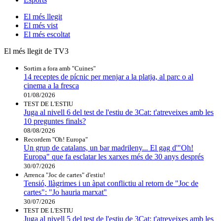
El
més llegit
El
més vist
El
més escoltat
El més llegit de TV3
Sortim a fora amb "Cuines"
14 receptes de pícnic per menjar a la platja, al parc o al
cinema a la fresca
01/08/2026
TEST DE L'ESTIU
Juga al nivell 6 del test de l'estiu de 3Cat: t'atreveixes amb les
10 preguntes finals?
08/08/2026
Recordem "Oh! Europa"
Un grup de catalans, un bar madrileny... El gag d'"Oh!
Europa" que fa esclatar les xarxes més de 30 anys després
30/07/2026
Arrenca "Joc de cartes" d'estiu!
Tensió, llàgrimes i un àpat conflictiu al retorn de "Joc de
cartes": "Jo hauria marxat"
30/07/2026
TEST DE L'ESTIU
Juga al nivell 5 del test de l'estiu de 3Cat: t'atreveixes amb les