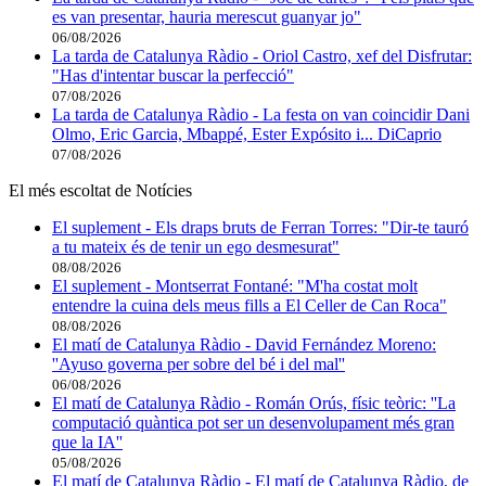
es van presentar, hauria merescut guanyar jo"
06/08/2026
La tarda de Catalunya Ràdio - Oriol Castro, xef del Disfrutar:
"Has d'intentar buscar la perfecció"
07/08/2026
La tarda de Catalunya Ràdio - La festa on van coincidir Dani
Olmo, Eric Garcia, Mbappé, Ester Expósito i... DiCaprio
07/08/2026
El més escoltat de Notícies
El suplement - Els draps bruts de Ferran Torres: "Dir-te tauró
a tu mateix és de tenir un ego desmesurat"
08/08/2026
El suplement - Montserrat Fontané: "M'ha costat molt
entendre la cuina dels meus fills a El Celler de Can Roca"
08/08/2026
El matí de Catalunya Ràdio - David Fernández Moreno:
''Ayuso governa per sobre del bé i del mal''
06/08/2026
El matí de Catalunya Ràdio - Román Orús, físic teòric: ''La
computació quàntica pot ser un desenvolupament més gran
que la IA''
05/08/2026
El matí de Catalunya Ràdio - El matí de Catalunya Ràdio, de