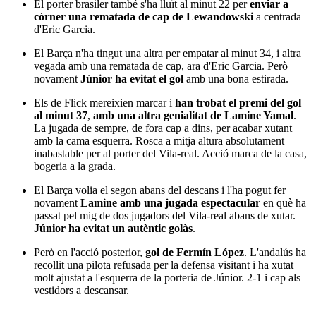
El porter brasiler també s'ha lluït al minut 22 per
enviar a
córner una rematada de cap de Lewandowski
a centrada
d'Eric Garcia.
El Barça n'ha tingut una altra per empatar al minut 34, i altra
vegada amb una rematada de cap, ara d'Eric Garcia. Però
novament
Júnior ha evitat el gol
amb una bona estirada.
Els de Flick mereixien marcar i
han trobat el premi del gol
al minut 37
,
amb una altra genialitat de Lamine Yamal
.
La jugada de sempre, de fora cap a dins, per acabar xutant
amb la cama esquerra. Rosca a mitja altura absolutament
inabastable per al porter del Vila-real. Acció marca de la casa,
bogeria a la grada.
El Barça volia el segon abans del descans i l'ha pogut fer
novament
Lamine amb una jugada espectacular
en què ha
passat pel mig de dos jugadors del Vila-real abans de xutar.
Júnior ha evitat un autèntic golàs
.
Però en l'acció posterior,
gol de Fermín López
. L'andalús ha
recollit una pilota refusada per la defensa visitant i ha xutat
molt ajustat a l'esquerra de la porteria de Júnior. 2-1 i cap als
vestidors a descansar.