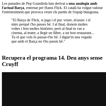
Les paraules de Pep Guardiola han derivat a
una analogia amb
l'actual Barça
, entrenat per Hansi Flick. El català ha volgut valorar
l'entreteniment que provoca veure els partits de l'equip blaugrana.
"El Barça de Flick, si juga i el puc veure, m'assec i el
miro perquè t'ho passes bé. I al final, donem moltes
voltes i fem moltes històries; però al final tu vas a
cinema, al teatre, a llegir un llibre, a un bon restaurant...
Tu el que vols és passar-t'ho bé. I digue'm una vegada
que amb el Barça no t'ho passis bé."
Recupera el programa 14. Deu anys sense
Cruyff