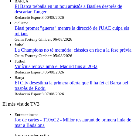
BARÇA
El Barça treballa en un nou amistós a Basilea després de
descartar Tànger
Redacció Esport3
06/08/2026
ciclisme
Blasi promet "guerra" mentre la direcció de l'UAE culpa els
mitjans
Guim Fortuny Gimbert
06/08/2026
futbol
La Champions no té memòria: clàssics en risc a la fase prèvia
Guim Fortuny Gimbert
05/08/2026
Futbol
Vinícius renova amb el Madrid fins al 2032
Redacció Esport3
06/08/2026
Barça
El City desestima la primera oferta que li ha fet el Barça pel
traspàs de Rodri
Redacció Esport3
07/08/2026
El més vist de TV3
Entreteniment
Joc de cartes - T10xC2 - Millor restaurant de primera línia de
mar a Badalona
Joc de cartes estiu