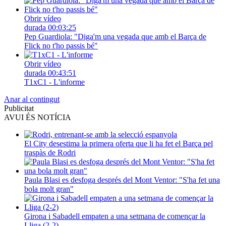
Obrir vídeo
durada
00:03:25
Pep Guardiola: "Diga'm una vegada que amb el Barça de
Flick no t'ho passis bé"
Obrir vídeo
durada
00:43:51
T1xC1 - L'informe
Anar al contingut
Publicitat
AVUI ÉS NOTÍCIA
El City desestima la primera oferta que li ha fet el Barça pel
traspàs de Rodri
Paula Blasi es desfoga després del Mont Ventor: "S'ha fet una
bola molt gran"
Girona i Sabadell empaten a una setmana de començar la
Lliga (2-2)