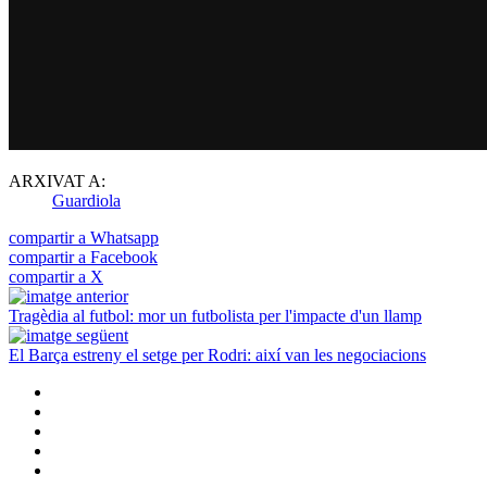
ARXIVAT A:
Guardiola
compartir a Whatsapp
compartir a Facebook
compartir a X
Tragèdia al futbol: mor un futbolista per l'impacte d'un llamp
El Barça estreny el setge per Rodri: així van les negociacions