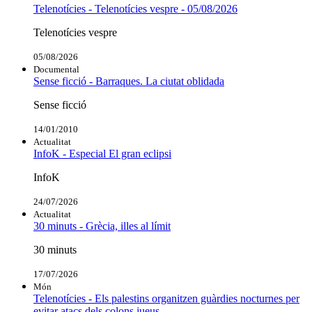
Telenotícies - Telenotícies vespre - 05/08/2026
Telenotícies vespre
05/08/2026
Documental
Sense ficció - Barraques. La ciutat oblidada
Sense ficció
14/01/2010
Actualitat
InfoK - Especial El gran eclipsi
InfoK
24/07/2026
Actualitat
30 minuts - Grècia, illes al límit
30 minuts
17/07/2026
Món
Telenotícies - Els palestins organitzen guàrdies nocturnes per
evitar atacs dels colons jueus