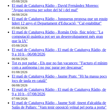
05/08/2026
El matí de Catalunya Ràdio - David Fernández Moreno:
''Ayuso governa per sobre del bé i del mal''
06/08/2026
El matí de Catalunya Ràdio - Junqueras proposa que un equip
lideri 12 anys el Departament d'Educació: "Cal estabilitat"
05/08/2026
El matí de Catalunya Ràdio - Román Orús, físic teòric: ''La
computació quàntica pot ser un desenvolupament més gran
que la IA''
05/08/2026
El matí de Catalunya Ràdio - El matí de Catalunya Ràdio, de
9 a 10 h - 06/08/2026
06/08/2026
Tot es pot parlar - Els que no fan vacances: "Facturo el mínim
com a autònoma i no puc parar per descansar"
01/08/2026
El matí de Catalunya Ràdio - Jaume Prats: "Hi ha massa pocs
jocs de taula en català"
06/08/2026
El matí de Catalunya Ràdio - El matí de Catalunya Ràdio, de
9 a 10 h - 07/08/2026
07/08/2026
El matí de Catalunya Ràdio - Jaume Solé, tinent d'alcaldia de
Salàs de Pallars: "Vam tenir oposició veïnal pel porta a porta"