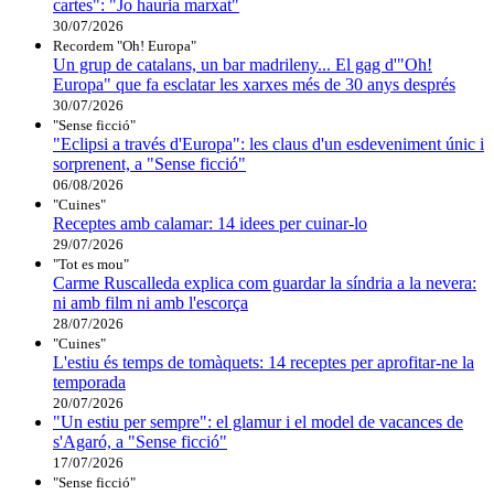
cartes": "Jo hauria marxat"
30/07/2026
Recordem "Oh! Europa"
Un grup de catalans, un bar madrileny... El gag d'"Oh!
Europa" que fa esclatar les xarxes més de 30 anys després
30/07/2026
"Sense ficció"
"Eclipsi a través d'Europa": les claus d'un esdeveniment únic i
sorprenent, a "Sense ficció"
06/08/2026
"Cuines"
Receptes amb calamar: 14 idees per cuinar-lo
29/07/2026
"Tot es mou"
Carme Ruscalleda explica com guardar la síndria a la nevera:
ni amb film ni amb l'escorça
28/07/2026
"Cuines"
L'estiu és temps de tomàquets: 14 receptes per aprofitar-ne la
temporada
20/07/2026
"Un estiu per sempre": el glamur i el model de vacances de
s'Agaró, a "Sense ficció"
17/07/2026
"Sense ficció"