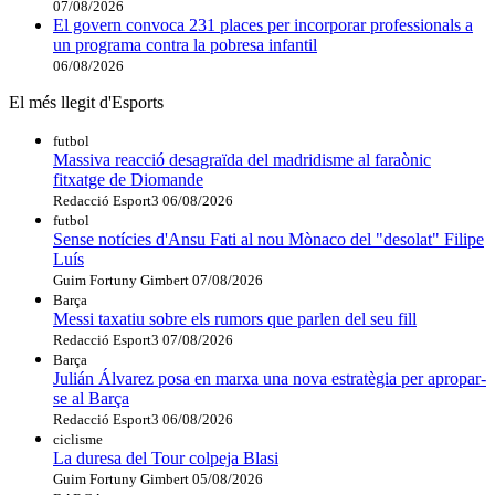
07/08/2026
El govern convoca 231 places per incorporar professionals a
un programa contra la pobresa infantil
06/08/2026
El més llegit d'Esports
futbol
Massiva reacció desagraïda del madridisme al faraònic
fitxatge de Diomande
Redacció Esport3
06/08/2026
futbol
Sense notícies d'Ansu Fati al nou Mònaco del "desolat" Filipe
Luís
Guim Fortuny Gimbert
07/08/2026
Barça
Messi taxatiu sobre els rumors que parlen del seu fill
Redacció Esport3
07/08/2026
Barça
Julián Álvarez posa en marxa una nova estratègia per apropar-
se al Barça
Redacció Esport3
06/08/2026
ciclisme
La duresa del Tour colpeja Blasi
Guim Fortuny Gimbert
05/08/2026