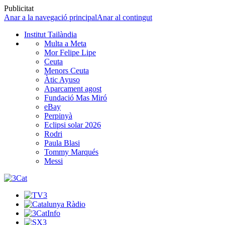
Publicitat
Anar a la navegació principal
Anar al contingut
Institut Tailàndia
Multa a Meta
Mor Felipe Lipe
Ceuta
Menors Ceuta
Àtic Ayuso
Aparcament agost
Fundació Mas Miró
eBay
Perpinyà
Eclipsi solar 2026
Rodri
Paula Blasi
Tommy Marqués
Messi