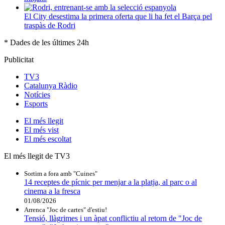
El City desestima la primera oferta que li ha fet el Barça pel
traspàs de Rodri
* Dades de les últimes 24h
Publicitat
TV3
Catalunya Ràdio
Notícies
Esports
El
més llegit
El
més vist
El
més escoltat
El més llegit de TV3
Sortim a fora amb "Cuines"
14 receptes de pícnic per menjar a la platja, al parc o al
cinema a la fresca
01/08/2026
Arrenca "Joc de cartes" d'estiu!
Tensió, llàgrimes i un àpat conflictiu al retorn de "Joc de