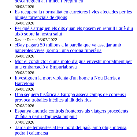
descarreguen al Pirineu i Prepirineu
06/08/2026
Es recupera la normalitat en carreteres i vies afectades per les
pluges torrencials de dijous
06/08/2026
Per què s'arruguen els dits quan els posem en remull i què diu
això sobre la nostra salut
Xavier Duran
03/07/2022
eBay pagarà 50 milions a la parella que va assetjar amb
paneroles vives, porno i una corona funerària
06/08/2026
Mor el conductor d'una moto d'aigua envestit mortalment per
una embarcació a Empuriabrava
05/08/2026
Investiguen la mort violenta d'un home a Nou Barris, a
Barcelona
06/08/2026
Una sequera històrica a Europa asseca camps de conreus i
provoca troballes inèdites al llit dels rius
07/08/2026
Espanya anuncia controls fronterers als viatgers procedents
d'Itàlia a partir d'aquesta mitjanit
07/08/2026
Tarda de tempestes al terç nord del país, amb pluja intensa,
pedra i calamarsa