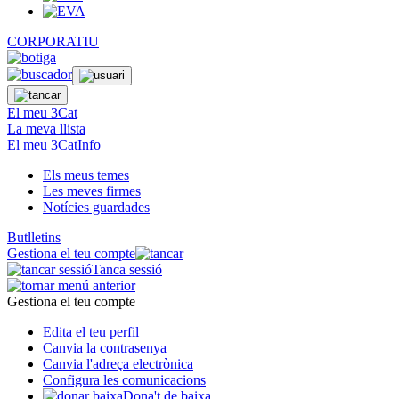
CORPORATIU
El meu 3Cat
La meva llista
El meu 3CatInfo
Els meus temes
Les meves firmes
Notícies guardades
Butlletins
Gestiona el teu compte
Tanca sessió
Gestiona el teu compte
Edita el teu perfil
Canvia la contrasenya
Canvia l'adreça electrònica
Configura les comunicacions
Dona't de baixa