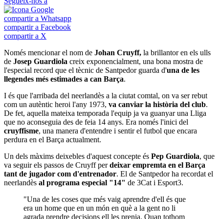
Segueix-nos a
compartir a Whatsapp
compartir a Facebook
compartir a X
Només mencionar el nom de
Johan Cruyff,
la brillantor en els ulls
de
Josep Guardiola
creix exponencialment, una bona mostra de
l'especial record que el tècnic de Santpedor guarda d'
una de les
llegendes més estimades a can Barça
.
I és que l'arribada del neerlandès a la ciutat comtal, on va ser rebut
com un autèntic heroi l'any 1973,
va canviar la història del club
.
De fet, aquella mateixa temporada l'equip ja va guanyar una Lliga
que no aconseguia des de feia 14 anys. Era només l'inici del
cruyffisme
, una manera d'entendre i sentir el futbol que encara
perdura en el Barça actualment.
Un dels màxims deixebles d'aquest concepte és
Pep Guardiola
, que
va seguir els passos de Cruyff per
deixar empremta en el Barça
tant de jugador com d'entrenador
. El de Santpedor ha recordat el
neerlandès
al programa especial "14"
de 3Cat i Esport3.
"Una de les coses que més vaig aprendre d'ell és que
era un home que en un món en què a la gent no li
agrada prendre decisions ell les prenia. Quan tothom