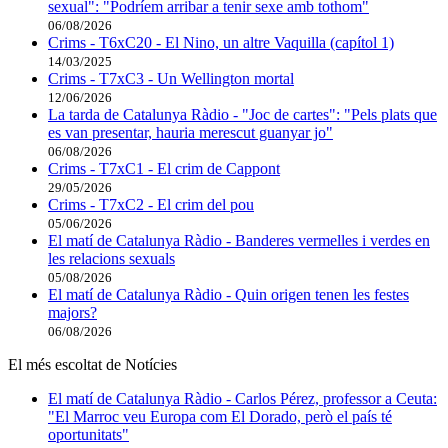
sexual": "Podríem arribar a tenir sexe amb tothom"
06/08/2026
Crims - T6xC20 - El Nino, un altre Vaquilla (capítol 1)
14/03/2025
Crims - T7xC3 - Un Wellington mortal
12/06/2026
La tarda de Catalunya Ràdio - "Joc de cartes": "Pels plats que
es van presentar, hauria merescut guanyar jo"
06/08/2026
Crims - T7xC1 - El crim de Cappont
29/05/2026
Crims - T7xC2 - El crim del pou
05/06/2026
El matí de Catalunya Ràdio - Banderes vermelles i verdes en
les relacions sexuals
05/08/2026
El matí de Catalunya Ràdio - Quin origen tenen les festes
majors?
06/08/2026
El més escoltat de Notícies
El matí de Catalunya Ràdio - Carlos Pérez, professor a Ceuta:
"El Marroc veu Europa com El Dorado, però el país té
oportunitats"