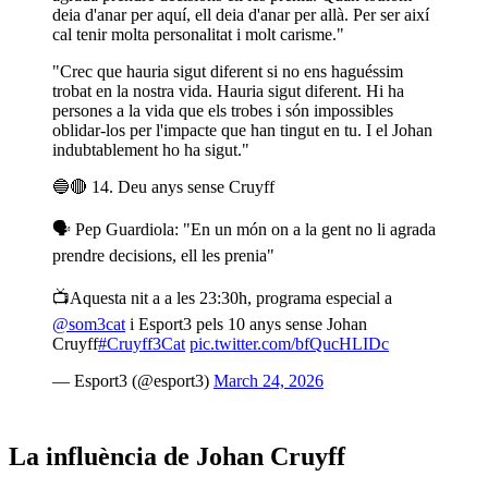
deia d'anar per aquí, ell deia d'anar per allà. Per ser així
cal tenir molta personalitat i molt carisme."
"Crec que hauria sigut diferent si no ens haguéssim
trobat en la nostra vida. Hauria sigut diferent. Hi ha
persones a la vida que els trobes i són impossibles
oblidar-los per l'impacte que han tingut en tu. I el Johan
indubtablement ho ha sigut."
🔵🔴 14. Deu anys sense Cruyff
🗣️ Pep Guardiola: "En un món on a la gent no li agrada
prendre decisions, ell les prenia"
📺Aquesta nit a a les 23:30h, programa especial a
@som3cat
i Esport3 pels 10 anys sense Johan
Cruyff
#Cruyff3Cat
pic.twitter.com/bfQucHLIDc
— Esport3 (@esport3)
March 24, 2026
La influència de Johan Cruyff