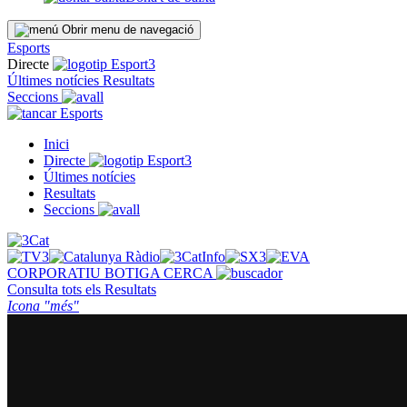
Obrir menu de navegació
Esports
Directe
Últimes notícies
Resultats
Seccions
Esports
Inici
Directe
Últimes notícies
Resultats
Seccions
CORPORATIU
BOTIGA
CERCA
Consulta tots els
Resultats
Icona "més"