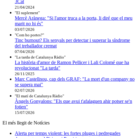
3Cat
21/04/2024
"El suplement"
Mercè Arànega: "Si l'amor truca a la porta, li diré que el meu
marit no hi és"
03/07/2026
"Com ho portes?"
Tinc burnout? Els senyals per detectar i superar la síndrome
del treballador cremat
07/04/2026
"La tarda de Catalunya Ràdio"
La història d'amor de Ramon Pellicer i Lali Colomé que ha
revolucionat "La tarda"
26/11/2025
Marc Castellnou, cap dels GRAF: "La mort d'un company no
se supera mai"
02/07/2026
"El matí de Catalunya Ràdio"
Àngels Gonyalons: "Els que avui t'afalaguen ahir potser se'n
fotien"
15/07/2026
El més llegit de Notícies
Alerta per temps violent: les fortes pluges i pedregades