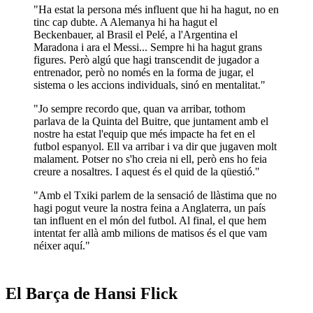
"Ha estat la persona més influent que hi ha hagut, no en
tinc cap dubte. A Alemanya hi ha hagut el
Beckenbauer, al Brasil el Pelé, a l'Argentina el
Maradona i ara el Messi... Sempre hi ha hagut grans
figures. Però algú que hagi transcendit de jugador a
entrenador, però no només en la forma de jugar, el
sistema o les accions individuals, sinó en mentalitat."
"Jo sempre recordo que, quan va arribar, tothom
parlava de la Quinta del Buitre, que juntament amb el
nostre ha estat l'equip que més impacte ha fet en el
futbol espanyol. Ell va arribar i va dir que jugaven molt
malament. Potser no s'ho creia ni ell, però ens ho feia
creure a nosaltres. I aquest és el quid de la qüestió."
"Amb el Txiki parlem de la sensació de llàstima que no
hagi pogut veure la nostra feina a Anglaterra, un país
tan influent en el món del futbol. Al final, el que hem
intentat fer allà amb milions de matisos és el que vam
néixer aquí."
El Barça de Hansi Flick