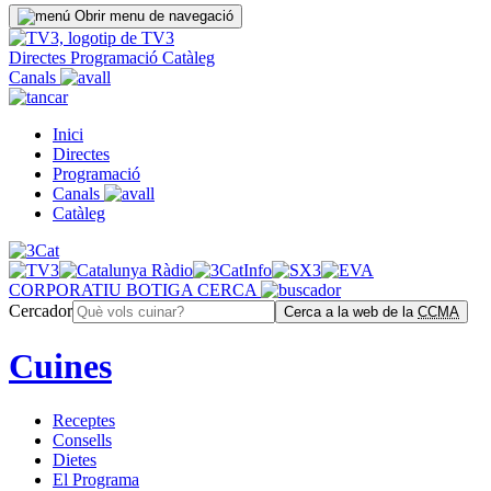
Obrir menu de navegació
Directes
Programació
Catàleg
Canals
Inici
Directes
Programació
Canals
Catàleg
CORPORATIU
BOTIGA
CERCA
Cercador
Cerca a la web de la
CCMA
Cuines
Receptes
Consells
Dietes
El Programa