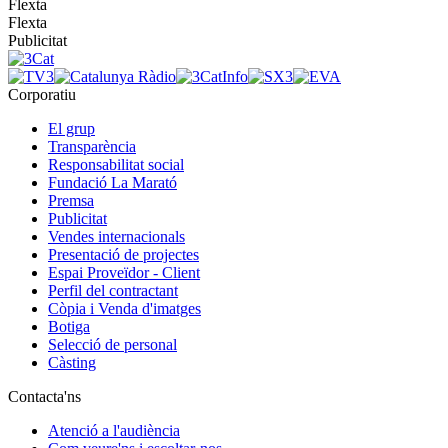
Flexta
Flexta
Publicitat
Corporatiu
El grup
Transparència
Responsabilitat social
Fundació La Marató
Premsa
Publicitat
Vendes internacionals
Presentació de projectes
Espai Proveïdor - Client
Perfil del contractant
Còpia i Venda d'imatges
Botiga
Selecció de personal
Càsting
Contacta'ns
Atenció a l'audiència