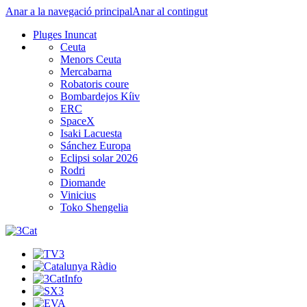
Anar a la navegació principal
Anar al contingut
Pluges Inuncat
Ceuta
Menors Ceuta
Mercabarna
Robatoris coure
Bombardejos Kíiv
ERC
SpaceX
Isaki Lacuesta
Sánchez Europa
Eclipsi solar 2026
Rodri
Diomande
Vinicius
Toko Shengelia