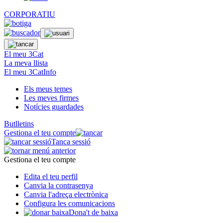
CORPORATIU
El meu 3Cat
La meva llista
El meu 3CatInfo
Els meus temes
Les meves firmes
Notícies guardades
Butlletins
Gestiona el teu compte
Tanca sessió
Gestiona el teu compte
Edita el teu perfil
Canvia la contrasenya
Canvia l'adreça electrònica
Configura les comunicacions
Dona't de baixa