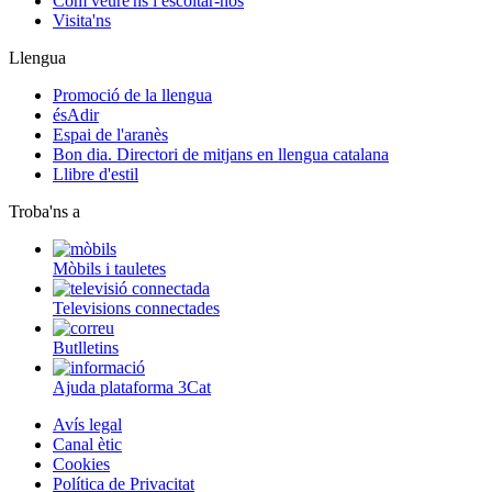
Com veure'ns i escoltar-nos
Visita'ns
Llengua
Promoció de la llengua
ésAdir
Espai de l'aranès
Bon dia. Directori de mitjans en llengua catalana
Llibre d'estil
Troba'ns a
Mòbils i tauletes
Televisions connectades
Butlletins
Ajuda plataforma 3Cat
Avís legal
Canal ètic
Cookies
Política de Privacitat