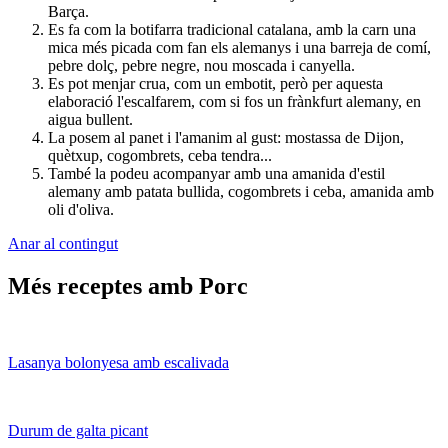
Barça.
Es fa com la botifarra tradicional catalana, amb la carn una
mica més picada com fan els alemanys i una barreja de comí,
pebre dolç, pebre negre, nou moscada i canyella.
Es pot menjar crua, com un embotit, però per aquesta
elaboració l'escalfarem, com si fos un frànkfurt alemany, en
aigua bullent.
La posem al panet i l'amanim al gust: mostassa de Dijon,
quètxup, cogombrets, ceba tendra...
També la podeu acompanyar amb una amanida d'estil
alemany amb patata bullida, cogombrets i ceba, amanida amb
oli d'oliva.
Anar al contingut
Més receptes amb Porc
Lasanya bolonyesa amb escalivada
Durum de galta picant