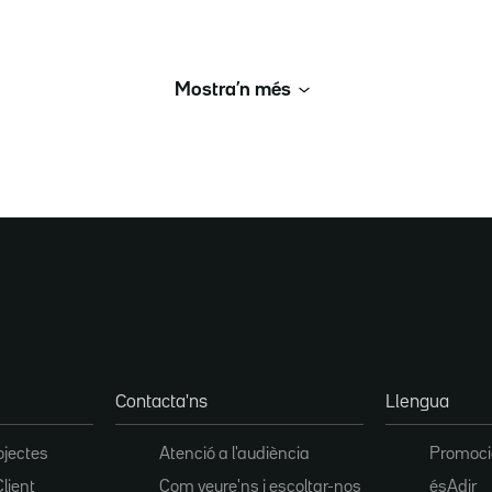
Mostra’n més
Contacta'ns
Llengua
ojectes
Atenció a l'audiència
Promoció
Client
Com veure'ns i escoltar-nos
ésAdir