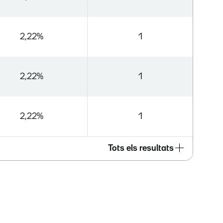
2,22%
1
2,22%
1
2,22%
1
Tots els resultats