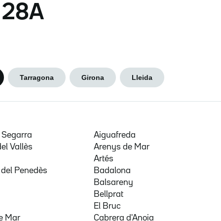
s 28A
Tarragona
Girona
Lleida
e Segarra
Aiguafreda
del Vallès
Arenys de Mar
a
Artés
 del Penedès
Badalona
Balsareny
Bellprat
El Bruc
e Mar
Cabrera d'Anoia