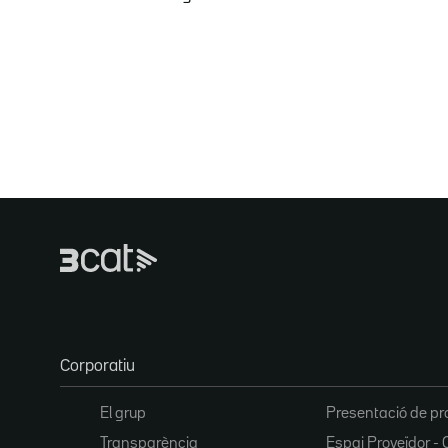
Corporatiu
El grup
Presentació de pr
Transparència
Espai Proveïdor - 