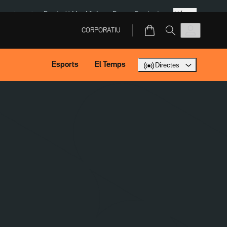
Més
ment agost
Fundació Mas Miró
eBay
Perpinyà
CORPORATIU
Esports
El Temps
Directes