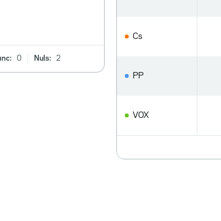
Cs
anc:
0
Nuls:
2
PP
VOX