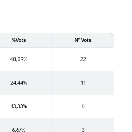
%Vots
Nº Vots
48,89%
22
24,44%
11
13,33%
6
6,67%
3