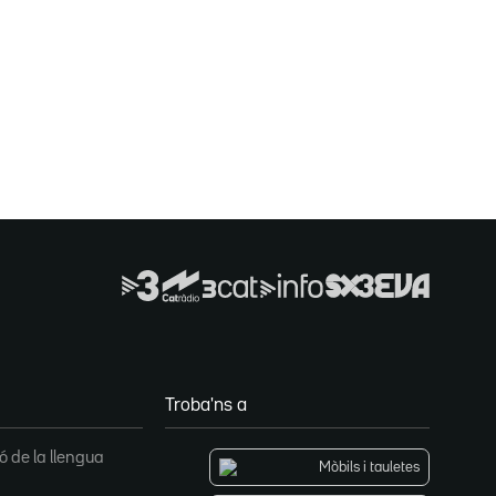
Troba'ns a
 de la llengua
Mòbils i tauletes