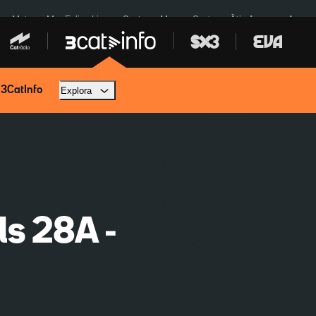
a a Meta
Mor Felipe Lipe
Ceuta
Menors Ceuta
Àtic Ayuso
Aparca
 3CatInfo
Explora
ls 28A -