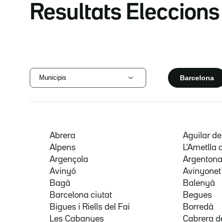
Resultats Eleccion
Barcelona
Municipis
Abrera
Aguilar d
Alpens
L'Ametlla 
Argençola
Argenton
Avinyó
Avinyonet
Bagà
Balenyà
Barcelona ciutat
Begues
Bigues i Riells del Fai
Borredà
Les Cabanyes
Cabrera d