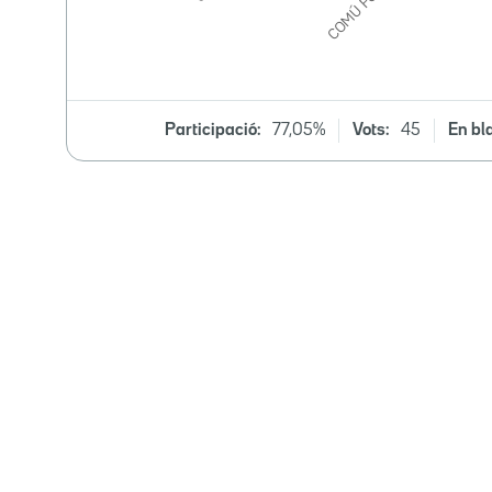
Participació:
77,05%
Vots:
45
En bl