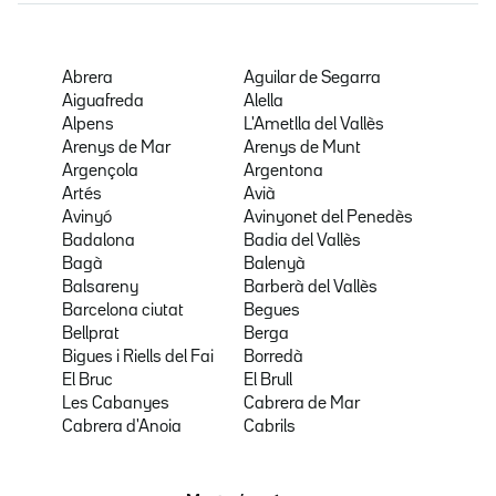
Abrera
Aguilar de Segarra
Aiguafreda
Alella
Alpens
L'Ametlla del Vallès
Arenys de Mar
Arenys de Munt
Argençola
Argentona
Artés
Avià
Avinyó
Avinyonet del Penedès
Badalona
Badia del Vallès
Bagà
Balenyà
Balsareny
Barberà del Vallès
Barcelona ciutat
Begues
Bellprat
Berga
Bigues i Riells del Fai
Borredà
El Bruc
El Brull
Les Cabanyes
Cabrera de Mar
Cabrera d'Anoia
Cabrils