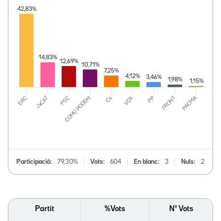
Participació:
79,30%
Vots:
604
En blanc:
3
Nuls:
2
Partit
%Vots
Nº Vots