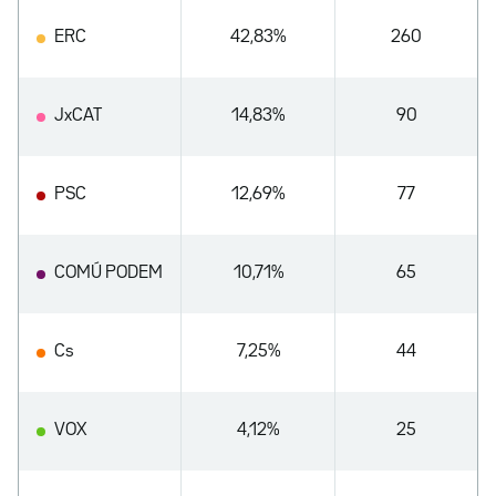
ERC
42,83%
260
JxCAT
14,83%
90
PSC
12,69%
77
COMÚ PODEM
10,71%
65
Cs
7,25%
44
VOX
4,12%
25