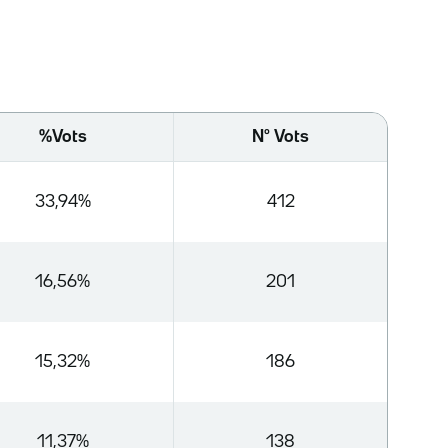
%Vots
Nº Vots
33,94%
412
16,56%
201
15,32%
186
11,37%
138