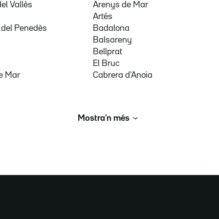
del Vallès
Arenys de Mar
a
Artés
 del Penedès
Badalona
Balsareny
Bellprat
El Bruc
e Mar
Cabrera d'Anoia
Mostra’n més