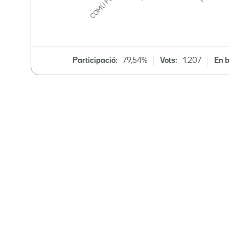
Participació:
79,54%
Vots:
1.207
En b