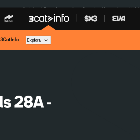
res eclipsi
De la Espriella
Dos anys Illa
Granollers Paraguai
Institut 
 3CatInfo
Explora
ls 28A -