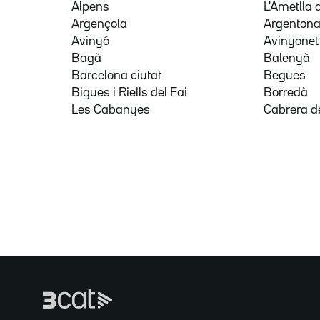
Alpens
L'Ametlla 
Argençola
Argenton
Avinyó
Avinyonet
Bagà
Balenyà
Barcelona ciutat
Begues
Bigues i Riells del Fai
Borredà
Les Cabanyes
Cabrera d