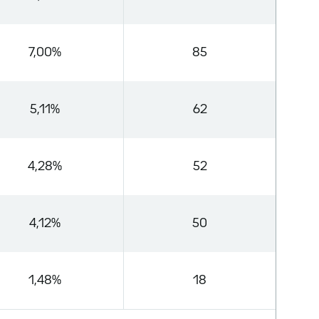
7,00%
85
5,11%
62
4,28%
52
4,12%
50
1,48%
18