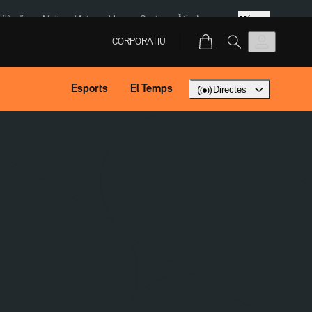
Més
Tailàndia
Multa a Meta
Menors Ceuta
Àtic Ayuso
CORPORATIU
Esports
El Temps
Directes