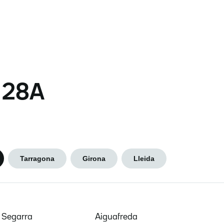
s 28A
Tarragona
Girona
Lleida
e Segarra
Aiguafreda