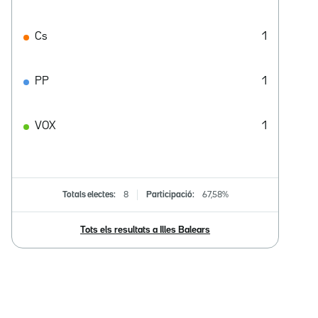
Cs
1
PP
1
VOX
1
Totals electes:
8
Participació:
67,58%
Tots els resultats a Illes Balears