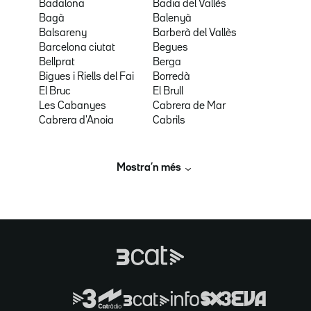
Badalona
Badia del Vallès
Bagà
Balenyà
Balsareny
Barberà del Vallès
Barcelona ciutat
Begues
Bellprat
Berga
Bigues i Riells del Fai
Borredà
El Bruc
El Brull
Les Cabanyes
Cabrera de Mar
Cabrera d'Anoia
Cabrils
Mostra’n més