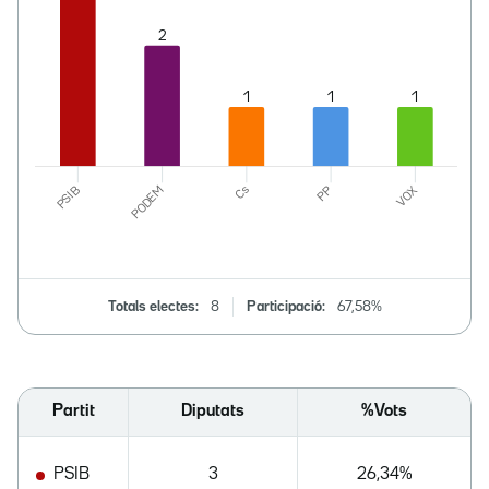
Totals electes:
8
Participació:
67,58%
Partit
Diputats
%Vots
PSIB
3
26,34%