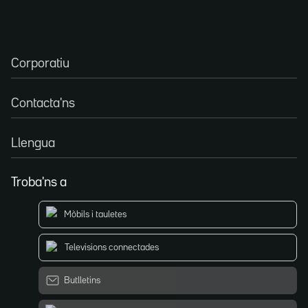
Corporatiu
Contacta'ns
Llengua
Troba'ns a
Mòbils i tauletes
Televisions connectades
Butlletins