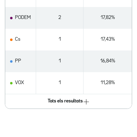
PODEM
2
17,82%
Cs
1
17,43%
PP
1
16,84%
VOX
1
11,28%
Tots els resultats