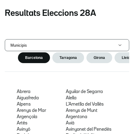
Resultats Eleccions 28A
Municipis
Barcelona
Tarragona
Girona
Lleida
Abrera
Aguilar de Segarra
Aiguafreda
Alella
Alpens
L'Ametlla del Vallès
Arenys de Mar
Arenys de Munt
Argençola
Argentona
Artés
Avià
Avinyó
Avinyonet del Penedès