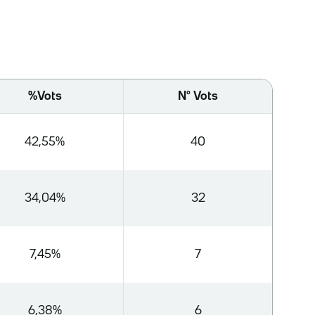
%Vots
Nº Vots
42,55%
40
34,04%
32
7,45%
7
6,38%
6