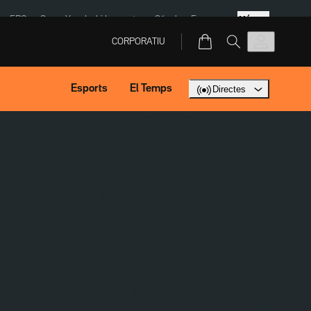
Més
ERC
SpaceX
Isaki Lacuesta
Sánchez Europa
CORPORATIU
Esports
El Temps
Directes