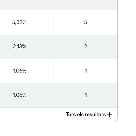
5,32%
5
2,13%
2
1,06%
1
1,06%
1
Tots els resultats