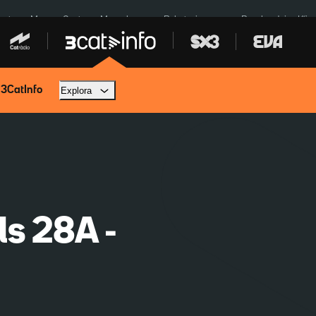
euta
Menors Ceuta
Mercabarna
Robatoris coure
Bombardejos Kíiv
 3CatInfo
Explora
ls 28A -