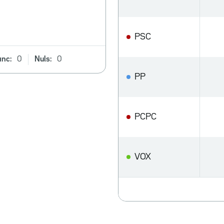
PSC
anc:
0
Nuls:
0
PP
PCPC
VOX