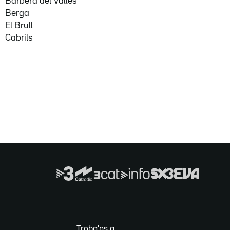
Barberà del Vallès
Berga
El Brull
Cabrils
Troba'ns a