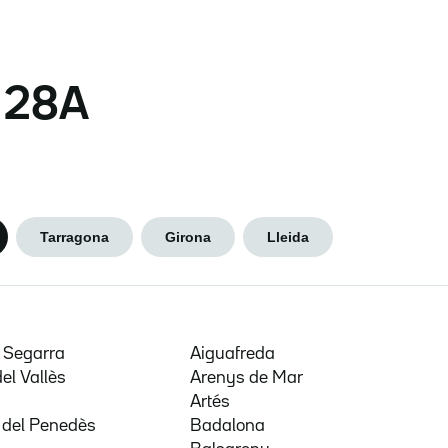
s 28A
Tarragona
Girona
Lleida
e Segarra
Aiguafreda
del Vallès
Arenys de Mar
a
Artés
 del Penedès
Badalona