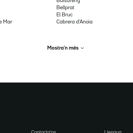
Balsareny
Bellprat
El Bruc
e Mar
Cabrera d'Anoia
Mostra’n més
Contacta'ns
Llengua