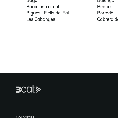
Bagà
Balenyà
Barcelona ciutat
Begues
Bigues i Riells del Fai
Borredà
Les Cabanyes
Cabrera d
Corporatiu