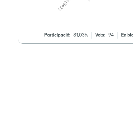
Participació:
81,03%
Vots:
94
En bl