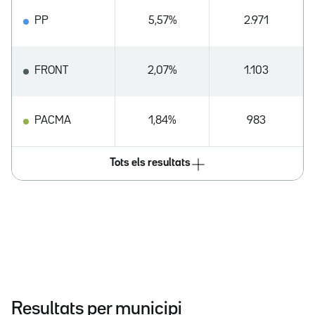
PP
5,57%
2.971
FRONT
2,07%
1.103
PACMA
1,84%
983
Tots els resultats
Resultats per municipi