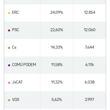
ERC
24,09%
12.854
PSC
22,60%
12.060
Cs
14,33%
7.644
COMÚ PODEM
11,58%
6.176
JxCAT
11,32%
6.038
VOX
5,62%
2.997