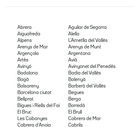
Abrera
Aguilar de Segarra
Aiguafreda
Alella
Alpens
L'Ametlla del Vallès
Arenys de Mar
Arenys de Munt
Argençola
Argentona
Artés
Avià
Avinyó
Avinyonet del Penedès
Badalona
Badia del Vallès
Bagà
Balenyà
Balsareny
Barberà del Vallès
Barcelona ciutat
Begues
Bellprat
Berga
Bigues i Riells del Fai
Borredà
El Bruc
El Brull
Les Cabanyes
Cabrera de Mar
Cabrera d'Anoia
Cabrils