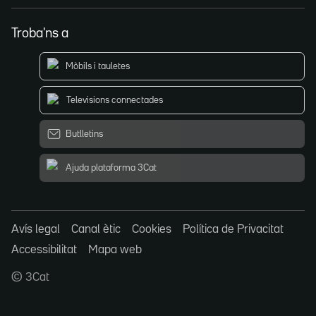
Troba'ns a
Mòbils i tauletes
Televisions connectades
Butlletins
Ajuda plataforma 3Cat
Avís legal
Canal ètic
Cookies
Política de Privacitat
Accessibilitat
Mapa web
© 3Cat