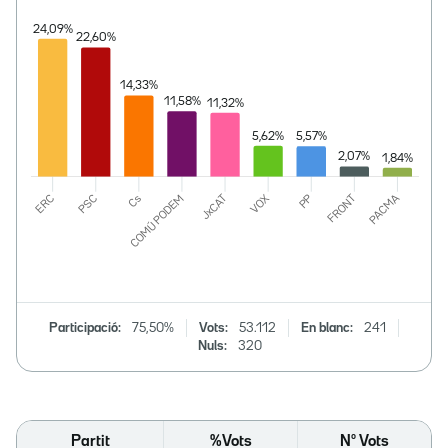
Participació:
75,50%
Vots:
53.112
En blanc:
241
Nuls:
320
Partit
%Vots
Nº Vots