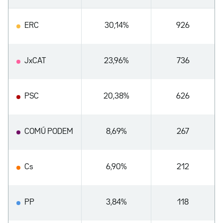
ERC
30,14%
926
JxCAT
23,96%
736
PSC
20,38%
626
COMÚ PODEM
8,69%
267
Cs
6,90%
212
PP
3,84%
118