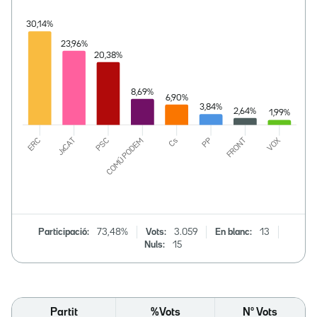
Participació:
73,48%
Vots:
3.059
En blanc:
13
Nuls:
15
Partit
%Vots
Nº Vots