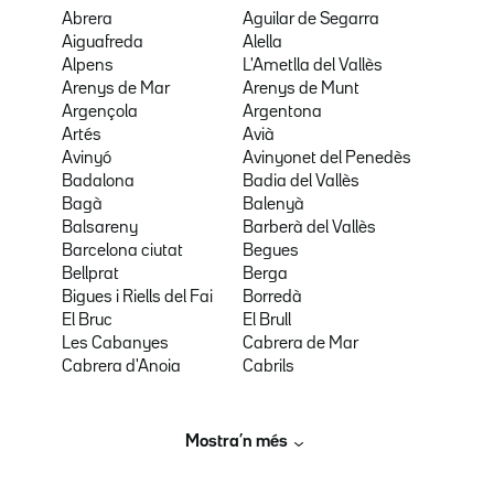
Abrera
Aguilar de Segarra
Aiguafreda
Alella
Alpens
L'Ametlla del Vallès
Arenys de Mar
Arenys de Munt
Argençola
Argentona
Artés
Avià
Avinyó
Avinyonet del Penedès
Badalona
Badia del Vallès
Bagà
Balenyà
Balsareny
Barberà del Vallès
Barcelona ciutat
Begues
Bellprat
Berga
Bigues i Riells del Fai
Borredà
El Bruc
El Brull
Les Cabanyes
Cabrera de Mar
Cabrera d'Anoia
Cabrils
Mostra’n més