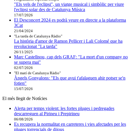
"Els vels de l'eclipsi", un viatge musical i simbòlic per viure
l'eclipsi solar des de Catalunya Música
17/07/2026
El Desconcert 2024 es podrà veure en directe a la plataforma
3Cat
21/04/2024
"La tarda de Catalunya Ràdio"
La història d'amor de Ramon Pellicer i Lali Colomé que ha
revolucionat "La tarda"
26/11/2025
Marc Castellnou, cap dels GRAF: "La mort d'un company no
se supera mai"
02/07/2026
"El matí de Catalunya Ràdio"
Àngels Gonyalons: "Els que avui t'afalaguen ahir potser se'n
fotien"
15/07/2026
El més llegit de Notícies
Alerta per temps violent: les fortes pluges i pedregades
descarreguen al Pirineu i Prepirineu
06/08/2026
Es recupera la normalitat en carreteres i vies afectades per les
pluges torrencials de dijous