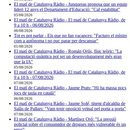
El matí de Catalunya Ràdio - Junqueras proposa que un equip
lideri 12 anys el Departament d'Educació: "Cal estabilitat"
05/08/2026
El matí de Catalunya Ràdio - El matí de Catalunya Ràdio, de
9 a 10 h - 06/08/2026
06/08/2026
Tot es pot parlar - Els que no fan vacances: "Facturo el mínim
com a autònoma i no puc parar per descansar"
01/08/2026
El matí de Catalunya Ràdio - Román Orús, físic teòric: ''La
computació quàntica pot ser un desenvolupament més gran
que la IA''
05/08/2026
El matí de Catalunya Ràdio - El matí de Catalunya Ràdio, de
9 a 10 h - 07/08/2026
07/08/2026
El matí de Catalunya Ràdio - Jaume Prats: "Hi ha massa pocs
jocs de taula en català"
06/08/2026
El matí de Catalunya Ràdio - Jaume Solé, tinent d'alcaldia de
Salàs de Pallars: "Vam tenir oposició veïnal pel porta a porta"
07/08/2026
El matí de Catalunya Ràdio - Martínez Oró: "La pressió
policial sobre el consumidor de drogues més vulnerable és un
error"