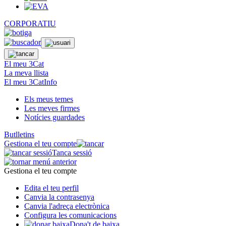
CORPORATIU
El meu 3Cat
La meva llista
El meu 3CatInfo
Els meus temes
Les meves firmes
Notícies guardades
Butlletins
Gestiona el teu compte
Tanca sessió
Gestiona el teu compte
Edita el teu perfil
Canvia la contrasenya
Canvia l'adreça electrònica
Configura les comunicacions
Dona't de baixa