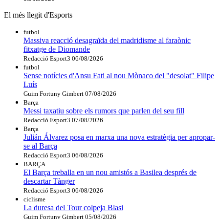
El més llegit d'Esports
futbol
Massiva reacció desagraïda del madridisme al faraònic
fitxatge de Diomande
Redacció Esport3
06/08/2026
futbol
Sense notícies d'Ansu Fati al nou Mònaco del "desolat" Filipe
Luís
Guim Fortuny Gimbert
07/08/2026
Barça
Messi taxatiu sobre els rumors que parlen del seu fill
Redacció Esport3
07/08/2026
Barça
Julián Álvarez posa en marxa una nova estratègia per apropar-
se al Barça
Redacció Esport3
06/08/2026
BARÇA
El Barça treballa en un nou amistós a Basilea després de
descartar Tànger
Redacció Esport3
06/08/2026
ciclisme
La duresa del Tour colpeja Blasi
Guim Fortuny Gimbert
05/08/2026