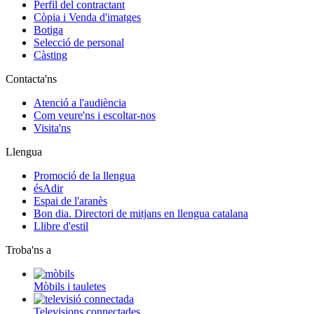
Perfil del contractant
Còpia i Venda d'imatges
Botiga
Selecció de personal
Càsting
Contacta'ns
Atenció a l'audiència
Com veure'ns i escoltar-nos
Visita'ns
Llengua
Promoció de la llengua
ésAdir
Espai de l'aranès
Bon dia. Directori de mitjans en llengua catalana
Llibre d'estil
Troba'ns a
Mòbils i tauletes
Televisions connectades