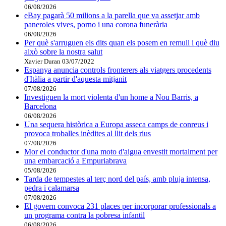
06/08/2026
eBay pagarà 50 milions a la parella que va assetjar amb
paneroles vives, porno i una corona funerària
06/08/2026
Per què s'arruguen els dits quan els posem en remull i què diu
això sobre la nostra salut
Xavier Duran
03/07/2022
Espanya anuncia controls fronterers als viatgers procedents
d'Itàlia a partir d'aquesta mitjanit
07/08/2026
Investiguen la mort violenta d'un home a Nou Barris, a
Barcelona
06/08/2026
Una sequera històrica a Europa asseca camps de conreus i
provoca troballes inèdites al llit dels rius
07/08/2026
Mor el conductor d'una moto d'aigua envestit mortalment per
una embarcació a Empuriabrava
05/08/2026
Tarda de tempestes al terç nord del país, amb pluja intensa,
pedra i calamarsa
07/08/2026
El govern convoca 231 places per incorporar professionals a
un programa contra la pobresa infantil
06/08/2026