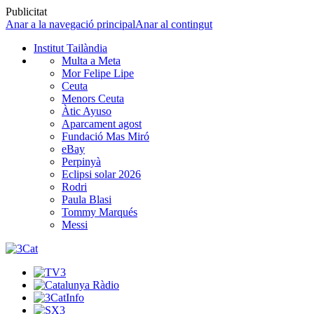
Publicitat
Anar a la navegació principal
Anar al contingut
Institut Tailàndia
Multa a Meta
Mor Felipe Lipe
Ceuta
Menors Ceuta
Àtic Ayuso
Aparcament agost
Fundació Mas Miró
eBay
Perpinyà
Eclipsi solar 2026
Rodri
Paula Blasi
Tommy Marqués
Messi