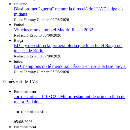
ciclisme
Blasi promet "guerra" mentre la direcció de l'UAE culpa els
mitjans
Guim Fortuny Gimbert
06/08/2026
Futbol
Vinícius renova amb el Madrid fins al 2032
Redacció Esport3
06/08/2026
Barça
El City desestima la primera oferta que li ha fet el Barça pel
traspàs de Rodri
Redacció Esport3
07/08/2026
futbol
La Champions no té memòria: clàssics en risc a la fase prèvia
Guim Fortuny Gimbert
05/08/2026
El més vist de TV3
Entreteniment
Joc de cartes - T10xC2 - Millor restaurant de primera línia de
mar a Badalona
Joc de cartes estiu
05/08/2026
Entreteniment