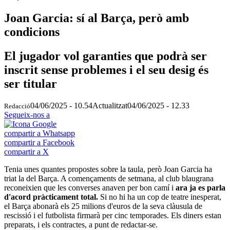
Joan Garcia: sí al Barça, però amb
condicions
El jugador vol garanties que podrà ser
inscrit sense problemes i el seu desig és
ser titular
04/06/2025 - 10.54
Actualitzat
04/06/2025 - 12.33
Redacció
Segueix-nos a
compartir a Whatsapp
compartir a Facebook
compartir a X
Tenia unes quantes propostes sobre la taula, però Joan Garcia ha
triat la del Barça. A començaments de setmana, al club blaugrana
reconeixien que les converses anaven per bon camí i
ara ja es parla
d'acord pràcticament total.
Si no hi ha un cop de teatre inesperat,
el Barça abonarà els 25 milions d'euros de la seva clàusula de
rescissió i el futbolista firmarà per cinc temporades. Els diners estan
preparats, i els contractes, a punt de redactar-se.