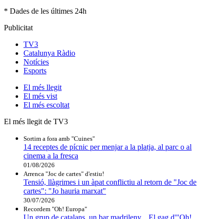
* Dades de les últimes 24h
Publicitat
TV3
Catalunya Ràdio
Notícies
Esports
El
més llegit
El
més vist
El
més escoltat
El més llegit de TV3
Sortim a fora amb "Cuines"
14 receptes de pícnic per menjar a la platja, al parc o al
cinema a la fresca
01/08/2026
Arrenca "Joc de cartes" d'estiu!
Tensió, llàgrimes i un àpat conflictiu al retorn de "Joc de
cartes": "Jo hauria marxat"
30/07/2026
Recordem "Oh! Europa"
Un grup de catalans, un bar madrileny... El gag d'"Oh!