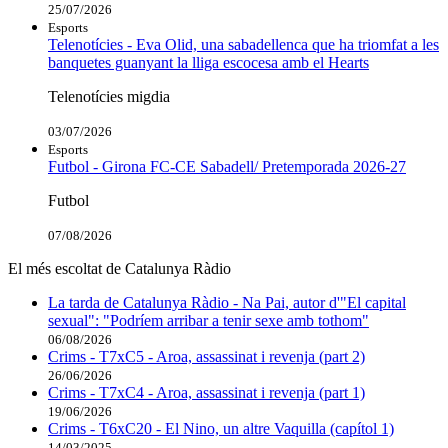
25/07/2026
Esports
Telenotícies - Eva Olid, una sabadellenca que ha triomfat a les
banquetes guanyant la lliga escocesa amb el Hearts
Telenotícies migdia
03/07/2026
Esports
Futbol - Girona FC-CE Sabadell/ Pretemporada 2026-27
Futbol
07/08/2026
El més escoltat de Catalunya Ràdio
La tarda de Catalunya Ràdio - Na Pai, autor d'"El capital
sexual": "Podríem arribar a tenir sexe amb tothom"
06/08/2026
Crims - T7xC5 - Aroa, assassinat i revenja (part 2)
26/06/2026
Crims - T7xC4 - Aroa, assassinat i revenja (part 1)
19/06/2026
Crims - T6xC20 - El Nino, un altre Vaquilla (capítol 1)
14/03/2025