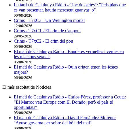
La tarda de Catalunya Ràdio - "Joc de cartes": "Pels plats que
es van presentar, hauria merescut guanyar jo"
06/08/2026
Crims - T7xC3 - Un Wellington mortal
12/06/2026
Crims - T7xC1 - El crim de Cappont
29/05/2026
Crims - T7xC2 - El crim del pou
05/06/2026
El matí de Catalunya Ràdio - Banderes vermelles i verdes en
les relacions sexuals
05/08/2026
El matí de Catalunya Ràdio - Quin origen tenen les festes
majors?
06/08/2026
El més escoltat de Notícies
El matí de Catalunya Ràdio - Carlos Pérez, professor a Ceuta:
"El Marroc veu Europa com El Dorado, però el país té
oportunitats"
05/08/2026
El matí de Catalunya Ràdio - David Fernández Moreno:
''Ayuso governa per sobre del bé i del mal''
06/08/2026