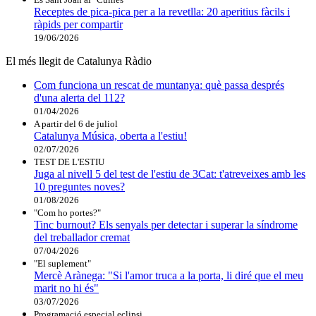
Receptes de pica-pica per a la revetlla: 20 aperitius fàcils i
ràpids per compartir
19/06/2026
El més llegit de Catalunya Ràdio
Com funciona un rescat de muntanya: què passa després
d'una alerta del 112?
01/04/2026
A partir del 6 de juliol
Catalunya Música, oberta a l'estiu!
02/07/2026
TEST DE L'ESTIU
Juga al nivell 5 del test de l'estiu de 3Cat: t'atreveixes amb les
10 preguntes noves?
01/08/2026
"Com ho portes?"
Tinc burnout? Els senyals per detectar i superar la síndrome
del treballador cremat
07/04/2026
"El suplement"
Mercè Arànega: "Si l'amor truca a la porta, li diré que el meu
marit no hi és"
03/07/2026
Programació especial eclipsi