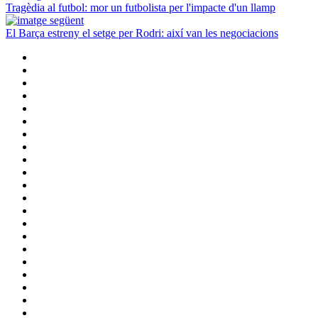
Tragèdia al futbol: mor un futbolista per l'impacte d'un llamp
El Barça estreny el setge per Rodri: així van les negociacions