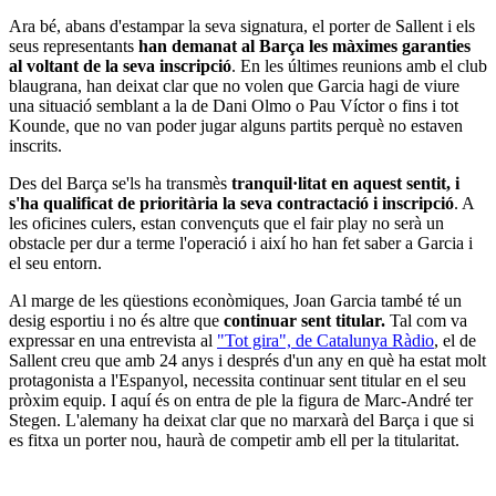
Ara bé, abans d'estampar la seva signatura, el porter de Sallent i els
seus representants
han demanat al Barça les màximes garanties
al voltant de la seva inscripció
. En les últimes reunions amb el club
blaugrana, han deixat clar que no volen que Garcia hagi de viure
una situació semblant a la de Dani Olmo o Pau Víctor o fins i tot
Kounde, que no van poder jugar alguns partits perquè no estaven
inscrits.
Des del Barça se'ls ha transmès
tranquil·litat en aquest sentit, i
s'ha qualificat de prioritària la seva contractació i inscripció
. A
les oficines culers, estan convençuts que el fair play no serà un
obstacle per dur a terme l'operació i així ho han fet saber a Garcia i
el seu entorn.
Al marge de les qüestions econòmiques, Joan Garcia també té un
desig esportiu i no és altre que
continuar sent titular.
Tal com va
expressar en una entrevista al
"Tot gira", de Catalunya Ràdio
, el de
Sallent creu que amb 24 anys i després d'un any en què ha estat molt
protagonista a l'Espanyol, necessita continuar sent titular en el seu
pròxim equip. I aquí és on entra de ple la figura de Marc-André ter
Stegen. L'alemany ha deixat clar que no marxarà del Barça i que si
es fitxa un porter nou, haurà de competir amb ell per la titularitat.