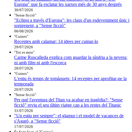
Europa" que fa esclatar les xarxes més de 30 anys després
30/07/2026
"Sense ficció"
"Eclipsi a través d'Europa": les claus d'un esdeveniment únic i
sorprenent, a "Sense ficció"
06/08/2026
"Cuines"
Receptes amb calamar: 14 idees per cuinar-lo
29/07/2026
"Tot es mou"
Carme Ruscalleda explica com guardar la síndria a la nevera:
ni amb film ni amb l'escorça
28/07/2026
"Cuines"
L'estiu és temps de tomàquets: 14 receptes per aprofitar-ne la
temporada
20/07/2026
"Sense ficció"
Per què l'aventura del Titan va acabar en tragèdia?: "Sense
ficció" reviu el seu últim viatge cap a les restes del Titanic
31/07/2026
"Un estiu per sempre": el glamur i el model de vacances de
s'Agaró, a "Sense ficció"
17/07/2026
És Sant Joan al "Cuines"