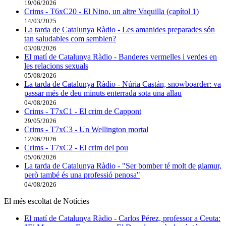
19/06/2026
Crims - T6xC20 - El Nino, un altre Vaquilla (capítol 1)
14/03/2025
La tarda de Catalunya Ràdio - Les amanides preparades són
tan saludables com semblen?
03/08/2026
El matí de Catalunya Ràdio - Banderes vermelles i verdes en
les relacions sexuals
05/08/2026
La tarda de Catalunya Ràdio - Núria Castán, snowboarder: va
passar més de deu minuts enterrada sota una allau
04/08/2026
Crims - T7xC1 - El crim de Cappont
29/05/2026
Crims - T7xC3 - Un Wellington mortal
12/06/2026
Crims - T7xC2 - El crim del pou
05/06/2026
La tarda de Catalunya Ràdio - "Ser bomber té molt de glamur,
però també és una professió penosa"
04/08/2026
El més escoltat de Notícies
El matí de Catalunya Ràdio - Carlos Pérez, professor a Ceuta: