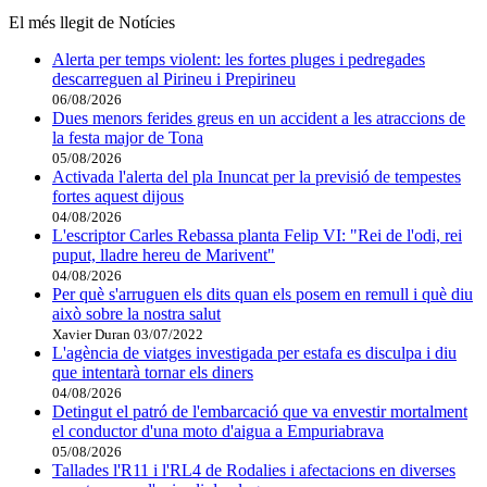
El més llegit de Notícies
Alerta per temps violent: les fortes pluges i pedregades
descarreguen al Pirineu i Prepirineu
06/08/2026
Dues menors ferides greus en un accident a les atraccions de
la festa major de Tona
05/08/2026
Activada l'alerta del pla Inuncat per la previsió de tempestes
fortes aquest dijous
04/08/2026
L'escriptor Carles Rebassa planta Felip VI: "Rei de l'odi, rei
puput, lladre hereu de Marivent"
04/08/2026
Per què s'arruguen els dits quan els posem en remull i què diu
això sobre la nostra salut
Xavier Duran
03/07/2022
L'agència de viatges investigada per estafa es disculpa i diu
que intentarà tornar els diners
04/08/2026
Detingut el patró de l'embarcació que va envestir mortalment
el conductor d'una moto d'aigua a Empuriabrava
05/08/2026
Tallades l'R11 i l'RL4 de Rodalies i afectacions en diverses