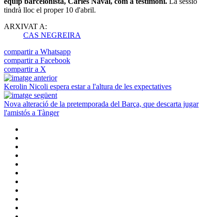
equip barcelonista, Carles Naval, com a testimoni.
La sessió
tindrà lloc el proper 10 d'abril.
ARXIVAT A:
CAS NEGREIRA
compartir a Whatsapp
compartir a Facebook
compartir a X
Kerolin Nicoli espera estar a l'altura de les expectatives
Nova alteració de la pretemporada del Barça, que descarta jugar
l'amistós a Tànger