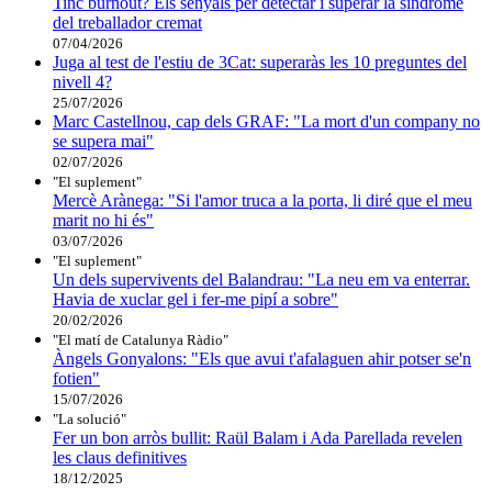
Tinc burnout? Els senyals per detectar i superar la síndrome
del treballador cremat
07/04/2026
Juga al test de l'estiu de 3Cat: superaràs les 10 preguntes del
nivell 4?
25/07/2026
Marc Castellnou, cap dels GRAF: "La mort d'un company no
se supera mai"
02/07/2026
"El suplement"
Mercè Arànega: "Si l'amor truca a la porta, li diré que el meu
marit no hi és"
03/07/2026
"El suplement"
Un dels supervivents del Balandrau: "La neu em va enterrar.
Havia de xuclar gel i fer-me pipí a sobre"
20/02/2026
"El matí de Catalunya Ràdio"
Àngels Gonyalons: "Els que avui t'afalaguen ahir potser se'n
fotien"
15/07/2026
"La solució"
Fer un bon arròs bullit: Raül Balam i Ada Parellada revelen
les claus definitives
18/12/2025