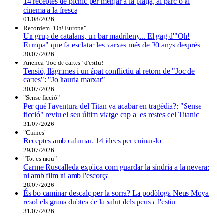
14 receptes de pícnic per menjar a la platja, al parc o al
cinema a la fresca
01/08/2026
Recordem "Oh! Europa"
Un grup de catalans, un bar madrileny... El gag d'"Oh!
Europa" que fa esclatar les xarxes més de 30 anys després
30/07/2026
Arrenca "Joc de cartes" d'estiu!
Tensió, llàgrimes i un àpat conflictiu al retorn de "Joc de
cartes": "Jo hauria marxat"
30/07/2026
"Sense ficció"
Per què l'aventura del Titan va acabar en tragèdia?: "Sense
ficció" reviu el seu últim viatge cap a les restes del Titanic
31/07/2026
"Cuines"
Receptes amb calamar: 14 idees per cuinar-lo
29/07/2026
"Tot es mou"
Carme Ruscalleda explica com guardar la síndria a la nevera:
ni amb film ni amb l'escorça
28/07/2026
És bo caminar descalç per la sorra? La podòloga Neus Moya
resol els grans dubtes de la salut dels peus a l'estiu
31/07/2026