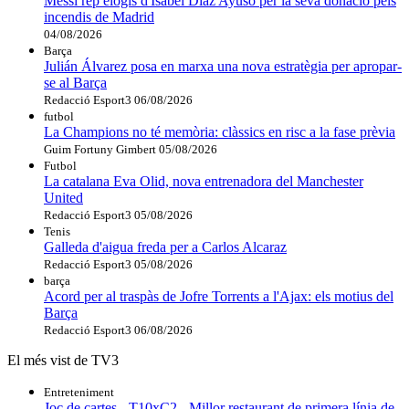
Messi rep elogis d'Isabel Díaz Ayuso per la seva donació pels
incendis de Madrid
04/08/2026
Barça
Julián Álvarez posa en marxa una nova estratègia per apropar-
se al Barça
Redacció Esport3
06/08/2026
futbol
La Champions no té memòria: clàssics en risc a la fase prèvia
Guim Fortuny Gimbert
05/08/2026
Futbol
La catalana Eva Olid, nova entrenadora del Manchester
United
Redacció Esport3
05/08/2026
Tenis
Galleda d'aigua freda per a Carlos Alcaraz
Redacció Esport3
05/08/2026
barça
Acord per al traspàs de Jofre Torrents a l'Ajax: els motius del
Barça
Redacció Esport3
06/08/2026
El més vist de TV3
Entreteniment
Joc de cartes - T10xC2 - Millor restaurant de primera línia de