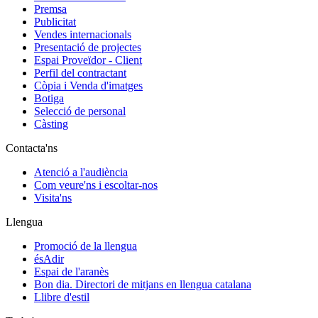
Premsa
Publicitat
Vendes internacionals
Presentació de projectes
Espai Proveïdor - Client
Perfil del contractant
Còpia i Venda d'imatges
Botiga
Selecció de personal
Càsting
Contacta'ns
Atenció a l'audiència
Com veure'ns i escoltar-nos
Visita'ns
Llengua
Promoció de la llengua
ésAdir
Espai de l'aranès
Bon dia. Directori de mitjans en llengua catalana
Llibre d'estil