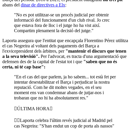
abans del
dinar de directives a Elx
:
"No es pot utilitzar-se un procés judicial per obtenir
informació del funcionament d'un club rival. Jo crec
que estava fora de lloc i el jutge ho ha vist així.
Compartim plenament la decisió del jutge."
Laporta assegura que l'entitat que encapçala Florentino Pérez utilitza
el cas Negreira al voltant dels pagaments del Barça a
l'exvicepresident dels àrbitres, per
"mantenir el discurs que tenen
a la seva televisió".
Per l'advocat, es tracta d'una argumentació que
defensen des de la capital de l'estat tot i que
"saben que no és
certa, ni té cap base":
"En el cas del que parlem, ja ho sabem... tot està fet per
intentar desestabilitzar el Barça i perjudicar la nostra
reputació. Com he dit moltes vegades, en el seu
moment ens van condemnar abans de jutjar-nos i
trobaran que no hi ha absolutament res."
ÚLTIMA HORA
Laporta celebra l'últim revés judicial al Madrid pel
cas Negreira: "S'han endut un cop de porta als nassos"