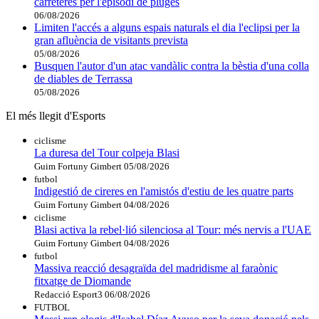
carreteres per l'episodi de pluges
06/08/2026
Limiten l'accés a alguns espais naturals el dia l'eclipsi per la
gran afluència de visitants prevista
05/08/2026
Busquen l'autor d'un atac vandàlic contra la bèstia d'una colla
de diables de Terrassa
05/08/2026
El més llegit d'Esports
ciclisme
La duresa del Tour colpeja Blasi
Guim Fortuny Gimbert
05/08/2026
futbol
Indigestió de cireres en l'amistós d'estiu de les quatre parts
Guim Fortuny Gimbert
04/08/2026
ciclisme
Blasi activa la rebel·lió silenciosa al Tour: més nervis a l'UAE
Guim Fortuny Gimbert
04/08/2026
futbol
Massiva reacció desagraïda del madridisme al faraònic
fitxatge de Diomande
Redacció Esport3
06/08/2026
FUTBOL