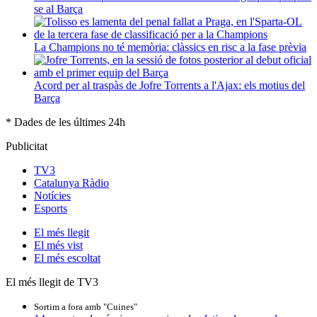
se al Barça
La Champions no té memòria: clàssics en risc a la fase prèvia
Acord per al traspàs de Jofre Torrents a l'Ajax: els motius del
Barça
* Dades de les últimes 24h
Publicitat
TV3
Catalunya Ràdio
Notícies
Esports
El
més llegit
El
més vist
El
més escoltat
El més llegit de TV3
Sortim a fora amb "Cuines"