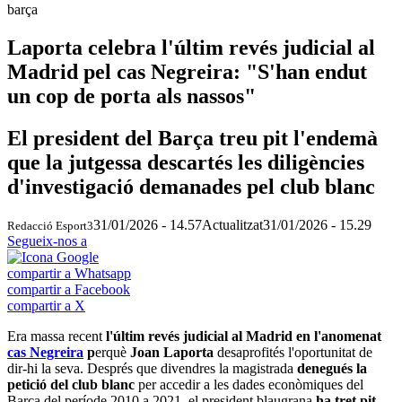
barça
Laporta celebra l'últim revés judicial al
Madrid pel cas Negreira: "S'han endut
un cop de porta als nassos"
El president del Barça treu pit l'endemà
que la jutgessa descartés les diligències
d'investigació demanades pel club blanc
31/01/2026 - 14.57
Actualitzat
31/01/2026 - 15.29
Redacció Esport3
Segueix-nos a
compartir a Whatsapp
compartir a Facebook
compartir a X
Era massa recent
l'últim revés judicial al Madrid en l'anomenat
cas Negreira
p
erquè
Joan Laporta
desaprofités l'oportunitat de
dir-hi la seva. Després que divendres la magistrada
denegués la
petició del club blanc
per accedir a les dades econòmiques del
Barça del període 2010 a 2021, el president blaugrana
ha tret pit