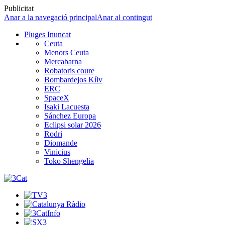
Publicitat
Anar a la navegació principal
Anar al contingut
Pluges Inuncat
Ceuta
Menors Ceuta
Mercabarna
Robatoris coure
Bombardejos Kíiv
ERC
SpaceX
Isaki Lacuesta
Sánchez Europa
Eclipsi solar 2026
Rodri
Diomande
Vinicius
Toko Shengelia