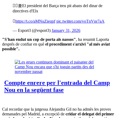
菱El president del Barça treu pit abans del dinar de
directives d'Elx

https://t.co/aMNuZieqpf
pic.twitter.com/voTnVnr7aA
— Esport3 (@esport3)
January 31, 2026
"S'han endut un cop de porta als nassos"
, ha resumit Laporta
després de confiar en què
el procediment s'arxivi "al més aviat
possible".
Cal recordar que la jutgessa Alejandra Gil no ha admès les proves
demanades pel Madrid, a excepció de
cridar el delegat del primer