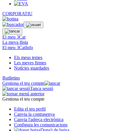
CORPORATIU
El meu 3Cat
La meva llista
El meu 3CatInfo
Els meus temes
Les meves firmes
Notícies guardades
Butlletins
Gestiona el teu compte
Tanca sessió
Gestiona el teu compte
Edita el teu perfil
Canvia la contrasenya
Canvia l'adreça electrònica
Configura les comunicacions
Dona't de baixa