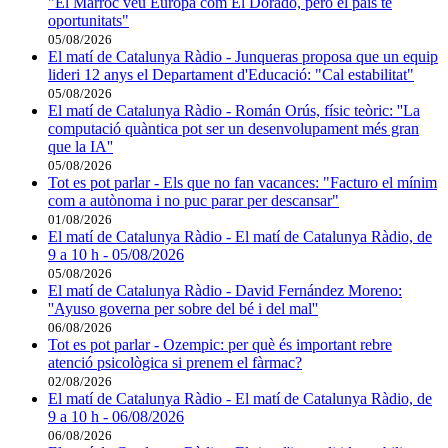
"El Marroc veu Europa com El Dorado, però el país té
oportunitats"
05/08/2026
El matí de Catalunya Ràdio - Junqueras proposa que un equip
lideri 12 anys el Departament d'Educació: "Cal estabilitat"
05/08/2026
El matí de Catalunya Ràdio - Román Orús, físic teòric: ''La
computació quàntica pot ser un desenvolupament més gran
que la IA''
05/08/2026
Tot es pot parlar - Els que no fan vacances: "Facturo el mínim
com a autònoma i no puc parar per descansar"
01/08/2026
El matí de Catalunya Ràdio - El matí de Catalunya Ràdio, de
9 a 10 h - 05/08/2026
05/08/2026
El matí de Catalunya Ràdio - David Fernández Moreno:
''Ayuso governa per sobre del bé i del mal''
06/08/2026
Tot es pot parlar - Ozempic: per què és important rebre
atenció psicològica si prenem el fàrmac?
02/08/2026
El matí de Catalunya Ràdio - El matí de Catalunya Ràdio, de
9 a 10 h - 06/08/2026
06/08/2026