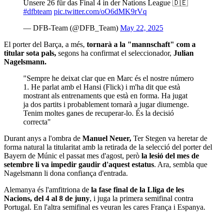
Unsere 26 für das Final 4 in der Nations League 🇩🇪
#dfbteam
pic.twitter.com/oO6dMK9rVq
— DFB-Team (@DFB_Team)
May 22, 2025
El porter del Barça, a més,
tornarà a la "mannschaft" com a
titular sota pals,
segons ha confirmat el seleccionador,
Julian
Nagelsmann.
"Sempre he deixat clar que en Marc és el nostre número
1. He parlat amb el Hansi (Flick) i m'ha dit que està
mostrant als entrenaments que està en forma. Ha jugat
ja dos partits i probablement tornarà a jugar diumenge.
Tenim moltes ganes de recuperar-lo. És la decisió
correcta"
Durant anys a l'ombra de
Manuel Neuer,
Ter Stegen va heretar de
forma natural la titularitat amb la retirada de la selecció del porter del
Bayern de Múnic el passat mes d'agost, però
la lesió del mes de
setembre li va impedir gaudir d'aquest estatus
. Ara, sembla que
Nagelsmann li dona confiança d'entrada.
Alemanya és l'amfitriona de
la fase final de la Lliga de les
Nacions, del 4 al 8 de juny
, i juga la primera semifinal contra
Portugal. En l'altra semifinal es veuran les cares França i Espanya.