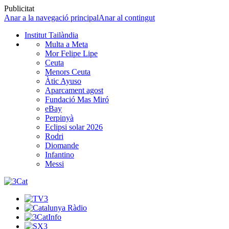
Publicitat
Anar a la navegació principal
Anar al contingut
Institut Tailàndia
Multa a Meta
Mor Felipe Lipe
Ceuta
Menors Ceuta
Àtic Ayuso
Aparcament agost
Fundació Mas Miró
eBay
Perpinyà
Eclipsi solar 2026
Rodri
Diomande
Infantino
Messi