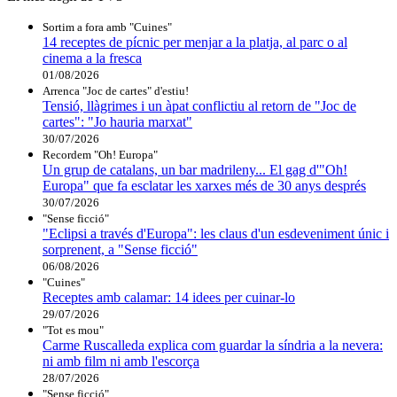
Sortim a fora amb "Cuines"
14 receptes de pícnic per menjar a la platja, al parc o al
cinema a la fresca
01/08/2026
Arrenca "Joc de cartes" d'estiu!
Tensió, llàgrimes i un àpat conflictiu al retorn de "Joc de
cartes": "Jo hauria marxat"
30/07/2026
Recordem "Oh! Europa"
Un grup de catalans, un bar madrileny... El gag d'"Oh!
Europa" que fa esclatar les xarxes més de 30 anys després
30/07/2026
"Sense ficció"
"Eclipsi a través d'Europa": les claus d'un esdeveniment únic i
sorprenent, a "Sense ficció"
06/08/2026
"Cuines"
Receptes amb calamar: 14 idees per cuinar-lo
29/07/2026
"Tot es mou"
Carme Ruscalleda explica com guardar la síndria a la nevera:
ni amb film ni amb l'escorça
28/07/2026
"Sense ficció"