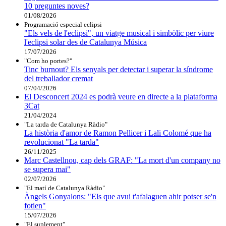
10 preguntes noves?
01/08/2026
Programació especial eclipsi
"Els vels de l'eclipsi", un viatge musical i simbòlic per viure
l'eclipsi solar des de Catalunya Música
17/07/2026
"Com ho portes?"
Tinc burnout? Els senyals per detectar i superar la síndrome
del treballador cremat
07/04/2026
El Desconcert 2024 es podrà veure en directe a la plataforma
3Cat
21/04/2024
"La tarda de Catalunya Ràdio"
La història d'amor de Ramon Pellicer i Lali Colomé que ha
revolucionat "La tarda"
26/11/2025
Marc Castellnou, cap dels GRAF: "La mort d'un company no
se supera mai"
02/07/2026
"El matí de Catalunya Ràdio"
Àngels Gonyalons: "Els que avui t'afalaguen ahir potser se'n
fotien"
15/07/2026
"El suplement"