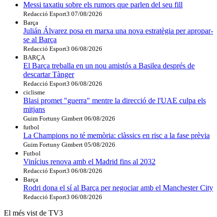
Messi taxatiu sobre els rumors que parlen del seu fill
Redacció Esport3
07/08/2026
Barça
Julián Álvarez posa en marxa una nova estratègia per apropar-
se al Barça
Redacció Esport3
06/08/2026
BARÇA
El Barça treballa en un nou amistós a Basilea després de
descartar Tànger
Redacció Esport3
06/08/2026
ciclisme
Blasi promet "guerra" mentre la direcció de l'UAE culpa els
mitjans
Guim Fortuny Gimbert
06/08/2026
futbol
La Champions no té memòria: clàssics en risc a la fase prèvia
Guim Fortuny Gimbert
05/08/2026
Futbol
Vinícius renova amb el Madrid fins al 2032
Redacció Esport3
06/08/2026
Barça
Rodri dona el sí al Barça per negociar amb el Manchester City
Redacció Esport3
06/08/2026
El més vist de TV3