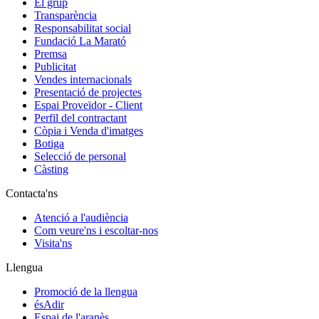
El grup
Transparència
Responsabilitat social
Fundació La Marató
Premsa
Publicitat
Vendes internacionals
Presentació de projectes
Espai Proveïdor - Client
Perfil del contractant
Còpia i Venda d'imatges
Botiga
Selecció de personal
Càsting
Contacta'ns
Atenció a l'audiència
Com veure'ns i escoltar-nos
Visita'ns
Llengua
Promoció de la llengua
ésAdir
Espai de l'aranès