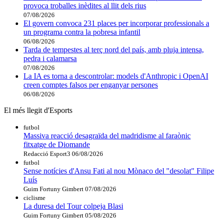
provoca troballes inèdites al llit dels rius
07/08/2026
El govern convoca 231 places per incorporar professionals a
un programa contra la pobresa infantil
06/08/2026
Tarda de tempestes al terç nord del país, amb pluja intensa,
pedra i calamarsa
07/08/2026
La IA es torna a descontrolar: models d'Anthropic i OpenAI
creen comptes falsos per enganyar persones
06/08/2026
El més llegit d'Esports
futbol
Massiva reacció desagraïda del madridisme al faraònic
fitxatge de Diomande
Redacció Esport3
06/08/2026
futbol
Sense notícies d'Ansu Fati al nou Mònaco del "desolat" Filipe
Luís
Guim Fortuny Gimbert
07/08/2026
ciclisme
La duresa del Tour colpeja Blasi
Guim Fortuny Gimbert
05/08/2026