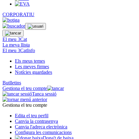
CORPORATIU
El meu 3Cat
La meva llista
El meu 3CatInfo
Els meus temes
Les meves firmes
Notícies guardades
Butlletins
Gestiona el teu compte
Tanca sessió
Gestiona el teu compte
Edita el teu perfil
Canvia la contrasenya
Canvia l'adreça electrònica
Configura les comunicacions
Dona't de baixa