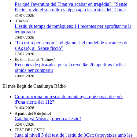
Per què l'aventura del Titan va acabar en tragèdia?: "Sense
ficció" reviu el seu últim viatge cap a les restes del Titanic
31/07/2026
"Cuines"
L'estiu és temps de tomàquets: 14 receptes per aprofitar-ne la
temporada
20/07/2026
"Un estiu per sempre": el glamur i el model de vacances de
s'Agaró, a "Sense ficció"
17/07/2026
És Sant Joan al "Cuines"
Receptes de pica-pica per a la revetlla: 20 aperitius fàcils i
ràpids per compartir
19/06/2026
El més llegit de Catalunya Ràdio
Com funciona un rescat de muntanya: què passa després
d'una alerta del 112?
01/04/2026
A partir del 6 de juliol
Catalunya Música, oberta a l'estiu!
02/07/2026
TEST DE L'ESTIU
Juga al nivell 5 del test de l'estiu de 3Cat: t'atreveixes amb les