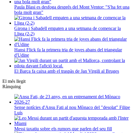
Paula Blasi es desfoga després del Mont Ventor: "S'ha fet una
bola molt gran"
Girona i Sabadell empaten a una setmana de començar la
Lliga (2-2)
Hansi Flick fa la primera tria de joves abans del triangular
d'Udine
El Barça fa caixa amb el traspàs de Jan Virgili al Bruges
El més llegit
Rànquing
Sense notícies d'Ansu Fati al nou Mònaco del "desolat" Filipe
Luís
Messi taxatiu sobre els rumors que parlen del seu fill