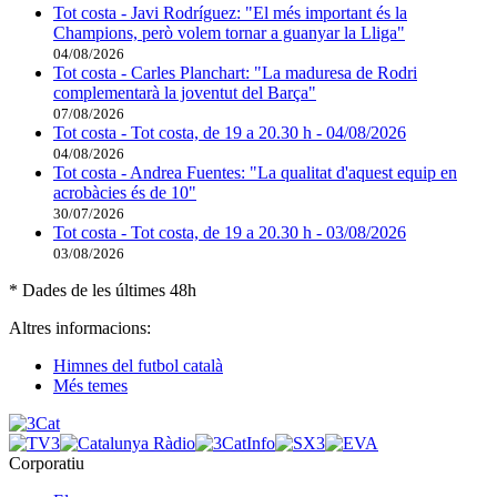
Tot costa - Javi Rodríguez: "El més important és la
Champions, però volem tornar a guanyar la Lliga"
04/08/2026
Tot costa - Carles Planchart: "La maduresa de Rodri
complementarà la joventut del Barça"
07/08/2026
Tot costa - Tot costa, de 19 a 20.30 h - 04/08/2026
04/08/2026
Tot costa - Andrea Fuentes: "La qualitat d'aquest equip en
acrobàcies és de 10"
30/07/2026
Tot costa - Tot costa, de 19 a 20.30 h - 03/08/2026
03/08/2026
* Dades de les últimes 48h
Altres informacions:
Himnes del futbol català
Més temes
Corporatiu