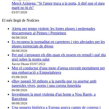
Mercè Arànega: "Si l'amor truca a la porta, li diré que el meu
marit no hi és"
03/07/2026
El més llegit de Notícies
Alerta per temps violent: les fortes pluges i pedregades
descarreguen al Pirineu i Prepirineu
06/08/2026
Es recupera la normalitat en carreteres i vies afectades per les
pluges torrencials de dijous
06/08/2026
Per què s'arruguen els dits quan els posem en remull i què diu
això sobre la nostra salut
Xavier Duran
03/07/2022
Mor el conductor d'una moto d'aigua envestit mortalment per
una embarcació a Empuriabrava
05/08/2026
eBay pagarà 50 milions a la parella que va assetjar amb
paneroles vives, porno i una corona funerària
06/08/2026
Investiguen la mort violenta d'un home a Nou Barris, a
Barcelona
06/08/2026
Una sequera històrica a Europa asseca camps de conreus i