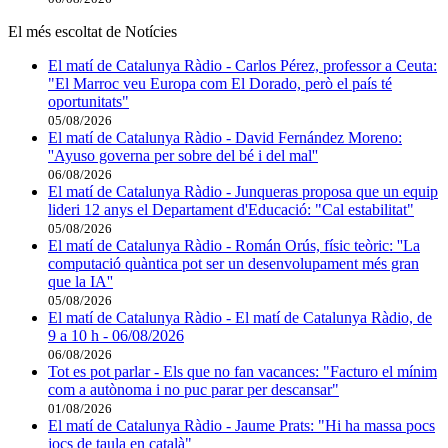
El més escoltat de Notícies
El matí de Catalunya Ràdio - Carlos Pérez, professor a Ceuta:
"El Marroc veu Europa com El Dorado, però el país té
oportunitats"
05/08/2026
El matí de Catalunya Ràdio - David Fernández Moreno:
''Ayuso governa per sobre del bé i del mal''
06/08/2026
El matí de Catalunya Ràdio - Junqueras proposa que un equip
lideri 12 anys el Departament d'Educació: "Cal estabilitat"
05/08/2026
El matí de Catalunya Ràdio - Román Orús, físic teòric: ''La
computació quàntica pot ser un desenvolupament més gran
que la IA''
05/08/2026
El matí de Catalunya Ràdio - El matí de Catalunya Ràdio, de
9 a 10 h - 06/08/2026
06/08/2026
Tot es pot parlar - Els que no fan vacances: "Facturo el mínim
com a autònoma i no puc parar per descansar"
01/08/2026
El matí de Catalunya Ràdio - Jaume Prats: "Hi ha massa pocs
jocs de taula en català"