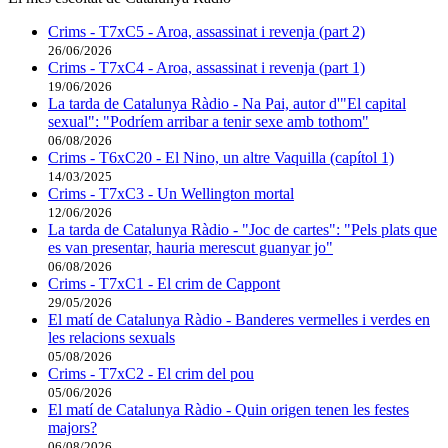
Crims - T7xC5 - Aroa, assassinat i revenja (part 2)
26/06/2026
Crims - T7xC4 - Aroa, assassinat i revenja (part 1)
19/06/2026
La tarda de Catalunya Ràdio - Na Pai, autor d'"El capital
sexual": "Podríem arribar a tenir sexe amb tothom"
06/08/2026
Crims - T6xC20 - El Nino, un altre Vaquilla (capítol 1)
14/03/2025
Crims - T7xC3 - Un Wellington mortal
12/06/2026
La tarda de Catalunya Ràdio - "Joc de cartes": "Pels plats que
es van presentar, hauria merescut guanyar jo"
06/08/2026
Crims - T7xC1 - El crim de Cappont
29/05/2026
El matí de Catalunya Ràdio - Banderes vermelles i verdes en
les relacions sexuals
05/08/2026
Crims - T7xC2 - El crim del pou
05/06/2026
El matí de Catalunya Ràdio - Quin origen tenen les festes
majors?
06/08/2026