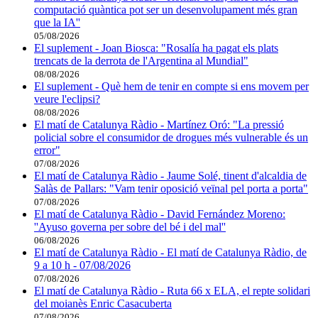
computació quàntica pot ser un desenvolupament més gran
que la IA''
05/08/2026
El suplement - Joan Biosca: "Rosalía ha pagat els plats
trencats de la derrota de l'Argentina al Mundial"
08/08/2026
El suplement - Què hem de tenir en compte si ens movem per
veure l'eclipsi?
08/08/2026
El matí de Catalunya Ràdio - Martínez Oró: "La pressió
policial sobre el consumidor de drogues més vulnerable és un
error"
07/08/2026
El matí de Catalunya Ràdio - Jaume Solé, tinent d'alcaldia de
Salàs de Pallars: "Vam tenir oposició veïnal pel porta a porta"
07/08/2026
El matí de Catalunya Ràdio - David Fernández Moreno:
''Ayuso governa per sobre del bé i del mal''
06/08/2026
El matí de Catalunya Ràdio - El matí de Catalunya Ràdio, de
9 a 10 h - 07/08/2026
07/08/2026
El matí de Catalunya Ràdio - Ruta 66 x ELA, el repte solidari
del moianès Enric Casacuberta
07/08/2026