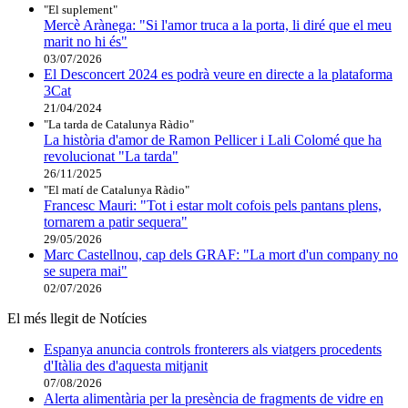
"El suplement"
Mercè Arànega: "Si l'amor truca a la porta, li diré que el meu
marit no hi és"
03/07/2026
El Desconcert 2024 es podrà veure en directe a la plataforma
3Cat
21/04/2024
"La tarda de Catalunya Ràdio"
La història d'amor de Ramon Pellicer i Lali Colomé que ha
revolucionat "La tarda"
26/11/2025
"El matí de Catalunya Ràdio"
Francesc Mauri: "Tot i estar molt cofois pels pantans plens,
tornarem a patir sequera"
29/05/2026
Marc Castellnou, cap dels GRAF: "La mort d'un company no
se supera mai"
02/07/2026
El més llegit de Notícies
Espanya anuncia controls fronterers als viatgers procedents
d'Itàlia des d'aquesta mitjanit
07/08/2026
Alerta alimentària per la presència de fragments de vidre en