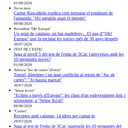
01/08/2026
Tot es mou
Carme Ruscalleda explica com preparar el tomàquet de
l'amanida: "Ho agrairàs quan el mengis"
09/08/2026
Recordem "Oh! Europa"
Un grup de catalans, un bar madrileny... El gag d'"Oh!
Europa" que fa esclatar les xarxes més de 30 anys després
30/07/2026
TEST DE L'ESTIU
Juga al nivell 5 del test de l'estiu de 3Cat: t'atreveixes amb les
10 preguntes noves?
01/08/2026
Arrenca "Joc de cartes" d'estiu!
Tensió, llàgrimes i un àpat conflictiu al retorn de "Joc de
cartes": "Jo hauria marxat"
30/07/2026
"Sense ficció"
"Eclipsi a través d'Europa": les claus d'un esdeveniment únic i
sorprenent, a "Sense ficció"
06/08/2026
"Cuines"
Receptes amb calamar: 14 idees per cuinar-lo
29/07/2026
Juga al test de l'estiu de 3Cat: superaràs les 10 preguntes del