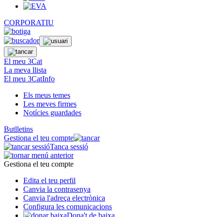
CORPORATIU
El meu 3Cat
La meva llista
El meu 3CatInfo
Els meus temes
Les meves firmes
Notícies guardades
Butlletins
Gestiona el teu compte
Tanca sessió
Gestiona el teu compte
Edita el teu perfil
Canvia la contrasenya
Canvia l'adreça electrònica
Configura les comunicacions
Dona't de baixa