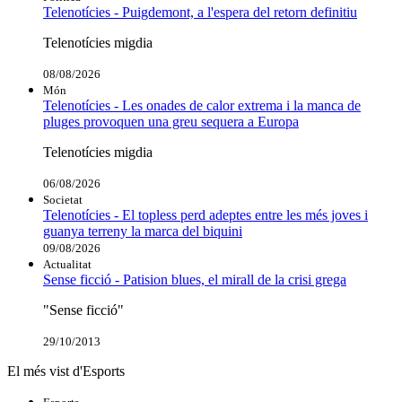
Telenotícies - Puigdemont, a l'espera del retorn definitiu
Telenotícies migdia
08/08/2026
Món
Telenotícies - Les onades de calor extrema i la manca de
pluges provoquen una greu sequera a Europa
Telenotícies migdia
06/08/2026
Societat
Telenotícies - El topless perd adeptes entre les més joves i
guanya terreny la marca del biquini
09/08/2026
Actualitat
Sense ficció - Patision blues, el mirall de la crisi grega
"Sense ficció"
29/10/2013
El més vist d'Esports