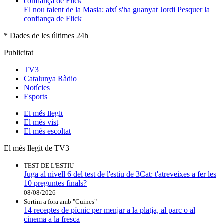
El nou talent de la Masia: així s'ha guanyat Jordi Pesquer la
confiança de Flick
* Dades de les últimes 24h
Publicitat
TV3
Catalunya Ràdio
Notícies
Esports
El
més llegit
El
més vist
El
més escoltat
El més llegit de TV3
TEST DE L'ESTIU
Juga al nivell 6 del test de l'estiu de 3Cat: t'atreveixes a fer les
10 preguntes finals?
08/08/2026
Sortim a fora amb "Cuines"
14 receptes de pícnic per menjar a la platja, al parc o al
cinema a la fresca