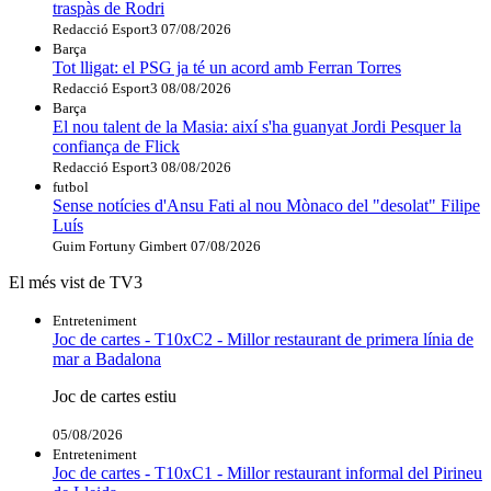
traspàs de Rodri
Redacció Esport3
07/08/2026
Barça
Tot lligat: el PSG ja té un acord amb Ferran Torres
Redacció Esport3
08/08/2026
Barça
El nou talent de la Masia: així s'ha guanyat Jordi Pesquer la
confiança de Flick
Redacció Esport3
08/08/2026
futbol
Sense notícies d'Ansu Fati al nou Mònaco del "desolat" Filipe
Luís
Guim Fortuny Gimbert
07/08/2026
El més vist de TV3
Entreteniment
Joc de cartes - T10xC2 - Millor restaurant de primera línia de
mar a Badalona
Joc de cartes estiu
05/08/2026
Entreteniment
Joc de cartes - T10xC1 - Millor restaurant informal del Pirineu