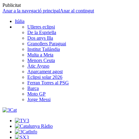
Publicitat
Anar a la navegació principal
Anar al contingut
Itàlia
Ulleres eclipsi
De la Espriella
Dos anys Illa
Granollers Paraguai
Institut Tailàndia
Multa a Meta
Menors Ceuta
Àtic Ayuso
Aparcament agost
Eclipsi solar 2026
Ferran Torres al PSG
Barça
Moto GP
Jorge Messi