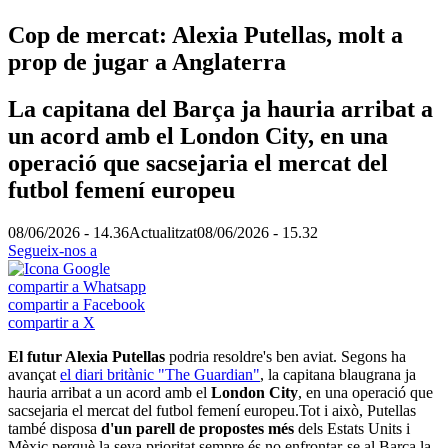
Cop de mercat: Alexia Putellas, molt a
prop de jugar a Anglaterra
La capitana del Barça ja hauria arribat a
un acord amb el London City, en una
operació que sacsejaria el mercat del
futbol femení europeu
08/06/2026 - 14.36
Actualitzat
08/06/2026 - 15.32
Segueix-nos a
compartir a Whatsapp
compartir a Facebook
compartir a X
El futur Alexia Putellas
podria resoldre's ben aviat. Segons ha
avançat
el diari britànic "The Guardian"
, la capitana blaugrana ja
hauria arribat a un acord amb el
London City
, en una operació que
sacsejaria el mercat del futbol femení europeu.Tot i això, Putellas
també disposa
d'un parell de propostes més
dels Estats Units i
Mèxic perquè la seva prioritat sempre és no enfrontar-se al Barça la