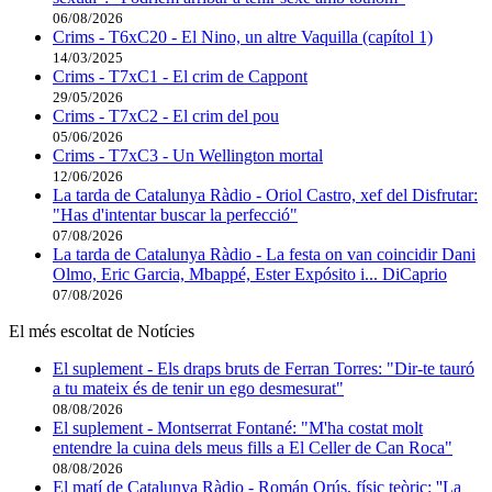
06/08/2026
Crims - T6xC20 - El Nino, un altre Vaquilla (capítol 1)
14/03/2025
Crims - T7xC1 - El crim de Cappont
29/05/2026
Crims - T7xC2 - El crim del pou
05/06/2026
Crims - T7xC3 - Un Wellington mortal
12/06/2026
La tarda de Catalunya Ràdio - Oriol Castro, xef del Disfrutar:
"Has d'intentar buscar la perfecció"
07/08/2026
La tarda de Catalunya Ràdio - La festa on van coincidir Dani
Olmo, Eric Garcia, Mbappé, Ester Expósito i... DiCaprio
07/08/2026
El més escoltat de Notícies
El suplement - Els draps bruts de Ferran Torres: "Dir-te tauró
a tu mateix és de tenir un ego desmesurat"
08/08/2026
El suplement - Montserrat Fontané: "M'ha costat molt
entendre la cuina dels meus fills a El Celler de Can Roca"
08/08/2026
El matí de Catalunya Ràdio - Román Orús, físic teòric: ''La