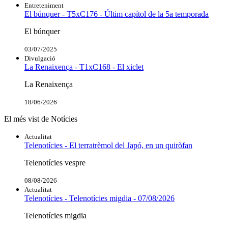
Entreteniment
El búnquer - T5xC176 - Últim capítol de la 5a temporada
El búnquer
03/07/2025
Divulgació
La Renaixença - T1xC168 - El xiclet
La Renaixença
18/06/2026
El més vist de Notícies
Actualitat
Telenotícies - El terratrèmol del Japó, en un quiròfan
Telenotícies vespre
08/08/2026
Actualitat
Telenotícies - Telenotícies migdia - 07/08/2026
Telenotícies migdia