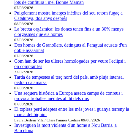
lots de confitura i mel Bonne Maman
07/08/2026
Puigdemont mostra imatges inèdites del seu retorn fugaç a
Catalunya, dos anys després
08/08/2026
La bretxa orgàsmica: les dones tenen fins a un 30% menys
d'orgasmes que els homes
02/08/2026
Dos homes de Granollers, detinguts al Paraguai acusats d'un
doble assassinat
07/08/2026
Com han de ser les ulleres homologades per veure l'eclipsi i
on comprar-les
22/07/2026
Tarda de tempestes al terç nord del país, amb pluja intensa,
pedra i calamarsa
07/08/2026
Una sequera històrica a Europa asseca camps de conreus i
provoca troballes inèdites al llit dels rius
07/08/2026
El topless perd adeptes entre les més joves i guanya terreny la
marca del biquini
Laura Bertran Vila / Clara Pàmies Codina
09/08/2026
Investiguen la mort violenta d'un home a Nou Barris, a
Barcelona