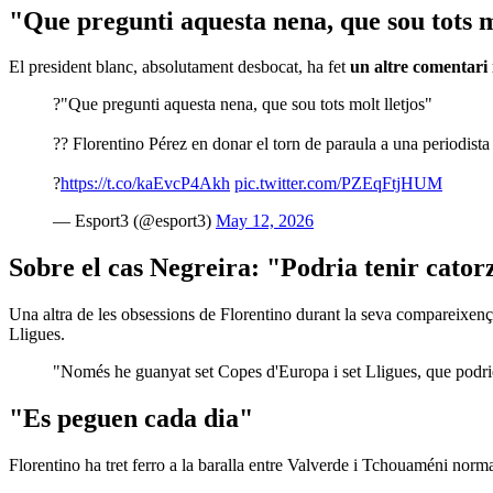
"Que pregunti aquesta nena, que sou tots m
El president blanc, absolutament desbocat, ha fet
un altre comentari
?"Que pregunti aquesta nena, que sou tots molt lletjos"
?? Florentino Pérez en donar el torn de paraula a una periodista
?
https://t.co/kaEvcP4Akh
pic.twitter.com/PZEqFtjHUM
— Esport3 (@esport3)
May 12, 2026
Sobre el cas Negreira: "Podria tenir cator
Una altra de les obsessions de Florentino durant la seva compareixença 
Lligues.
"Només he guanyat set Copes d'Europa i set Lligues, que podrie
"Es peguen cada dia"
Florentino ha tret ferro a la baralla entre Valverde i Tchouaméni normal