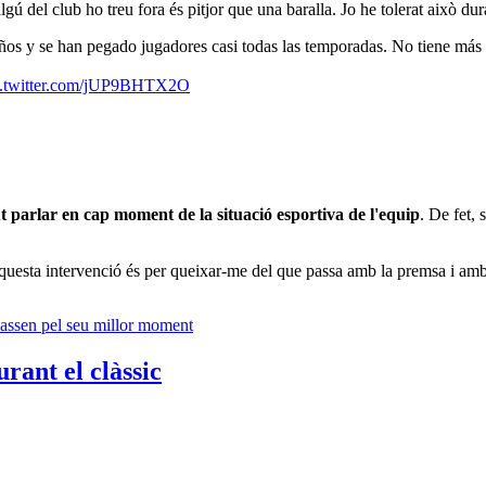
gú del club ho treu fora és pitjor que una baralla. Jo he tolerat això du
ños y se han pegado jugadores casi todas las temporadas. No tiene más 
c.twitter.com/jUP9BHTX2O
t parlar en cap moment de la situació esportiva de l'equip
. De fet,
questa intervenció és per queixar-me del que passa amb la premsa i am