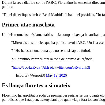
Durant la seva diatriba contra l'ABC, Florentino ha esmentat directam
pública.
"Tot el dia et fiques amb el Reial Madrid", li ha dit el president. "Jo f
Primer atac masclista
Un dels moments més lamentables de la compareixença ha arribat quan 
"Mireu els dos articles que ha publicat avui l'ABC. Un l'ha escri
? "Ho ha escrit una dona que no sé ni si sap de futbol."
??Florentino Pérez durant la roda de premsa d'urgència
?
https://t.co/kaEvcP4Akh
pic.twitter.com/pRynjuhh3l
— Esport3 (@esport3)
May 12, 2026
Es llança floretes a si mateix
Florentino ha aprofitat la roda de premsa per regalar-se uns quants elogi
periodistes que l'ataquen, assenyalant que quan viatja fora tot són elog