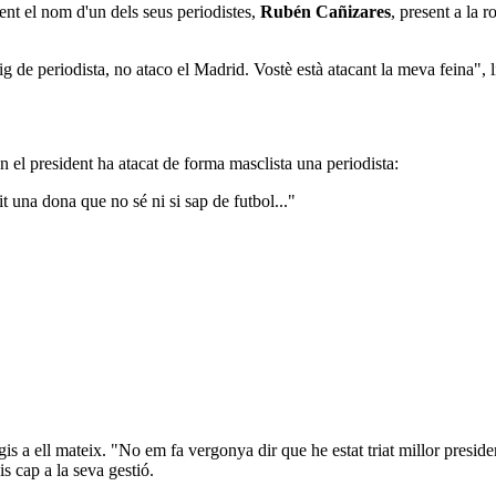
ent el nom d'un dels seus periodistes,
Rubén Cañizares
, present a la 
aig de periodista, no ataco el Madrid. Vostè està atacant la meva feina", 
el president ha atacat de forma masclista una periodista:
t una dona que no sé ni si sap de futbol..."
s a ell mateix. "No em fa vergonya dir que he estat triat millor president
is cap a la seva gestió.