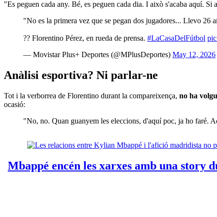
"Es peguen cada any. Bé, es peguen cada dia. I això s'acaba aquí. Si al
"No es la primera vez que se pegan dos jugadores... Llevo 26 a
?? Florentino Pérez, en rueda de prensa.
#LaCasaDelFútbol
pi
— Movistar Plus+ Deportes (@MPlusDeportes)
May 12, 2026
Anàlisi esportiva? Ni parlar-ne
Tot i la verborrea de Florentino durant la compareixença,
no ha volgu
ocasió:
"No, no. Quan guanyem les eleccions, d'aquí poc, ja ho faré. A