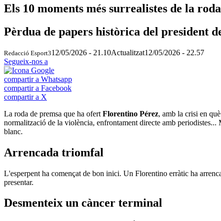
Els 10 moments més surrealistes de la rod
Pèrdua de papers històrica del president d
12/05/2026 - 21.10
Actualitzat
12/05/2026 - 22.57
Redacció Esport3
Segueix-nos a
compartir a Whatsapp
compartir a Facebook
compartir a X
La roda de premsa que ha ofert
Florentino Pérez
, amb la crisi en qu
normalització de la violència, enfrontament directe amb periodistes...
blanc.
Arrencada triomfal
L'esperpent ha començat de bon inici. Un Florentino erràtic ha arrenca
presentar.
Desmenteix un càncer terminal