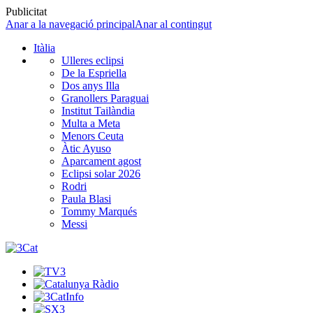
Publicitat
Anar a la navegació principal
Anar al contingut
Itàlia
Ulleres eclipsi
De la Espriella
Dos anys Illa
Granollers Paraguai
Institut Tailàndia
Multa a Meta
Menors Ceuta
Àtic Ayuso
Aparcament agost
Eclipsi solar 2026
Rodri
Paula Blasi
Tommy Marqués
Messi