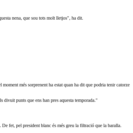
esta nena, que sou tots molt lletjos", ha dit.
 el moment més sorprenent ha estat quan ha dit que podria tenir catorze
ls divuit punts que ens han pres aquesta temporada."
De fet, pel president blanc és més greu la filtració que la baralla.