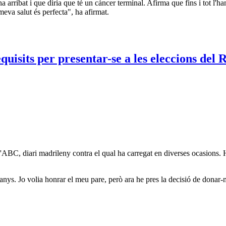
 arribat i que diria que té un càncer terminal. Afirma que fins i tot l'ha
meva salut és perfecta", ha afirmat.
ABC, diari madrileny contra el qual ha carregat en diverses ocasions. H
anys. Jo volia honrar el meu pare, però ara he pres la decisió de donar