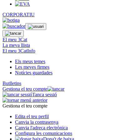
CORPORATIU
El meu 3Cat
La meva llista
El meu 3CatInfo
Els meus temes
Les meves firmes
Notícies guardades
Butlletins
Gestiona el teu compte
Tanca sessió
Gestiona el teu compte
Edita el teu perfil
Canvia la contrasenya
Canvia l'adreça electrònica
Configura les comunicacions
Dona't de baixa