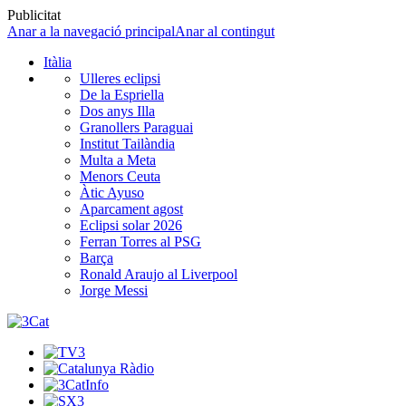
Publicitat
Anar a la navegació principal
Anar al contingut
Itàlia
Ulleres eclipsi
De la Espriella
Dos anys Illa
Granollers Paraguai
Institut Tailàndia
Multa a Meta
Menors Ceuta
Àtic Ayuso
Aparcament agost
Eclipsi solar 2026
Ferran Torres al PSG
Barça
Ronald Araujo al Liverpool
Jorge Messi