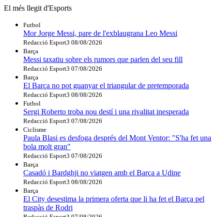
El més llegit d'Esports
Futbol
Mor Jorge Messi, pare de l'exblaugrana Leo Messi
Redacció Esport3
08/08/2026
Barça
Messi taxatiu sobre els rumors que parlen del seu fill
Redacció Esport3
07/08/2026
Barça
El Barça no pot guanyar el triangular de pretemporada
Redacció Esport3
08/08/2026
Futbol
Sergi Roberto troba nou destí i una rivalitat inesperada
Redacció Esport3
07/08/2026
Ciclisme
Paula Blasi es desfoga després del Mont Ventor: "S'ha fet una
bola molt gran"
Redacció Esport3
07/08/2026
Barça
Casadó i Bardghji no viatgen amb el Barça a Udine
Redacció Esport3
08/08/2026
Barça
El City desestima la primera oferta que li ha fet el Barça pel
traspàs de Rodri
Redacció Esport3
07/08/2026