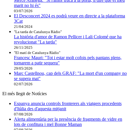
Mercè Arànega: "Si l'amor truca a la porta, li diré que el meu
marit no hi és"
03/07/2026
El Desconcert 2024 es podrà veure en directe a la plataforma
3Cat
21/04/2024
"La tarda de Catalunya Ràdio"
La història d'amor de Ramon Pellicer i Lali Colomé que ha
revolucionat "La tarda"
26/11/2025
"El matí de Catalunya Ràdio"
Francesc Mauri: "Tot i estar molt cofois pels pantans plens,
tornarem a patir sequera"
29/05/2026
Marc Castellnou, cap dels GRAF: "La mort d'un company no
se supera mai"
02/07/2026
El més llegit de Notícies
Espanya anuncia controls fronterers als viatgers procedents
d'Itàlia des d'aquesta mitjanit
07/08/2026
Alerta alimentària per la presència de fragments de vidre en
lots de confitura i mel Bonne Maman
07/08/2026