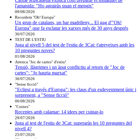
Carme Ruscalleda explica com preparar el tomàquet de
l'amanida: "Ho agrairàs quan el mengis"
09/08/2026
Recordem "Oh! Europa"
Un grup de catalans, un bar madrileny... El gag d'"Oh!
Europa" que fa esclatar les xarxes més de 30 anys després
30/07/2026
TEST DE L'ESTIU
Juga al nivell 5 del test de l'estiu de 3Cat: t'atreveixes amb les
10 preguntes noves?
01/08/2026
Arrenca "Joc de cartes" d'estiu!
Tensió, llàgrimes i un àpat conflictiu al retorn de "Joc de
cartes": "Jo hauria marxat"
30/07/2026
"Sense ficció"
"Eclipsi a través d'Europa": les claus d'un esdeveniment únic i
sorprenent, a "Sense ficció"
06/08/2026
"Cuines"
Receptes amb calamar: 14 idees per cuinar-lo
29/07/2026
Juga al test de l'estiu de 3Cat: superaràs les 10 preguntes del
nivell 4?
25/07/2026