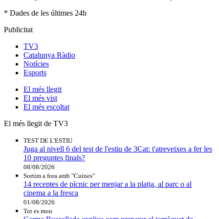
* Dades de les últimes 24h
Publicitat
TV3
Catalunya Ràdio
Notícies
Esports
El
més llegit
El
més vist
El
més escoltat
El més llegit de TV3
TEST DE L'ESTIU
Juga al nivell 6 del test de l'estiu de 3Cat: t'atreveixes a fer les
10 preguntes finals?
08/08/2026
Sortim a fora amb "Cuines"
14 receptes de pícnic per menjar a la platja, al parc o al
cinema a la fresca
01/08/2026
Tot es mou