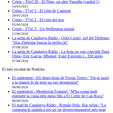
Crims - T6xC20 - El Nino, un altre Vaquilla (capítol 1)
14/03/2025
Crims - T7xC1 - El crim de Cappont
29/05/2026
Crims - T7xC2 - El crim del pou
05/06/2026
Crims - T7xC3 - Un Wellington mortal
12/06/2026
La tarda de Catalunya Ràdio - Oriol Castro, xef del Disfrutar:
"Has d'intentar buscar la perfecció"
07/08/2026
La tarda de Catalunya Ràdio - La festa on van coincidir Dani
Olmo, Eric Garcia, Mbappé, Ester Expósito i... DiCaprio
07/08/2026
El més escoltat de Notícies
El suplement - Els draps bruts de Ferran Torres: "Dir-te tauró
a tu mateix és de tenir un ego desmesurat"
08/08/2026
El suplement - Montserrat Fontané: "M'ha costat molt
entendre la cuina dels meus fills a El Celler de Can Roca"
08/08/2026
El matí de Catalunya Ràdio - Román Orús, físic teòric: ''La
computació quàntica pot ser un desenvolupament més gran