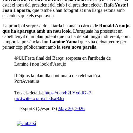
estat el torn del president del club i el president electe,
Rafa Yuste i
Joan Laporta
, que també s'han fotografiat una llarga estona amb
els culers que els esperaven.
La principal sorpresa de la tarda ha anat a càrrec de
Ronald Araujo,
que ha aparegut amb un nou look
. L'uruguaià ha presentat un
cabell tenyit d'un blau potent que no ha deixat ningú indiferent, com
tampoc la presència d'un
Lamine Yamal
que s'ha deixat veure per
primer cop públicament amb
la seva nova parella
.
拾Festa final del Barça: sorpresa en l'arribada de
Lamine i nou look d'Araujo
Dijous la plantilla continuarà de celebració a
PortAventura
Tots els detalls
https://t.co/b2LYxddGk7
pic.twitter.com/xTkfsaBJri
— Esport3 (@esport3)
May 20, 2026