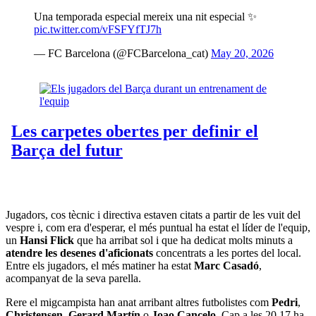
Una temporada especial mereix una nit especial ✨
pic.twitter.com/vFSFYfTJ7h
— FC Barcelona (@FCBarcelona_cat)
May 20, 2026
Jugadors, cos tècnic i directiva estaven citats a partir de les vuit del
vespre i, com era d'esperar, el més puntual ha estat el líder de l'equip,
un
Hansi
Flick
que ha arribat sol i que ha dedicat molts minuts a
atendre les desenes d'aficionats
concentrats a les portes del local.
Entre els jugadors, el més matiner ha estat
Marc Casadó
,
acompanyat de la seva parella.
Rere el migcampista han anat arribant altres futbolistes com
Pedri
,
Christensen
,
Gerard Martín
o
Joao Cancelo
. Cap a les 20.17 ha