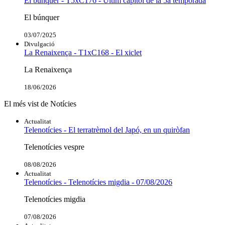
El búnquer - T5xC176 - Últim capítol de la 5a temporada
El búnquer
03/07/2025
Divulgació
La Renaixença - T1xC168 - El xiclet
La Renaixença
18/06/2026
El més vist de Notícies
Actualitat
Telenotícies - El terratrèmol del Japó, en un quiròfan
Telenotícies vespre
08/08/2026
Actualitat
Telenotícies - Telenotícies migdia - 07/08/2026
Telenotícies migdia
07/08/2026