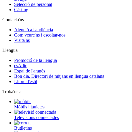
Selecció de personal
Càsting
Contacta'ns
Atenció a l'audiència
Com veure'ns i escoltar-nos
Visita'ns
Llengua
Promoció de la llengua
ésAdir
Espai de l'aranès
Bon dia. Directori de mitjans en llengua catalana
Llibre d'estil
Troba'ns a
Mòbils i tauletes
Televisions connectades
Butlletins