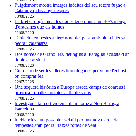
Puigdemont mostra imatges inèdites del seu retorn fugaç a
Catalunya, dos anys després
08/08/2026
La bretxa orgàsmica: les dones tenen fins a un 30% menys
d'orgasmes que els homes
02/08/2026
Tarda de tempestes al terç nord del país, amb pluja intensa,
pedra i calamarsa
07/08/2026
Dos homes de Granollers, detinguts al Paraguai acusats d'un
doble assassinat
07/08/2026
Com han de ser les ulleres homologades per veure l'eclipsi i
on comprar-les
22/07/2026
Una sequera històrica a Europa asseca camps de conreus i
provoca troballes inèdites al llit dels rius
07/08/2026
Investiguen la mort violenta d'un home a Nou Barris, a
Barcelona
06/08/2026
Incidències i un possible esclafit per una nova tarda de
tempestes amb pedra i ratxes fortes de vent
08/08/2026