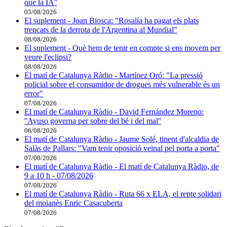
que la IA''
05/08/2026
El suplement - Joan Biosca: "Rosalía ha pagat els plats
trencats de la derrota de l'Argentina al Mundial"
08/08/2026
El suplement - Què hem de tenir en compte si ens movem per
veure l'eclipsi?
08/08/2026
El matí de Catalunya Ràdio - Martínez Oró: "La pressió
policial sobre el consumidor de drogues més vulnerable és un
error"
07/08/2026
El matí de Catalunya Ràdio - David Fernández Moreno:
''Ayuso governa per sobre del bé i del mal''
06/08/2026
El matí de Catalunya Ràdio - Jaume Solé, tinent d'alcaldia de
Salàs de Pallars: "Vam tenir oposició veïnal pel porta a porta"
07/08/2026
El matí de Catalunya Ràdio - El matí de Catalunya Ràdio, de
9 a 10 h - 07/08/2026
07/08/2026
El matí de Catalunya Ràdio - Ruta 66 x ELA, el repte solidari
del moianès Enric Casacuberta
07/08/2026