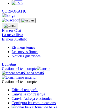
CORPORATIU
El meu 3Cat
La meva llista
El meu 3CatInfo
Els meus temes
Les meves firmes
Notícies guardades
Butlletins
Gestiona el teu compte
Tanca sessió
Gestiona el teu compte
Edita el teu perfil
Canvia la contrasenya
Canvia l'adreça electrònica
Configura les comunicacions
Dona't de baixa