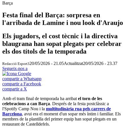
Barça
Festa final del Barça: sorpresa en
l'arribada de Lamine i nou look d'Araujo
Els jugadors, el cost tècnic i la directiva
blaugrana han sopat plegats per celebrar
els dos títols de la temporada
20/05/2026 - 21.05
Actualitzat
20/05/2026 - 23.37
Redacció Esport3
Segueix-nos a
compartir a Whatsapp
compartir a Facebook
compartir a X
Amb el tram final de temporada ha arribat
el torn de les
celebracions a can Barça
. Després de la festa postclàssic a
l'Spotify Camp Nou i la
multitudinària rua pels carrers de
Barcelona
, avui era el moment d'un sopar més íntim i familiar. Els
membres de la plantilla del primer equip han sopat plegats en un
restaurant de Castelldefels.