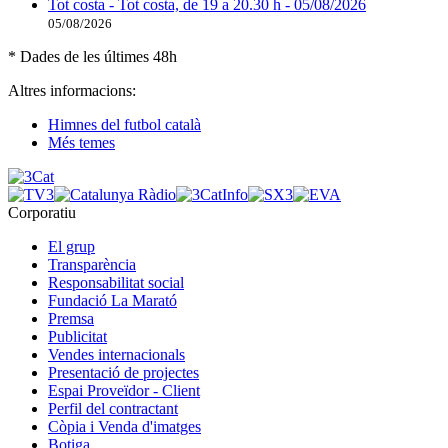
Tot costa - Tot costa, de 19 a 20.30 h - 05/08/2026
05/08/2026
* Dades de les últimes 48h
Altres informacions:
Himnes del futbol català
Més temes
Corporatiu
El grup
Transparència
Responsabilitat social
Fundació La Marató
Premsa
Publicitat
Vendes internacionals
Presentació de projectes
Espai Proveïdor - Client
Perfil del contractant
Còpia i Venda d'imatges
Botiga