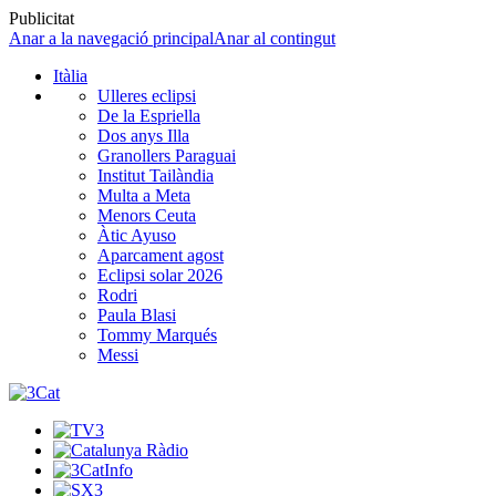
Publicitat
Anar a la navegació principal
Anar al contingut
Itàlia
Ulleres eclipsi
De la Espriella
Dos anys Illa
Granollers Paraguai
Institut Tailàndia
Multa a Meta
Menors Ceuta
Àtic Ayuso
Aparcament agost
Eclipsi solar 2026
Rodri
Paula Blasi
Tommy Marqués
Messi