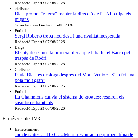
Redacció Esport3
08/08/2026
ciclisme
Blasi promet "guerra" mentre la direcció de l'UAE culpa els
mitjans
Guim Fortuny Gimbert
06/08/2026
Futbol
Sergi Roberto troba nou destí i una rivalitat inesperada
Redacció Esport3
07/08/2026
Barça
El City desestima la primera oferta que li ha fet el Barça pel
traspàs de Rodri
Redacció Esport3
07/08/2026
Ciclisme
Paula Blasi es desfoga després del Mont Ventor: "S'ha fet una
bola molt gran"
Redacció Esport3
07/08/2026
Futbol
La Champions canvia el sistema de grogues: respiren els
sospitosos habituals
Redacció Esport3
06/08/2026
El més vist de TV3
Entreteniment
Joc de cartes - T10xC2 - Millor restaurant de primera línia de