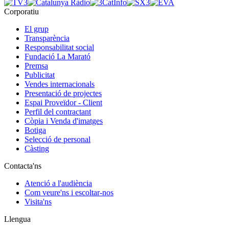
Corporatiu
El grup
Transparència
Responsabilitat social
Fundació La Marató
Premsa
Publicitat
Vendes internacionals
Presentació de projectes
Espai Proveïdor - Client
Perfil del contractant
Còpia i Venda d'imatges
Botiga
Selecció de personal
Càsting
Contacta'ns
Atenció a l'audiència
Com veure'ns i escoltar-nos
Visita'ns
Llengua