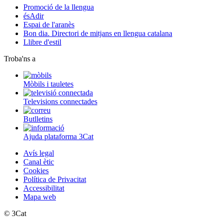
Promoció de la llengua
ésAdir
Espai de l'aranès
Bon dia. Directori de mitjans en llengua catalana
Llibre d'estil
Troba'ns a
Mòbils i tauletes
Televisions connectades
Butlletins
Ajuda plataforma 3Cat
Avís legal
Canal ètic
Cookies
Política de Privacitat
Accessibilitat
Mapa web
© 3Cat