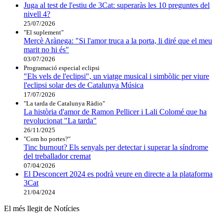
Juga al test de l'estiu de 3Cat: superaràs les 10 preguntes del
nivell 4?
25/07/2026
"El suplement"
Mercè Arànega: "Si l'amor truca a la porta, li diré que el meu
marit no hi és"
03/07/2026
Programació especial eclipsi
"Els vels de l'eclipsi", un viatge musical i simbòlic per viure
l'eclipsi solar des de Catalunya Música
17/07/2026
"La tarda de Catalunya Ràdio"
La història d'amor de Ramon Pellicer i Lali Colomé que ha
revolucionat "La tarda"
26/11/2025
"Com ho portes?"
Tinc burnout? Els senyals per detectar i superar la síndrome
del treballador cremat
07/04/2026
El Desconcert 2024 es podrà veure en directe a la plataforma
3Cat
21/04/2024
El més llegit de Notícies