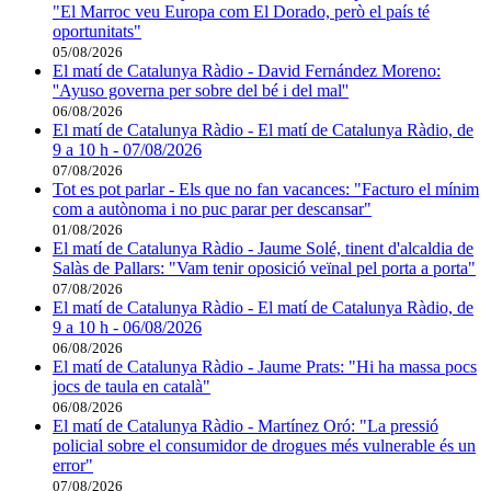
"El Marroc veu Europa com El Dorado, però el país té
oportunitats"
05/08/2026
El matí de Catalunya Ràdio - David Fernández Moreno:
''Ayuso governa per sobre del bé i del mal''
06/08/2026
El matí de Catalunya Ràdio - El matí de Catalunya Ràdio, de
9 a 10 h - 07/08/2026
07/08/2026
Tot es pot parlar - Els que no fan vacances: "Facturo el mínim
com a autònoma i no puc parar per descansar"
01/08/2026
El matí de Catalunya Ràdio - Jaume Solé, tinent d'alcaldia de
Salàs de Pallars: "Vam tenir oposició veïnal pel porta a porta"
07/08/2026
El matí de Catalunya Ràdio - El matí de Catalunya Ràdio, de
9 a 10 h - 06/08/2026
06/08/2026
El matí de Catalunya Ràdio - Jaume Prats: "Hi ha massa pocs
jocs de taula en català"
06/08/2026
El matí de Catalunya Ràdio - Martínez Oró: "La pressió
policial sobre el consumidor de drogues més vulnerable és un
error"
07/08/2026