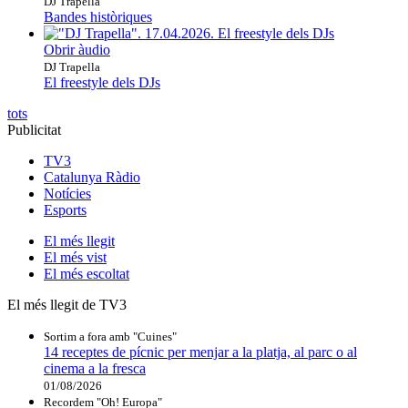
DJ Trapella
Bandes històriques
Obrir àudio
DJ Trapella
El freestyle dels DJs
tots
Publicitat
TV3
Catalunya Ràdio
Notícies
Esports
El
més llegit
El
més vist
El
més escoltat
El més llegit de TV3
Sortim a fora amb "Cuines"
14 receptes de pícnic per menjar a la platja, al parc o al
cinema a la fresca
01/08/2026
Recordem "Oh! Europa"