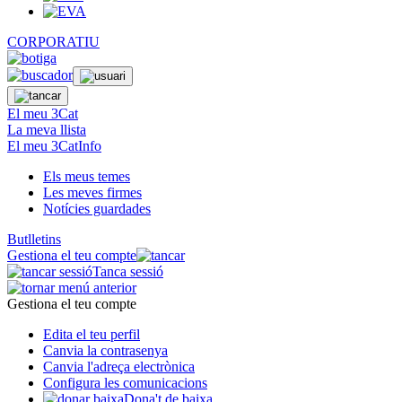
CORPORATIU
El meu 3Cat
La meva llista
El meu 3CatInfo
Els meus temes
Les meves firmes
Notícies guardades
Butlletins
Gestiona el teu compte
Tanca sessió
Gestiona el teu compte
Edita el teu perfil
Canvia la contrasenya
Canvia l'adreça electrònica
Configura les comunicacions
Dona't de baixa