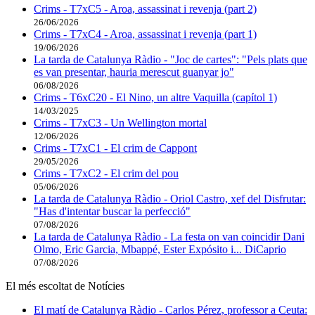
Crims - T7xC5 - Aroa, assassinat i revenja (part 2)
26/06/2026
Crims - T7xC4 - Aroa, assassinat i revenja (part 1)
19/06/2026
La tarda de Catalunya Ràdio - "Joc de cartes": "Pels plats que
es van presentar, hauria merescut guanyar jo"
06/08/2026
Crims - T6xC20 - El Nino, un altre Vaquilla (capítol 1)
14/03/2025
Crims - T7xC3 - Un Wellington mortal
12/06/2026
Crims - T7xC1 - El crim de Cappont
29/05/2026
Crims - T7xC2 - El crim del pou
05/06/2026
La tarda de Catalunya Ràdio - Oriol Castro, xef del Disfrutar:
"Has d'intentar buscar la perfecció"
07/08/2026
La tarda de Catalunya Ràdio - La festa on van coincidir Dani
Olmo, Eric Garcia, Mbappé, Ester Expósito i... DiCaprio
07/08/2026
El més escoltat de Notícies
El matí de Catalunya Ràdio - Carlos Pérez, professor a Ceuta: