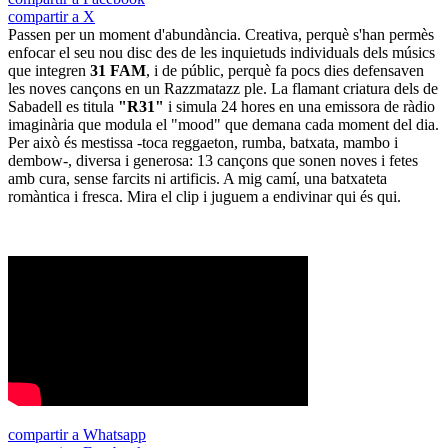
compartir a X
Passen per un moment d'abundància. Creativa, perquè s'han permès
enfocar el seu nou disc des de les inquietuds individuals dels músics
que integren
31 FAM
, i de públic, perquè fa pocs dies defensaven
les noves cançons en un Razzmatazz ple. La flamant criatura dels de
Sabadell es titula
"R31"
i simula 24 hores en una emissora de ràdio
imaginària que modula el "mood" que demana cada moment del dia.
Per això és mestissa -toca reggaeton, rumba, batxata, mambo i
dembow-, diversa i generosa: 13 cançons que sonen noves i fetes
amb cura, sense farcits ni artificis. A mig camí, una batxateta
romàntica i fresca. Mira el clip i juguem a endivinar qui és qui.
compartir a Whatsapp