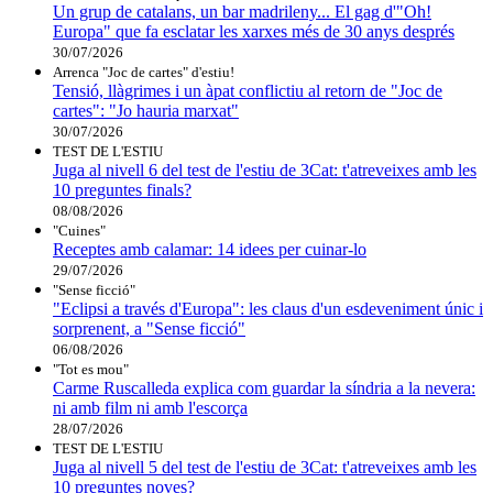
Un grup de catalans, un bar madrileny... El gag d'"Oh!
Europa" que fa esclatar les xarxes més de 30 anys després
30/07/2026
Arrenca "Joc de cartes" d'estiu!
Tensió, llàgrimes i un àpat conflictiu al retorn de "Joc de
cartes": "Jo hauria marxat"
30/07/2026
TEST DE L'ESTIU
Juga al nivell 6 del test de l'estiu de 3Cat: t'atreveixes amb les
10 preguntes finals?
08/08/2026
"Cuines"
Receptes amb calamar: 14 idees per cuinar-lo
29/07/2026
"Sense ficció"
"Eclipsi a través d'Europa": les claus d'un esdeveniment únic i
sorprenent, a "Sense ficció"
06/08/2026
"Tot es mou"
Carme Ruscalleda explica com guardar la síndria a la nevera:
ni amb film ni amb l'escorça
28/07/2026
TEST DE L'ESTIU
Juga al nivell 5 del test de l'estiu de 3Cat: t'atreveixes amb les
10 preguntes noves?