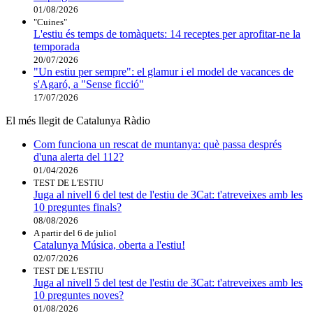
01/08/2026
"Cuines"
L'estiu és temps de tomàquets: 14 receptes per aprofitar-ne la
temporada
20/07/2026
"Un estiu per sempre": el glamur i el model de vacances de
s'Agaró, a "Sense ficció"
17/07/2026
El més llegit de Catalunya Ràdio
Com funciona un rescat de muntanya: què passa després
d'una alerta del 112?
01/04/2026
TEST DE L'ESTIU
Juga al nivell 6 del test de l'estiu de 3Cat: t'atreveixes amb les
10 preguntes finals?
08/08/2026
A partir del 6 de juliol
Catalunya Música, oberta a l'estiu!
02/07/2026
TEST DE L'ESTIU
Juga al nivell 5 del test de l'estiu de 3Cat: t'atreveixes amb les
10 preguntes noves?
01/08/2026