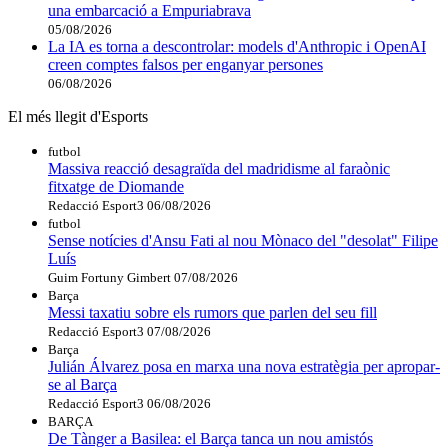
una embarcació a Empuriabrava
05/08/2026
La IA es torna a descontrolar: models d'Anthropic i OpenAI
creen comptes falsos per enganyar persones
06/08/2026
El més llegit d'Esports
futbol
Massiva reacció desagraïda del madridisme al faraònic
fitxatge de Diomande
Redacció Esport3
06/08/2026
futbol
Sense notícies d'Ansu Fati al nou Mònaco del "desolat" Filipe
Luís
Guim Fortuny Gimbert
07/08/2026
Barça
Messi taxatiu sobre els rumors que parlen del seu fill
Redacció Esport3
07/08/2026
Barça
Julián Álvarez posa en marxa una nova estratègia per apropar-
se al Barça
Redacció Esport3
06/08/2026
BARÇA
De Tànger a Basilea: el Barça tanca un nou amistós