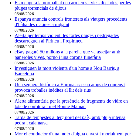
Es recupera la normalitat en carreteres i vies afectades per les
pluges torrencials de dijous
06/08/2026
Espanya anuncia controls fronterers als viatgers procedents
d'Itàlia des d'aquesta mitjanit
07/08/2026
Alerta per temps violent: les fortes pluges i pedregades
descarreguen al Pirineu i Prepirineu
06/08/2026
eBay pagarà 50 milions a la parella que va assetjar amb
paneroles vives, porno i una corona funerària
06/08/2026
Investiguen la mort violenta d'un home a Nou Barris, a
Barcelona
06/08/2026
Una sequera històrica a Europa asseca camps de conreus i
provoca troballes inèdites al llit dels rius
07/08/2026
Alerta alimentària per la presència de fragments de vidre en
lots de confitura i mel Bonne Maman
07/08/2026
Tarda de tempestes al terç nord del país, amb pluja intensa,
pedra i calamarsa
07/08/2026
Mor el conductor d'una moto d'aigua envestit mortalment per