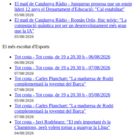
El matí de Catalunya Ràdio - Junqueras proposa que un equip
lideri 12 anys el Departament d'Educació: "Cal estabilitat"
05/08/2026
El matí de Catalunya Ràdio - Román Orús, físic teòric: ''La
computació quàntica pot ser un desenvolupament més gran
que la IA''
05/08/2026
El més escoltat d'Esports
Tot costa - Tot costa, de 19 a 20.30 h - 06/08/2026
06/08/2026
Tot costa - Tot costa, de 19 a 20.30 h - 07/08/2026
07/08/2026
Tot costa - Carles Planchart: "La maduresa de Rodri
complementarà la joventut del Barça"
07/08/2026
Tot costa - Tot costa, de 19 a 20.30 h - 05/08/2026
05/08/2026
Tot costa - Carles Planchart: "La maduresa de Rodri
complementarà la joventut del Barça"
07/08/2026
Tot costa - Javi Rodríguez: "El més important és la
Champions, però volem tornar a guanyar la Lliga"
04/08/2026