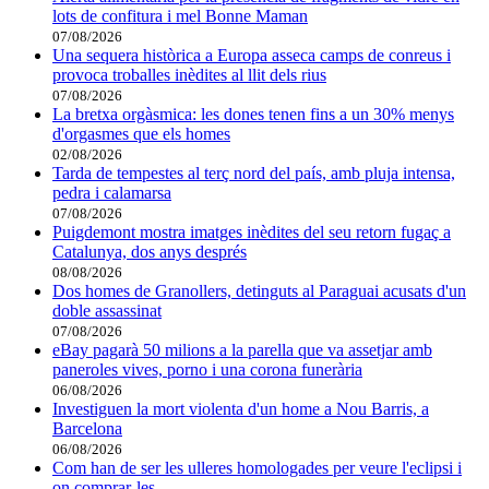
lots de confitura i mel Bonne Maman
07/08/2026
Una sequera històrica a Europa asseca camps de conreus i
provoca troballes inèdites al llit dels rius
07/08/2026
La bretxa orgàsmica: les dones tenen fins a un 30% menys
d'orgasmes que els homes
02/08/2026
Tarda de tempestes al terç nord del país, amb pluja intensa,
pedra i calamarsa
07/08/2026
Puigdemont mostra imatges inèdites del seu retorn fugaç a
Catalunya, dos anys després
08/08/2026
Dos homes de Granollers, detinguts al Paraguai acusats d'un
doble assassinat
07/08/2026
eBay pagarà 50 milions a la parella que va assetjar amb
paneroles vives, porno i una corona funerària
06/08/2026
Investiguen la mort violenta d'un home a Nou Barris, a
Barcelona
06/08/2026
Com han de ser les ulleres homologades per veure l'eclipsi i
on comprar-les