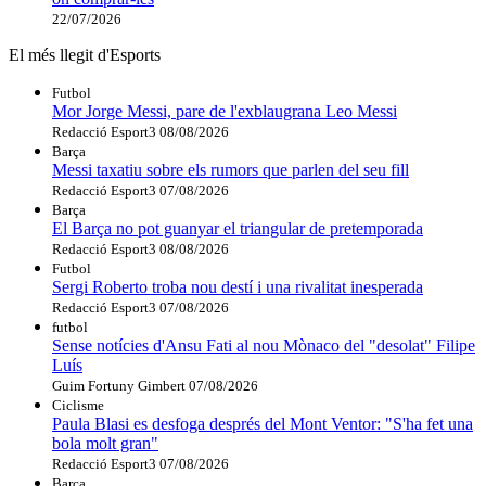
22/07/2026
El més llegit d'Esports
Futbol
Mor Jorge Messi, pare de l'exblaugrana Leo Messi
Redacció Esport3
08/08/2026
Barça
Messi taxatiu sobre els rumors que parlen del seu fill
Redacció Esport3
07/08/2026
Barça
El Barça no pot guanyar el triangular de pretemporada
Redacció Esport3
08/08/2026
Futbol
Sergi Roberto troba nou destí i una rivalitat inesperada
Redacció Esport3
07/08/2026
futbol
Sense notícies d'Ansu Fati al nou Mònaco del "desolat" Filipe
Luís
Guim Fortuny Gimbert
07/08/2026
Ciclisme
Paula Blasi es desfoga després del Mont Ventor: "S'ha fet una
bola molt gran"
Redacció Esport3
07/08/2026
Barça