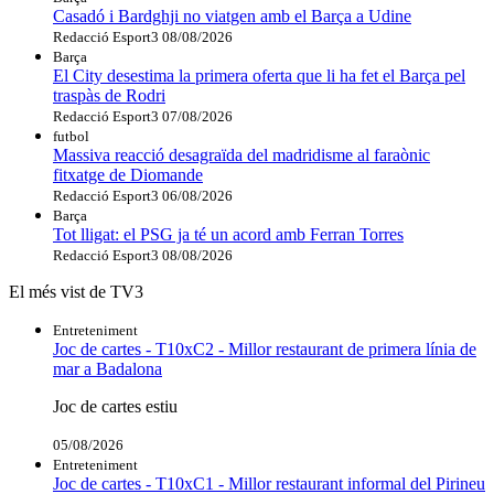
Casadó i Bardghji no viatgen amb el Barça a Udine
Redacció Esport3
08/08/2026
Barça
El City desestima la primera oferta que li ha fet el Barça pel
traspàs de Rodri
Redacció Esport3
07/08/2026
futbol
Massiva reacció desagraïda del madridisme al faraònic
fitxatge de Diomande
Redacció Esport3
06/08/2026
Barça
Tot lligat: el PSG ja té un acord amb Ferran Torres
Redacció Esport3
08/08/2026
El més vist de TV3
Entreteniment
Joc de cartes - T10xC2 - Millor restaurant de primera línia de
mar a Badalona
Joc de cartes estiu
05/08/2026
Entreteniment
Joc de cartes - T10xC1 - Millor restaurant informal del Pirineu