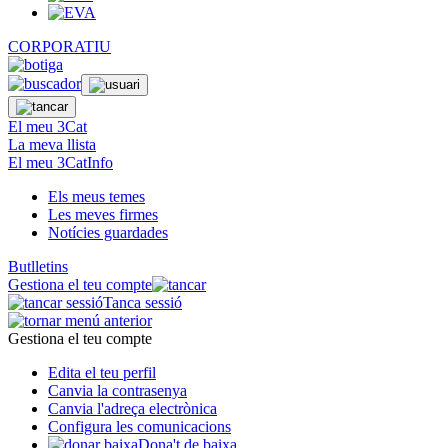
CORPORATIU
El meu 3Cat
La meva llista
El meu 3CatInfo
Els meus temes
Les meves firmes
Notícies guardades
Butlletins
Gestiona el teu compte
Tanca sessió
Gestiona el teu compte
Edita el teu perfil
Canvia la contrasenya
Canvia l'adreça electrònica
Configura les comunicacions
Dona't de baixa