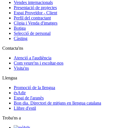
Vendes internacionals
Presentació de projectes
Espai Proveïdor - Client
Perfil del contractant
Còpia i Venda d'imatges
Botiga
Selecció de personal
Càsting
Contacta'ns
Atenció a l'audiència
Com veure'ns i escoltar-nos
Visita'ns
Llengua
Promoció de la llengua
ésAdir
Espai de l'aranès
Bon dia. Directori de mitjans en llengua catalana
Llibre d'estil
Troba'ns a