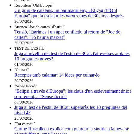
Recordem "Oh! Europa"
Un grup de catalans, un bar madrileny... El gag d'"Oh!
Europa" que fa esclatar les xarxes més de 30 anys després
30/07/2026
Arrenca "Joc de cartes" d'estiu!
Tensió, llàgrimes i un àpat conflictiu al retorn de "Joc de
cartes": "Jo hauria marxat"
30/07/2026
TEST DE L'ESTIU
Juga al nivell 5 del test de l'estiu de 3Cat: t'atreveixes amb les
10 preguntes noves?
01/08/2026
"Cuines"
Receptes amb calamar: 14 idees per cuinar-lo
29/07/2026
"Sense ficció"
"Eclipsi a través d'Europa": les claus d'un esdeveniment únic i
sorprenent, a "Sense ficció"
06/08/2026
Juga al test de l'estiu de 3Cat: superaràs les 10 preguntes del
nivell 4?
25/07/2026
"Tot es mou"
Carme Ruscalleda explica com guardar la síndria a la nevera: