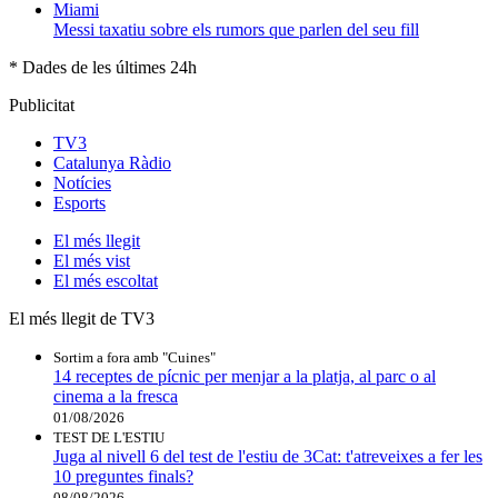
Messi taxatiu sobre els rumors que parlen del seu fill
* Dades de les últimes 24h
Publicitat
TV3
Catalunya Ràdio
Notícies
Esports
El
més llegit
El
més vist
El
més escoltat
El més llegit de TV3
Sortim a fora amb "Cuines"
14 receptes de pícnic per menjar a la platja, al parc o al
cinema a la fresca
01/08/2026
TEST DE L'ESTIU
Juga al nivell 6 del test de l'estiu de 3Cat: t'atreveixes a fer les
10 preguntes finals?
08/08/2026