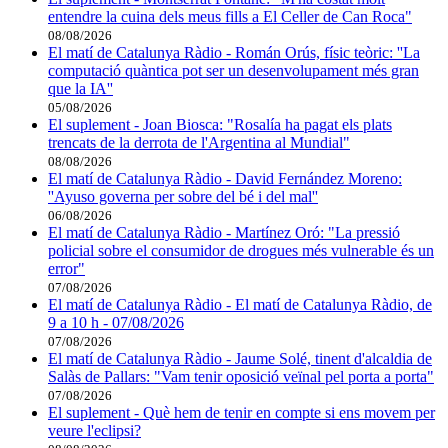
entendre la cuina dels meus fills a El Celler de Can Roca"
08/08/2026
El matí de Catalunya Ràdio - Román Orús, físic teòric: ''La
computació quàntica pot ser un desenvolupament més gran
que la IA''
05/08/2026
El suplement - Joan Biosca: "Rosalía ha pagat els plats
trencats de la derrota de l'Argentina al Mundial"
08/08/2026
El matí de Catalunya Ràdio - David Fernández Moreno:
''Ayuso governa per sobre del bé i del mal''
06/08/2026
El matí de Catalunya Ràdio - Martínez Oró: "La pressió
policial sobre el consumidor de drogues més vulnerable és un
error"
07/08/2026
El matí de Catalunya Ràdio - El matí de Catalunya Ràdio, de
9 a 10 h - 07/08/2026
07/08/2026
El matí de Catalunya Ràdio - Jaume Solé, tinent d'alcaldia de
Salàs de Pallars: "Vam tenir oposició veïnal pel porta a porta"
07/08/2026
El suplement - Què hem de tenir en compte si ens movem per
veure l'eclipsi?