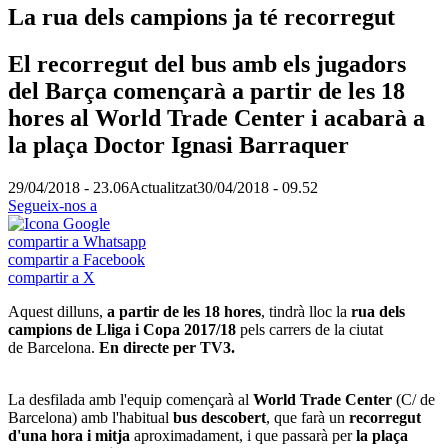
La rua dels campions ja té recorregut
El recorregut del bus amb els jugadors
del Barça començarà a partir de les 18
hores al World Trade Center i acabarà a
la plaça Doctor Ignasi Barraquer
29/04/2018 - 23.06
Actualitzat
30/04/2018 - 09.52
Segueix-nos a
compartir a Whatsapp
compartir a Facebook
compartir a X
Aquest dilluns,
a partir de les 18 hores
, tindrà lloc la
rua dels
campions de Lliga i Copa 2017/18
pels carrers de la ciutat
de Barcelona.
En directe per TV3.
La desfilada amb l'equip començarà al
World Trade Center
(C/ de
Barcelona) amb l'habitual
bus descobert
, que farà un
recorregut
d'una hora i mitja
aproximadament, i que passarà per
la plaça