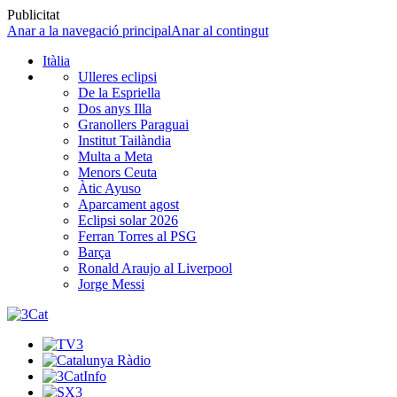
Publicitat
Anar a la navegació principal
Anar al contingut
Itàlia
Ulleres eclipsi
De la Espriella
Dos anys Illa
Granollers Paraguai
Institut Tailàndia
Multa a Meta
Menors Ceuta
Àtic Ayuso
Aparcament agost
Eclipsi solar 2026
Ferran Torres al PSG
Barça
Ronald Araujo al Liverpool
Jorge Messi