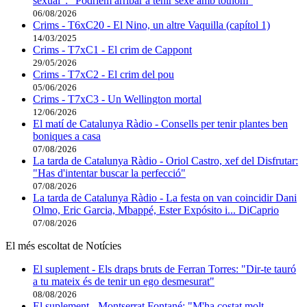
sexual": "Podríem arribar a tenir sexe amb tothom"
06/08/2026
Crims - T6xC20 - El Nino, un altre Vaquilla (capítol 1)
14/03/2025
Crims - T7xC1 - El crim de Cappont
29/05/2026
Crims - T7xC2 - El crim del pou
05/06/2026
Crims - T7xC3 - Un Wellington mortal
12/06/2026
El matí de Catalunya Ràdio - Consells per tenir plantes ben
boniques a casa
07/08/2026
La tarda de Catalunya Ràdio - Oriol Castro, xef del Disfrutar:
"Has d'intentar buscar la perfecció"
07/08/2026
La tarda de Catalunya Ràdio - La festa on van coincidir Dani
Olmo, Eric Garcia, Mbappé, Ester Expósito i... DiCaprio
07/08/2026
El més escoltat de Notícies
El suplement - Els draps bruts de Ferran Torres: "Dir-te tauró
a tu mateix és de tenir un ego desmesurat"
08/08/2026
El suplement - Montserrat Fontané: "M'ha costat molt