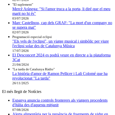
"El suplement"
Mercè Arànega: "Si l'amor truca a la porta, li diré que el meu
marit no hi és"
03/07/2026
Marc Castellnou, cap dels GRAF: "La mort d'un company no
se supera mai"
02/07/2026
Programació especial eclipsi
"Els vels de l'eclipsi", un viatge musical i simbòlic per viure
l'eclipsi solar des de Catalunya Música
17/07/2026
El Desconcert 2024 es podrà veure en directe a la plataforma
3Cat
21/04/2024
"La tarda de Catalunya Ràdio"
La història d'amor de Ramon Pellicer i Lali Colomé que ha
revolucionat "La tarda"
26/11/2025
El més llegit de Notícies
Espanya anuncia controls fronterers als viatgers procedents
d'Itàlia des d'aquesta mitjanit
07/08/2026
Alerta alimentària per la presència de fragments de vidre en