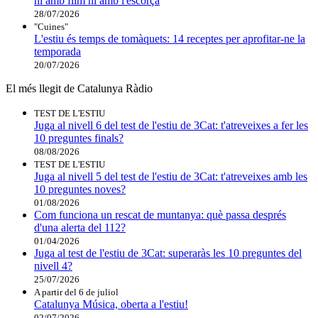
ni amb film ni amb l'escorça
28/07/2026
"Cuines"
L'estiu és temps de tomàquets: 14 receptes per aprofitar-ne la
temporada
20/07/2026
El més llegit de Catalunya Ràdio
TEST DE L'ESTIU
Juga al nivell 6 del test de l'estiu de 3Cat: t'atreveixes a fer les
10 preguntes finals?
08/08/2026
TEST DE L'ESTIU
Juga al nivell 5 del test de l'estiu de 3Cat: t'atreveixes amb les
10 preguntes noves?
01/08/2026
Com funciona un rescat de muntanya: què passa després
d'una alerta del 112?
01/04/2026
Juga al test de l'estiu de 3Cat: superaràs les 10 preguntes del
nivell 4?
25/07/2026
A partir del 6 de juliol
Catalunya Música, oberta a l'estiu!
02/07/2026