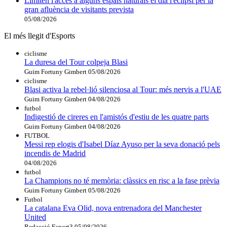
Limiten l'accés a alguns espais naturals el dia l'eclipsi per la
gran afluència de visitants prevista
05/08/2026
El més llegit d'Esports
ciclisme
La duresa del Tour colpeja Blasi
Guim Fortuny Gimbert
05/08/2026
ciclisme
Blasi activa la rebel·lió silenciosa al Tour: més nervis a l'UAE
Guim Fortuny Gimbert
04/08/2026
futbol
Indigestió de cireres en l'amistós d'estiu de les quatre parts
Guim Fortuny Gimbert
04/08/2026
FUTBOL
Messi rep elogis d'Isabel Díaz Ayuso per la seva donació pels
incendis de Madrid
04/08/2026
futbol
La Champions no té memòria: clàssics en risc a la fase prèvia
Guim Fortuny Gimbert
05/08/2026
Futbol
La catalana Eva Olid, nova entrenadora del Manchester
United
Redacció Esport3
05/08/2026