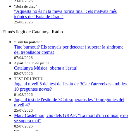
23/07/2026
"Bola de drac"
"Aquesta no és ni la meva forma final": els malvats més
icònics de "Bola de Drac "
25/06/2026
El més llegit de Catalunya Ràdio
"Com ho portes?"
Tinc burnout? Els senyals per detectar i superar la síndrome
del treballador cremat
07/04/2026
A partir del 6 de juliol
Catalunya Música, oberta a l'estiu!
02/07/2026
TEST DE L'ESTIU
Juga al nivell 5 del test de l'estiu de 3Cat: t'atreveixes amb les
10 preguntes noves?
01/08/2026
Juga al test de l'estiu de 3Cat: superaràs les 10 preguntes del
nivell 4?
25/07/2026
Marc Castellnou, cap dels GRAF: "La mort d'un company no
se supera mai"
02/07/2026