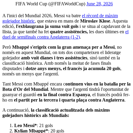
 FIFA World Cup (@FIFAWorldCup)
June 28, 2026
A l'inici del Mundial 2026, Messi va batre
el rècord de màxim
golejador històric
, que estava en mans de
Miroslav Klose
. Aquesta
edició,
l'exblaugrana ja suma vuit gols
i se situa al capdavant de la
llista, ja que també ha fet
quatre assistències,
les dues últimes en
el
duel de semifinals contra Anglaterra (1-2)
.
Però
Mbappé s'erigeix com la gran amenaça per a Messi
, no
només en aquest Mundial, on tots dos comparteixen el lideratge
golejador
amb vuit dianes i tres assistències
, sinó també en la
classificació històrica. Amb només la meitat de fases finals
disputades i
dotze anys menys, el francès ja acumula 20 gols
,
només un menys que l'argentí.
Tant Messi com Mbappé encara c
ontinuen vius en la batalla per la
Bota d'Or del Mundial
. Mentre que l'argentí tindrà l'oportunitat de
guanyar el guardó
en la final contra Espanya
, el francès podrà fer-
ho en
el partit per la tercera i quarta plaça contra Anglaterra
.
A continuació,
la classificació actualitzada dels màxims
golejadors històrics als Mundials:
Leo Messi*
: 21 gols
Kylian Mbappé*
: 20 gols