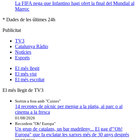
La FIFA nega que Infantino hagi ofert la final del Mundial al
Marroc
* Dades de les últimes 24h
Publicitat
TV3
Catalunya Ràdio
Notícies
Esports
El
més llegit
El
més vist
El
més escoltat
El més llegit de TV3
Sortim a fora amb "Cuines"
14 receptes de pícnic per menjar a la platja, al parc o al
cinema a la fresca
01/08/2026
Recordem "Oh! Europa"
Un grup de catalans, un bar madrileny... El gag d'"Oh!
Europa" que fa esclatar les xarxes més de 30 anys després