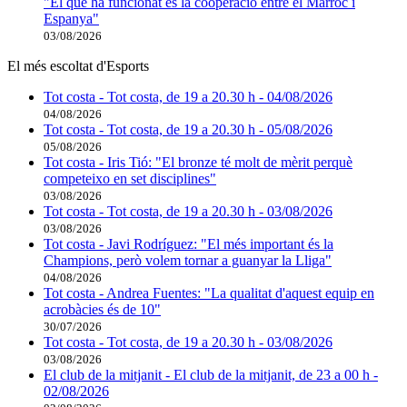
"El que ha funcionat és la cooperació entre el Marroc i
Espanya"
03/08/2026
El més escoltat d'Esports
Tot costa - Tot costa, de 19 a 20.30 h - 04/08/2026
04/08/2026
Tot costa - Tot costa, de 19 a 20.30 h - 05/08/2026
05/08/2026
Tot costa - Iris Tió: "El bronze té molt de mèrit perquè
competeixo en set disciplines"
03/08/2026
Tot costa - Tot costa, de 19 a 20.30 h - 03/08/2026
03/08/2026
Tot costa - Javi Rodríguez: "El més important és la
Champions, però volem tornar a guanyar la Lliga"
04/08/2026
Tot costa - Andrea Fuentes: "La qualitat d'aquest equip en
acrobàcies és de 10"
30/07/2026
Tot costa - Tot costa, de 19 a 20.30 h - 03/08/2026
03/08/2026
El club de la mitjanit - El club de la mitjanit, de 23 a 00 h -
02/08/2026