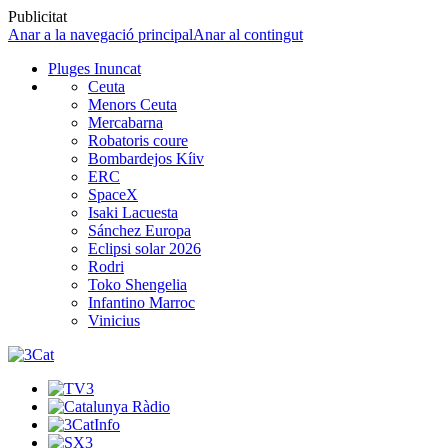
Publicitat
Anar a la navegació principal
Anar al contingut
Pluges Inuncat
Ceuta
Menors Ceuta
Mercabarna
Robatoris coure
Bombardejos Kíiv
ERC
SpaceX
Isaki Lacuesta
Sánchez Europa
Eclipsi solar 2026
Rodri
Toko Shengelia
Infantino Marroc
Vinicius