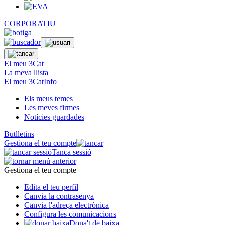
CORPORATIU
El meu 3Cat
La meva llista
El meu 3CatInfo
Els meus temes
Les meves firmes
Notícies guardades
Butlletins
Gestiona el teu compte
Tanca sessió
Gestiona el teu compte
Edita el teu perfil
Canvia la contrasenya
Canvia l'adreça electrònica
Configura les comunicacions
Dona't de baixa