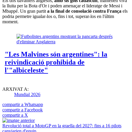
Els dos davanters anglesos,
amb sis gols cadascun
, mantenen viva
la lluita per la Bota d'Or i poden amenaçar el lideratge de Messi i
Mbappé. Un gran partit
a la final de consolació contra França
els
podria permetre igualar-los o, fins i tot, superar-los en l'últim
moment.
ARXIVAT A:
Mundial 2026
compartir a Whatsapp
compartir a Facebook
compartir a X
Revolució total a MotoGP en la graella del 2027: fins a 16 pilots
canviarien d'equip