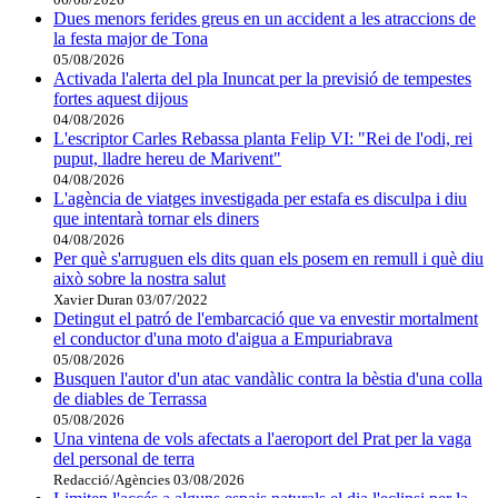
Dues menors ferides greus en un accident a les atraccions de
la festa major de Tona
05/08/2026
Activada l'alerta del pla Inuncat per la previsió de tempestes
fortes aquest dijous
04/08/2026
L'escriptor Carles Rebassa planta Felip VI: "Rei de l'odi, rei
puput, lladre hereu de Marivent"
04/08/2026
L'agència de viatges investigada per estafa es disculpa i diu
que intentarà tornar els diners
04/08/2026
Per què s'arruguen els dits quan els posem en remull i què diu
això sobre la nostra salut
Xavier Duran
03/07/2022
Detingut el patró de l'embarcació que va envestir mortalment
el conductor d'una moto d'aigua a Empuriabrava
05/08/2026
Busquen l'autor d'un atac vandàlic contra la bèstia d'una colla
de diables de Terrassa
05/08/2026
Una vintena de vols afectats a l'aeroport del Prat per la vaga
del personal de terra
Redacció/Agències
03/08/2026