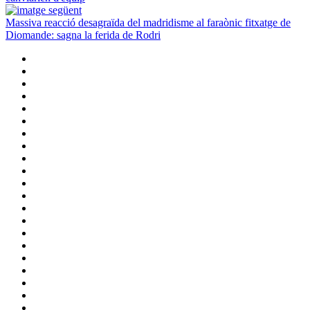
Massiva reacció desagraïda del madridisme al faraònic fitxatge de
Diomande: sagna la ferida de Rodri