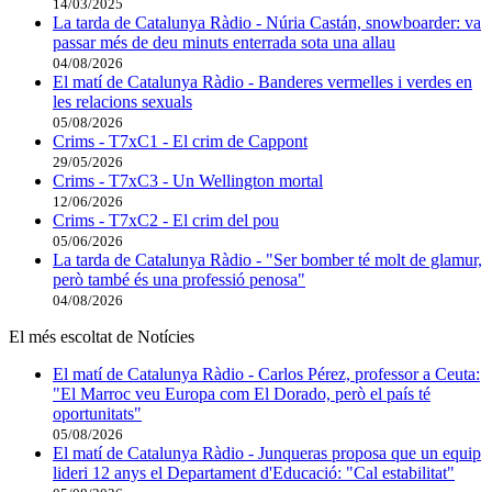
14/03/2025
La tarda de Catalunya Ràdio - Núria Castán, snowboarder: va
passar més de deu minuts enterrada sota una allau
04/08/2026
El matí de Catalunya Ràdio - Banderes vermelles i verdes en
les relacions sexuals
05/08/2026
Crims - T7xC1 - El crim de Cappont
29/05/2026
Crims - T7xC3 - Un Wellington mortal
12/06/2026
Crims - T7xC2 - El crim del pou
05/06/2026
La tarda de Catalunya Ràdio - "Ser bomber té molt de glamur,
però també és una professió penosa"
04/08/2026
El més escoltat de Notícies
El matí de Catalunya Ràdio - Carlos Pérez, professor a Ceuta:
"El Marroc veu Europa com El Dorado, però el país té
oportunitats"
05/08/2026
El matí de Catalunya Ràdio - Junqueras proposa que un equip
lideri 12 anys el Departament d'Educació: "Cal estabilitat"