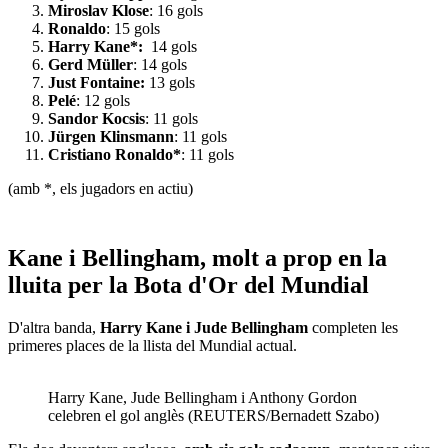
Miroslav Klose
: 16 gols
Ronaldo
: 15 gols
Harry Kane*:
14 gols
Gerd Müller
: 14 gols
Just Fontaine:
13 gols
Pelé
: 12 gols
Sandor Kocsis
: 11 gols
Jürgen Klinsmann
: 11 gols
Cristiano Ronaldo*
: 11 gols
(amb *, els jugadors en actiu)
Kane i Bellingham, molt a prop en la
lluita per la Bota d'Or del Mundial
D'altra banda,
Harry Kane i Jude Bellingham
completen les
primeres places de la llista del Mundial actual.
Harry Kane, Jude Bellingham i Anthony Gordon
celebren el gol anglès (REUTERS/Bernadett Szabo)