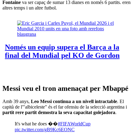
Fontaine
va ser capaç de sumar 13 dianes en només 6 partits. eren
altres temps i un altre futbol.
Messi veu el tron amenaçat per Mbappé
Amb 39 anys,
Leo Messi continua a un nivell intractable
. El
capità de l'"albiceleste" és el far ofensiu de la selecció argentina i
partit rere partit demostra la seva capacitat golejadora
.
It's what he does ��
#FIFAWorldCup
pic.twitter.com/gB9Kc6EONC