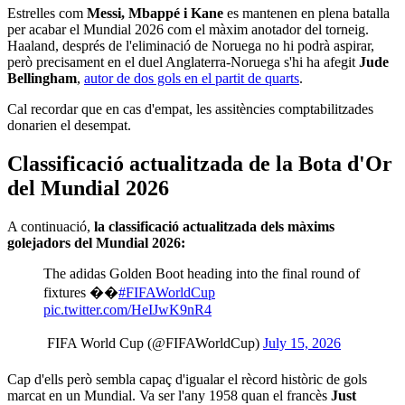
Estrelles com
Messi, Mbappé i Kane
es mantenen en plena batalla
per acabar el Mundial 2026 com el màxim anotador del torneig.
Haaland, després de l'eliminació de Noruega no hi podrà aspirar,
però precisament en el duel Anglaterra-Noruega s'hi ha afegit
Jude
Bellingham
,
autor de dos gols en el partit de quarts
.
Cal recordar que en cas d'empat, les assitències comptabilitzades
donarien el desempat.
Classificació actualitzada de la Bota d'Or
del Mundial 2026
A continuació,
la classificació actualitzada dels màxims
golejadors del Mundial 2026:
The adidas Golden Boot heading into the final round of
fixtures ��
#FIFAWorldCup
pic.twitter.com/HeIJwK9nR4
 FIFA World Cup (@FIFAWorldCup)
July 15, 2026
Cap d'ells però sembla capaç d'igualar el rècord històric de gols
marcat en un Mundial. Va ser l'any 1958 quan el francès
Just