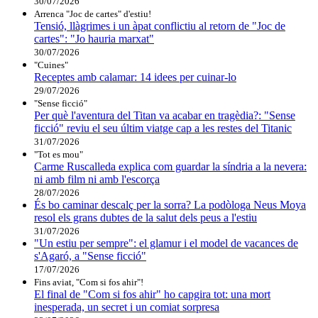
30/07/2026
Arrenca "Joc de cartes" d'estiu!
Tensió, llàgrimes i un àpat conflictiu al retorn de "Joc de
cartes": "Jo hauria marxat"
30/07/2026
"Cuines"
Receptes amb calamar: 14 idees per cuinar-lo
29/07/2026
"Sense ficció"
Per què l'aventura del Titan va acabar en tragèdia?: "Sense
ficció" reviu el seu últim viatge cap a les restes del Titanic
31/07/2026
"Tot es mou"
Carme Ruscalleda explica com guardar la síndria a la nevera:
ni amb film ni amb l'escorça
28/07/2026
És bo caminar descalç per la sorra? La podòloga Neus Moya
resol els grans dubtes de la salut dels peus a l'estiu
31/07/2026
"Un estiu per sempre": el glamur i el model de vacances de
s'Agaró, a "Sense ficció"
17/07/2026
Fins aviat, "Com si fos ahir"!
El final de "Com si fos ahir" ho capgira tot: una mort
inesperada, un secret i un comiat sorpresa