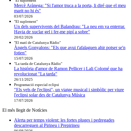
"El suplement"
Mercè Arànega: "Si l'amor truca a la porta, li diré que el meu
marit no hi és"
03/07/2026
"El suplement"
Un dels supervivents del Balandrau: "La neu em va enterrar.
Havia de xuclar gel i fer-me pipí a sobre"
20/02/2026
"El matí de Catalunya Ràdio"
Àngels Gonyalons: "Els que avui t'afalaguen ahir potser se'n
fotien"
15/07/2026
"La tarda de Catalunya Ràdio"
La història d'amor de Ramon Pellicer i Lali Colomé que ha
revolucionat "La tarda"
26/11/2025
Programació especial eclipsi
"Els vels de l'eclipsi", un viatge musical i simbòlic per viure
l'eclipsi solar des de Catalunya Música
17/07/2026
El més llegit de Notícies
Alerta per temps violent: les fortes pluges i pedregades
descarreguen al Pirineu i Prepirineu
06/08/2026