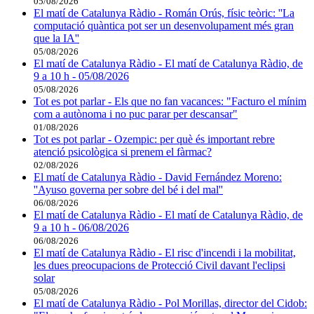
05/08/2026
El matí de Catalunya Ràdio - Román Orús, físic teòric: ''La
computació quàntica pot ser un desenvolupament més gran
que la IA''
05/08/2026
El matí de Catalunya Ràdio - El matí de Catalunya Ràdio, de
9 a 10 h - 05/08/2026
05/08/2026
Tot es pot parlar - Els que no fan vacances: "Facturo el mínim
com a autònoma i no puc parar per descansar"
01/08/2026
Tot es pot parlar - Ozempic: per què és important rebre
atenció psicològica si prenem el fàrmac?
02/08/2026
El matí de Catalunya Ràdio - David Fernández Moreno:
''Ayuso governa per sobre del bé i del mal''
06/08/2026
El matí de Catalunya Ràdio - El matí de Catalunya Ràdio, de
9 a 10 h - 06/08/2026
06/08/2026
El matí de Catalunya Ràdio - El risc d'incendi i la mobilitat,
les dues preocupacions de Protecció Civil davant l'eclipsi
solar
05/08/2026
El matí de Catalunya Ràdio - Pol Morillas, director del Cidob: