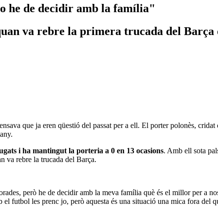
o he de decidir amb la família"
 quan va rebre la primera trucada del Barça
ava que ja eren qüestió del passat per a ell. El porter polonès, cridat 
many.
ugats i ha mantingut la porteria a 0 en 13 ocasions
. Amb ell sota pal
uan va rebre la trucada del Barça.
des, però he de decidir amb la meva família què és el millor per a nosa
el futbol les prenc jo, però aquesta és una situació una mica fora del q