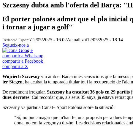
Szczesny dubta amb l'oferta del Barça: "H
El porter polonès admet que el pla inicial
i tornar a jugar a golf"
12/05/2025 - 16.02
Actualitzat
12/05/2025 - 18.14
Redacció Esport3
Segueix-nos a
compartir a Whatsapp
compartir a Facebook
compartir a X
Wojciech Szczesny
viu amb el Barça unes sensacions que fa mesos pens
ter Stegen
, ha acabat la temporada titular tot i la recuperació de l'ale
De rendiment irregular,
Szczesny ha encaixat 36 gols en 29 partits j
dues derrotes
. Cal recordar que, als seus 35 anys, ja estava retirat q
Szczesny va parlar a Canal+ Sport Polònia sobre la situació:
"Sí, no puc amagar que m'han fet una proposta per a dues tempora
dona, no em fa vergonya dir-ho. Les decisions relacionades amb 