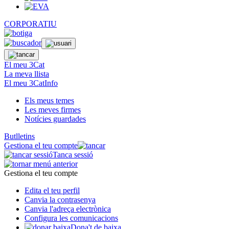
CORPORATIU
El meu 3Cat
La meva llista
El meu 3CatInfo
Els meus temes
Les meves firmes
Notícies guardades
Butlletins
Gestiona el teu compte
Tanca sessió
Gestiona el teu compte
Edita el teu perfil
Canvia la contrasenya
Canvia l'adreça electrònica
Configura les comunicacions
Dona't de baixa