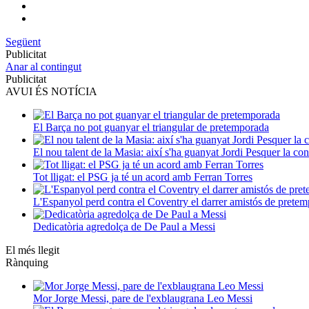
Següent
Publicitat
Anar al contingut
Publicitat
AVUI ÉS NOTÍCIA
El Barça no pot guanyar el triangular de pretemporada
El nou talent de la Masia: així s'ha guanyat Jordi Pesquer la co
Tot lligat: el PSG ja té un acord amb Ferran Torres
L'Espanyol perd contra el Coventry el darrer amistós de pretem
Dedicatòria agredolça de De Paul a Messi
El més llegit
Rànquing
Mor Jorge Messi, pare de l'exblaugrana Leo Messi