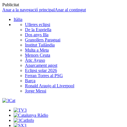
Publicitat
Anar a la navegació principal
Anar al contingut
Itàlia
Ulleres eclipsi
De la Espriella
Dos anys Illa
Granollers Paraguai
Institut Tailàndia
Multa a Meta
Menors Ceuta
Àtic Ayuso
Aparcament agost
Eclipsi solar 2026
Ferran Torres al PSG
Barça
Ronald Araujo al Liverpool
Jorge Messi