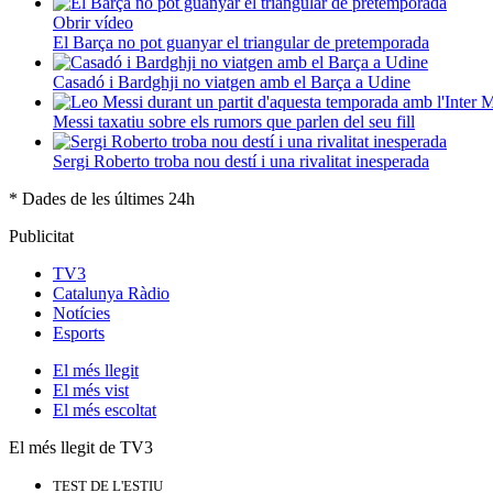
Obrir vídeo
El Barça no pot guanyar el triangular de pretemporada
Casadó i Bardghji no viatgen amb el Barça a Udine
Messi taxatiu sobre els rumors que parlen del seu fill
Sergi Roberto troba nou destí i una rivalitat inesperada
* Dades de les últimes 24h
Publicitat
TV3
Catalunya Ràdio
Notícies
Esports
El
més llegit
El
més vist
El
més escoltat
El més llegit de TV3
TEST DE L'ESTIU