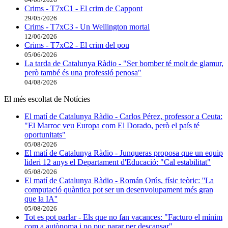
Crims - T7xC1 - El crim de Cappont
29/05/2026
Crims - T7xC3 - Un Wellington mortal
12/06/2026
Crims - T7xC2 - El crim del pou
05/06/2026
La tarda de Catalunya Ràdio - "Ser bomber té molt de glamur,
però també és una professió penosa"
04/08/2026
El més escoltat de Notícies
El matí de Catalunya Ràdio - Carlos Pérez, professor a Ceuta:
"El Marroc veu Europa com El Dorado, però el país té
oportunitats"
05/08/2026
El matí de Catalunya Ràdio - Junqueras proposa que un equip
lideri 12 anys el Departament d'Educació: "Cal estabilitat"
05/08/2026
El matí de Catalunya Ràdio - Román Orús, físic teòric: ''La
computació quàntica pot ser un desenvolupament més gran
que la IA''
05/08/2026
Tot es pot parlar - Els que no fan vacances: "Facturo el mínim
com a autònoma i no puc parar per descansar"