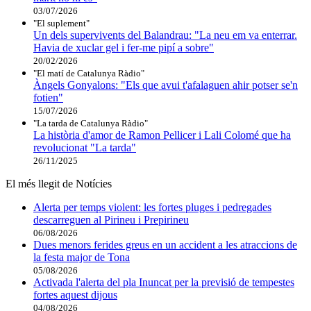
03/07/2026
"El suplement"
Un dels supervivents del Balandrau: "La neu em va enterrar.
Havia de xuclar gel i fer-me pipí a sobre"
20/02/2026
"El matí de Catalunya Ràdio"
Àngels Gonyalons: "Els que avui t'afalaguen ahir potser se'n
fotien"
15/07/2026
"La tarda de Catalunya Ràdio"
La història d'amor de Ramon Pellicer i Lali Colomé que ha
revolucionat "La tarda"
26/11/2025
El més llegit de Notícies
Alerta per temps violent: les fortes pluges i pedregades
descarreguen al Pirineu i Prepirineu
06/08/2026
Dues menors ferides greus en un accident a les atraccions de
la festa major de Tona
05/08/2026
Activada l'alerta del pla Inuncat per la previsió de tempestes
fortes aquest dijous
04/08/2026