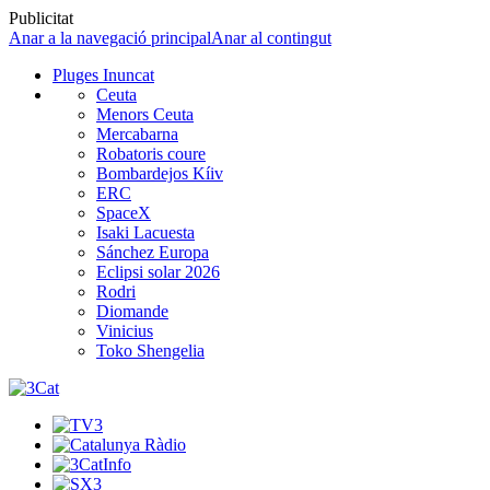
Publicitat
Anar a la navegació principal
Anar al contingut
Pluges Inuncat
Ceuta
Menors Ceuta
Mercabarna
Robatoris coure
Bombardejos Kíiv
ERC
SpaceX
Isaki Lacuesta
Sánchez Europa
Eclipsi solar 2026
Rodri
Diomande
Vinicius
Toko Shengelia