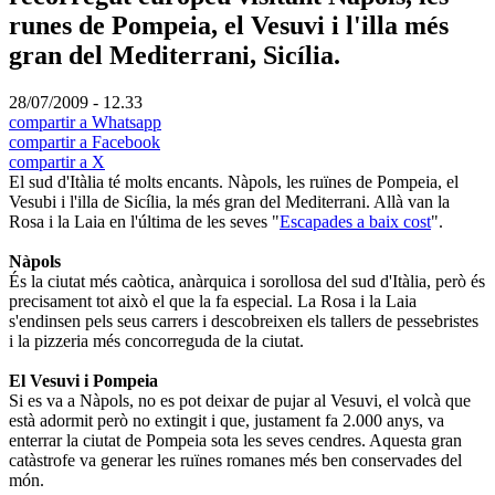
runes de Pompeia, el Vesuvi i l'illa més
gran del Mediterrani, Sicília.
28/07/2009 - 12.33
compartir a Whatsapp
compartir a Facebook
compartir a X
El sud d'Itàlia té molts encants. Nàpols, les ruïnes de Pompeia, el
Vesubi i l'illa de Sicília, la més gran del Mediterrani. Allà van la
Rosa i la Laia en l'última de les seves "
Escapades a baix cost
".
Nàpols
És la ciutat més caòtica, anàrquica i sorollosa del sud d'Itàlia, però és
precisament tot això el que la fa especial. La Rosa i la Laia
s'endinsen pels seus carrers i descobreixen els tallers de pessebristes
i la pizzeria més concorreguda de la ciutat.
El Vesuvi i Pompeia
Si es va a Nàpols, no es pot deixar de pujar al Vesuvi, el volcà que
està adormit però no extingit i que, justament fa 2.000 anys, va
enterrar la ciutat de Pompeia sota les seves cendres. Aquesta gran
catàstrofe va generar les ruïnes romanes més ben conservades del
món.