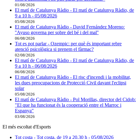
01/08/2026
El matí de Catalunya Ràdio - El matí de Catalunya Ràdio, de
9 a 10 h - 05/08/2026
05/08/2026
El matí de Catalunya Ràdio - David Fernández Moreno:
''Ayuso governa per sobre del bé i del mal''
06/08/2026
Tot es pot parlar - Ozempic: per què és important rebre
atenció psicològica si prenem el fàrmac?
02/08/2026
El matí de Catalunya Ràdio - El matí de Catalunya Ràdio, de
9 a 10 h - 06/08/2026
06/08/2026
El matí de Catalunya Ràdio - El risc d'incendi i la mobilitat,
les dues preocupacions de Protecció Civil davant l'eclipsi
solar
05/08/2026
El matí de Catalunya Ràdio - Pol Morillas, director del Cidob:
"El que ha funcionat és la cooperació entre el Marroc i
Espanya"
03/08/2026
El més escoltat d'Esports
Tot costa - Tot costa, de 19 a 20.30 h - 05/08/2026