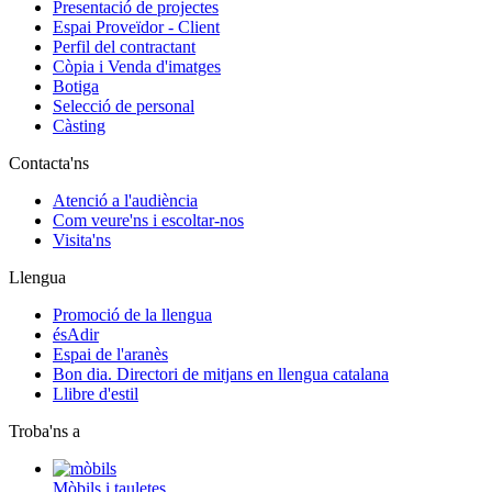
Presentació de projectes
Espai Proveïdor - Client
Perfil del contractant
Còpia i Venda d'imatges
Botiga
Selecció de personal
Càsting
Contacta'ns
Atenció a l'audiència
Com veure'ns i escoltar-nos
Visita'ns
Llengua
Promoció de la llengua
ésAdir
Espai de l'aranès
Bon dia. Directori de mitjans en llengua catalana
Llibre d'estil
Troba'ns a
Mòbils i tauletes