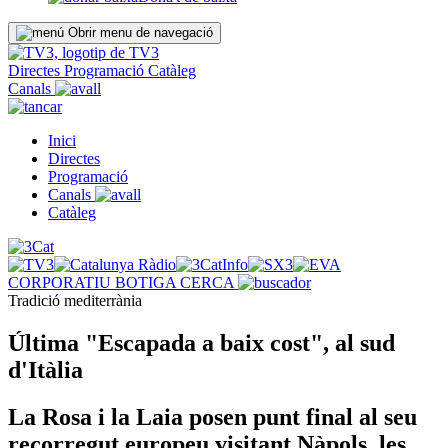
Obrir menu de navegació
Directes
Programació
Catàleg
Canals
Inici
Directes
Programació
Canals
Catàleg
CORPORATIU
BOTIGA
CERCA
Tradició mediterrània
Última "Escapada a baix cost", al sud
d'Itàlia
La Rosa i la Laia posen punt final al seu
recorregut europeu visitant Nàpols, les