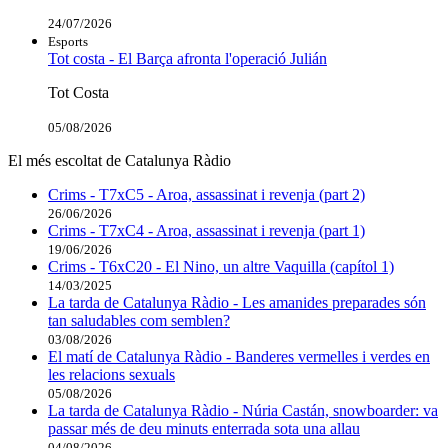
24/07/2026
Esports
Tot costa - El Barça afronta l'operació Julián
Tot Costa
05/08/2026
El més escoltat de Catalunya Ràdio
Crims - T7xC5 - Aroa, assassinat i revenja (part 2)
26/06/2026
Crims - T7xC4 - Aroa, assassinat i revenja (part 1)
19/06/2026
Crims - T6xC20 - El Nino, un altre Vaquilla (capítol 1)
14/03/2025
La tarda de Catalunya Ràdio - Les amanides preparades són
tan saludables com semblen?
03/08/2026
El matí de Catalunya Ràdio - Banderes vermelles i verdes en
les relacions sexuals
05/08/2026
La tarda de Catalunya Ràdio - Núria Castán, snowboarder: va
passar més de deu minuts enterrada sota una allau
04/08/2026