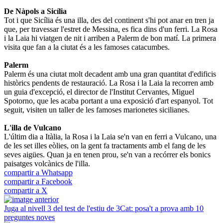
De Nàpols a Sicília
Tot i que Sicília és una illa, des del continent s'hi pot anar en tren ja
que, per travessar l'estret de Messina, es fica dins d'un ferri. La Rosa
i la Laia hi viatgen de nit i arriben a Palerm de bon matí. La primera
visita que fan a la ciutat és a les famoses catacumbes.
Palerm
Palerm és una ciutat molt decadent amb una gran quantitat d'edificis
històrics pendents de restauració. La Rosa i la Laia la recorren amb
un guia d'excepció, el director de l'Institut Cervantes, Miguel
Spotorno, que les acaba portant a una exposició d'art espanyol. Tot
seguit, visiten un taller de les famoses marionetes sicilianes.
L'illa de Vulcano
L'últim dia a Itàlia, la Rosa i la Laia se'n van en ferri a Vulcano, una
de les set illes eòlies, on la gent fa tractaments amb el fang de les
seves aigües. Quan ja en tenen prou, se'n van a recórrer els bonics
paisatges volcànics de l'illa.
compartir a Whatsapp
compartir a Facebook
compartir a X
Juga al nivell 3 del test de l'estiu de 3Cat: posa't a prova amb 10
preguntes noves