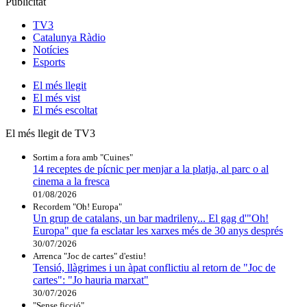
Publicitat
TV3
Catalunya Ràdio
Notícies
Esports
El
més llegit
El
més vist
El
més escoltat
El més llegit de TV3
Sortim a fora amb "Cuines"
14 receptes de pícnic per menjar a la platja, al parc o al
cinema a la fresca
01/08/2026
Recordem "Oh! Europa"
Un grup de catalans, un bar madrileny... El gag d'"Oh!
Europa" que fa esclatar les xarxes més de 30 anys després
30/07/2026
Arrenca "Joc de cartes" d'estiu!
Tensió, llàgrimes i un àpat conflictiu al retorn de "Joc de
cartes": "Jo hauria marxat"
30/07/2026
"Sense ficció"