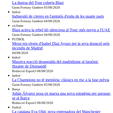
La duresa del Tour colpeja Blasi
Guim Fortuny Gimbert
05/08/2026
futbol
Indigestió de cireres en l'amistós d'estiu de les quatre parts
Guim Fortuny Gimbert
04/08/2026
ciclisme
Blasi activa la rebel·lió silenciosa al Tour: més nervis a l'UAE
Guim Fortuny Gimbert
04/08/2026
FUTBOL
Messi rep elogis d'Isabel Díaz Ayuso per la seva donació pels
incendis de Madrid
04/08/2026
futbol
Massiva reacció desagraïda del madridisme al faraònic
fitxatge de Diomandé
Redacció Esport3
06/08/2026
futbol
La Champions no té memòria: clàssics en risc a la fase prèvia
Guim Fortuny Gimbert
05/08/2026
Barça
Julián Álvarez posa en marxa una nova estratègia per apropar-
se al Barça
Redacció Esport3
06/08/2026
Futbol
La catalana Eva Olid, nova entrenadora del Manchester