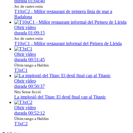
durada
01:04:40
Joc de cartes estiu
T10xC2 - Millor restaurant de primera línia de mar a
Badalona
Obrir vídeo
durada
01:09:15
Joc de cartes estiu
T10xC1 - Millor restaurant informal del Pirineu de Lleida
Obrir vídeo
durada
00:51:45
Últim tango a Halifax
T3xC1
Obrir vídeo
durada
00:50:37
Nits Sense ficció
La implosió del Titan: El destí final cap al Titanic
Obrir vídeo
durada
00:52:12
Últim tango a Halifax
T3xC2