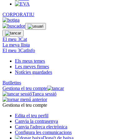
CORPORATIU
El meu 3Cat
La meva llista
El meu 3CatInfo
Els meus temes
Les meves firmes
Notícies guardades
Butlletins
Gestiona el teu compte
Tanca sessió
Gestiona el teu compte
Edita el teu perfil
Canvia la contrasenya
Canvia l'adreça electrònica
Configura les comunicacions
Dona't de baixa