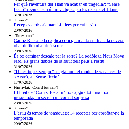
Per què l'aventura del Titan va acabar en tragèdia?: "Sense
ficció" reviu el seu últim viatge cap a les restes del Titanic
31/07/2026
"Cuines"
Receptes amb calamar: 14 idees per cuinar-lo
29/07/2026
"Tot es mou"
Carme Ruscalleda explica com guardar la síndria a la nevera:
ni amb film ni amb l'escorça
28/07/2026
És bo caminar descalç per la sorra? La podòloga Neus Moya
resol els grans dubtes de la salut dels peus a l'estiu
31/07/2026
"Un estiu per sempre": el glamur i el model de vacances de
s'Agaró, a "Sense ficció"
17/07/2026
Fins aviat, "Com si fos ahir"!
El final de "Com si fos ahir" ho capgira tot: una mort
inesperada, un secret i un comiat sorpresa
23/07/2026
"Cuines"
L'estiu és temps de tomàquets: 14 receptes per aprofitar-ne la
temporada
20/07/2026