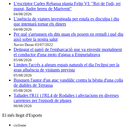
L'escriptor Carles Rebassa planta Felip VI: "Rei de l'odi, rei
puput, lladre hereu de Marivent"
04/08/2026
L'agència de viatges investigada per estafa es disculpa i diu
que intentarà tornar els diners
04/08/2026
Per què s'arruguen els dits quan els posem en remull i què diu
això sobre la nostra salut
Xavier Duran
03/07/2022
Detingut el patró de l'embarcació que va envestir mortalment
el conductor d'una moto d'aigua a Empuriabrava
05/08/2026
Limiten l'accés a alguns espais naturals el dia l'eclipsi per la
gran afluència de visitants prevista
05/08/2026
Busquen l'autor d'un atac vandàlic contra la bèstia d'una colla
de diables de Terrassa
05/08/2026
Tallades l'R11 i l'RL4 de Rodalies i afectacions en diverses
carreteres per l'episodi de pluges
06/08/2026
El més llegit d'Esports
ciclisme