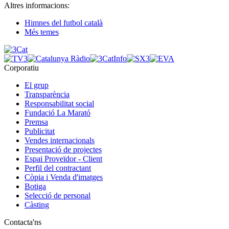
Altres informacions:
Himnes del futbol català
Més temes
Corporatiu
El grup
Transparència
Responsabilitat social
Fundació La Marató
Premsa
Publicitat
Vendes internacionals
Presentació de projectes
Espai Proveïdor - Client
Perfil del contractant
Còpia i Venda d'imatges
Botiga
Selecció de personal
Càsting
Contacta'ns