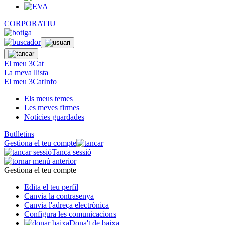
CORPORATIU
El meu 3Cat
La meva llista
El meu 3CatInfo
Els meus temes
Les meves firmes
Notícies guardades
Butlletins
Gestiona el teu compte
Tanca sessió
Gestiona el teu compte
Edita el teu perfil
Canvia la contrasenya
Canvia l'adreça electrònica
Configura les comunicacions
Dona't de baixa