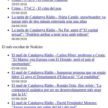
29/05/2026
Crims - T7xC2 - El crim del pou
05/06/2026
La tarda de Catalunya Ràdio - Núria Castán, snowboarder: va
passar més de deu minuts enterrada sota una allau
04/08/2026
La tarda de Catalunya Ràdio - Na Pai, autor d'"El capital
sexual": "Podríem arribar a tenir sexe amb tothom"
06/08/2026
El més escoltat de Notícies
El matí de Catalunya Ràdio - Carlos Pérez, professor a Ceuta:
"El Marroc veu Europa com El Dorado, però el país té
oportunitats"
05/08/2026
El matí de Catalunya Ràdio - Junqueras proposa que un equip
lideri 12 anys el Departament d'Educació: "Cal estabilitat"
05/08/2026
El matí de Catalunya Ràdio - Román Orús, físic teòric: ''La
computació quàntica pot ser un desenvolupament més gran
que la IA''
05/08/2026
El matí de Catalunya Ràdio - David Fernández Moreno:
''Ayuso governa per sobre del bé i del mal''