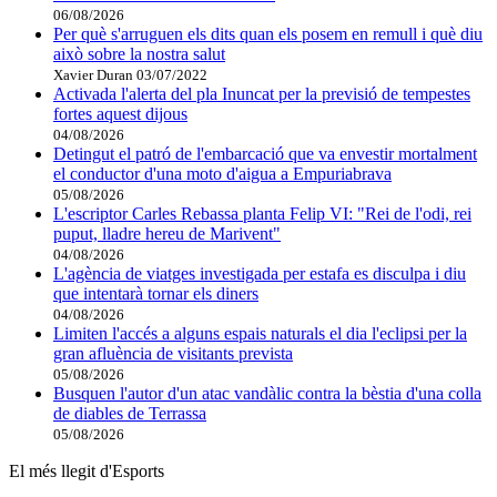
06/08/2026
Per què s'arruguen els dits quan els posem en remull i què diu
això sobre la nostra salut
Xavier Duran
03/07/2022
Activada l'alerta del pla Inuncat per la previsió de tempestes
fortes aquest dijous
04/08/2026
Detingut el patró de l'embarcació que va envestir mortalment
el conductor d'una moto d'aigua a Empuriabrava
05/08/2026
L'escriptor Carles Rebassa planta Felip VI: "Rei de l'odi, rei
puput, lladre hereu de Marivent"
04/08/2026
L'agència de viatges investigada per estafa es disculpa i diu
que intentarà tornar els diners
04/08/2026
Limiten l'accés a alguns espais naturals el dia l'eclipsi per la
gran afluència de visitants prevista
05/08/2026
Busquen l'autor d'un atac vandàlic contra la bèstia d'una colla
de diables de Terrassa
05/08/2026
El més llegit d'Esports