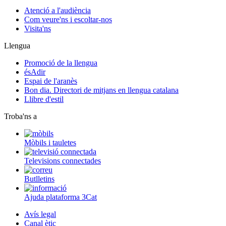
Atenció a l'audiència
Com veure'ns i escoltar-nos
Visita'ns
Llengua
Promoció de la llengua
ésAdir
Espai de l'aranès
Bon dia. Directori de mitjans en llengua catalana
Llibre d'estil
Troba'ns a
Mòbils i tauletes
Televisions connectades
Butlletins
Ajuda plataforma 3Cat
Avís legal
Canal ètic