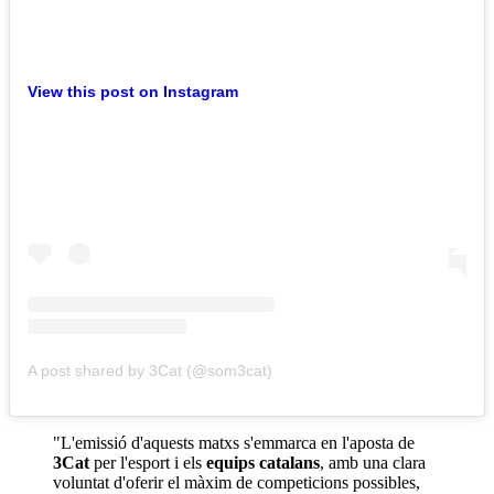
View this post on Instagram
A post shared by 3Cat (@som3cat)
"L'emissió d'aquests matxs s'emmarca en l'aposta de
3Cat
per l'esport i els
equips catalans
, amb una clara
voluntat d'oferir el màxim de competicions possibles,