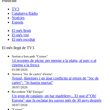
Publicitat
TV3
Catalunya Ràdio
Notícies
Esports
El
més llegit
El
més vist
El
més escoltat
El més llegit de TV3
Sortim a fora amb "Cuines"
14 receptes de pícnic per menjar a la platja, al parc o al
cinema a la fresca
01/08/2026
Arrenca "Joc de cartes" d'estiu!
Tensió, llàgrimes i un àpat conflictiu al retorn de "Joc de
cartes": "Jo hauria marxat"
30/07/2026
Recordem "Oh! Europa"
Un grup de catalans, un bar madrileny... El gag d'"Oh!
Europa" que fa esclatar les xarxes més de 30 anys després
30/07/2026
"Cuines"