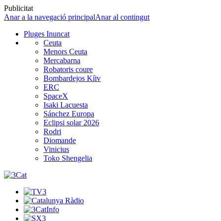
Publicitat
Anar a la navegació principal
Anar al contingut
Pluges Inuncat
Ceuta
Menors Ceuta
Mercabarna
Robatoris coure
Bombardejos Kíiv
ERC
SpaceX
Isaki Lacuesta
Sánchez Europa
Eclipsi solar 2026
Rodri
Diomande
Vinicius
Toko Shengelia