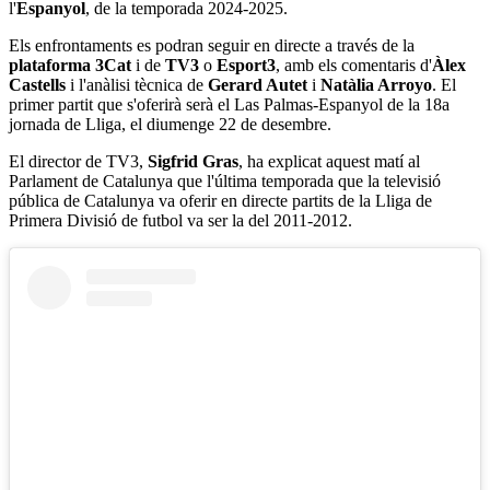
l'
Espanyol
, de la temporada 2024-2025.
Els enfrontaments
es podran seguir en directe a través de la
plataforma 3Cat
i de
TV3
o
Esport3
, amb els comentaris d'
Àlex
Castells
i l'anàlisi tècnica de
Gerard Autet
i
Natàlia Arroyo
. El
primer partit que s'oferirà serà el Las Palmas-Espanyol de la 18a
jornada de Lliga, el diumenge 22 de desembre.
El director de TV3,
Sigfrid Gras
, ha explicat aquest matí al
Parlament de Catalunya que l'última temporada que la televisió
pública de Catalunya va oferir en directe partits de la Lliga de
Primera Divisió de futbol va ser la del 2011-2012.