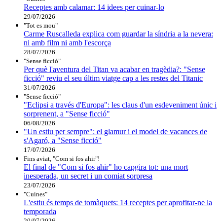
Receptes amb calamar: 14 idees per cuinar-lo
29/07/2026
"Tot es mou"
Carme Ruscalleda explica com guardar la síndria a la nevera:
ni amb film ni amb l'escorça
28/07/2026
"Sense ficció"
Per què l'aventura del Titan va acabar en tragèdia?: "Sense
ficció" reviu el seu últim viatge cap a les restes del Titanic
31/07/2026
"Sense ficció"
"Eclipsi a través d'Europa": les claus d'un esdeveniment únic i
sorprenent, a "Sense ficció"
06/08/2026
"Un estiu per sempre": el glamur i el model de vacances de
s'Agaró, a "Sense ficció"
17/07/2026
Fins aviat, "Com si fos ahir"!
El final de "Com si fos ahir" ho capgira tot: una mort
inesperada, un secret i un comiat sorpresa
23/07/2026
"Cuines"
L'estiu és temps de tomàquets: 14 receptes per aprofitar-ne la
temporada
20/07/2026