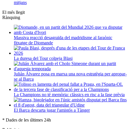
mitjans
El més llegit
Rànquing
Massiva reacció desagraïda del madridisme al faraònic
fitxatge de Diomande
La duresa del Tour colpeja Blasi
Julián Álvarez posa en marxa una nova estratègia per apropar-
se al Barça
La Champions no té memòria: clàssics en risc a la fase prèvia
El Barça descarta jugar l'amistós a Tànger
* Dades de les últimes 24h