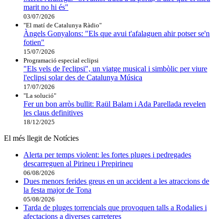
marit no hi és"
03/07/2026
"El matí de Catalunya Ràdio"
Àngels Gonyalons: "Els que avui t'afalaguen ahir potser se'n
fotien"
15/07/2026
Programació especial eclipsi
"Els vels de l'eclipsi", un viatge musical i simbòlic per viure
l'eclipsi solar des de Catalunya Música
17/07/2026
"La solució"
Fer un bon arròs bullit: Raül Balam i Ada Parellada revelen
les claus definitives
18/12/2025
El més llegit de Notícies
Alerta per temps violent: les fortes pluges i pedregades
descarreguen al Pirineu i Prepirineu
06/08/2026
Dues menors ferides greus en un accident a les atraccions de
la festa major de Tona
05/08/2026
Tarda de pluges torrencials que provoquen talls a Rodalies i
afectacions a diverses carreteres