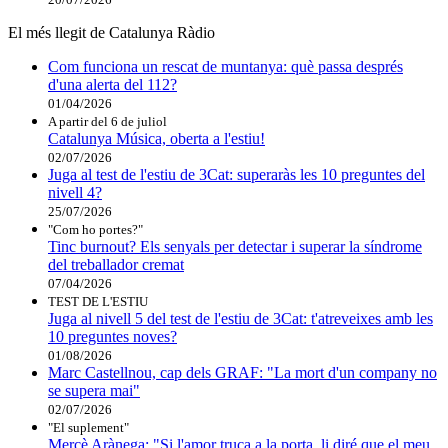
El més llegit de Catalunya Ràdio
Com funciona un rescat de muntanya: què passa després
d'una alerta del 112?
01/04/2026
A partir del 6 de juliol
Catalunya Música, oberta a l'estiu!
02/07/2026
Juga al test de l'estiu de 3Cat: superaràs les 10 preguntes del
nivell 4?
25/07/2026
"Com ho portes?"
Tinc burnout? Els senyals per detectar i superar la síndrome
del treballador cremat
07/04/2026
TEST DE L'ESTIU
Juga al nivell 5 del test de l'estiu de 3Cat: t'atreveixes amb les
10 preguntes noves?
01/08/2026
Marc Castellnou, cap dels GRAF: "La mort d'un company no
se supera mai"
02/07/2026
"El suplement"
Mercè Arànega: "Si l'amor truca a la porta, li diré que el meu