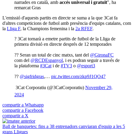
narrades en català, amb
accés universal i gratuït
", ha
remarcat Gras
L'emissió d'aquests partits
en directe se suma a la que 3Cat fa
d'altres competicions de futbol amb presència d'equips catalans, com
la
Lliga F
, la
Champions femenina i la
2a RFEF
.
? 3Cat tornarà a emetre partits de futbol de la Lliga de
primera divisió en directe després de 12 temporades
?? Seran un total de cinc matxs, tant del
@GironaFC
com del
@RCDEspanyol
, i es podran seguir a través de
la plataforma
#3Cat
i de
#TV3
o
@esport3
??
@sigfridgras
,…
pic.twitter.com/zkp9J1QO47
 3Cat Corporatiu (@3CatCorporatiu)
November 29,
2024
compartir a Whatsapp
compartir a Facebook
compartir a X
Ball de banquetes: fins a 38 entrenadors canviaran d'equip a les 5
grans Lligues