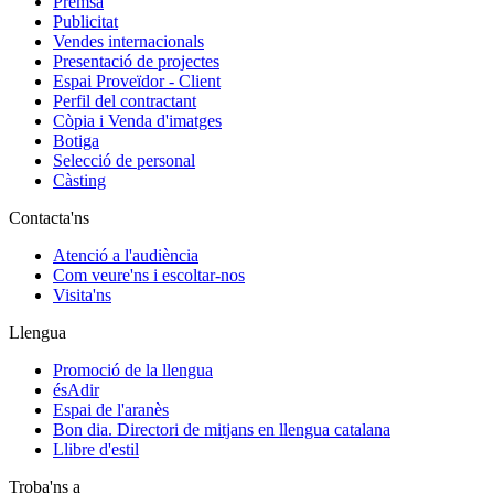
Premsa
Publicitat
Vendes internacionals
Presentació de projectes
Espai Proveïdor - Client
Perfil del contractant
Còpia i Venda d'imatges
Botiga
Selecció de personal
Càsting
Contacta'ns
Atenció a l'audiència
Com veure'ns i escoltar-nos
Visita'ns
Llengua
Promoció de la llengua
ésAdir
Espai de l'aranès
Bon dia. Directori de mitjans en llengua catalana
Llibre d'estil
Troba'ns a