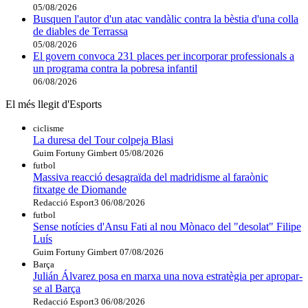
05/08/2026
Busquen l'autor d'un atac vandàlic contra la bèstia d'una colla
de diables de Terrassa
05/08/2026
El govern convoca 231 places per incorporar professionals a
un programa contra la pobresa infantil
06/08/2026
El més llegit d'Esports
ciclisme
La duresa del Tour colpeja Blasi
Guim Fortuny Gimbert
05/08/2026
futbol
Massiva reacció desagraïda del madridisme al faraònic
fitxatge de Diomande
Redacció Esport3
06/08/2026
futbol
Sense notícies d'Ansu Fati al nou Mònaco del "desolat" Filipe
Luís
Guim Fortuny Gimbert
07/08/2026
Barça
Julián Álvarez posa en marxa una nova estratègia per apropar-
se al Barça
Redacció Esport3
06/08/2026