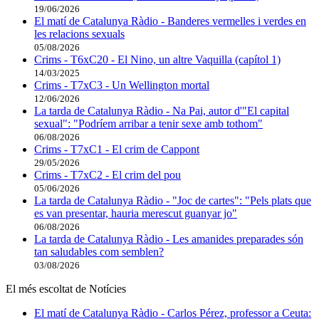
19/06/2026
El matí de Catalunya Ràdio - Banderes vermelles i verdes en
les relacions sexuals
05/08/2026
Crims - T6xC20 - El Nino, un altre Vaquilla (capítol 1)
14/03/2025
Crims - T7xC3 - Un Wellington mortal
12/06/2026
La tarda de Catalunya Ràdio - Na Pai, autor d'"El capital
sexual": "Podríem arribar a tenir sexe amb tothom"
06/08/2026
Crims - T7xC1 - El crim de Cappont
29/05/2026
Crims - T7xC2 - El crim del pou
05/06/2026
La tarda de Catalunya Ràdio - "Joc de cartes": "Pels plats que
es van presentar, hauria merescut guanyar jo"
06/08/2026
La tarda de Catalunya Ràdio - Les amanides preparades són
tan saludables com semblen?
03/08/2026
El més escoltat de Notícies
El matí de Catalunya Ràdio - Carlos Pérez, professor a Ceuta: