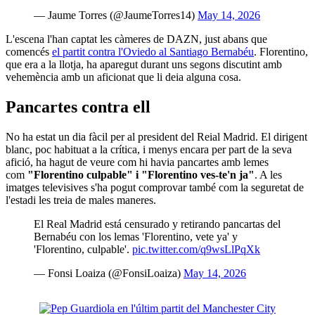
— Jaume Torres (@JaumeTorres14)
May 14, 2026
L'escena l'han captat les càmeres de DAZN, just abans que
comencés
el partit contra l'Oviedo al Santiago Bernabéu
. Florentino,
que era a la llotja, ha aparegut durant uns segons discutint amb
vehemència amb un aficionat que li deia alguna cosa.
Pancartes contra ell
No ha estat un dia fàcil per al president del Reial Madrid. El dirigent
blanc, poc habituat a la crítica, i menys encara per part de la seva
afició, ha hagut de veure com hi havia pancartes amb lemes
com
"Florentino culpable" i "Florentino ves-te'n ja"
. A les
imatges televisives s'ha pogut comprovar també com la seguretat de
l'estadi les treia de males maneres.
El Real Madrid está censurado y retirando pancartas del
Bernabéu con los lemas 'Florentino, vete ya' y
'Florentino, culpable'.
pic.twitter.com/q9wsLlPqXk
— Fonsi Loaiza (@FonsiLoaiza)
May 14, 2026