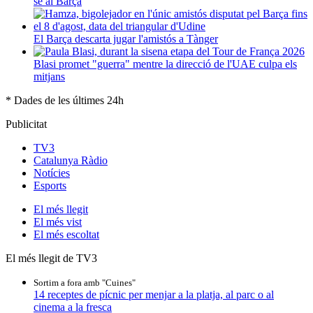
se al Barça
El Barça descarta jugar l'amistós a Tànger
Blasi promet "guerra" mentre la direcció de l'UAE culpa els
mitjans
* Dades de les últimes 24h
Publicitat
TV3
Catalunya Ràdio
Notícies
Esports
El
més llegit
El
més vist
El
més escoltat
El més llegit de TV3
Sortim a fora amb "Cuines"
14 receptes de pícnic per menjar a la platja, al parc o al
cinema a la fresca