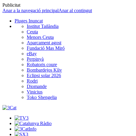
Publicitat
Anar a la navegació principal
Anar al contingut
Pluges Inuncat
Institut Tailàndia
Ceuta
Menors Ceuta
Aparcament agost
Fundació Mas Miró
eBay
Perpinyà
Robatoris coure
Bombardejos Kíiv
Eclipsi solar 2026
Rodri
Diomande
Vinicius
Toko Shengelia