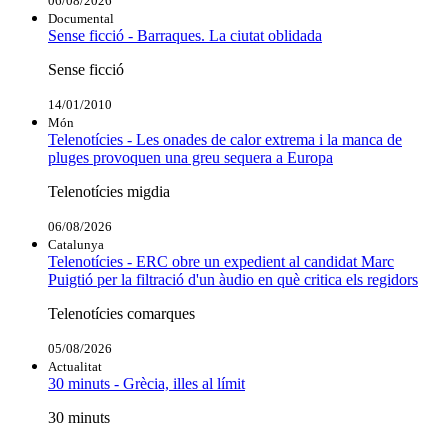
06/08/2026
Documental
Sense ficció - Barraques. La ciutat oblidada
Sense ficció
14/01/2010
Món
Telenotícies - Les onades de calor extrema i la manca de
pluges provoquen una greu sequera a Europa
Telenotícies migdia
06/08/2026
Catalunya
Telenotícies - ERC obre un expedient al candidat Marc
Puigtió per la filtració d'un àudio en què critica els regidors
Telenotícies comarques
05/08/2026
Actualitat
30 minuts - Grècia, illes al límit
30 minuts