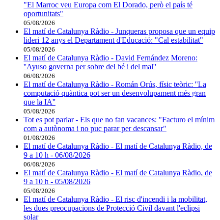
"El Marroc veu Europa com El Dorado, però el país té
oportunitats"
05/08/2026
El matí de Catalunya Ràdio - Junqueras proposa que un equip
lideri 12 anys el Departament d'Educació: "Cal estabilitat"
05/08/2026
El matí de Catalunya Ràdio - David Fernández Moreno:
''Ayuso governa per sobre del bé i del mal''
06/08/2026
El matí de Catalunya Ràdio - Román Orús, físic teòric: ''La
computació quàntica pot ser un desenvolupament més gran
que la IA''
05/08/2026
Tot es pot parlar - Els que no fan vacances: "Facturo el mínim
com a autònoma i no puc parar per descansar"
01/08/2026
El matí de Catalunya Ràdio - El matí de Catalunya Ràdio, de
9 a 10 h - 06/08/2026
06/08/2026
El matí de Catalunya Ràdio - El matí de Catalunya Ràdio, de
9 a 10 h - 05/08/2026
05/08/2026
El matí de Catalunya Ràdio - El risc d'incendi i la mobilitat,
les dues preocupacions de Protecció Civil davant l'eclipsi
solar