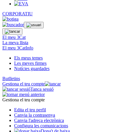
CORPORATIU
El meu 3Cat
La meva llista
El meu 3CatInfo
Els meus temes
Les meves firmes
Notícies guardades
Butlletins
Gestiona el teu compte
Tanca sessió
Gestiona el teu compte
Edita el teu perfil
Canvia la contrasenya
Canvia l'adreça electrònica
Configura les comunicacions
Dona't de baixa