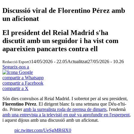
Discussió viral de Florentino Pérez amb
un aficionat
El president del Reial Madrid s'ha
discutit amb un seguidor i ha vist com
apareixien pancartes contra ell
14/05/2026 - 22.05
Actualitzat
27/05/2026 - 10.26
Redacció Esport3
Segueix-nos a
compartir a Whatsapp
compartir a Facebook
compartir a X
Són dies convulsos al Reial Madrid. I sobretot per al seu president,
Florentino Pérez
. El dirigent blanc fa una setmana que Déu-n'hi-
do. Primer
amb la surrealista roda de premsa de dimarts
, l'endemà
amb una entrevista a la televisió en què va aprofundir en l'esperpent
,
i aquest dijous amb una discussió amb un aficionat.
pic.twitter.com/UeSgMR6lX0