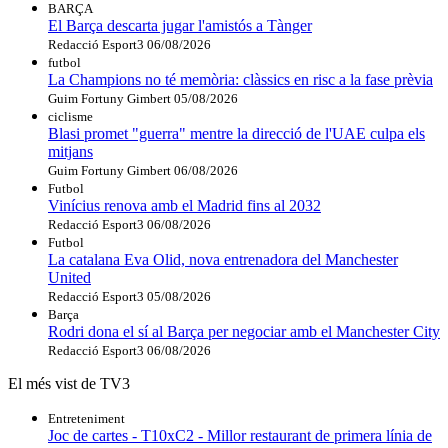
BARÇA
El Barça descarta jugar l'amistós a Tànger
Redacció Esport3
06/08/2026
futbol
La Champions no té memòria: clàssics en risc a la fase prèvia
Guim Fortuny Gimbert
05/08/2026
ciclisme
Blasi promet "guerra" mentre la direcció de l'UAE culpa els
mitjans
Guim Fortuny Gimbert
06/08/2026
Futbol
Vinícius renova amb el Madrid fins al 2032
Redacció Esport3
06/08/2026
Futbol
La catalana Eva Olid, nova entrenadora del Manchester
United
Redacció Esport3
05/08/2026
Barça
Rodri dona el sí al Barça per negociar amb el Manchester City
Redacció Esport3
06/08/2026
El més vist de TV3
Entreteniment
Joc de cartes - T10xC2 - Millor restaurant de primera línia de