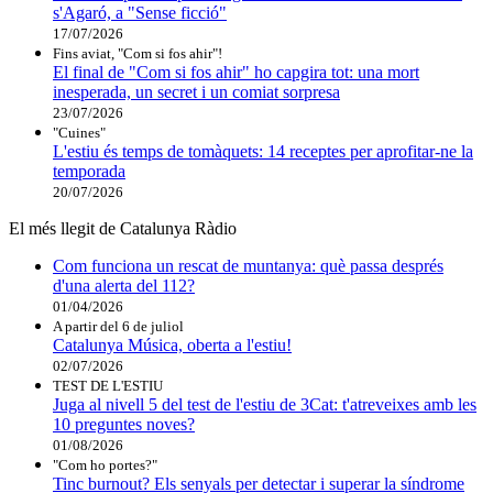
s'Agaró, a "Sense ficció"
17/07/2026
Fins aviat, "Com si fos ahir"!
El final de "Com si fos ahir" ho capgira tot: una mort
inesperada, un secret i un comiat sorpresa
23/07/2026
"Cuines"
L'estiu és temps de tomàquets: 14 receptes per aprofitar-ne la
temporada
20/07/2026
El més llegit de Catalunya Ràdio
Com funciona un rescat de muntanya: què passa després
d'una alerta del 112?
01/04/2026
A partir del 6 de juliol
Catalunya Música, oberta a l'estiu!
02/07/2026
TEST DE L'ESTIU
Juga al nivell 5 del test de l'estiu de 3Cat: t'atreveixes amb les
10 preguntes noves?
01/08/2026
"Com ho portes?"
Tinc burnout? Els senyals per detectar i superar la síndrome