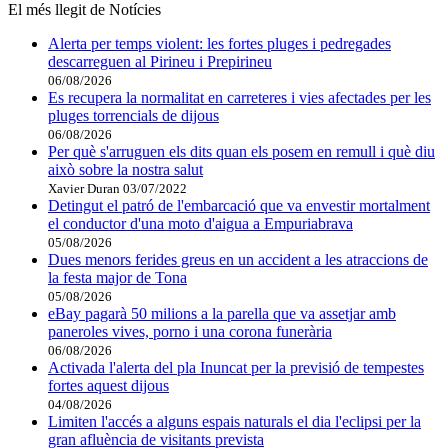
El més llegit de Notícies
Alerta per temps violent: les fortes pluges i pedregades
descarreguen al Pirineu i Prepirineu
06/08/2026
Es recupera la normalitat en carreteres i vies afectades per les
pluges torrencials de dijous
06/08/2026
Per què s'arruguen els dits quan els posem en remull i què diu
això sobre la nostra salut
Xavier Duran
03/07/2022
Detingut el patró de l'embarcació que va envestir mortalment
el conductor d'una moto d'aigua a Empuriabrava
05/08/2026
Dues menors ferides greus en un accident a les atraccions de
la festa major de Tona
05/08/2026
eBay pagarà 50 milions a la parella que va assetjar amb
paneroles vives, porno i una corona funerària
06/08/2026
Activada l'alerta del pla Inuncat per la previsió de tempestes
fortes aquest dijous
04/08/2026
Limiten l'accés a alguns espais naturals el dia l'eclipsi per la
gran afluència de visitants prevista