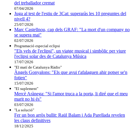
del treballador cremat
07/04/2026
Juga al test de l'estiu de 3Cat: superaràs les 10 preguntes del
nivell 4?
25/07/2026
Marc Castellnou, cap dels GRAF: "La mort d'un company no
se supera mai"
02/07/2026
Programació especial eclipsi
"Els vels de l'eclipsi", un viatge musical i simbòlic per viure
l'eclipsi solar des de Catalunya Música
17/07/2026
"El matí de Catalunya Ràdio"
Àngels Gonyalons: "Els que avui t'afalaguen ahir potser se'n
fotien"
15/07/2026
"El suplement"
Mercè Arànega: "Si l'amor truca a la porta, li diré que el meu
marit no hi és"
03/07/2026
"La solució"
Fer un bon arròs bullit: Raül Balam i Ada Parellada revelen
les claus definitives
18/12/2025