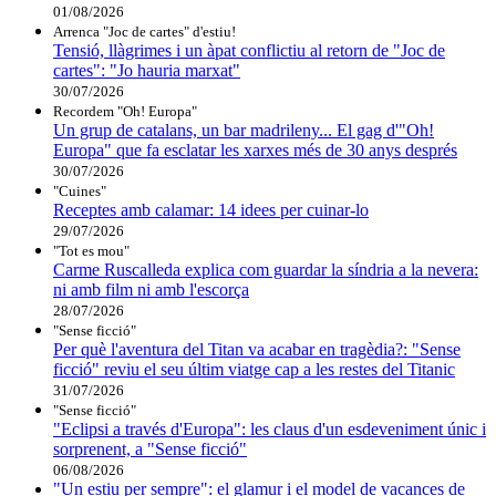
01/08/2026
Arrenca "Joc de cartes" d'estiu!
Tensió, llàgrimes i un àpat conflictiu al retorn de "Joc de
cartes": "Jo hauria marxat"
30/07/2026
Recordem "Oh! Europa"
Un grup de catalans, un bar madrileny... El gag d'"Oh!
Europa" que fa esclatar les xarxes més de 30 anys després
30/07/2026
"Cuines"
Receptes amb calamar: 14 idees per cuinar-lo
29/07/2026
"Tot es mou"
Carme Ruscalleda explica com guardar la síndria a la nevera:
ni amb film ni amb l'escorça
28/07/2026
"Sense ficció"
Per què l'aventura del Titan va acabar en tragèdia?: "Sense
ficció" reviu el seu últim viatge cap a les restes del Titanic
31/07/2026
"Sense ficció"
"Eclipsi a través d'Europa": les claus d'un esdeveniment únic i
sorprenent, a "Sense ficció"
06/08/2026
"Un estiu per sempre": el glamur i el model de vacances de