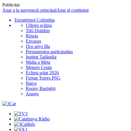
Publicitat
Anar a la navegació principal
Anar al contingut
Terratrèmol Colòmbia
Ulleres eclipsi
Tifó Dolphin
Rússia
Envasos
Dos anys Illa
Pressupostos participatius
Institut Tailàndia
Multa a Meta
Menors Ceuta
Eclipsi solar 2026
Ferran Torres PSG
Barça
Roony Bardghji
Araujo