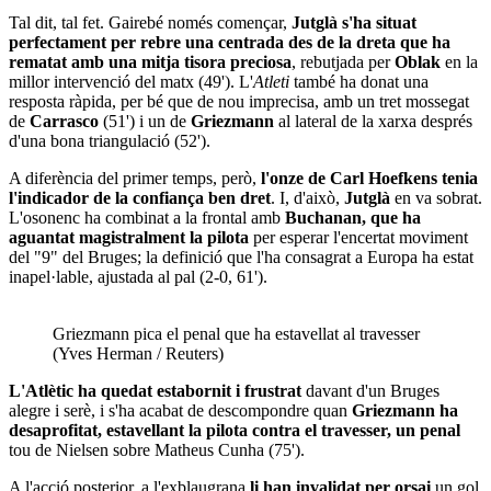
Tal dit, tal fet. Gairebé només començar,
Jutglà s'ha situat
perfectament per rebre una centrada des de la dreta que ha
rematat amb una mitja tisora preciosa
, rebutjada per
Oblak
en la
millor intervenció del matx (49'). L'
Atleti
també ha donat una
resposta ràpida, per bé que de nou imprecisa, amb un tret mossegat
de
Carrasco
(51') i un de
Griezmann
al lateral de la xarxa després
d'una bona triangulació (52').
A diferència del primer temps, però,
l'onze de Carl Hoefkens tenia
l'indicador de la confiança ben dret
. I, d'això,
Jutglà
en va sobrat.
L'osonenc ha combinat a la frontal amb
Buchanan, que ha
aguantat magistralment la pilota
per esperar l'encertat moviment
del "9" del Bruges; la definició que l'ha consagrat a Europa ha estat
inapel·lable, ajustada al pal (2-0, 61').
Griezmann pica el penal que ha estavellat al travesser
(Yves Herman / Reuters)
L'Atlètic ha quedat estabornit i frustrat
davant d'un Bruges
alegre i serè, i s'ha acabat de descompondre quan
Griezmann ha
desaprofitat, estavellant la pilota contra el travesser, un penal
tou de Nielsen sobre Matheus Cunha (75').
A l'acció posterior, a l'exblaugrana
li han invalidat per orsai
un gol