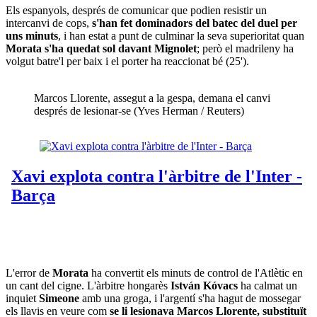
Els espanyols, després de comunicar que podien resistir un
intercanvi de cops,
s'han fet dominadors del batec del duel per
uns minuts
, i han estat a punt de culminar la seva superioritat quan
Morata s'ha quedat sol davant Mignolet
; però el madrileny ha
volgut batre'l per baix i el porter ha reaccionat bé (25').
Marcos Llorente, assegut a la gespa, demana el canvi
després de lesionar-se (Yves Herman / Reuters)
L'error de
Morata
ha convertit els minuts de control de l'Atlètic en
un cant del cigne. L'àrbitre hongarès
István Kóvacs
ha calmat un
inquiet
Simeone
amb una groga, i l'argentí s'ha hagut de mossegar
els llavis en veure com
se li lesionava Marcos Llorente, substituït