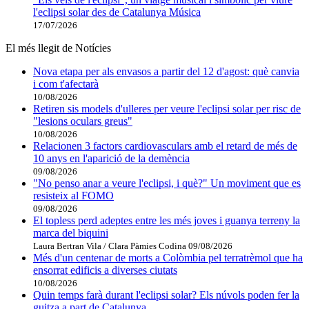
l'eclipsi solar des de Catalunya Música
17/07/2026
El més llegit de Notícies
Nova etapa per als envasos a partir del 12 d'agost: què canvia
i com t'afectarà
10/08/2026
Retiren sis models d'ulleres per veure l'eclipsi solar per risc de
"lesions oculars greus"
10/08/2026
Relacionen 3 factors cardiovasculars amb el retard de més de
10 anys en l'aparició de la demència
09/08/2026
"No penso anar a veure l'eclipsi, i què?" Un moviment que es
resisteix al FOMO
09/08/2026
El topless perd adeptes entre les més joves i guanya terreny la
marca del biquini
Laura Bertran Vila / Clara Pàmies Codina
09/08/2026
Més d'un centenar de morts a Colòmbia pel terratrèmol que ha
ensorrat edificis a diverses ciutats
10/08/2026
Quin temps farà durant l'eclipsi solar? Els núvols poden fer la
guitza a part de Catalunya