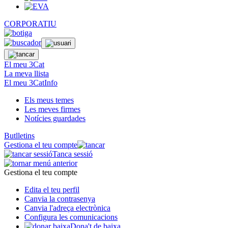
CORPORATIU
El meu 3Cat
La meva llista
El meu 3CatInfo
Els meus temes
Les meves firmes
Notícies guardades
Butlletins
Gestiona el teu compte
Tanca sessió
Gestiona el teu compte
Edita el teu perfil
Canvia la contrasenya
Canvia l'adreça electrònica
Configura les comunicacions
Dona't de baixa