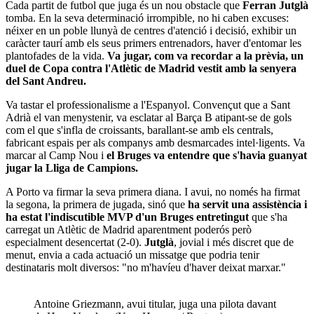
Cada partit de futbol que juga és un nou obstacle que
Ferran Jutglà
tomba. En la seva determinació irrompible, no hi caben excuses:
néixer en un poble llunyà de centres d'atenció i decisió, exhibir un
caràcter taurí amb els seus primers entrenadors, haver d'entomar les
plantofades de la vida.
Va jugar, com va recordar a la prèvia, un
duel de Copa contra l'Atlètic de Madrid vestit amb la senyera
del Sant Andreu.
Va tastar el professionalisme a l'Espanyol. Convençut que a Sant
Adrià el van menystenir, va esclatar al Barça B atipant-se de gols
com el que s'infla de croissants, barallant-se amb els centrals,
fabricant espais per als companys amb desmarcades intel·ligents. Va
marcar al Camp Nou i
el Bruges va entendre que s'havia guanyat
jugar la Lliga de Campions.
A Porto va firmar la seva primera diana. I avui, no només ha firmat
la segona, la primera de jugada, sinó que
ha servit una assistència i
ha estat l'indiscutible MVP d'un Bruges entretingut
que s'ha
carregat un Atlètic de Madrid aparentment poderós però
especialment desencertat (2-0).
Jutglà
, jovial i més discret que de
menut, envia a cada actuació un missatge que podria tenir
destinataris molt diversos: "no m'havíeu d'haver deixat marxar."
Antoine Griezmann, avui titular, juga una pilota davant