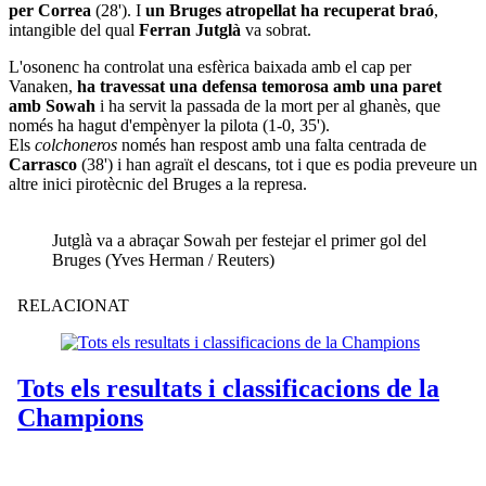
per Correa
(28'). I
un Bruges atropellat ha recuperat braó
,
intangible del qual
Ferran Jutglà
va sobrat.
L'osonenc ha controlat una esfèrica baixada amb el cap per
Vanaken,
ha travessat una defensa temorosa amb una paret
amb Sowah
i ha servit la passada de la mort per al ghanès, que
només ha hagut d'empènyer la pilota (1-0, 35').
Els
colchoneros
només han respost amb una falta centrada de
Carrasco
(38') i han agraït el descans, tot i que es podia preveure un
altre inici pirotècnic del Bruges a la represa.
Jutglà va a abraçar Sowah per festejar el primer gol del
Bruges (Yves Herman / Reuters)