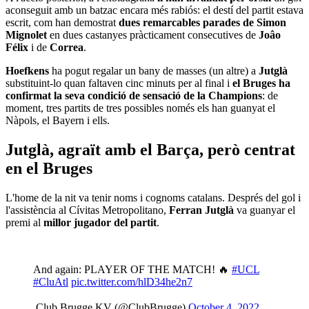
aconseguit amb un batzac encara més rabiós: el destí del partit estava
escrit, com han demostrat
dues remarcables parades de Simon
Mignolet
en dues castanyes pràcticament consecutives de
Joâo
Félix
i de
Correa
.
Hoefkens
ha pogut regalar un bany de masses (un altre) a
Jutglà
substituint-lo quan faltaven cinc minuts per al final i
el Bruges ha
confirmat la seva condició de sensació de la Champions
: de
moment, tres partits de tres possibles només els han guanyat el
Nàpols, el Bayern i ells.
Jutglà, agraït amb el Barça, però centrat
en el Bruges
L'home de la nit va tenir noms i cognoms catalans. Després del gol i
l'assistència al Cívitas Metropolitano,
Ferran Jutglà
va guanyar el
premi al
millor jugador del partit
.
And again: PLAYER OF THE MATCH! 🔥
#UCL
#CluAtl
pic.twitter.com/hlD34he2n7
 Club Brugge KV (@ClubBrugge)
October 4, 2022