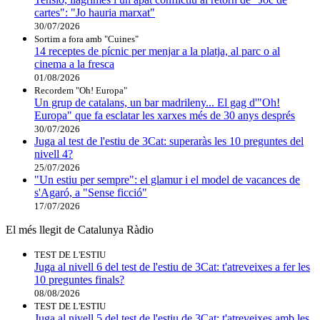
cartes": "Jo hauria marxat"
30/07/2026
Sortim a fora amb "Cuines"
14 receptes de pícnic per menjar a la platja, al parc o al
cinema a la fresca
01/08/2026
Recordem "Oh! Europa"
Un grup de catalans, un bar madrileny... El gag d'"Oh!
Europa" que fa esclatar les xarxes més de 30 anys després
30/07/2026
Juga al test de l'estiu de 3Cat: superaràs les 10 preguntes del
nivell 4?
25/07/2026
"Un estiu per sempre": el glamur i el model de vacances de
s'Agaró, a "Sense ficció"
17/07/2026
El més llegit de Catalunya Ràdio
TEST DE L'ESTIU
Juga al nivell 6 del test de l'estiu de 3Cat: t'atreveixes a fer les
10 preguntes finals?
08/08/2026
TEST DE L'ESTIU
Juga al nivell 5 del test de l'estiu de 3Cat: t'atreveixes amb les