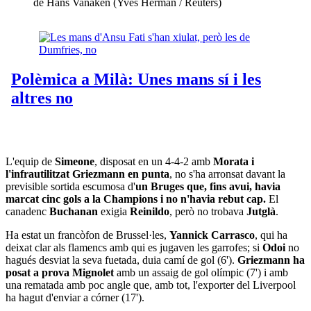
de Hans Vanaken (Yves Herman / Reuters)
L'equip de
Simeone
, disposat en un 4-4-2 amb
Morata i
l'infrautilitzat Griezmann en punta
, no s'ha arronsat davant la
previsible sortida escumosa d'
un Bruges que, fins avui, havia
marcat cinc gols a la Champions i no n'havia rebut cap.
El
canadenc
Buchanan
exigia
Reinildo
, però no trobava
Jutglà
.
Ha estat un francòfon de Brussel·les,
Yannick Carrasco
, qui ha
deixat clar als flamencs amb qui es jugaven les garrofes; si
Odoi
no
hagués desviat la seva fuetada, duia camí de gol (6').
Griezmann ha
posat a prova Mignolet
amb un assaig de gol olímpic (7') i amb
una rematada amb poc angle que, amb tot, l'exporter del Liverpool
ha hagut d'enviar a córner (17').