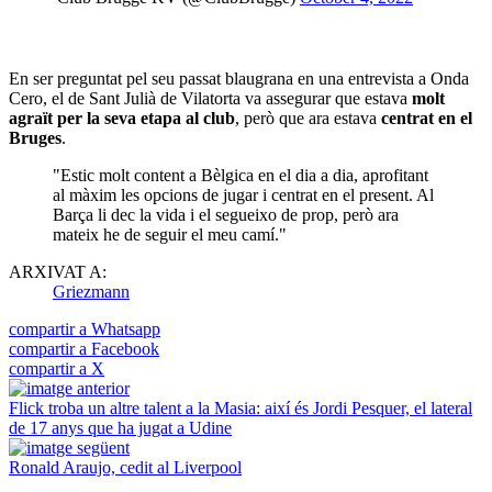
En ser preguntat pel seu passat blaugrana en una entrevista a Onda
Cero, el de Sant Julià de Vilatorta va assegurar que estava
molt
agraït per la seva etapa al club
, però que ara estava
centrat en el
Bruges
.
"Estic molt content a Bèlgica en el dia a dia, aprofitant
al màxim les opcions de jugar i centrat en el present. Al
Barça li dec la vida i el segueixo de prop, però ara
mateix he de seguir el meu camí."
ARXIVAT A:
Griezmann
compartir a Whatsapp
compartir a Facebook
compartir a X
Flick troba un altre talent a la Masia: així és Jordi Pesquer, el lateral
de 17 anys que ha jugat a Udine
Ronald Araujo, cedit al Liverpool