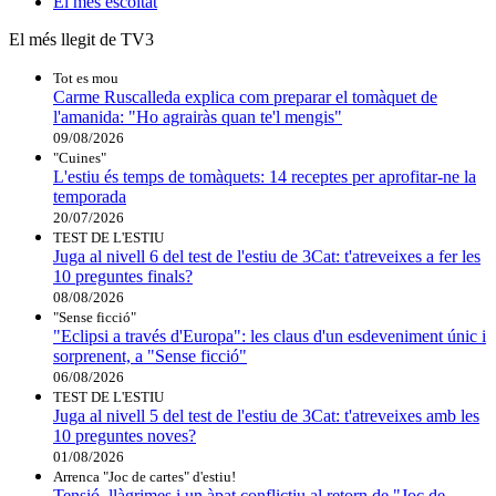
El
més escoltat
El més llegit de TV3
Tot es mou
Carme Ruscalleda explica com preparar el tomàquet de
l'amanida: "Ho agrairàs quan te'l mengis"
09/08/2026
"Cuines"
L'estiu és temps de tomàquets: 14 receptes per aprofitar-ne la
temporada
20/07/2026
TEST DE L'ESTIU
Juga al nivell 6 del test de l'estiu de 3Cat: t'atreveixes a fer les
10 preguntes finals?
08/08/2026
"Sense ficció"
"Eclipsi a través d'Europa": les claus d'un esdeveniment únic i
sorprenent, a "Sense ficció"
06/08/2026
TEST DE L'ESTIU
Juga al nivell 5 del test de l'estiu de 3Cat: t'atreveixes amb les
10 preguntes noves?
01/08/2026
Arrenca "Joc de cartes" d'estiu!
Tensió, llàgrimes i un àpat conflictiu al retorn de "Joc de