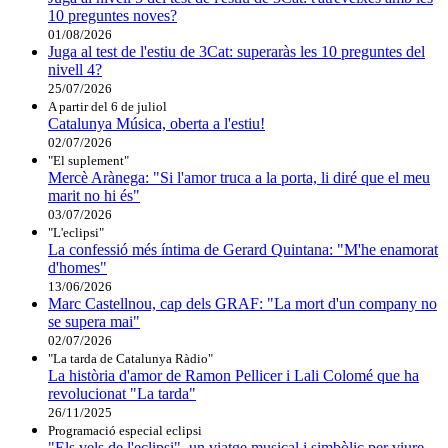
10 preguntes noves?
01/08/2026
Juga al test de l'estiu de 3Cat: superaràs les 10 preguntes del
nivell 4?
25/07/2026
A partir del 6 de juliol
Catalunya Música, oberta a l'estiu!
02/07/2026
"El suplement"
Mercè Arànega: "Si l'amor truca a la porta, li diré que el meu
marit no hi és"
03/07/2026
"L'eclipsi"
La confessió més íntima de Gerard Quintana: "M'he enamorat
d'homes"
13/06/2026
Marc Castellnou, cap dels GRAF: "La mort d'un company no
se supera mai"
02/07/2026
"La tarda de Catalunya Ràdio"
La història d'amor de Ramon Pellicer i Lali Colomé que ha
revolucionat "La tarda"
26/11/2025
Programació especial eclipsi
"Els vels de l'eclipsi", un viatge musical i simbòlic per viure