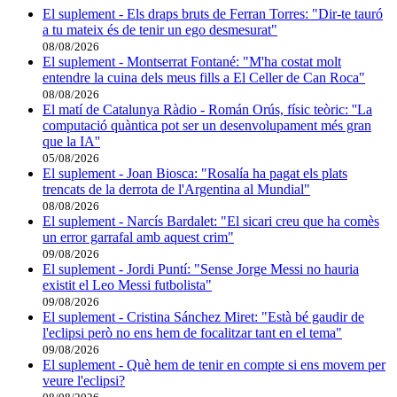
El suplement - Els draps bruts de Ferran Torres: "Dir-te tauró
a tu mateix és de tenir un ego desmesurat"
08/08/2026
El suplement - Montserrat Fontané: "M'ha costat molt
entendre la cuina dels meus fills a El Celler de Can Roca"
08/08/2026
El matí de Catalunya Ràdio - Román Orús, físic teòric: ''La
computació quàntica pot ser un desenvolupament més gran
que la IA''
05/08/2026
El suplement - Joan Biosca: "Rosalía ha pagat els plats
trencats de la derrota de l'Argentina al Mundial"
08/08/2026
El suplement - Narcís Bardalet: "El sicari creu que ha comès
un error garrafal amb aquest crim"
09/08/2026
El suplement - Jordi Puntí: "Sense Jorge Messi no hauria
existit el Leo Messi futbolista"
09/08/2026
El suplement - Cristina Sánchez Miret: "Està bé gaudir de
l'eclipsi però no ens hem de focalitzar tant en el tema"
09/08/2026
El suplement - Què hem de tenir en compte si ens movem per
veure l'eclipsi?