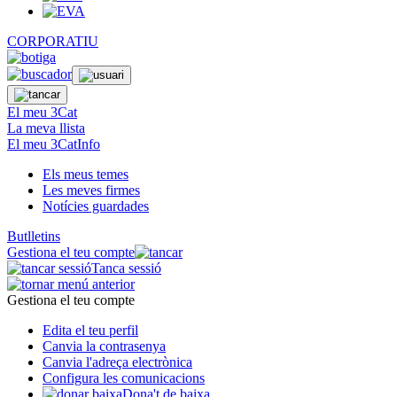
CORPORATIU
El meu 3Cat
La meva llista
El meu 3CatInfo
Els meus temes
Les meves firmes
Notícies guardades
Butlletins
Gestiona el teu compte
Tanca sessió
Gestiona el teu compte
Edita el teu perfil
Canvia la contrasenya
Canvia l'adreça electrònica
Configura les comunicacions
Dona't de baixa