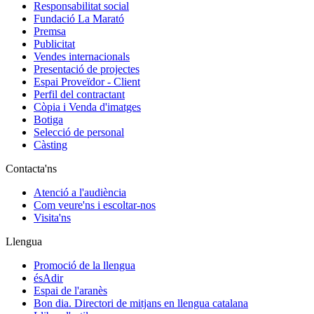
Responsabilitat social
Fundació La Marató
Premsa
Publicitat
Vendes internacionals
Presentació de projectes
Espai Proveïdor - Client
Perfil del contractant
Còpia i Venda d'imatges
Botiga
Selecció de personal
Càsting
Contacta'ns
Atenció a l'audiència
Com veure'ns i escoltar-nos
Visita'ns
Llengua
Promoció de la llengua
ésAdir
Espai de l'aranès
Bon dia. Directori de mitjans en llengua catalana