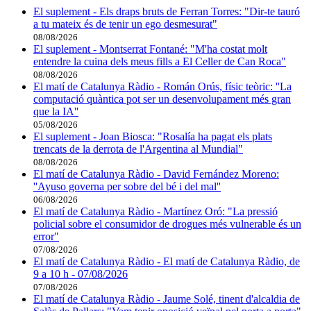
El suplement - Els draps bruts de Ferran Torres: "Dir-te tauró
a tu mateix és de tenir un ego desmesurat"
08/08/2026
El suplement - Montserrat Fontané: "M'ha costat molt
entendre la cuina dels meus fills a El Celler de Can Roca"
08/08/2026
El matí de Catalunya Ràdio - Román Orús, físic teòric: ''La
computació quàntica pot ser un desenvolupament més gran
que la IA''
05/08/2026
El suplement - Joan Biosca: "Rosalía ha pagat els plats
trencats de la derrota de l'Argentina al Mundial"
08/08/2026
El matí de Catalunya Ràdio - David Fernández Moreno:
''Ayuso governa per sobre del bé i del mal''
06/08/2026
El matí de Catalunya Ràdio - Martínez Oró: "La pressió
policial sobre el consumidor de drogues més vulnerable és un
error"
07/08/2026
El matí de Catalunya Ràdio - El matí de Catalunya Ràdio, de
9 a 10 h - 07/08/2026
07/08/2026
El matí de Catalunya Ràdio - Jaume Solé, tinent d'alcaldia de