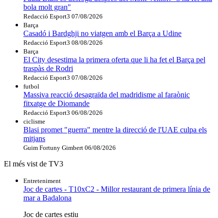
bola molt gran"
Redacció Esport3
07/08/2026
Barça
Casadó i Bardghji no viatgen amb el Barça a Udine
Redacció Esport3
08/08/2026
Barça
El City desestima la primera oferta que li ha fet el Barça pel
traspàs de Rodri
Redacció Esport3
07/08/2026
futbol
Massiva reacció desagraïda del madridisme al faraònic
fitxatge de Diomande
Redacció Esport3
06/08/2026
ciclisme
Blasi promet "guerra" mentre la direcció de l'UAE culpa els
mitjans
Guim Fortuny Gimbert
06/08/2026
El més vist de TV3
Entreteniment
Joc de cartes - T10xC2 - Millor restaurant de primera línia de
mar a Badalona
Joc de cartes estiu