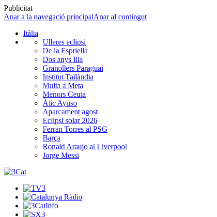
Publicitat
Anar a la navegació principal
Anar al contingut
Itàlia
Ulleres eclipsi
De la Espriella
Dos anys Illa
Granollers Paraguai
Institut Tailàndia
Multa a Meta
Menors Ceuta
Àtic Ayuso
Aparcament agost
Eclipsi solar 2026
Ferran Torres al PSG
Barça
Ronald Araujo al Liverpool
Jorge Messi