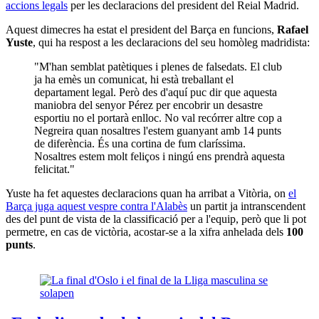
accions legals
per les declaracions del president del Reial Madrid.
Aquest dimecres ha estat el president del Barça en funcions,
Rafael
Yuste
, qui ha respost a les declaracions del seu homòleg madridista:
"M'han semblat patètiques i plenes de falsedats. El club
ja ha emès un comunicat, hi està treballant el
departament legal. Però des d'aquí puc dir que aquesta
maniobra del senyor Pérez per encobrir un desastre
esportiu no el portarà enlloc. No val recórrer altre cop a
Negreira quan nosaltres l'estem guanyant amb 14 punts
de diferència. És una cortina de fum claríssima.
Nosaltres estem molt feliços i ningú ens prendrà aquesta
felicitat."
Yuste ha fet aquestes declaracions quan ha arribat a Vitòria, on
el
Barça juga aquest vespre contra l'Alabès
un partit ja intranscendent
des del punt de vista de la classificació per a l'equip, però que li pot
permetre, en cas de victòria, acostar-se a la xifra anhelada dels
100
punts
.