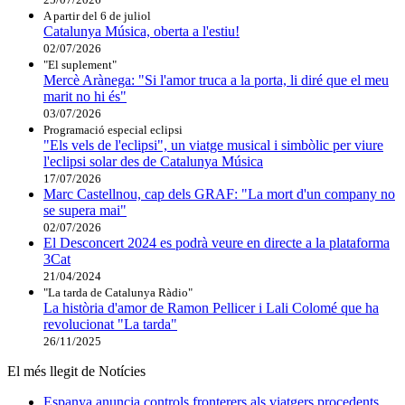
A partir del 6 de juliol
Catalunya Música, oberta a l'estiu!
02/07/2026
"El suplement"
Mercè Arànega: "Si l'amor truca a la porta, li diré que el meu
marit no hi és"
03/07/2026
Programació especial eclipsi
"Els vels de l'eclipsi", un viatge musical i simbòlic per viure
l'eclipsi solar des de Catalunya Música
17/07/2026
Marc Castellnou, cap dels GRAF: "La mort d'un company no
se supera mai"
02/07/2026
El Desconcert 2024 es podrà veure en directe a la plataforma
3Cat
21/04/2024
"La tarda de Catalunya Ràdio"
La història d'amor de Ramon Pellicer i Lali Colomé que ha
revolucionat "La tarda"
26/11/2025
El més llegit de Notícies
Espanya anuncia controls fronterers als viatgers procedents