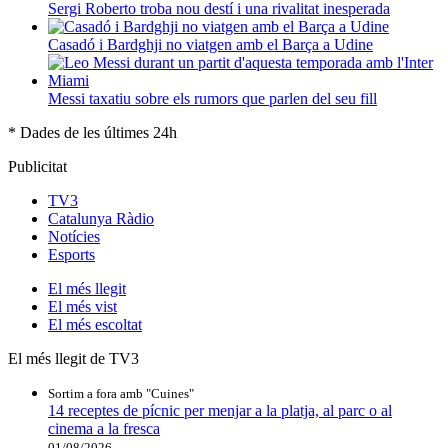
Sergi Roberto troba nou destí i una rivalitat inesperada
Casadó i Bardghji no viatgen amb el Barça a Udine
Messi taxatiu sobre els rumors que parlen del seu fill
* Dades de les últimes 24h
Publicitat
TV3
Catalunya Ràdio
Notícies
Esports
El
més llegit
El
més vist
El
més escoltat
El més llegit de TV3
Sortim a fora amb "Cuines"
14 receptes de pícnic per menjar a la platja, al parc o al
cinema a la fresca
01/08/2026