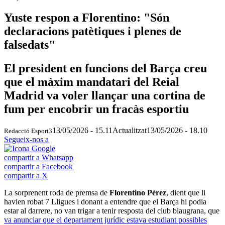
Yuste respon a Florentino: "Són
declaracions patètiques i plenes de
falsedats"
El president en funcions del Barça creu
que el màxim mandatari del Reial
Madrid va voler llançar una cortina de
fum per encobrir un fracàs esportiu
13/05/2026 - 15.11
Actualitzat
13/05/2026 - 18.10
Redacció Esport3
Segueix-nos a
compartir a Whatsapp
compartir a Facebook
compartir a X
La sorprenent roda de premsa de
Florentino Pérez
, dient que li
havien robat 7 Lligues i donant a entendre que el Barça hi podia
estar al darrere, no van trigar a tenir resposta del club blaugrana, que
va anunciar que el departament jurídic estava estudiant possibles