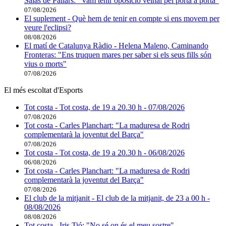
Salàs de Pallars: "Vam tenir oposició veïnal pel porta a porta"
07/08/2026
El suplement - Què hem de tenir en compte si ens movem per
veure l'eclipsi?
08/08/2026
El matí de Catalunya Ràdio - Helena Maleno, Caminando
Fronteras: "Ens truquen mares per saber si els seus fills són
vius o morts"
07/08/2026
El més escoltat d'Esports
Tot costa - Tot costa, de 19 a 20.30 h - 07/08/2026
07/08/2026
Tot costa - Carles Planchart: "La maduresa de Rodri
complementarà la joventut del Barça"
07/08/2026
Tot costa - Tot costa, de 19 a 20.30 h - 06/08/2026
06/08/2026
Tot costa - Carles Planchart: "La maduresa de Rodri
complementarà la joventut del Barça"
07/08/2026
El club de la mitjanit - El club de la mitjanit, de 23 a 00 h -
08/08/2026
08/08/2026
Tot costa - Iris Tió: "No sé on és el meu sostre"