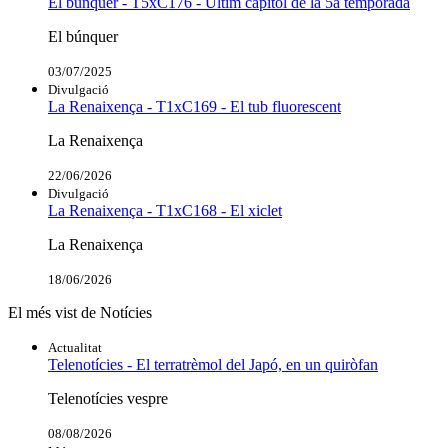
El búnquer - T5xC176 - Últim capítol de la 5a temporada
El búnquer
03/07/2025
Divulgació
La Renaixença - T1xC169 - El tub fluorescent
La Renaixença
22/06/2026
Divulgació
La Renaixença - T1xC168 - El xiclet
La Renaixença
18/06/2026
El més vist de Notícies
Actualitat
Telenotícies - El terratrèmol del Japó, en un quiròfan
Telenotícies vespre
08/08/2026