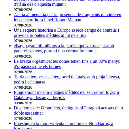
d'Itàlia des d'aquesta mitjanit
07/08/2026
Alerta alimentària per la presència de fragments de vidre en
lots de confitura i mel Bonne Maman
07/08/2026
Una sequera històrica a Europa asseca camps de conreus i
provoca troballes inèdites al llit dels rius
07/08/2026
eBay pagarà 50 milions a la parella que va assetjar amb
paneroles vives, porno i una corona funerària
06/08/2026
La bretxa orgàsmica: les dones tenen fins a un 30% menys
d'orgasmes que els homes
02/08/2026
Tarda de tempestes al terç nord del país, amb pluja intensa,
pedra i calamarsa
07/08/2026
Puigdemont mostra imatges inèdites del seu retorn fugaç a
Catalunya, dos anys després
08/08/2026
Dos homes de Granollers, detinguts al Paraguai acusats d'un
doble assassinat
07/08/2026
Investiguen la mort violenta d'un home a Nou Barris, a
Barcelona