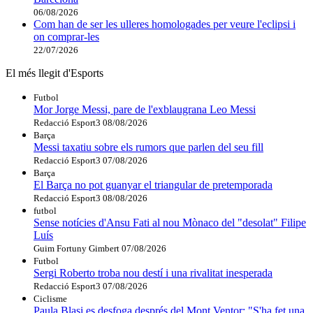
06/08/2026
Com han de ser les ulleres homologades per veure l'eclipsi i
on comprar-les
22/07/2026
El més llegit d'Esports
Futbol
Mor Jorge Messi, pare de l'exblaugrana Leo Messi
Redacció Esport3
08/08/2026
Barça
Messi taxatiu sobre els rumors que parlen del seu fill
Redacció Esport3
07/08/2026
Barça
El Barça no pot guanyar el triangular de pretemporada
Redacció Esport3
08/08/2026
futbol
Sense notícies d'Ansu Fati al nou Mònaco del "desolat" Filipe
Luís
Guim Fortuny Gimbert
07/08/2026
Futbol
Sergi Roberto troba nou destí i una rivalitat inesperada
Redacció Esport3
07/08/2026
Ciclisme
Paula Blasi es desfoga després del Mont Ventor: "S'ha fet una