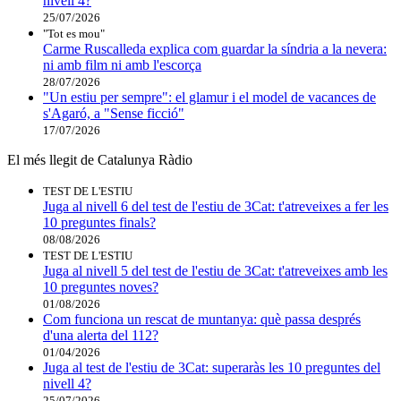
nivell 4?
25/07/2026
"Tot es mou"
Carme Ruscalleda explica com guardar la síndria a la nevera:
ni amb film ni amb l'escorça
28/07/2026
"Un estiu per sempre": el glamur i el model de vacances de
s'Agaró, a "Sense ficció"
17/07/2026
El més llegit de Catalunya Ràdio
TEST DE L'ESTIU
Juga al nivell 6 del test de l'estiu de 3Cat: t'atreveixes a fer les
10 preguntes finals?
08/08/2026
TEST DE L'ESTIU
Juga al nivell 5 del test de l'estiu de 3Cat: t'atreveixes amb les
10 preguntes noves?
01/08/2026
Com funciona un rescat de muntanya: què passa després
d'una alerta del 112?
01/04/2026
Juga al test de l'estiu de 3Cat: superaràs les 10 preguntes del
nivell 4?
25/07/2026