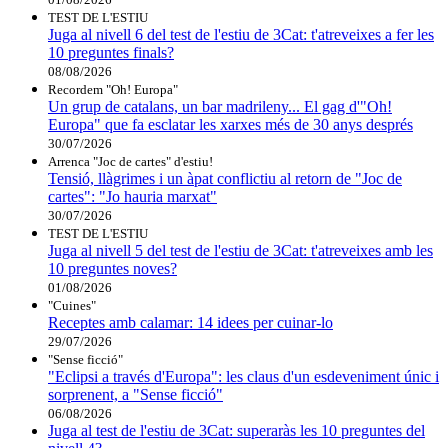
TEST DE L'ESTIU
Juga al nivell 6 del test de l'estiu de 3Cat: t'atreveixes a fer les
10 preguntes finals?
08/08/2026
Recordem "Oh! Europa"
Un grup de catalans, un bar madrileny... El gag d'"Oh!
Europa" que fa esclatar les xarxes més de 30 anys després
30/07/2026
Arrenca "Joc de cartes" d'estiu!
Tensió, llàgrimes i un àpat conflictiu al retorn de "Joc de
cartes": "Jo hauria marxat"
30/07/2026
TEST DE L'ESTIU
Juga al nivell 5 del test de l'estiu de 3Cat: t'atreveixes amb les
10 preguntes noves?
01/08/2026
"Cuines"
Receptes amb calamar: 14 idees per cuinar-lo
29/07/2026
"Sense ficció"
"Eclipsi a través d'Europa": les claus d'un esdeveniment únic i
sorprenent, a "Sense ficció"
06/08/2026
Juga al test de l'estiu de 3Cat: superaràs les 10 preguntes del