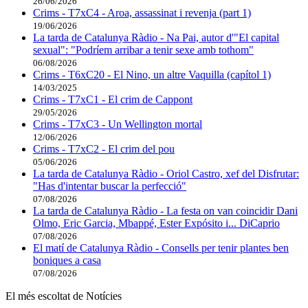
26/06/2026
Crims - T7xC4 - Aroa, assassinat i revenja (part 1)
19/06/2026
La tarda de Catalunya Ràdio - Na Pai, autor d'"El capital
sexual": "Podríem arribar a tenir sexe amb tothom"
06/08/2026
Crims - T6xC20 - El Nino, un altre Vaquilla (capítol 1)
14/03/2025
Crims - T7xC1 - El crim de Cappont
29/05/2026
Crims - T7xC3 - Un Wellington mortal
12/06/2026
Crims - T7xC2 - El crim del pou
05/06/2026
La tarda de Catalunya Ràdio - Oriol Castro, xef del Disfrutar:
"Has d'intentar buscar la perfecció"
07/08/2026
La tarda de Catalunya Ràdio - La festa on van coincidir Dani
Olmo, Eric Garcia, Mbappé, Ester Expósito i... DiCaprio
07/08/2026
El matí de Catalunya Ràdio - Consells per tenir plantes ben
boniques a casa
07/08/2026
El més escoltat de Notícies