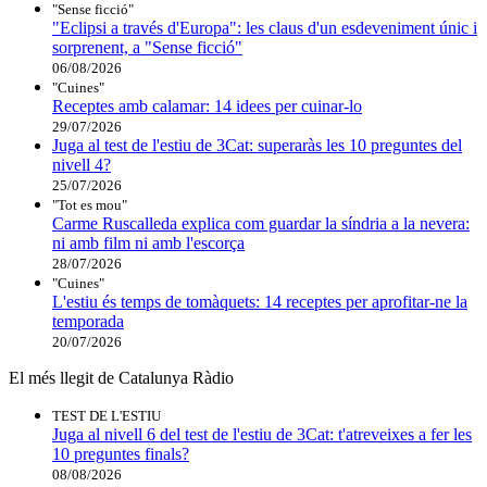
"Sense ficció"
"Eclipsi a través d'Europa": les claus d'un esdeveniment únic i
sorprenent, a "Sense ficció"
06/08/2026
"Cuines"
Receptes amb calamar: 14 idees per cuinar-lo
29/07/2026
Juga al test de l'estiu de 3Cat: superaràs les 10 preguntes del
nivell 4?
25/07/2026
"Tot es mou"
Carme Ruscalleda explica com guardar la síndria a la nevera:
ni amb film ni amb l'escorça
28/07/2026
"Cuines"
L'estiu és temps de tomàquets: 14 receptes per aprofitar-ne la
temporada
20/07/2026
El més llegit de Catalunya Ràdio
TEST DE L'ESTIU
Juga al nivell 6 del test de l'estiu de 3Cat: t'atreveixes a fer les
10 preguntes finals?
08/08/2026