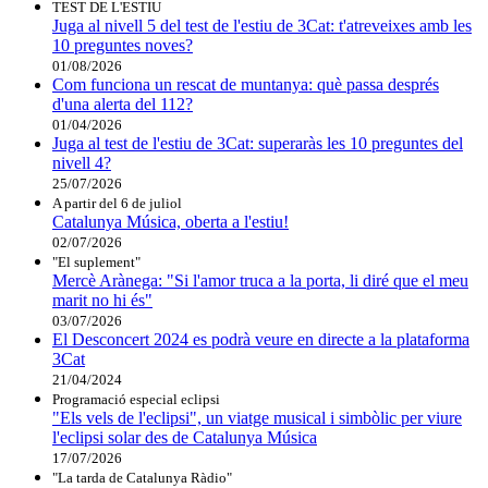
TEST DE L'ESTIU
Juga al nivell 5 del test de l'estiu de 3Cat: t'atreveixes amb les
10 preguntes noves?
01/08/2026
Com funciona un rescat de muntanya: què passa després
d'una alerta del 112?
01/04/2026
Juga al test de l'estiu de 3Cat: superaràs les 10 preguntes del
nivell 4?
25/07/2026
A partir del 6 de juliol
Catalunya Música, oberta a l'estiu!
02/07/2026
"El suplement"
Mercè Arànega: "Si l'amor truca a la porta, li diré que el meu
marit no hi és"
03/07/2026
El Desconcert 2024 es podrà veure en directe a la plataforma
3Cat
21/04/2024
Programació especial eclipsi
"Els vels de l'eclipsi", un viatge musical i simbòlic per viure
l'eclipsi solar des de Catalunya Música
17/07/2026
"La tarda de Catalunya Ràdio"