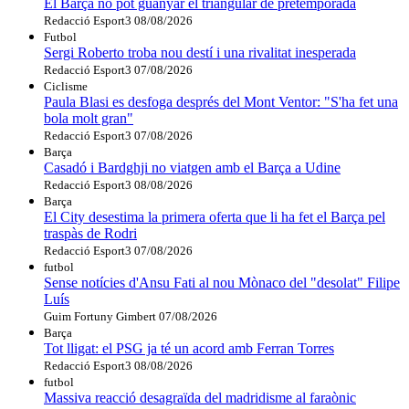
El Barça no pot guanyar el triangular de pretemporada
Redacció Esport3
08/08/2026
Futbol
Sergi Roberto troba nou destí i una rivalitat inesperada
Redacció Esport3
07/08/2026
Ciclisme
Paula Blasi es desfoga després del Mont Ventor: "S'ha fet una
bola molt gran"
Redacció Esport3
07/08/2026
Barça
Casadó i Bardghji no viatgen amb el Barça a Udine
Redacció Esport3
08/08/2026
Barça
El City desestima la primera oferta que li ha fet el Barça pel
traspàs de Rodri
Redacció Esport3
07/08/2026
futbol
Sense notícies d'Ansu Fati al nou Mònaco del "desolat" Filipe
Luís
Guim Fortuny Gimbert
07/08/2026
Barça
Tot lligat: el PSG ja té un acord amb Ferran Torres
Redacció Esport3
08/08/2026
futbol
Massiva reacció desagraïda del madridisme al faraònic