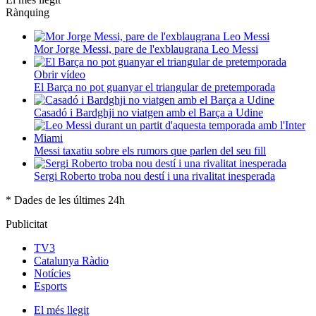
Rànquing
Mor Jorge Messi, pare de l'exblaugrana Leo Messi
Obrir vídeo
El Barça no pot guanyar el triangular de pretemporada
Casadó i Bardghji no viatgen amb el Barça a Udine
Messi taxatiu sobre els rumors que parlen del seu fill
Sergi Roberto troba nou destí i una rivalitat inesperada
* Dades de les últimes 24h
Publicitat
TV3
Catalunya Ràdio
Notícies
Esports
El
més llegit