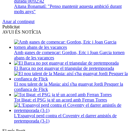
durada
00:02:42
Aitana Bonamatí: "Penso mantenir aquesta ambició durant
molts anys"
Anar al contingut
Publicitat
AVUI ÉS NOTÍCIA
Amb ganes de començar: Gordon, Eric i Joan Garcia tornen
abans de les vacances
El Barça no pot guanyar el triangular de pretemporada
El nou talent de la Masia: així s'ha guanyat Jordi Pesquer la
confiança de Flick
Tot lligat: el PSG ja té un acord amb Ferran Torres
L'Espanyol perd contra el Coventry el darrer amistós de
pretemporada (3-1)
El més llegit