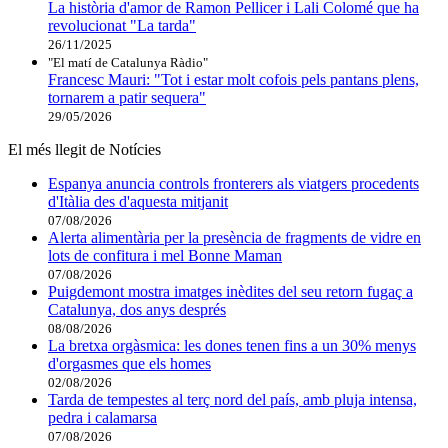
La història d'amor de Ramon Pellicer i Lali Colomé que ha
revolucionat "La tarda"
26/11/2025
"El matí de Catalunya Ràdio"
Francesc Mauri: "Tot i estar molt cofois pels pantans plens,
tornarem a patir sequera"
29/05/2026
El més llegit de Notícies
Espanya anuncia controls fronterers als viatgers procedents
d'Itàlia des d'aquesta mitjanit
07/08/2026
Alerta alimentària per la presència de fragments de vidre en
lots de confitura i mel Bonne Maman
07/08/2026
Puigdemont mostra imatges inèdites del seu retorn fugaç a
Catalunya, dos anys després
08/08/2026
La bretxa orgàsmica: les dones tenen fins a un 30% menys
d'orgasmes que els homes
02/08/2026
Tarda de tempestes al terç nord del país, amb pluja intensa,
pedra i calamarsa
07/08/2026