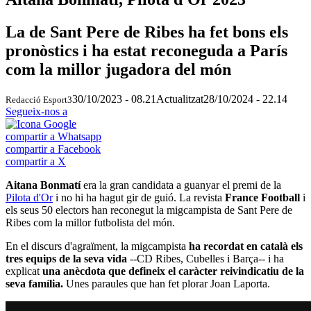
La de Sant Pere de Ribes ha fet bons els
pronòstics i ha estat reconeguda a París
com la millor jugadora del món
30/10/2023 - 08.21
Actualitzat
28/10/2024 - 22.14
Redacció Esport3
Segueix-nos a
compartir a Whatsapp
compartir a Facebook
compartir a X
Aitana Bonmatí
era la gran candidata a guanyar el premi de la
Pilota d'Or
i no hi ha hagut gir de guió. La revista
France Football
i
els seus 50 electors
han reconegut la migcampista de Sant Pere de
Ribes com la millor futbolista del món.
En el discurs d'agraïment, la migcampista
ha recordat en català els
tres equips de la seva vida
--CD Ribes, Cubelles i Barça-- i ha
explicat
una anècdota que defineix el caràcter reivindicatiu de la
seva família.
Unes paraules que han fet plorar Joan Laporta.