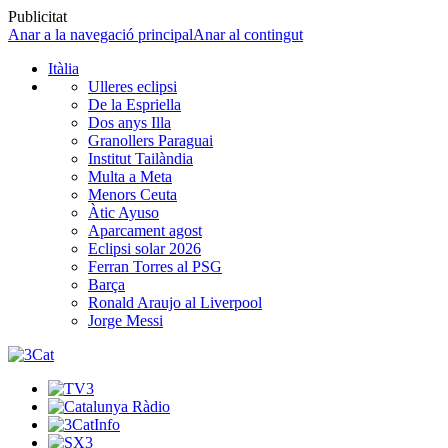
Publicitat
Anar a la navegació principal
Anar al contingut
Itàlia
Ulleres eclipsi
De la Espriella
Dos anys Illa
Granollers Paraguai
Institut Tailàndia
Multa a Meta
Menors Ceuta
Àtic Ayuso
Aparcament agost
Eclipsi solar 2026
Ferran Torres al PSG
Barça
Ronald Araujo al Liverpool
Jorge Messi