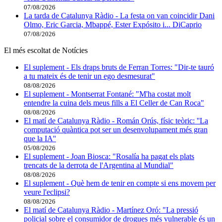
07/08/2026
La tarda de Catalunya Ràdio - La festa on van coincidir Dani
Olmo, Eric Garcia, Mbappé, Ester Expósito i... DiCaprio
07/08/2026
El més escoltat de Notícies
El suplement - Els draps bruts de Ferran Torres: "Dir-te tauró
a tu mateix és de tenir un ego desmesurat"
08/08/2026
El suplement - Montserrat Fontané: "M'ha costat molt
entendre la cuina dels meus fills a El Celler de Can Roca"
08/08/2026
El matí de Catalunya Ràdio - Román Orús, físic teòric: ''La
computació quàntica pot ser un desenvolupament més gran
que la IA''
05/08/2026
El suplement - Joan Biosca: "Rosalía ha pagat els plats
trencats de la derrota de l'Argentina al Mundial"
08/08/2026
El suplement - Què hem de tenir en compte si ens movem per
veure l'eclipsi?
08/08/2026
El matí de Catalunya Ràdio - Martínez Oró: "La pressió
policial sobre el consumidor de drogues més vulnerable és un