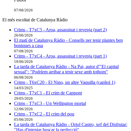
07/08/2026
El més escoltat de Catalunya Ràdio
Crims - T7xC5 - Aroa, assassinat i revenja (part 2)
26/06/2026
El matí de Catalunya Ràdio - Consells per tenir plantes ben
boniques a casa
07/08/2026
Crims - T7xC4 - Aroa, assassinat i revenja (part 1)
19/06/2026
La tarda de Catalunya Ràdio - Na Pai, autor d'"El capital
sexual": "Podríem arribar a tenir sexe amb tothom"
06/08/2026
Crims - T6xC20 - El Nino, un altre Vaquilla (capítol 1)
14/03/2025
Crims - T7xC1 - El crim de Cappont
29/05/2026
Crims - T7xC3 - Un Wellington mortal
12/06/2026
Crims - T7xC2 - El crim del pou
05/06/2026
La tarda de Catalunya Ràdio - Oriol Castro, xef del Disfrutar:
"Has d'intentar buscar la perfecció"