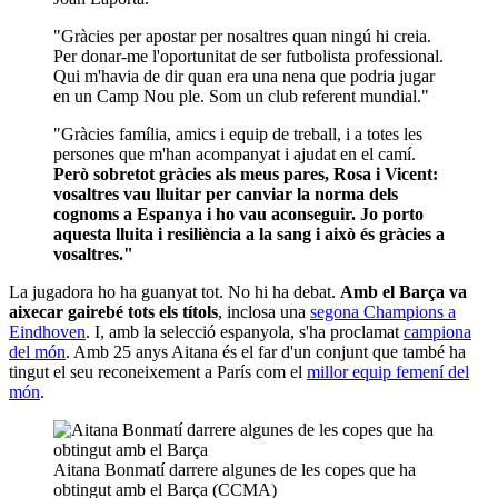
"Gràcies per apostar per nosaltres quan ningú hi creia.
Per donar-me l'oportunitat de ser futbolista professional.
Qui m'havia de dir quan era una nena que podria jugar
en un Camp Nou ple. Som un club referent mundial."
"Gràcies família, amics i equip de treball, i a totes les
persones que m'han acompanyat i ajudat en el camí.
Però sobretot gràcies als meus pares, Rosa i Vicent:
vosaltres vau lluitar per canviar la norma dels
cognoms a Espanya i ho vau aconseguir. Jo porto
aquesta lluita i resiliència a la sang i això és gràcies a
vosaltres."
La jugadora ho ha guanyat tot. No hi ha debat.
Amb el Barça va
aixecar gairebé tots els títols
, inclosa una
segona Champions a
Eindhoven
. I, amb la selecció espanyola, s'ha proclamat
campiona
del món
. Amb 25 anys Aitana és el far d'un conjunt que també ha
tingut el seu reconeixement a París com el
millor equip femení del
món
.
Aitana Bonmatí darrere algunes de les copes que ha
obtingut amb el Barça (CCMA)