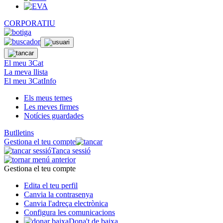
CORPORATIU
El meu 3Cat
La meva llista
El meu 3CatInfo
Els meus temes
Les meves firmes
Notícies guardades
Butlletins
Gestiona el teu compte
Tanca sessió
Gestiona el teu compte
Edita el teu perfil
Canvia la contrasenya
Canvia l'adreça electrònica
Configura les comunicacions
Dona't de baixa