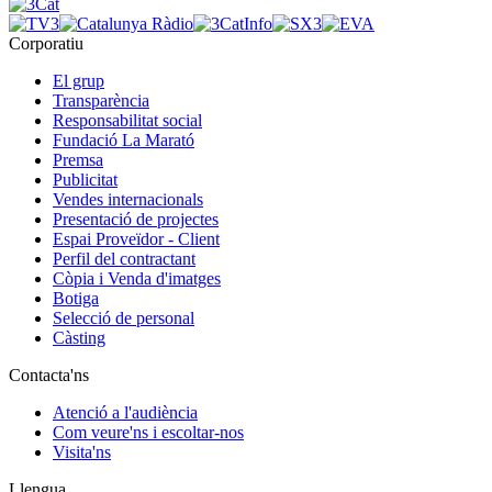
Corporatiu
El grup
Transparència
Responsabilitat social
Fundació La Marató
Premsa
Publicitat
Vendes internacionals
Presentació de projectes
Espai Proveïdor - Client
Perfil del contractant
Còpia i Venda d'imatges
Botiga
Selecció de personal
Càsting
Contacta'ns
Atenció a l'audiència
Com veure'ns i escoltar-nos
Visita'ns
Llengua