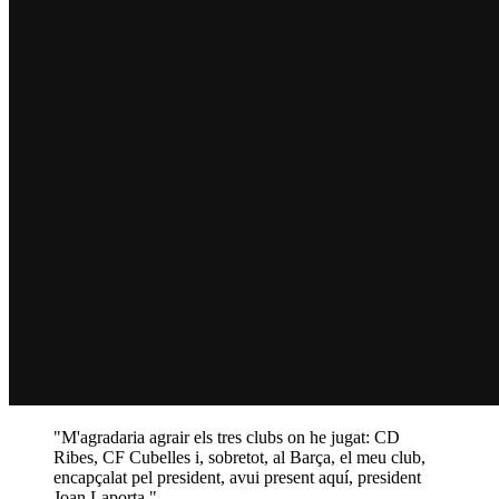
"M'agradaria agrair els tres clubs on he jugat: CD
Ribes, CF Cubelles i, sobretot, al Barça, el meu club,
encapçalat pel president, avui present aquí, president
Joan Laporta."