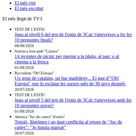
El
més vist
El
més escoltat
El més llegit de TV3
TEST DE L'ESTIU
Juga al nivell 6 del test de l'estiu de 3Cat: t'atreveixes a fer les
10 preguntes finals?
08/08/2026
Sortim a fora amb "Cuines"
14 receptes de pícnic per menjar a la platja, al parc o al
cinema a la fresca
01/08/2026
Recordem "Oh! Europa"
Un grup de catalans, un bar madrileny... El gag d'"Oh!
Europa" que fa esclatar les xarxes més de 30 anys després
30/07/2026
TEST DE L'ESTIU
Juga al nivell 5 del test de l'estiu de 3Cat: t'atreveixes amb les
10 preguntes noves?
01/08/2026
Arrenca "Joc de cartes" d'estiu!
Tensió, llàgrimes i un àpat conflictiu al retorn de "Joc de
cartes": "Jo hauria marxat"
30/07/2026