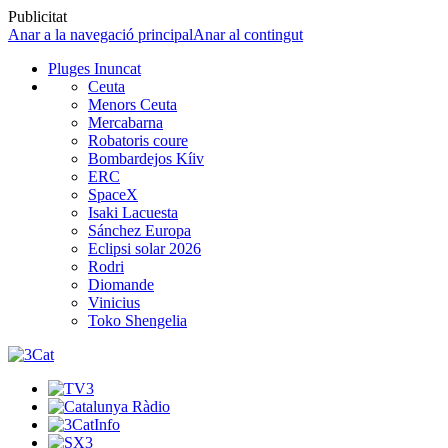
Publicitat
Anar a la navegació principal
Anar al contingut
Pluges Inuncat
Ceuta
Menors Ceuta
Mercabarna
Robatoris coure
Bombardejos Kíiv
ERC
SpaceX
Isaki Lacuesta
Sánchez Europa
Eclipsi solar 2026
Rodri
Diomande
Vinicius
Toko Shengelia