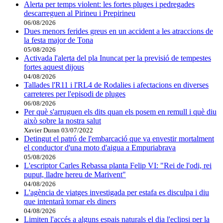
Alerta per temps violent: les fortes pluges i pedregades
descarreguen al Pirineu i Prepirineu
06/08/2026
Dues menors ferides greus en un accident a les atraccions de
la festa major de Tona
05/08/2026
Activada l'alerta del pla Inuncat per la previsió de tempestes
fortes aquest dijous
04/08/2026
Tallades l'R11 i l'RL4 de Rodalies i afectacions en diverses
carreteres per l'episodi de pluges
06/08/2026
Per què s'arruguen els dits quan els posem en remull i què diu
això sobre la nostra salut
Xavier Duran
03/07/2022
Detingut el patró de l'embarcació que va envestir mortalment
el conductor d'una moto d'aigua a Empuriabrava
05/08/2026
L'escriptor Carles Rebassa planta Felip VI: "Rei de l'odi, rei
puput, lladre hereu de Marivent"
04/08/2026
L'agència de viatges investigada per estafa es disculpa i diu
que intentarà tornar els diners
04/08/2026
Limiten l'accés a alguns espais naturals el dia l'eclipsi per la