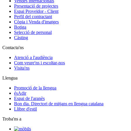
Vendes internacionals
Presentació de projectes
Espai Proveïdor - Client
Perfil del contractant
Còpia i Venda d'imatges
Botiga
Selecció de personal
Càsting
Contacta'ns
Atenció a l'audiència
Com veure'ns i escoltar-nos
Visita'ns
Llengua
Promoció de la llengua
ésAdir
Espai de l'aranès
Bon dia. Directori de mitjans en llengua catalana
Llibre d'estil
Troba'ns a