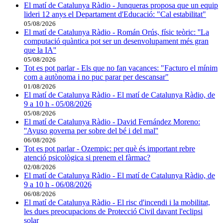
El matí de Catalunya Ràdio - Junqueras proposa que un equip
lideri 12 anys el Departament d'Educació: "Cal estabilitat"
05/08/2026
El matí de Catalunya Ràdio - Román Orús, físic teòric: ''La
computació quàntica pot ser un desenvolupament més gran
que la IA''
05/08/2026
Tot es pot parlar - Els que no fan vacances: "Facturo el mínim
com a autònoma i no puc parar per descansar"
01/08/2026
El matí de Catalunya Ràdio - El matí de Catalunya Ràdio, de
9 a 10 h - 05/08/2026
05/08/2026
El matí de Catalunya Ràdio - David Fernández Moreno:
''Ayuso governa per sobre del bé i del mal''
06/08/2026
Tot es pot parlar - Ozempic: per què és important rebre
atenció psicològica si prenem el fàrmac?
02/08/2026
El matí de Catalunya Ràdio - El matí de Catalunya Ràdio, de
9 a 10 h - 06/08/2026
06/08/2026
El matí de Catalunya Ràdio - El risc d'incendi i la mobilitat,
les dues preocupacions de Protecció Civil davant l'eclipsi
solar