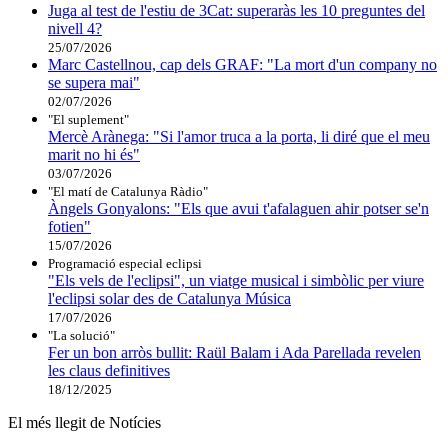
Juga al test de l'estiu de 3Cat: superaràs les 10 preguntes del
nivell 4?
25/07/2026
Marc Castellnou, cap dels GRAF: "La mort d'un company no
se supera mai"
02/07/2026
"El suplement"
Mercè Arànega: "Si l'amor truca a la porta, li diré que el meu
marit no hi és"
03/07/2026
"El matí de Catalunya Ràdio"
Àngels Gonyalons: "Els que avui t'afalaguen ahir potser se'n
fotien"
15/07/2026
Programació especial eclipsi
"Els vels de l'eclipsi", un viatge musical i simbòlic per viure
l'eclipsi solar des de Catalunya Música
17/07/2026
"La solució"
Fer un bon arròs bullit: Raül Balam i Ada Parellada revelen
les claus definitives
18/12/2025
El més llegit de Notícies