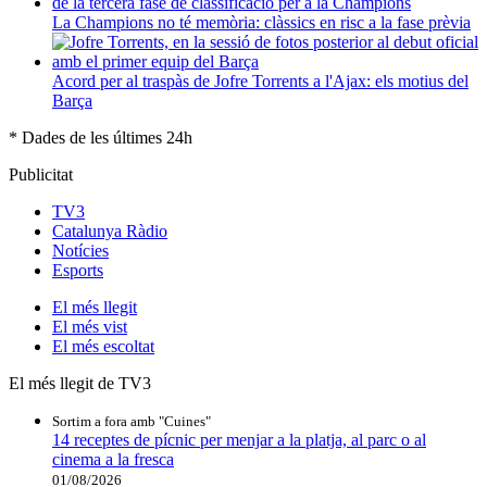
La Champions no té memòria: clàssics en risc a la fase prèvia
Acord per al traspàs de Jofre Torrents a l'Ajax: els motius del
Barça
* Dades de les últimes 24h
Publicitat
TV3
Catalunya Ràdio
Notícies
Esports
El
més llegit
El
més vist
El
més escoltat
El més llegit de TV3
Sortim a fora amb "Cuines"
14 receptes de pícnic per menjar a la platja, al parc o al
cinema a la fresca
01/08/2026