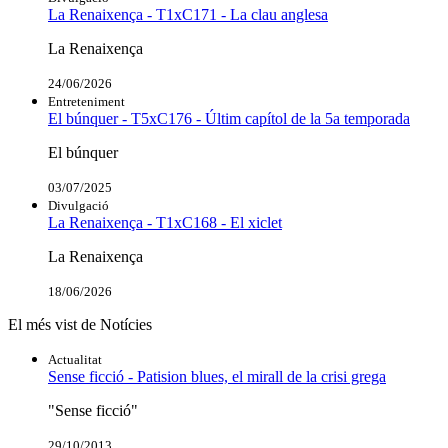
La Renaixença - T1xC171 - La clau anglesa
La Renaixença
24/06/2026
Entreteniment
El búnquer - T5xC176 - Últim capítol de la 5a temporada
El búnquer
03/07/2025
Divulgació
La Renaixença - T1xC168 - El xiclet
La Renaixença
18/06/2026
El més vist de Notícies
Actualitat
Sense ficció - Patision blues, el mirall de la crisi grega
"Sense ficció"
29/10/2013