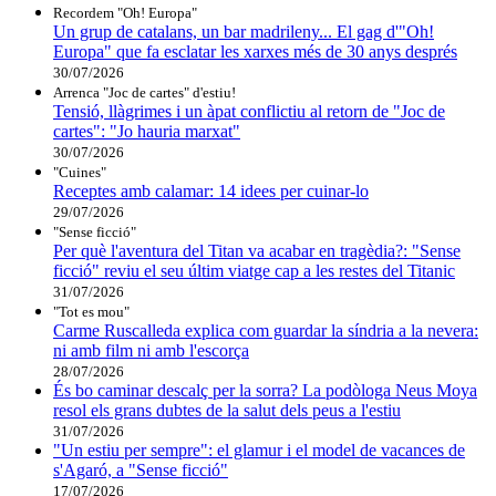
Recordem "Oh! Europa"
Un grup de catalans, un bar madrileny... El gag d'"Oh!
Europa" que fa esclatar les xarxes més de 30 anys després
30/07/2026
Arrenca "Joc de cartes" d'estiu!
Tensió, llàgrimes i un àpat conflictiu al retorn de "Joc de
cartes": "Jo hauria marxat"
30/07/2026
"Cuines"
Receptes amb calamar: 14 idees per cuinar-lo
29/07/2026
"Sense ficció"
Per què l'aventura del Titan va acabar en tragèdia?: "Sense
ficció" reviu el seu últim viatge cap a les restes del Titanic
31/07/2026
"Tot es mou"
Carme Ruscalleda explica com guardar la síndria a la nevera:
ni amb film ni amb l'escorça
28/07/2026
És bo caminar descalç per la sorra? La podòloga Neus Moya
resol els grans dubtes de la salut dels peus a l'estiu
31/07/2026
"Un estiu per sempre": el glamur i el model de vacances de
s'Agaró, a "Sense ficció"
17/07/2026