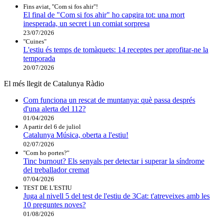
Fins aviat, "Com si fos ahir"!
El final de "Com si fos ahir" ho capgira tot: una mort
inesperada, un secret i un comiat sorpresa
23/07/2026
"Cuines"
L'estiu és temps de tomàquets: 14 receptes per aprofitar-ne la
temporada
20/07/2026
El més llegit de Catalunya Ràdio
Com funciona un rescat de muntanya: què passa després
d'una alerta del 112?
01/04/2026
A partir del 6 de juliol
Catalunya Música, oberta a l'estiu!
02/07/2026
"Com ho portes?"
Tinc burnout? Els senyals per detectar i superar la síndrome
del treballador cremat
07/04/2026
TEST DE L'ESTIU
Juga al nivell 5 del test de l'estiu de 3Cat: t'atreveixes amb les
10 preguntes noves?
01/08/2026