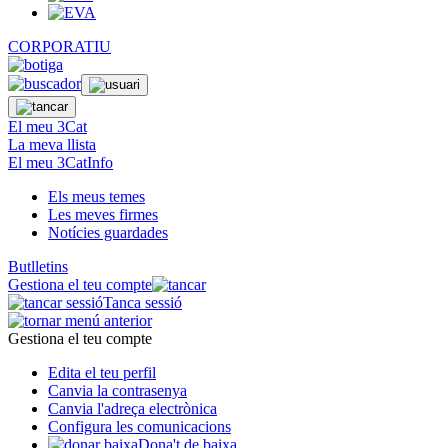
CORPORATIU
El meu 3Cat
La meva llista
El meu 3CatInfo
Els meus temes
Les meves firmes
Notícies guardades
Butlletins
Gestiona el teu compte
Tanca sessió
Gestiona el teu compte
Edita el teu perfil
Canvia la contrasenya
Canvia l'adreça electrònica
Configura les comunicacions
Dona't de baixa