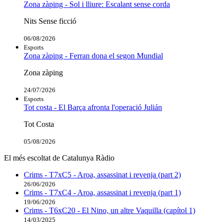
Zona zàping - Sol i lliure: Escalant sense corda
Nits Sense ficció
06/08/2026
Esports
Zona zàping - Ferran dona el segon Mundial
Zona zàping
24/07/2026
Esports
Tot costa - El Barça afronta l'operació Julián
Tot Costa
05/08/2026
El més escoltat de Catalunya Ràdio
Crims - T7xC5 - Aroa, assassinat i revenja (part 2)
26/06/2026
Crims - T7xC4 - Aroa, assassinat i revenja (part 1)
19/06/2026
Crims - T6xC20 - El Nino, un altre Vaquilla (capítol 1)
14/03/2025