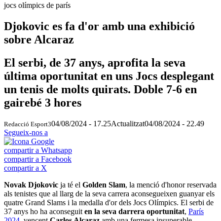
jocs olímpics de parís
Djokovic es fa d'or amb una exhibició
sobre Alcaraz
El serbi, de 37 anys, aprofita la seva
última oportunitat en uns Jocs desplegant
un tenis de molts quirats. Doble 7-6 en
gairebé 3 hores
04/08/2024 - 17.25
Actualitzat
04/08/2024 - 22.49
Redacció Esport3
Segueix-nos a
compartir a Whatsapp
compartir a Facebook
compartir a X
Novak Djokovic
ja té el
Golden Slam
, la menció d'honor reservada
als tenistes que al llarg de la seva carrera aconsegueixen guanyar els
quatre Grand Slams i la medalla d'or dels Jocs Olímpics. El serbi de
37 anys ho ha aconseguit
en la seva darrera oportunitat
,
París
2024
, vencent
Carlos Alcaraz
amb una fermesa insuperable.