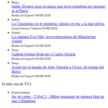
Barça
Julián Álvarez posa en marxa una nova estratègia per apropar-
se al Barça
Redacció Esport3
06/08/2026
futbol
La Champions no té memòria: clàssics en risc a la fase prèvia
Guim Fortuny Gimbert
05/08/2026
Futbol
La catalana Eva Olid, nova entrenadora del Manchester
United
Redacció Esport3
05/08/2026
Tenis
Galleda d'aigua freda per a Carlos Alcaraz
Redacció Esport3
05/08/2026
barça
Acord per al traspàs de Jofre Torrents a l'Ajax: els motius del
Barça
Redacció Esport3
06/08/2026
El més vist de TV3
Entreteniment
Joc de cartes - T10xC2 - Millor restaurant de primera línia de
mar a Badalona