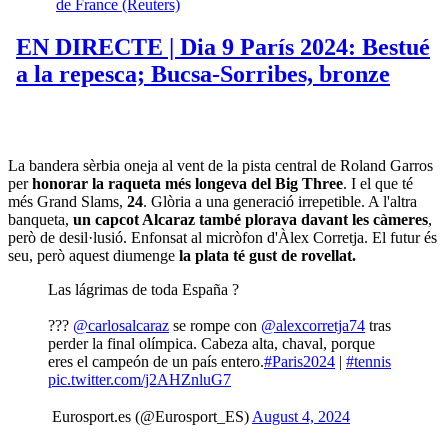
La bandera sèrbia oneja al vent de la pista central de Roland Garros
per
honorar la raqueta més longeva del Big Three
. I el que té
més Grand Slams,
24
. Glòria a una generació irrepetible. A l'altra
banqueta,
un capcot Alcaraz també plorava davant les càmeres
,
però de desil·lusió. Enfonsat al micròfon d'Àlex Corretja. El futur és
seu, però aquest diumenge
la plata té gust de rovellat.
Las lágrimas de toda España ?
??‍?
@carlosalcaraz
se rompe con
@alexcorretja74
tras
perder la final olímpica. Cabeza alta, chaval, porque
eres el campeón de un país entero.
#Paris2024
|
#tennis
pic.twitter.com/j2AHZnluG7
 Eurosport.es (@Eurosport_ES)
August 4, 2024