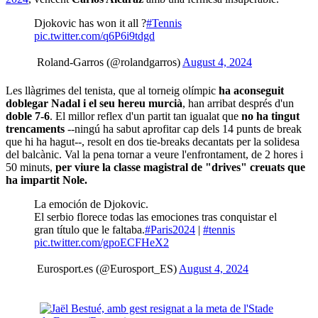
Djokovic has won it all ?
#Tennis
pic.twitter.com/q6P6i9tdgd
 Roland-Garros (@rolandgarros)
August 4, 2024
Les llàgrimes del tenista, que al torneig olímpic
ha aconseguit
doblegar Nadal i el seu hereu murcià
, han arribat després d'un
doble 7-6
. El millor reflex d'un partit tan igualat que
no ha tingut
trencaments
--ningú ha sabut aprofitar cap dels 14 punts de break
que hi ha hagut--, resolt en dos tie-breaks decantats per la solidesa
del balcànic. Val la pena tornar a veure l'enfrontament, de 2 hores i
50 minuts,
per viure la classe magistral de "drives" creuats que
ha impartit Nole.
La emoción de Djokovic.
El serbio florece todas las emociones tras conquistar el
gran título que le faltaba.
#Paris2024
|
#tennis
pic.twitter.com/gpoECFHeX2
 Eurosport.es (@Eurosport_ES)
August 4, 2024