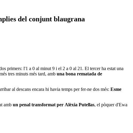
mplies del conjunt blaugrana
os primers: l'1 a 0 al minut 9 i el 2 a 0 al 21. El tercer ha estat una
omés tres minuts més tard, amb
una bona rematada de
arribar al descans encara hi havia temps per fer-ne dos més:
Esme
uat amb
un penal transformat per
Alèxia Putellas
, el pòquer d'Ewa