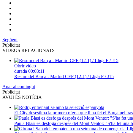
Següent
Publicitat
VÍDEOS RELACIONATS
Obrir vídeo
durada
00:03:11
Resum del Barça - Madrid CFF (12-1) / Lliga F / J15
Anar al contingut
Publicitat
AVUI ÉS NOTÍCIA
El City desestima la primera oferta que li ha fet el Barça pel tr
Paula Blasi es desfoga després del Mont Ventor: "S'ha fet una 