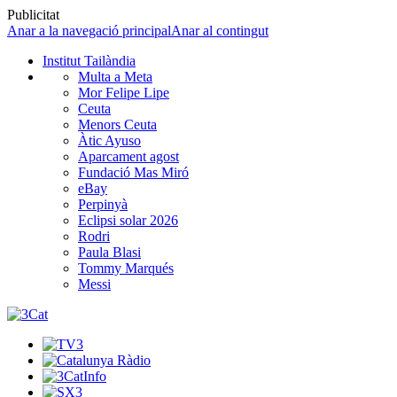
Publicitat
Anar a la navegació principal
Anar al contingut
Institut Tailàndia
Multa a Meta
Mor Felipe Lipe
Ceuta
Menors Ceuta
Àtic Ayuso
Aparcament agost
Fundació Mas Miró
eBay
Perpinyà
Eclipsi solar 2026
Rodri
Paula Blasi
Tommy Marqués
Messi