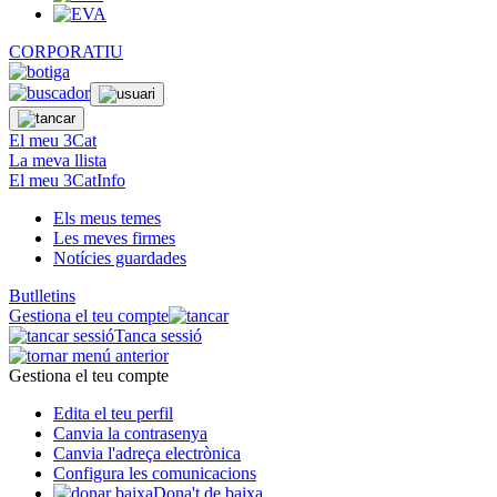
CORPORATIU
El meu 3Cat
La meva llista
El meu 3CatInfo
Els meus temes
Les meves firmes
Notícies guardades
Butlletins
Gestiona el teu compte
Tanca sessió
Gestiona el teu compte
Edita el teu perfil
Canvia la contrasenya
Canvia l'adreça electrònica
Configura les comunicacions
Dona't de baixa