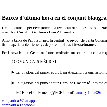
Baixes d'última hora en el conjunt blaugr
L'equip entrenat per Pere Romeu ha recuperat durant les festes de Nad
sensibles:
Caroline Graham i Laia Aleixandri
.
Amb la baixa de Patri Guijarro, la central --o pivot-- de Santa Colom
tindrà apartada dels terrenys de joc entre
dues i tres setmanes
.
Per la seva banda,
Graham
té unes molèsties musculars a la cama esq
❗️[COMUNICATS MÈDICS]
▶️ La jugadora del primer equip Laia Aleixandri té una lesió mus
▶️ La jugadora del primer equip Caroline Graham té unes molès
— FC Barcelona Femení (@FCBfemeni)
January 10, 2026
compartir a Whatsapp
compartir a Facebook