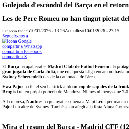
Golejada d'escàndol del Barça en el retorn 
Les de Pere Romeu no han tingut pietat de
10/01/2026 - 13.26
Actualitzat
10/01/2026 - 23.15
Redacció Esport3
Segueix-nos a
compartir a Whatsapp
compartir a Facebook
compartir a X
El
Barça
ha apallissat el
Madrid Club de Futbol Femení
i la prota
gran jugada de Carla Julià
, que en aquesta Lliga encara no havia ma
Sydney Schertenleib
des de la cantonada de l'àrea.
Ewa Pajor
ha fet el seu hat-trick amb
un cop de cap des de la fronta
Brugts
i un en pròpia porteria de Mendoza. Ni més ni menys que 7-0 
A la represa,
Nautnes
ha guanyat l'esquena a Mapi León per marcar el
Pajor i un altre de Sydney. També s'han afegit a la festa Ainoa Gómez,
Mira el resum del Barça - Madrid CFF (1