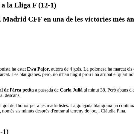
a la Lliga F (12-1)
l Madrid CFF en una de les victòries més à
gonista ha estat
Ewa Pajor
, autora de 4 gols. La polonesa ha marcat els d
rcat. Les blaugranes, però, no n'han tingut prou i ha arribat el quart n
l de l'àrea petita
a passada de
Carla Julià
al minut 38. Però abans d'
al descans.
 gol de l'honor per a les madridistes. La golejada blaugrana ha contin
 només sis minuts després d'entrar al terreny de joc, i Clàudia Pina.
2-1)