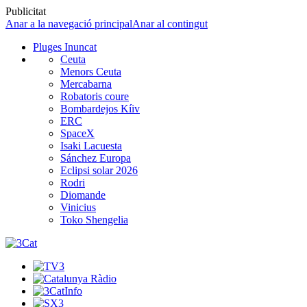
Publicitat
Anar a la navegació principal
Anar al contingut
Pluges Inuncat
Ceuta
Menors Ceuta
Mercabarna
Robatoris coure
Bombardejos Kíiv
ERC
SpaceX
Isaki Lacuesta
Sánchez Europa
Eclipsi solar 2026
Rodri
Diomande
Vinicius
Toko Shengelia