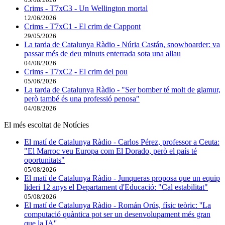
Crims - T7xC3 - Un Wellington mortal
12/06/2026
Crims - T7xC1 - El crim de Cappont
29/05/2026
La tarda de Catalunya Ràdio - Núria Castán, snowboarder: va
passar més de deu minuts enterrada sota una allau
04/08/2026
Crims - T7xC2 - El crim del pou
05/06/2026
La tarda de Catalunya Ràdio - "Ser bomber té molt de glamur,
però també és una professió penosa"
04/08/2026
El més escoltat de Notícies
El matí de Catalunya Ràdio - Carlos Pérez, professor a Ceuta:
"El Marroc veu Europa com El Dorado, però el país té
oportunitats"
05/08/2026
El matí de Catalunya Ràdio - Junqueras proposa que un equip
lideri 12 anys el Departament d'Educació: "Cal estabilitat"
05/08/2026
El matí de Catalunya Ràdio - Román Orús, físic teòric: ''La
computació quàntica pot ser un desenvolupament més gran
que la IA''