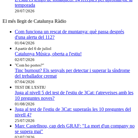
temporada
20/07/2026
El més llegit de Catalunya Ràdio
Com funciona un rescat de muntanya: què passa després
d'una alerta del 112?
01/04/2026
A partir del 6 de juliol
Catalunya Música, oberta a l'estiu!
02/07/2026
"Com ho portes?"
Tinc burnout? Els senyals per detectar i superar la síndrome
del treballador cremat
07/04/2026
TEST DE L'ESTIU
Juga al nivell 5 del test de l'estiu de 3Cat: t'atreveixes amb les
10 preguntes noves?
01/08/2026
Juga al test de l'estiu de 3Cat: superaràs les 10 preguntes del
nivell 4?
25/07/2026
Marc Castellnou, cap dels GRAF: "La mort d'un company no
se supera mai"
02/07/2026