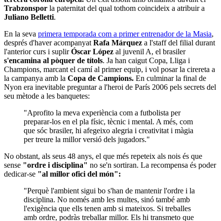
Trabzonspor
la paternitat del qual tothom coincideix a atribuir a
Juliano Belletti
.
En la seva
primera temporada com a primer entrenador de la Masia
,
després d'haver acompanyat
Rafa Márquez
a l'staff del filial durant
l'anterior curs i suplir
Óscar López
al juvenil A, el brasiler
s'encamina al pòquer de títols
. Ja han caigut Copa, Lliga i
Champions, marcant el camí al primer equip, i vol posar la cirereta a
la campanya amb la
Copa de Campions.
En culminar la final de
Nyon era inevitable preguntar a l'heroi de París 2006 pels secrets del
seu mètode a les banquetes:
"Aprofito la meva experiència com a futbolista per
preparar-los en el pla físic, tècnic i mental. A més, com
que sóc brasiler, hi afegeixo alegria i creativitat i màgia
per treure la millor versió dels jugadors."
No obstant, als seus 48 anys, el que més repeteix als nois és que
sense
"ordre i disciplina"
no se'n sortiran. La recompensa és poder
dedicar-se
"al millor ofici del món":
"Perquè l'ambient sigui bo s'han de mantenir l'ordre i la
disciplina. No només amb les multes, sinó també amb
l'exigència que ells tenen amb si mateixos. Si treballes
amb ordre, podràs treballar millor. Els hi transmeto que