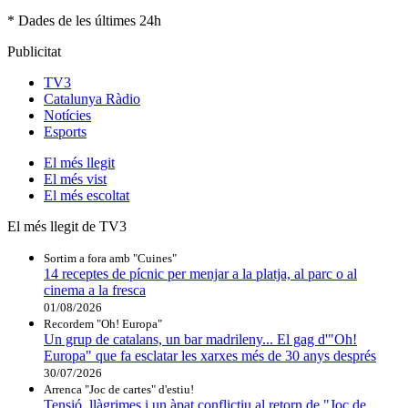
* Dades de les últimes 24h
Publicitat
TV3
Catalunya Ràdio
Notícies
Esports
El
més llegit
El
més vist
El
més escoltat
El més llegit de TV3
Sortim a fora amb "Cuines"
14 receptes de pícnic per menjar a la platja, al parc o al
cinema a la fresca
01/08/2026
Recordem "Oh! Europa"
Un grup de catalans, un bar madrileny... El gag d'"Oh!
Europa" que fa esclatar les xarxes més de 30 anys després
30/07/2026
Arrenca "Joc de cartes" d'estiu!
Tensió, llàgrimes i un àpat conflictiu al retorn de "Joc de