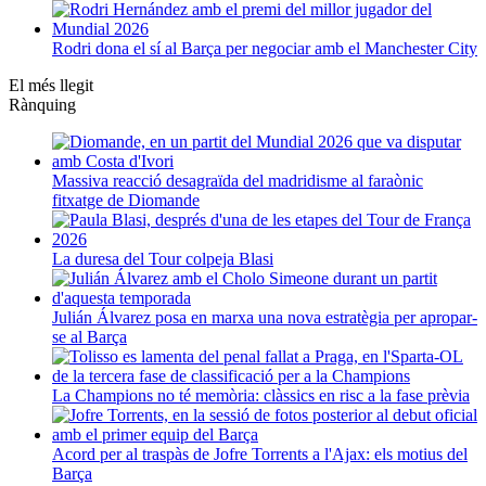
Rodri dona el sí al Barça per negociar amb el Manchester City
El més llegit
Rànquing
Massiva reacció desagraïda del madridisme al faraònic
fitxatge de Diomande
La duresa del Tour colpeja Blasi
Julián Álvarez posa en marxa una nova estratègia per apropar-
se al Barça
La Champions no té memòria: clàssics en risc a la fase prèvia
Acord per al traspàs de Jofre Torrents a l'Ajax: els motius del
Barça