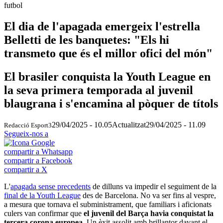
futbol
El dia de l'apagada emergeix l'estrella
Belletti de les banquetes: "Els hi
transmeto que és el millor ofici del món"
El brasiler conquista la Youth League en
la seva primera temporada al juvenil
blaugrana i s'encamina al pòquer de títols
29/04/2025 - 10.05
Actualitzat
29/04/2025 - 11.09
Redacció Esport3
Segueix-nos a
compartir a Whatsapp
compartir a Facebook
compartir a X
L'
apagada sense precedents
de dilluns va impedir el seguiment de la
final de la Youth League
des de Barcelona. No va ser fins al vespre,
a mesura que tornava el subministrament, que familiars i aficionats
culers van confirmar que
el juvenil del Barça havia conquistat la
tercera corona europea.
Un èxit assolit amb brillantor davant el