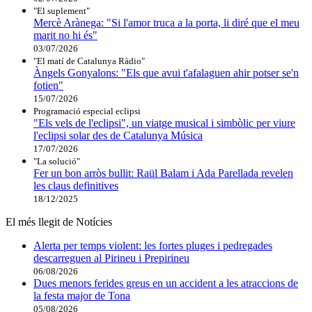
"El suplement"
Mercè Arànega: "Si l'amor truca a la porta, li diré que el meu
marit no hi és"
03/07/2026
"El matí de Catalunya Ràdio"
Àngels Gonyalons: "Els que avui t'afalaguen ahir potser se'n
fotien"
15/07/2026
Programació especial eclipsi
"Els vels de l'eclipsi", un viatge musical i simbòlic per viure
l'eclipsi solar des de Catalunya Música
17/07/2026
"La solució"
Fer un bon arròs bullit: Raül Balam i Ada Parellada revelen
les claus definitives
18/12/2025
El més llegit de Notícies
Alerta per temps violent: les fortes pluges i pedregades
descarreguen al Pirineu i Prepirineu
06/08/2026
Dues menors ferides greus en un accident a les atraccions de
la festa major de Tona
05/08/2026