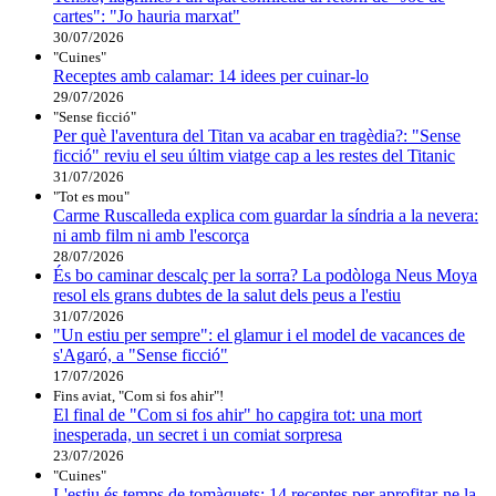
cartes": "Jo hauria marxat"
30/07/2026
"Cuines"
Receptes amb calamar: 14 idees per cuinar-lo
29/07/2026
"Sense ficció"
Per què l'aventura del Titan va acabar en tragèdia?: "Sense
ficció" reviu el seu últim viatge cap a les restes del Titanic
31/07/2026
"Tot es mou"
Carme Ruscalleda explica com guardar la síndria a la nevera:
ni amb film ni amb l'escorça
28/07/2026
És bo caminar descalç per la sorra? La podòloga Neus Moya
resol els grans dubtes de la salut dels peus a l'estiu
31/07/2026
"Un estiu per sempre": el glamur i el model de vacances de
s'Agaró, a "Sense ficció"
17/07/2026
Fins aviat, "Com si fos ahir"!
El final de "Com si fos ahir" ho capgira tot: una mort
inesperada, un secret i un comiat sorpresa
23/07/2026
"Cuines"
L'estiu és temps de tomàquets: 14 receptes per aprofitar-ne la