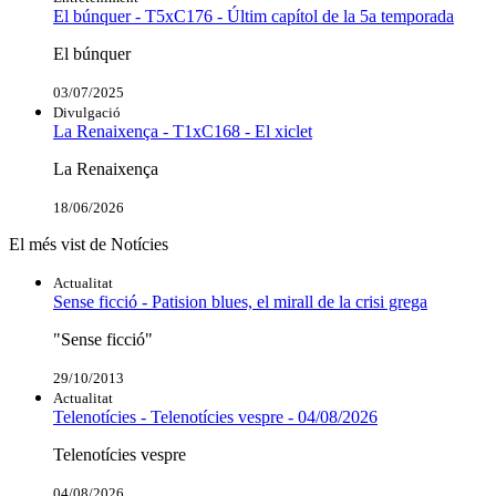
El búnquer - T5xC176 - Últim capítol de la 5a temporada
El búnquer
03/07/2025
Divulgació
La Renaixença - T1xC168 - El xiclet
La Renaixença
18/06/2026
El més vist de Notícies
Actualitat
Sense ficció - Patision blues, el mirall de la crisi grega
"Sense ficció"
29/10/2013
Actualitat
Telenotícies - Telenotícies vespre - 04/08/2026
Telenotícies vespre
04/08/2026