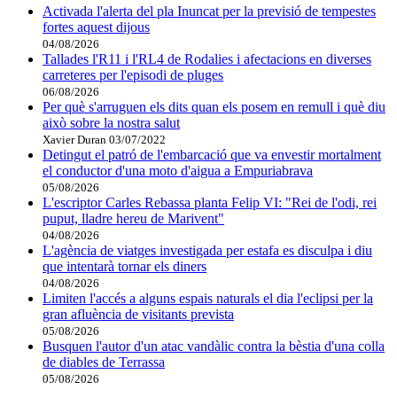
Activada l'alerta del pla Inuncat per la previsió de tempestes
fortes aquest dijous
04/08/2026
Tallades l'R11 i l'RL4 de Rodalies i afectacions en diverses
carreteres per l'episodi de pluges
06/08/2026
Per què s'arruguen els dits quan els posem en remull i què diu
això sobre la nostra salut
Xavier Duran
03/07/2022
Detingut el patró de l'embarcació que va envestir mortalment
el conductor d'una moto d'aigua a Empuriabrava
05/08/2026
L'escriptor Carles Rebassa planta Felip VI: "Rei de l'odi, rei
puput, lladre hereu de Marivent"
04/08/2026
L'agència de viatges investigada per estafa es disculpa i diu
que intentarà tornar els diners
04/08/2026
Limiten l'accés a alguns espais naturals el dia l'eclipsi per la
gran afluència de visitants prevista
05/08/2026
Busquen l'autor d'un atac vandàlic contra la bèstia d'una colla
de diables de Terrassa
05/08/2026