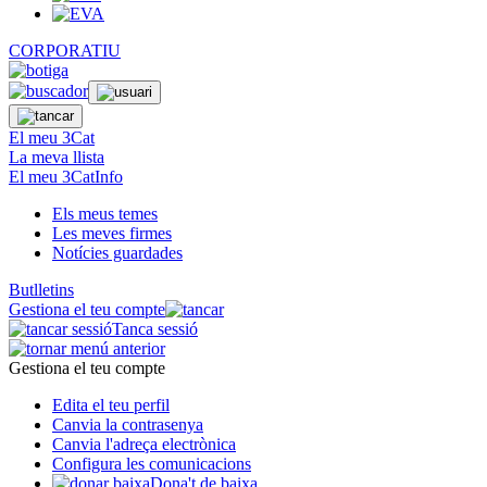
CORPORATIU
El meu 3Cat
La meva llista
El meu 3CatInfo
Els meus temes
Les meves firmes
Notícies guardades
Butlletins
Gestiona el teu compte
Tanca sessió
Gestiona el teu compte
Edita el teu perfil
Canvia la contrasenya
Canvia l'adreça electrònica
Configura les comunicacions
Dona't de baixa