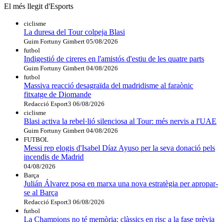
El més llegit d'Esports
ciclisme
La duresa del Tour colpeja Blasi
Guim Fortuny Gimbert
05/08/2026
futbol
Indigestió de cireres en l'amistós d'estiu de les quatre parts
Guim Fortuny Gimbert
04/08/2026
futbol
Massiva reacció desagraïda del madridisme al faraònic
fitxatge de Diomande
Redacció Esport3
06/08/2026
ciclisme
Blasi activa la rebel·lió silenciosa al Tour: més nervis a l'UAE
Guim Fortuny Gimbert
04/08/2026
FUTBOL
Messi rep elogis d'Isabel Díaz Ayuso per la seva donació pels
incendis de Madrid
04/08/2026
Barça
Julián Álvarez posa en marxa una nova estratègia per apropar-
se al Barça
Redacció Esport3
06/08/2026
futbol
La Champions no té memòria: clàssics en risc a la fase prèvia