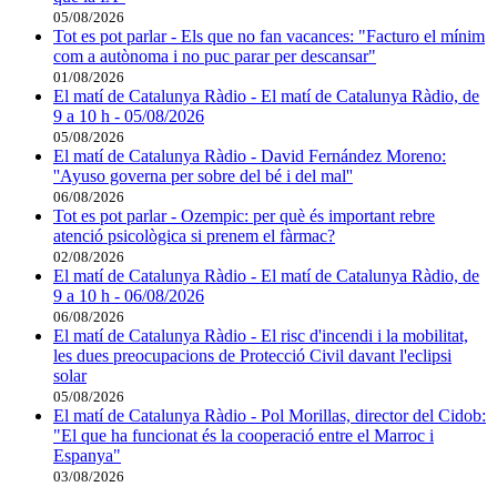
05/08/2026
Tot es pot parlar - Els que no fan vacances: "Facturo el mínim
com a autònoma i no puc parar per descansar"
01/08/2026
El matí de Catalunya Ràdio - El matí de Catalunya Ràdio, de
9 a 10 h - 05/08/2026
05/08/2026
El matí de Catalunya Ràdio - David Fernández Moreno:
''Ayuso governa per sobre del bé i del mal''
06/08/2026
Tot es pot parlar - Ozempic: per què és important rebre
atenció psicològica si prenem el fàrmac?
02/08/2026
El matí de Catalunya Ràdio - El matí de Catalunya Ràdio, de
9 a 10 h - 06/08/2026
06/08/2026
El matí de Catalunya Ràdio - El risc d'incendi i la mobilitat,
les dues preocupacions de Protecció Civil davant l'eclipsi
solar
05/08/2026
El matí de Catalunya Ràdio - Pol Morillas, director del Cidob:
"El que ha funcionat és la cooperació entre el Marroc i
Espanya"
03/08/2026