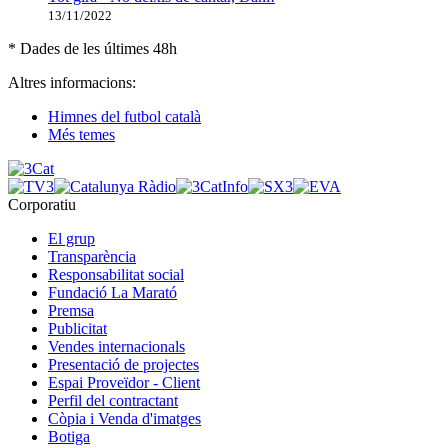
13/11/2022
* Dades de les últimes 48h
Altres informacions:
Himnes del futbol català
Més temes
Corporatiu
El grup
Transparència
Responsabilitat social
Fundació La Marató
Premsa
Publicitat
Vendes internacionals
Presentació de projectes
Espai Proveïdor - Client
Perfil del contractant
Còpia i Venda d'imatges
Botiga