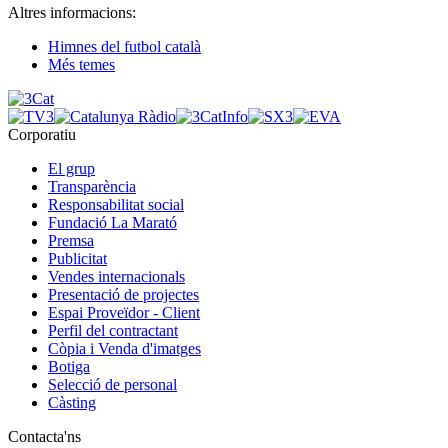
Altres informacions:
Himnes del futbol català
Més temes
Corporatiu
El grup
Transparència
Responsabilitat social
Fundació La Marató
Premsa
Publicitat
Vendes internacionals
Presentació de projectes
Espai Proveïdor - Client
Perfil del contractant
Còpia i Venda d'imatges
Botiga
Selecció de personal
Càsting
Contacta'ns