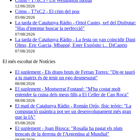
Crims - T7xC3 - Un Wellington mortal
12/06/2026
Crims - T7xC2 - El crim del pou
05/06/2026
La tarda de Catalunya Ràdio - Oriol Castro, xef del Disfrutar:
"Has d'intentar buscar la perfecció"
07/08/2026
La tarda de Catalunya Ràdio - La festa on van coincidir Dani
Olmo, Eric Garcia, Mbappé, Ester Expósito i... DiCaprio
07/08/2026
El més escoltat de Notícies
El suplement - Els draps bruts de Ferran Torres: "Dir-te tauró
a tu mateix és de tenir un ego desmesurat"
08/08/2026
El suplement - Montserrat Fontané: "M'ha costat molt
entendre la cuina dels meus fills a El Celler de Can Roca"
08/08/2026
El matí de Catalunya Ràdio - Román Orús, físic teòric: ''La
computació quàntica pot ser un desenvolupament més gran
que la IA''
05/08/2026
El suplement - Joan Biosca: "Rosalía ha pagat els plats
trencats de la derrota de l'Argentina al Mundial"
08/08/2026