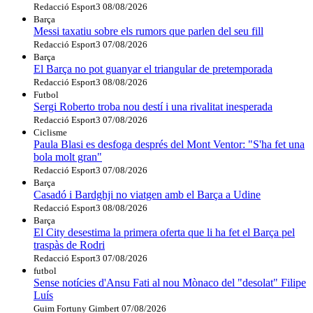
Redacció Esport3
08/08/2026
Barça
Messi taxatiu sobre els rumors que parlen del seu fill
Redacció Esport3
07/08/2026
Barça
El Barça no pot guanyar el triangular de pretemporada
Redacció Esport3
08/08/2026
Futbol
Sergi Roberto troba nou destí i una rivalitat inesperada
Redacció Esport3
07/08/2026
Ciclisme
Paula Blasi es desfoga després del Mont Ventor: "S'ha fet una
bola molt gran"
Redacció Esport3
07/08/2026
Barça
Casadó i Bardghji no viatgen amb el Barça a Udine
Redacció Esport3
08/08/2026
Barça
El City desestima la primera oferta que li ha fet el Barça pel
traspàs de Rodri
Redacció Esport3
07/08/2026
futbol
Sense notícies d'Ansu Fati al nou Mònaco del "desolat" Filipe
Luís
Guim Fortuny Gimbert
07/08/2026