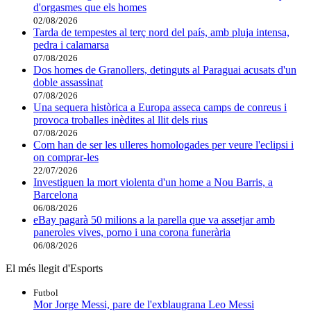
d'orgasmes que els homes
02/08/2026
Tarda de tempestes al terç nord del país, amb pluja intensa,
pedra i calamarsa
07/08/2026
Dos homes de Granollers, detinguts al Paraguai acusats d'un
doble assassinat
07/08/2026
Una sequera històrica a Europa asseca camps de conreus i
provoca troballes inèdites al llit dels rius
07/08/2026
Com han de ser les ulleres homologades per veure l'eclipsi i
on comprar-les
22/07/2026
Investiguen la mort violenta d'un home a Nou Barris, a
Barcelona
06/08/2026
eBay pagarà 50 milions a la parella que va assetjar amb
paneroles vives, porno i una corona funerària
06/08/2026
El més llegit d'Esports
Futbol
Mor Jorge Messi, pare de l'exblaugrana Leo Messi