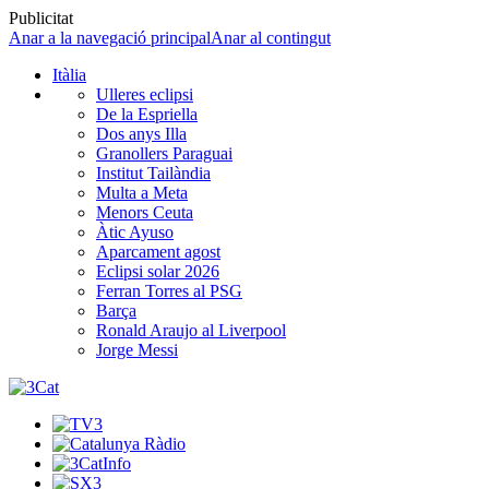
Publicitat
Anar a la navegació principal
Anar al contingut
Itàlia
Ulleres eclipsi
De la Espriella
Dos anys Illa
Granollers Paraguai
Institut Tailàndia
Multa a Meta
Menors Ceuta
Àtic Ayuso
Aparcament agost
Eclipsi solar 2026
Ferran Torres al PSG
Barça
Ronald Araujo al Liverpool
Jorge Messi