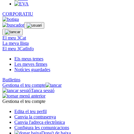
CORPORATIU
El meu 3Cat
La meva llista
El meu 3CatInfo
Els meus temes
Les meves firmes
Notícies guardades
Butlletins
Gestiona el teu compte
Tanca sessió
Gestiona el teu compte
Edita el teu perfil
Canvia la contrasenya
Canvia l'adreça electrònica
Configura les comunicacions
Dona't de baixa