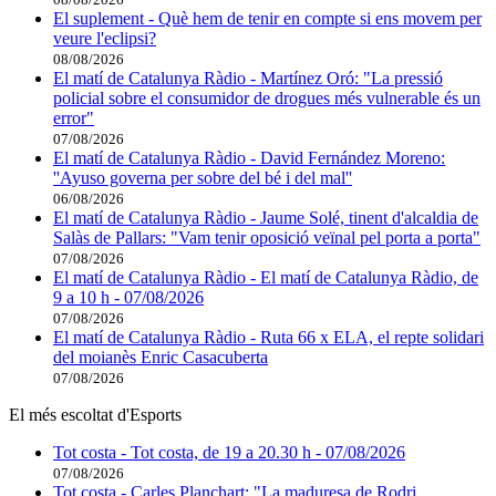
El suplement - Què hem de tenir en compte si ens movem per
veure l'eclipsi?
08/08/2026
El matí de Catalunya Ràdio - Martínez Oró: "La pressió
policial sobre el consumidor de drogues més vulnerable és un
error"
07/08/2026
El matí de Catalunya Ràdio - David Fernández Moreno:
''Ayuso governa per sobre del bé i del mal''
06/08/2026
El matí de Catalunya Ràdio - Jaume Solé, tinent d'alcaldia de
Salàs de Pallars: "Vam tenir oposició veïnal pel porta a porta"
07/08/2026
El matí de Catalunya Ràdio - El matí de Catalunya Ràdio, de
9 a 10 h - 07/08/2026
07/08/2026
El matí de Catalunya Ràdio - Ruta 66 x ELA, el repte solidari
del moianès Enric Casacuberta
07/08/2026
El més escoltat d'Esports
Tot costa - Tot costa, de 19 a 20.30 h - 07/08/2026
07/08/2026
Tot costa - Carles Planchart: "La maduresa de Rodri