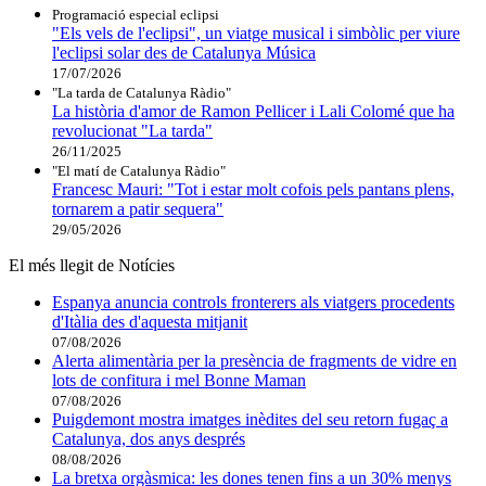
Programació especial eclipsi
"Els vels de l'eclipsi", un viatge musical i simbòlic per viure
l'eclipsi solar des de Catalunya Música
17/07/2026
"La tarda de Catalunya Ràdio"
La història d'amor de Ramon Pellicer i Lali Colomé que ha
revolucionat "La tarda"
26/11/2025
"El matí de Catalunya Ràdio"
Francesc Mauri: "Tot i estar molt cofois pels pantans plens,
tornarem a patir sequera"
29/05/2026
El més llegit de Notícies
Espanya anuncia controls fronterers als viatgers procedents
d'Itàlia des d'aquesta mitjanit
07/08/2026
Alerta alimentària per la presència de fragments de vidre en
lots de confitura i mel Bonne Maman
07/08/2026
Puigdemont mostra imatges inèdites del seu retorn fugaç a
Catalunya, dos anys després
08/08/2026
La bretxa orgàsmica: les dones tenen fins a un 30% menys