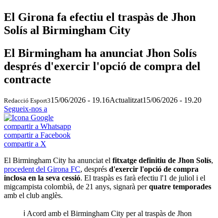
El Girona fa efectiu el traspàs de Jhon
Solís al Birmingham City
El Birmingham ha anunciat Jhon Solís
després d'exercir l'opció de compra del
contracte
15/06/2026 - 19.16
Actualitzat
15/06/2026 - 19.20
Redacció Esport3
Segueix-nos a
compartir a Whatsapp
compartir a Facebook
compartir a X
El Birmingham City ha anunciat el
fitxatge definitiu de Jhon Solís
,
procedent del Girona FC
, després
d'exercir l'opció de compra
inclosa en la seva cessió
. El traspàs es farà efectiu l'1 de juliol i el
migcampista colombià, de 21 anys, signarà per
quatre temporades
amb el club anglès.
ℹ️ Acord amb el Birmingham City per al traspàs de Jhon