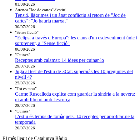
01/08/2026
Arrenca "Joc de cartes" d'estiu!
Tensió, llàgrimes i un àpat conflictiu al retorn de "Joc de
cartes": "Jo hauria marxat"
30/07/2026
"Sense ficció"
"Eclipsi a través d'Europa": les claus d'un esdeveniment únic i
sorprenent, a "Sense ficció"
06/08/2026
"Cuines"
Receptes amb calamar: 14 idees per cuinar-lo
29/07/2026
Juga al test de l'estiu de 3Cat: superaràs les 10 preguntes del
nivell 4?
25/07/2026
"Tot es mou"
Carme Ruscalleda explica com guardar la síndria a la nevera:
ni amb film ni amb l'escorça
28/07/2026
"Cuines"
L'estiu és temps de tomàquets: 14 receptes per aprofitar-ne la
temporada
20/07/2026
El més llegit de Catalunya Ràdio