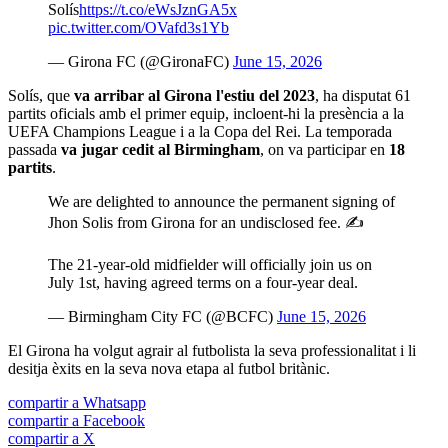
Solís
https://t.co/eWsJznGA5x
pic.twitter.com/OVafd3s1Yb
— Girona FC (@GironaFC)
June 15, 2026
Solís, que
va arribar al Girona l'estiu del 2023
, ha disputat 61
partits oficials amb el primer equip, incloent-hi la presència a la
UEFA Champions League i a la Copa del Rei. La temporada
passada
va jugar cedit al Birmingham
, on va participar en
18
partits
.
We are delighted to announce the permanent signing of
Jhon Solis from Girona for an undisclosed fee. ✍️
The 21-year-old midfielder will officially join us on
July 1st, having agreed terms on a four-year deal.
— Birmingham City FC (@BCFC)
June 15, 2026
El Girona ha volgut agrair al futbolista la seva professionalitat i li
desitja èxits en la seva nova etapa al futbol britànic.
compartir a Whatsapp
compartir a Facebook
compartir a X