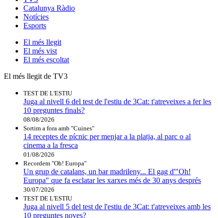
Catalunya Ràdio
Notícies
Esports
El
més llegit
El
més vist
El
més escoltat
El més llegit de TV3
TEST DE L'ESTIU
Juga al nivell 6 del test de l'estiu de 3Cat: t'atreveixes a fer les
10 preguntes finals?
08/08/2026
Sortim a fora amb "Cuines"
14 receptes de pícnic per menjar a la platja, al parc o al
cinema a la fresca
01/08/2026
Recordem "Oh! Europa"
Un grup de catalans, un bar madrileny... El gag d'"Oh!
Europa" que fa esclatar les xarxes més de 30 anys després
30/07/2026
TEST DE L'ESTIU
Juga al nivell 5 del test de l'estiu de 3Cat: t'atreveixes amb les
10 preguntes noves?