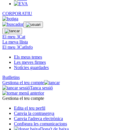
CORPORATIU
El meu 3Cat
La meva llista
El meu 3CatInfo
Els meus temes
Les meves firmes
Notícies guardades
Butlletins
Gestiona el teu compte
Tanca sessió
Gestiona el teu compte
Edita el teu perfil
Canvia la contrasenya
Canvia l'adreça electrònica
Configura les comunicacions
Dona't de baixa