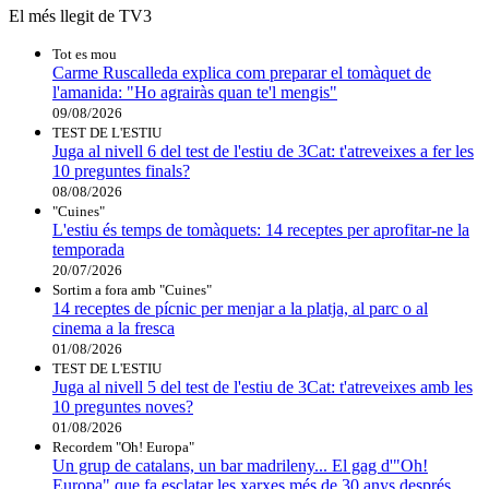
El més llegit de TV3
Tot es mou
Carme Ruscalleda explica com preparar el tomàquet de
l'amanida: "Ho agrairàs quan te'l mengis"
09/08/2026
TEST DE L'ESTIU
Juga al nivell 6 del test de l'estiu de 3Cat: t'atreveixes a fer les
10 preguntes finals?
08/08/2026
"Cuines"
L'estiu és temps de tomàquets: 14 receptes per aprofitar-ne la
temporada
20/07/2026
Sortim a fora amb "Cuines"
14 receptes de pícnic per menjar a la platja, al parc o al
cinema a la fresca
01/08/2026
TEST DE L'ESTIU
Juga al nivell 5 del test de l'estiu de 3Cat: t'atreveixes amb les
10 preguntes noves?
01/08/2026
Recordem "Oh! Europa"
Un grup de catalans, un bar madrileny... El gag d'"Oh!
Europa" que fa esclatar les xarxes més de 30 anys després