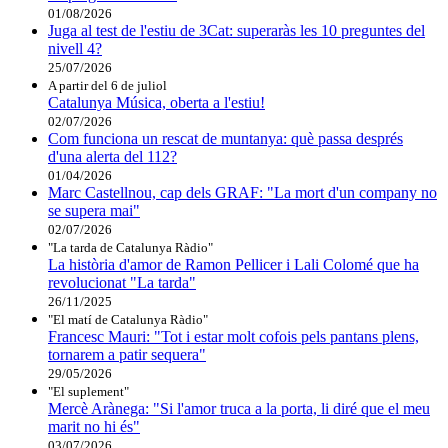
01/08/2026
Juga al test de l'estiu de 3Cat: superaràs les 10 preguntes del
nivell 4?
25/07/2026
A partir del 6 de juliol
Catalunya Música, oberta a l'estiu!
02/07/2026
Com funciona un rescat de muntanya: què passa després
d'una alerta del 112?
01/04/2026
Marc Castellnou, cap dels GRAF: "La mort d'un company no
se supera mai"
02/07/2026
"La tarda de Catalunya Ràdio"
La història d'amor de Ramon Pellicer i Lali Colomé que ha
revolucionat "La tarda"
26/11/2025
"El matí de Catalunya Ràdio"
Francesc Mauri: "Tot i estar molt cofois pels pantans plens,
tornarem a patir sequera"
29/05/2026
"El suplement"
Mercè Arànega: "Si l'amor truca a la porta, li diré que el meu
marit no hi és"
03/07/2026