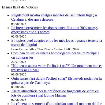
El més llegit de Notícies
Puigdemont mostra imatges inèdites del seu retorn fugaç a
Catalunya, dos anys després
08/08/2026
La bretxa orgàsmica: les dones tenen fins a un 30% menys
d'orgasmes que els homes
02/08/2026
El topless perd adeptes entre les més joves i guanya terreny la
marca del biquini
Laura Bertran Vila / Clara Pàmies Codina
09/08/2026
Com han de ser les ulleres homologades per veure l'eclipsi i
on comprar-les
22/07/2026
"No penso anar a veure l'eclipsi, i què?" Un moviment que es
resisteix al FOMO
09/08/2026
Quin temps farà durant l'eclipsi solar? Els núvols poden fer la
guitza a part de Catalunya
05/08/2026
Alerta alimentària per la presència de fragments de vidre en
lots de confitura i mel Bonne Maman
07/08/2026
La càmera de seguretat d'un quiròfan capta el moment del fort