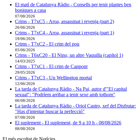
El matí de Catalunya Ràdio - Consells per tenir plantes ben
boniques a casa
07/08/2026
Crims - T7xC5 - Aroa, assassinat i revenja (part 2)
26/06/2026
Crims - T7xC4 - Aroa, assassinat i revenja (part 1)
19/06/2026
Crims - T7xC2 - El crim del pou
05/06/2026
Crims - T6xC20 - El Nino, un altre Vaquilla (capítol 1)
14/03/2025
Crims - T7xC1 - El crim de Cappont
29/05/2026
Crims - T7xC3 - Un Wellington mortal
12/06/2026
La tarda de Catalunya Ràdio - Na Pai, autor d'"El capital
sexual": "Podríem arribar a tenir sexe amb tothom"
06/08/2026
La tarda de Catalunya Ràdio - Oriol Castro, xef del Disfrutar:
"Has d'intentar buscar la perfecció"
07/08/2026
El suplement - El suplement, de 9 a 10 h - 08/08/2026
08/08/2026
El més escoltat de Notícies