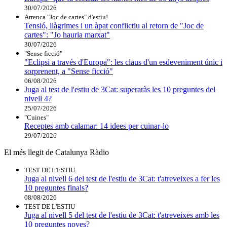
30/07/2026
Arrenca "Joc de cartes" d'estiu!
Tensió, llàgrimes i un àpat conflictiu al retorn de "Joc de
cartes": "Jo hauria marxat"
30/07/2026
"Sense ficció"
"Eclipsi a través d'Europa": les claus d'un esdeveniment únic i
sorprenent, a "Sense ficció"
06/08/2026
Juga al test de l'estiu de 3Cat: superaràs les 10 preguntes del
nivell 4?
25/07/2026
"Cuines"
Receptes amb calamar: 14 idees per cuinar-lo
29/07/2026
El més llegit de Catalunya Ràdio
TEST DE L'ESTIU
Juga al nivell 6 del test de l'estiu de 3Cat: t'atreveixes a fer les
10 preguntes finals?
08/08/2026
TEST DE L'ESTIU
Juga al nivell 5 del test de l'estiu de 3Cat: t'atreveixes amb les
10 preguntes noves?