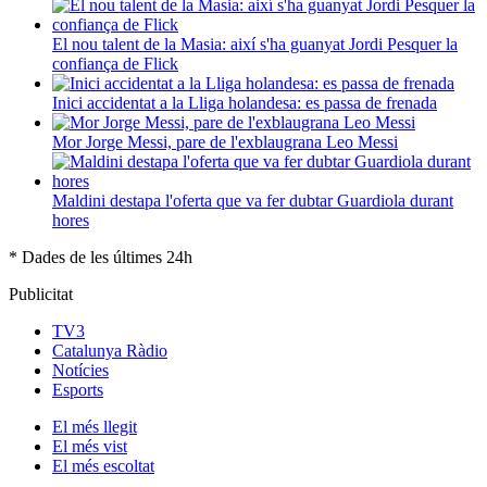
El nou talent de la Masia: així s'ha guanyat Jordi Pesquer la
confiança de Flick
Inici accidentat a la Lliga holandesa: es passa de frenada
Mor Jorge Messi, pare de l'exblaugrana Leo Messi
Maldini destapa l'oferta que va fer dubtar Guardiola durant
hores
* Dades de les últimes 24h
Publicitat
TV3
Catalunya Ràdio
Notícies
Esports
El
més llegit
El
més vist
El
més escoltat