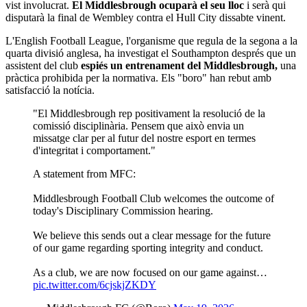
vist involucrat.
El Middlesbrough ocuparà el seu lloc
i serà qui
disputarà la final de Wembley contra el Hull City dissabte vinent.
L'English Football League, l'organisme que regula de la segona a la
quarta divisió anglesa, ha investigat el Southampton després que un
assistent del club
espiés un entrenament del Middlesbrough,
una
pràctica prohibida per la normativa. Els "boro" han rebut amb
satisfacció la notícia.
"El Middlesbrough rep positivament la resolució de la
comissió disciplinària. Pensem que això envia un
missatge clar per al futur del nostre esport en termes
d'integritat i comportament."
A statement from MFC:
Middlesbrough Football Club welcomes the outcome of
today's Disciplinary Commission hearing.
We believe this sends out a clear message for the future
of our game regarding sporting integrity and conduct.
As a club, we are now focused on our game against…
pic.twitter.com/6cjskjZKDY