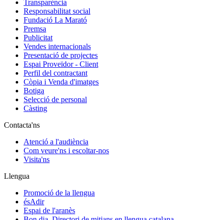
Transparència
Responsabilitat social
Fundació La Marató
Premsa
Publicitat
Vendes internacionals
Presentació de projectes
Espai Proveïdor - Client
Perfil del contractant
Còpia i Venda d'imatges
Botiga
Selecció de personal
Càsting
Contacta'ns
Atenció a l'audiència
Com veure'ns i escoltar-nos
Visita'ns
Llengua
Promoció de la llengua
ésAdir
Espai de l'aranès
Bon dia. Directori de mitjans en llengua catalana