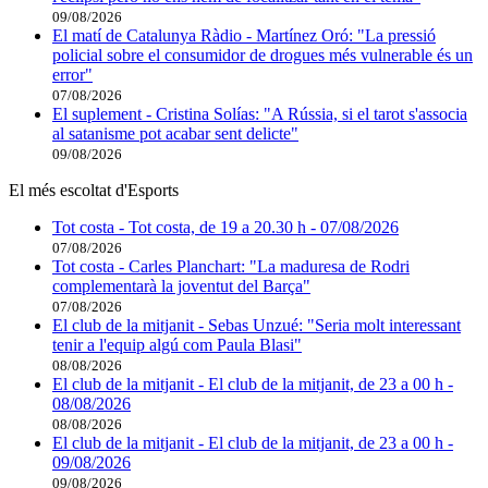
09/08/2026
El matí de Catalunya Ràdio - Martínez Oró: "La pressió
policial sobre el consumidor de drogues més vulnerable és un
error"
07/08/2026
El suplement - Cristina Solías: "A Rússia, si el tarot s'associa
al satanisme pot acabar sent delicte"
09/08/2026
El més escoltat d'Esports
Tot costa - Tot costa, de 19 a 20.30 h - 07/08/2026
07/08/2026
Tot costa - Carles Planchart: "La maduresa de Rodri
complementarà la joventut del Barça"
07/08/2026
El club de la mitjanit - Sebas Unzué: "Seria molt interessant
tenir a l'equip algú com Paula Blasi"
08/08/2026
El club de la mitjanit - El club de la mitjanit, de 23 a 00 h -
08/08/2026
08/08/2026
El club de la mitjanit - El club de la mitjanit, de 23 a 00 h -
09/08/2026
09/08/2026