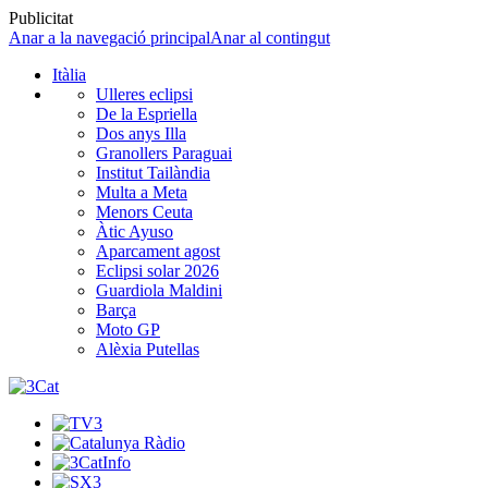
Publicitat
Anar a la navegació principal
Anar al contingut
Itàlia
Ulleres eclipsi
De la Espriella
Dos anys Illa
Granollers Paraguai
Institut Tailàndia
Multa a Meta
Menors Ceuta
Àtic Ayuso
Aparcament agost
Eclipsi solar 2026
Guardiola Maldini
Barça
Moto GP
Alèxia Putellas