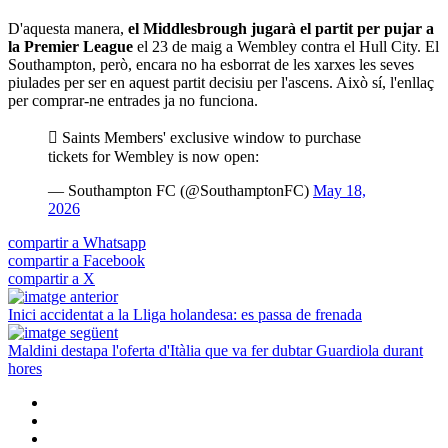
D'aquesta manera,
el Middlesbrough jugarà el partit per pujar a
la Premier League
el 23 de maig a Wembley contra el Hull City. El
Southampton, però, encara no ha esborrat de les xarxes les seves
piulades per ser en aquest partit decisiu per l'ascens. Això sí, l'enllaç
per comprar-ne entrades ja no funciona.
️ Saints Members' exclusive window to purchase
tickets for Wembley is now open:
— Southampton FC (@SouthamptonFC)
May 18,
2026
compartir a Whatsapp
compartir a Facebook
compartir a X
Inici accidentat a la Lliga holandesa: es passa de frenada
Maldini destapa l'oferta d'Itàlia que va fer dubtar Guardiola durant
hores