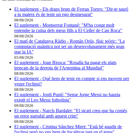
El suplement - Els draps bruts de Ferran Torres: "Dir-te tauró
a tu mateix és de tenir un ego desmesurat"
08/08/2026
El suplement - Montserrat Fontané: "M'ha costat molt
entendre la cuina dels meus fills a El Celler de Can Roca"
08/08/2026
El matí de Catalunya Ràdio - Román Orús, físic teòric: ''La
computació quàntica pot ser un desenvolupament més gran
que la IA''
05/08/2026
El suplement - Joan Biosca: "Rosalía ha pagat els plats
trencats de la derrota de l'Argentina al Mundial"
08/08/2026
El suplement - Què hem de tenir en compte si ens movem per
veure l'eclipsi?
08/08/2026
El suplement - Jordi Puntí: "Sense Jorge Messi no hauria
existit el Leo Messi futbolista"
09/08/2026
El suplement - Narcís Bardalet: "El sicari creu que ha comès
un error garrafal amb aquest crim"
09/08/2026
El suplement - Cristina Sánchez Miret: "Està bé gaudir de
l'eclipsi però no ens hem de focalitzar tant en el tema"