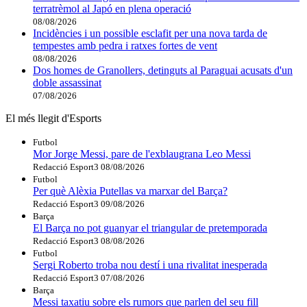
terratrèmol al Japó en plena operació
08/08/2026
Incidències i un possible esclafit per una nova tarda de
tempestes amb pedra i ratxes fortes de vent
08/08/2026
Dos homes de Granollers, detinguts al Paraguai acusats d'un
doble assassinat
07/08/2026
El més llegit d'Esports
Futbol
Mor Jorge Messi, pare de l'exblaugrana Leo Messi
Redacció Esport3
08/08/2026
Futbol
Per què Alèxia Putellas va marxar del Barça?
Redacció Esport3
09/08/2026
Barça
El Barça no pot guanyar el triangular de pretemporada
Redacció Esport3
08/08/2026
Futbol
Sergi Roberto troba nou destí i una rivalitat inesperada
Redacció Esport3
07/08/2026
Barça
Messi taxatiu sobre els rumors que parlen del seu fill