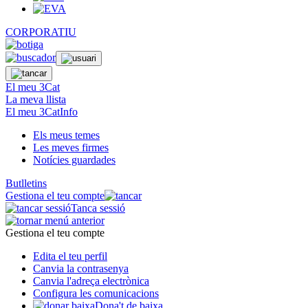
CORPORATIU
El meu 3Cat
La meva llista
El meu 3CatInfo
Els meus temes
Les meves firmes
Notícies guardades
Butlletins
Gestiona el teu compte
Tanca sessió
Gestiona el teu compte
Edita el teu perfil
Canvia la contrasenya
Canvia l'adreça electrònica
Configura les comunicacions
Dona't de baixa