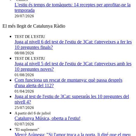
L'estiu és temps de tomàquets: 14 receptes per aprofitar-ne la
temporada
20/07/2026
El més llegit de Catalunya Ràdio
TEST DE L'ESTIU
Juga al nivell 6 del test de l'estiu de 3Cat: t'atreveixes a fer les
10 preguntes finals?
08/08/2026
TEST DE L'ESTIU
Juga al nivell 5 del test de l'estiu de 3Cat: t'atreveixes amb les
10 preguntes noves?
01/08/2026
Com funciona un rescat de muntanya: què passa després
d'una alerta del 112?
01/04/2026
Juga al test de l'estiu de 3Cat: superaràs les 10 preguntes del
nivell 4?
25/07/2026
A partir del 6 de juliol
Catalunya Música, oberta a l'estiu!
02/07/2026
"El suplement"
Mercè Arànega: "Si l'amor truca a la porta, li diré que el meu