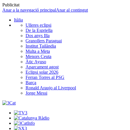
Publicitat
Anar a la navegació principal
Anar al contingut
Itàlia
Ulleres eclipsi
De la Espriella
Dos anys Illa
Granollers Paraguai
Institut Tailàndia
Multa a Meta
Menors Ceuta
Àtic Ayuso
Aparcament agost
Eclipsi solar 2026
Ferran Torres al PSG
Barça
Ronald Araujo al Liverpool
Jorge Messi