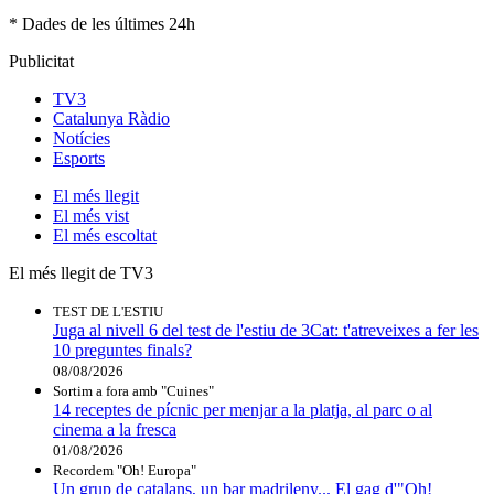
* Dades de les últimes 24h
Publicitat
TV3
Catalunya Ràdio
Notícies
Esports
El
més llegit
El
més vist
El
més escoltat
El més llegit de TV3
TEST DE L'ESTIU
Juga al nivell 6 del test de l'estiu de 3Cat: t'atreveixes a fer les
10 preguntes finals?
08/08/2026
Sortim a fora amb "Cuines"
14 receptes de pícnic per menjar a la platja, al parc o al
cinema a la fresca
01/08/2026
Recordem "Oh! Europa"
Un grup de catalans, un bar madrileny... El gag d'"Oh!