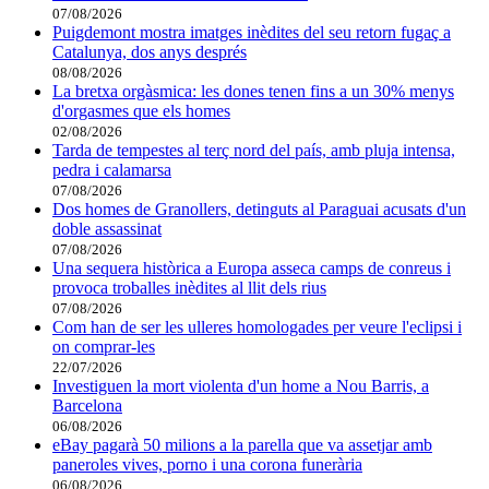
07/08/2026
Puigdemont mostra imatges inèdites del seu retorn fugaç a
Catalunya, dos anys després
08/08/2026
La bretxa orgàsmica: les dones tenen fins a un 30% menys
d'orgasmes que els homes
02/08/2026
Tarda de tempestes al terç nord del país, amb pluja intensa,
pedra i calamarsa
07/08/2026
Dos homes de Granollers, detinguts al Paraguai acusats d'un
doble assassinat
07/08/2026
Una sequera històrica a Europa asseca camps de conreus i
provoca troballes inèdites al llit dels rius
07/08/2026
Com han de ser les ulleres homologades per veure l'eclipsi i
on comprar-les
22/07/2026
Investiguen la mort violenta d'un home a Nou Barris, a
Barcelona
06/08/2026
eBay pagarà 50 milions a la parella que va assetjar amb
paneroles vives, porno i una corona funerària
06/08/2026