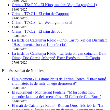
06/08/2026
Crims - T6xC20 - El Nino, un altre Vaquilla (capítol 1)
14/03/2025
Crims - T7xC1 - El crim de Cappont
29/05/2026
Crims - T7xC3 - Un Wellington mortal
12/06/2026
Crims - T7xC2 - El crim del pou
05/06/2026
La tarda de Catalunya Ràdio - Oriol Castro, xef del Disfrutar:
"Has d'intentar buscar la perfecció"
07/08/2026
La tarda de Catalunya Ràdio - La festa on van coincidir Dani
Olmo, Eric Garcia, Mbappé, Ester Expósito i... DiCaprio
07/08/2026
El més escoltat de Notícies
El suplement - Els draps bruts de Ferran Torres: "Dir-te tauró
a tu mateix és de tenir un ego desmesurat"
08/08/2026
El suplement - Montserrat Fontané: "M'ha costat molt
entendre la cuina dels meus fills a El Celler de Can Roca"
08/08/2026
El matí de Catalunya Ràdio - Román Orús, físic teòric: ''La
computació quàntica pot ser un desenvolupament més gran