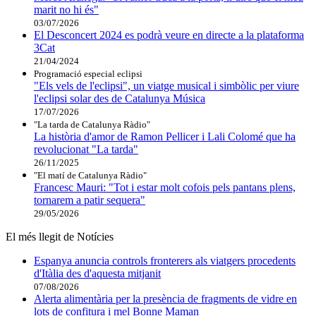
marit no hi és"
03/07/2026
El Desconcert 2024 es podrà veure en directe a la plataforma
3Cat
21/04/2024
Programació especial eclipsi
"Els vels de l'eclipsi", un viatge musical i simbòlic per viure
l'eclipsi solar des de Catalunya Música
17/07/2026
"La tarda de Catalunya Ràdio"
La història d'amor de Ramon Pellicer i Lali Colomé que ha
revolucionat "La tarda"
26/11/2025
"El matí de Catalunya Ràdio"
Francesc Mauri: "Tot i estar molt cofois pels pantans plens,
tornarem a patir sequera"
29/05/2026
El més llegit de Notícies
Espanya anuncia controls fronterers als viatgers procedents
d'Itàlia des d'aquesta mitjanit
07/08/2026
Alerta alimentària per la presència de fragments de vidre en
lots de confitura i mel Bonne Maman