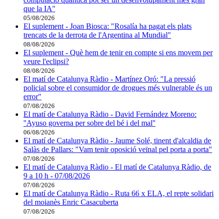
que la IA''
05/08/2026
El suplement - Joan Biosca: "Rosalía ha pagat els plats
trencats de la derrota de l'Argentina al Mundial"
08/08/2026
El suplement - Què hem de tenir en compte si ens movem per
veure l'eclipsi?
08/08/2026
El matí de Catalunya Ràdio - Martínez Oró: "La pressió
policial sobre el consumidor de drogues més vulnerable és un
error"
07/08/2026
El matí de Catalunya Ràdio - David Fernández Moreno:
''Ayuso governa per sobre del bé i del mal''
06/08/2026
El matí de Catalunya Ràdio - Jaume Solé, tinent d'alcaldia de
Salàs de Pallars: "Vam tenir oposició veïnal pel porta a porta"
07/08/2026
El matí de Catalunya Ràdio - El matí de Catalunya Ràdio, de
9 a 10 h - 07/08/2026
07/08/2026
El matí de Catalunya Ràdio - Ruta 66 x ELA, el repte solidari
del moianès Enric Casacuberta
07/08/2026