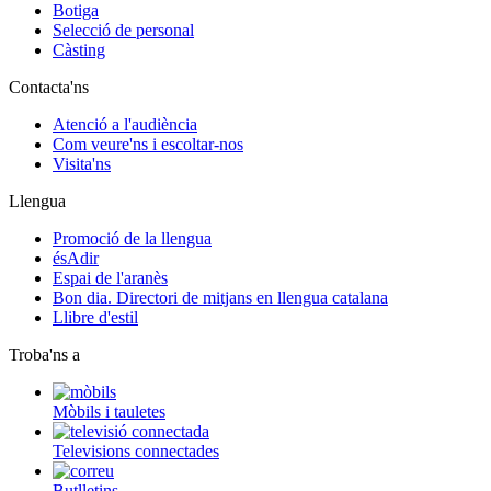
Botiga
Selecció de personal
Càsting
Contacta'ns
Atenció a l'audiència
Com veure'ns i escoltar-nos
Visita'ns
Llengua
Promoció de la llengua
ésAdir
Espai de l'aranès
Bon dia. Directori de mitjans en llengua catalana
Llibre d'estil
Troba'ns a
Mòbils i tauletes
Televisions connectades
Butlletins