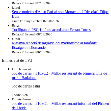
Redacció Esport3
07/08/2026
futbol
Sense notícies d'Ansu Fati al nou Mònaco del "desolat" Filipe
Luís
Guim Fortuny Gimbert
07/08/2026
Barça
Tot lligat: el PSG ja té un acord amb Ferran Torres
Redacció Esport3
08/08/2026
futbol
Massiva reacció desagraïda del madridisme al faraònic
fitxatge de Diomande
Redacció Esport3
06/08/2026
El més vist de TV3
Entreteniment
Joc de cartes - T10xC2 - Millor restaurant de primera línia de
mar a Badalona
Joc de cartes estiu
05/08/2026
Entreteniment
Joc de cartes - T10xC1 - Millor restaurant informal del Pirineu
de Lleida