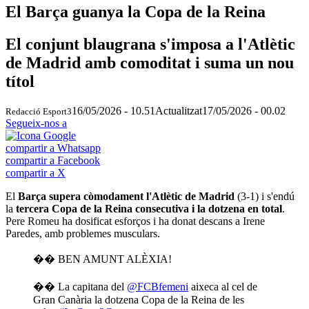
El Barça guanya la Copa de la Reina
El conjunt blaugrana s'imposa a l'Atlètic
de Madrid amb comoditat i suma un nou
títol
16/05/2026 - 10.51
Actualitzat
17/05/2026 - 00.02
Redacció Esport3
Segueix-nos a
compartir a Whatsapp
compartir a Facebook
compartir a X
El
Barça supera còmodament l'Atlètic de Madrid
(3-1) i s'endú
la
tercera Copa de la Reina consecutiva i la dotzena en total
.
Pere Romeu ha dosificat esforços i ha donat descans a Irene
Paredes, amb problemes musculars.
�� BEN AMUNT ALÈXIA!
�� La capitana del
@FCBfemeni
aixeca al cel de
Gran Canària la dotzena Copa de la Reina de les