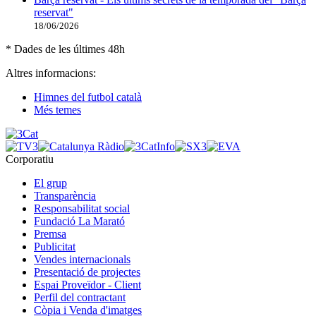
reservat"
18/06/2026
* Dades de les últimes 48h
Altres informacions:
Himnes del futbol català
Més temes
Corporatiu
El grup
Transparència
Responsabilitat social
Fundació La Marató
Premsa
Publicitat
Vendes internacionals
Presentació de projectes
Espai Proveïdor - Client
Perfil del contractant
Còpia i Venda d'imatges