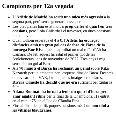
Campiones per 12a vegada
L'Atlètic de Madrid ha sortit una mica més agressiu
a la
segona part, però sense generar massa perill.
Les blaugranes han estat molt
a prop de fer el quart en tres
ocasions
, però Lola Gallardo i el travesser, en dues ocasions,
ho han evitat.
Quan tothom esperava el 4 a 0,
l'Atlètic ha escurçat
distàncies amb un gran gol des de fora de l'àrea de la
noruega Boe Risa
, que ha aprofitat un mal refús d'Aïcha
Camara. De fet, aquest ha estat el primer gol de les
"colchoneras" des de novembre de 2022. Tres anys i mig
sense fer un gol al Barça.
Als
70 minuts el Barça ha reclamat un penal
sobre Kika
Nazareth per un empenta per l'esquena dins de l'àrea. Després
de revisar-ho al VAR, i tot i que les imatges eren clares,
Rivera Olmedo ha decidit que no era
suficient per xiular la
falta.
Aitana Bonmatí ha tornat a tenir un quart d'hora per
anar agafant ritme
per la final de la Champions. Ha entrat
en el minut 75' en el lloc de Clàudia Pina.
Fins al final del partit, poques ocasions més i un
nou títol a
les vitrines blaugranes.