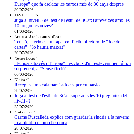
Europa" que fa esclatar les xarxes més de 30 anys després
30/07/2026
TEST DE L'ESTIU
Juga al nivell 5 del test de l'estiu de 3Cat: t'atreveixes amb les
10 preguntes noves?
01/08/2026
Arrenca "Joc de cartes" d'estiu!
Tensió, llàgrimes i un àpat conflictiu al retorn de "Joc de
cartes": "Jo hauria marxat"
30/07/2026
"Sense ficció"
"Eclipsi a través d'Europa": les claus d'un esdeveniment únic i
sorprenent, a "Sense ficció"
06/08/2026
"Cuines"
Receptes amb calamar: 14 idees per cuinar-lo
29/07/2026
Juga al test de l'estiu de 3Cat: superaràs les 10 preguntes del
nivell 4?
25/07/2026
"Tot es mou"
Carme Ruscalleda explica com guardar la síndria a la nevera:
ni amb film ni amb l'escorça
28/07/2026
"Cuines"