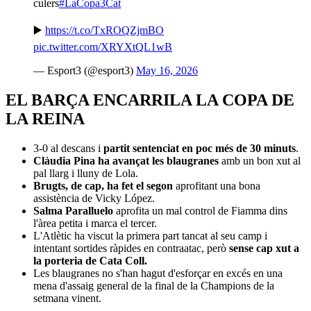
culers
#LaCopa3Cat
▶️
https://t.co/TxROQZjmBO
pic.twitter.com/XRYXtQL1wB
— Esport3 (@esport3)
May 16, 2026
EL BARÇA ENCARRILA LA COPA DE
LA REINA
3-0 al descans i
partit sentenciat en poc més de 30 minuts
.
Clàudia Pina ha avançat les blaugranes
amb un bon xut al
pal llarg i lluny de Lola.
Brugts, de cap, ha fet el segon
aprofitant una bona
assistència de Vicky López.
Salma Paralluelo
aprofita un mal control de Fiamma dins
l'àrea petita i marca el tercer.
L'Atlètic ha viscut la primera part tancat al seu camp i
intentant sortides ràpides en contraatac, però
sense cap xut a
la porteria de Cata Coll.
Les blaugranes no s'han hagut d'esforçar en excés en una
mena d'assaig general de la final de la Champions de la
setmana vinent.