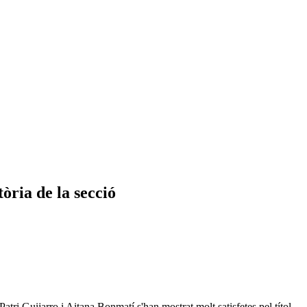
òria de la secció
tri Guijarro i Aitana Bonmatí s'han mostrat molt satisfetes pel títol