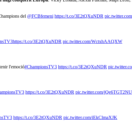
 Champions del
@FCBfemeni
https://t.co/3E2tQXuNDR
pic.twitter.c
onsTV3
https://t.co/3E2tQXuNDR
pic.twitter.com/WctxhAAQXW
enir l'emoció
#ChampionsTV3
https://t.co/3E2tQXuNDR
pic.twitte
ampionsTV3
https://t.co/3E2tQXuNDR
pic.twitter.com/jQe6TGT2NU
nsTV3
https://t.co/3E2tQXuNDR
pic.twitter.com/iEkClmaXJK