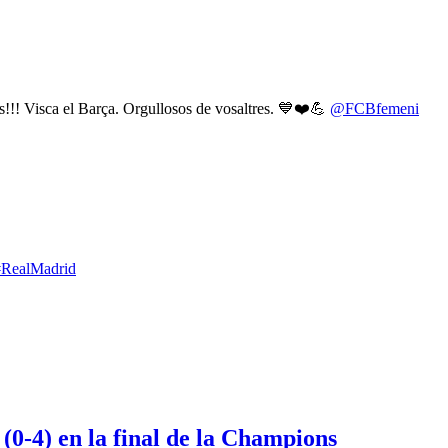
 Visca el Barça. Orgullosos de vosaltres. 💙❤️💪
@FCBfemeni
#RealMadrid