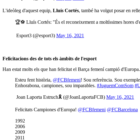
L'ideòleg d'aquest equip,
Lluís Cortés
, també ha volgut posar en relle
🏆⚽ Lluís Cortés: "És el reconeixement a moltíssimes hores d'
 Esport3 (@esport3)
May 16, 2021
Felicitacions des de tots els àmbits de l'esport
Han estat molts els que han felicitat el Barça femení campió d'Europa. D
Esteu fent història,
@FCBfemeni
! Sou referència. Sou exemple
Enhorabona, campiones, sou imparables.
#JuguemComSom
#U
 Joan Laporta Estruch🎗 (@JoanLaportaFCB)
May 16, 2021
Felicitats Campiones d'Europa!
@FCBfemeni
@FCBarcelona
1992
2006
2009
2011