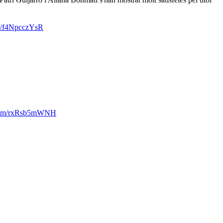
om/f4NpcczYsR
r.com/rxRsb5mWNH