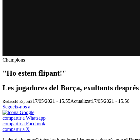
Champions
"Ho estem flipant!"
Les jugadores del Barça, exultants després
17/05/2021 - 15.55
Actualitzat
17/05/2021 - 15.56
Redacció Esport3
Segueix-nos a
compartir a Whatsapp
compartir a Facebook
compartir a X
L'alegria ha envaït totes les jugadores blaugranes després que
el Barç