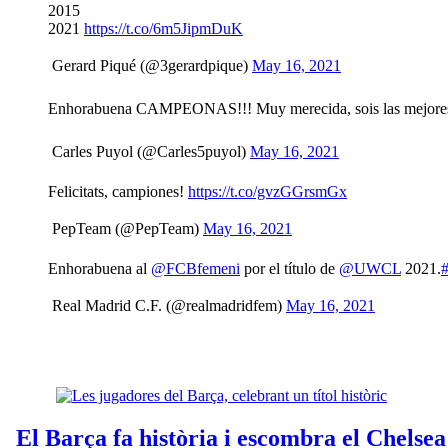
2015
2021
https://t.co/6m5JipmDuK
 Gerard Piqué (@3gerardpique)
May 16, 2021
Enhorabuena CAMPEONAS!!! Muy merecida, sois las mejores!!!
 Carles Puyol (@Carles5puyol)
May 16, 2021
Felicitats, campiones!
https://t.co/gvzGGrsmGx
 PepTeam (@PepTeam)
May 16, 2021
Enhorabuena al
@FCBfemeni
por el título de
@UWCL
2021.
 Real Madrid C.F. (@realmadridfem)
May 16, 2021