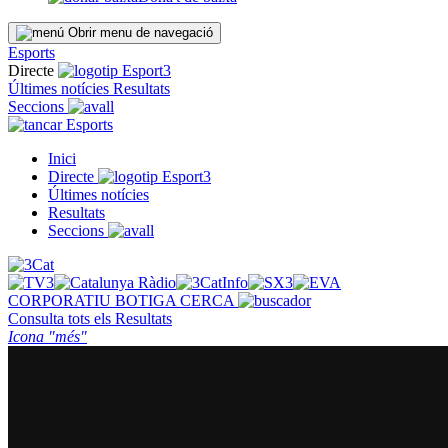
Obrir menu de navegació
Esports
Directe
Últimes notícies
Resultats
Seccions
Esports
Inici
Directe
Últimes notícies
Resultats
Seccions
CORPORATIU
BOTIGA
CERCA
Consulta tots els
Resultats
Icona "més"