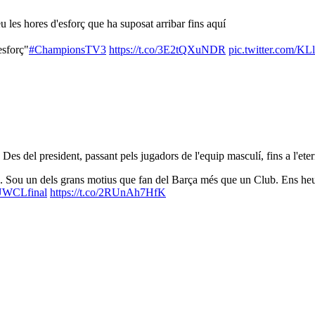
u les hores d'esforç que ha suposat arribar fins aquí
esforç"
#ChampionsTV3
https://t.co/3E2tQXuNDR
pic.twitter.com/K
es del president, passant pels jugadors de l'equip masculí, fins a l'eter
. Sou un dels grans motius que fan del Barça més que un Club. Ens heu 
WCLfinal
https://t.co/2RUnAh7HfK