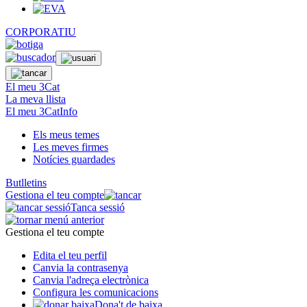
CORPORATIU
El meu 3Cat
La meva llista
El meu 3CatInfo
Els meus temes
Les meves firmes
Notícies guardades
Butlletins
Gestiona el teu compte
Tanca sessió
Gestiona el teu compte
Edita el teu perfil
Canvia la contrasenya
Canvia l'adreça electrònica
Configura les comunicacions
Dona't de baixa