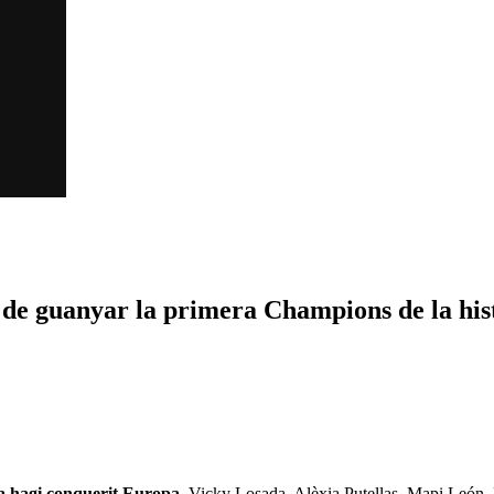
 de guanyar la primera Champions de la hist
a hagi conquerit Europa
. Vicky Losada, Alèxia Putellas, Mapi León, Pa