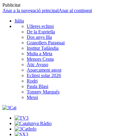
Publicitat
Anar a la navegació principal
Anar al contingut
Itàlia
Ulleres eclipsi
De la Espriella
Dos anys Illa
Granollers Paraguai
Institut Tailàndia
Multa a Meta
Menors Ceuta
Àtic Ayuso
Aparcament agost
Eclipsi solar 2026
Rodri
Paula Blasi
Tommy Marqués
Messi