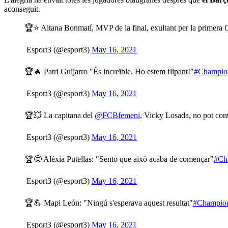
aconseguit.
🏆⭐ Aitana Bonmatí, MVP de la final, exultant per la primera
 Esport3 (@esport3)
May 16, 2021
🏆🔥 Patri Guijarro "És increïble. Ho estem flipant!"
#Champi
 Esport3 (@esport3)
May 16, 2021
🏆💥 La capitana del
@FCBfemeni
, Vicky Losada, no pot cont
 Esport3 (@esport3)
May 16, 2021
🏆🤩 Alèxia Putellas: "Sento que això acaba de començar"
#Ch
 Esport3 (@esport3)
May 16, 2021
🏆💪 Mapi León: "Ningú s'esperava aquest resultat"
#Champio
 Esport3 (@esport3)
May 16, 2021