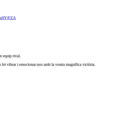
Llq9YjFZA
n equip rival.
fet vibrar i emocionar-nos amb la vostra magnífica victòria.