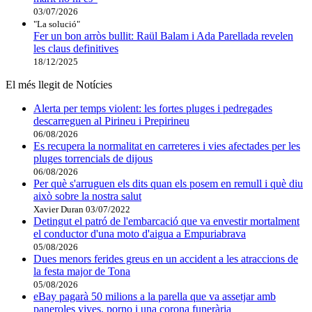
03/07/2026
"La solució"
Fer un bon arròs bullit: Raül Balam i Ada Parellada revelen
les claus definitives
18/12/2025
El més llegit de Notícies
Alerta per temps violent: les fortes pluges i pedregades
descarreguen al Pirineu i Prepirineu
06/08/2026
Es recupera la normalitat en carreteres i vies afectades per les
pluges torrencials de dijous
06/08/2026
Per què s'arruguen els dits quan els posem en remull i què diu
això sobre la nostra salut
Xavier Duran
03/07/2022
Detingut el patró de l'embarcació que va envestir mortalment
el conductor d'una moto d'aigua a Empuriabrava
05/08/2026
Dues menors ferides greus en un accident a les atraccions de
la festa major de Tona
05/08/2026
eBay pagarà 50 milions a la parella que va assetjar amb
paneroles vives, porno i una corona funerària