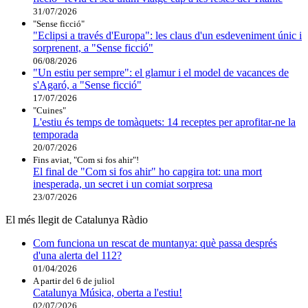
31/07/2026
"Sense ficció"
"Eclipsi a través d'Europa": les claus d'un esdeveniment únic i
sorprenent, a "Sense ficció"
06/08/2026
"Un estiu per sempre": el glamur i el model de vacances de
s'Agaró, a "Sense ficció"
17/07/2026
"Cuines"
L'estiu és temps de tomàquets: 14 receptes per aprofitar-ne la
temporada
20/07/2026
Fins aviat, "Com si fos ahir"!
El final de "Com si fos ahir" ho capgira tot: una mort
inesperada, un secret i un comiat sorpresa
23/07/2026
El més llegit de Catalunya Ràdio
Com funciona un rescat de muntanya: què passa després
d'una alerta del 112?
01/04/2026
A partir del 6 de juliol
Catalunya Música, oberta a l'estiu!
02/07/2026