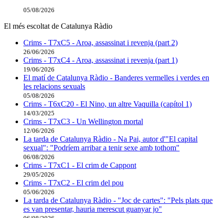
05/08/2026
El més escoltat de Catalunya Ràdio
Crims - T7xC5 - Aroa, assassinat i revenja (part 2)
26/06/2026
Crims - T7xC4 - Aroa, assassinat i revenja (part 1)
19/06/2026
El matí de Catalunya Ràdio - Banderes vermelles i verdes en
les relacions sexuals
05/08/2026
Crims - T6xC20 - El Nino, un altre Vaquilla (capítol 1)
14/03/2025
Crims - T7xC3 - Un Wellington mortal
12/06/2026
La tarda de Catalunya Ràdio - Na Pai, autor d'"El capital
sexual": "Podríem arribar a tenir sexe amb tothom"
06/08/2026
Crims - T7xC1 - El crim de Cappont
29/05/2026
Crims - T7xC2 - El crim del pou
05/06/2026
La tarda de Catalunya Ràdio - "Joc de cartes": "Pels plats que
es van presentar, hauria merescut guanyar jo"