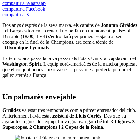
compartir a Whatsapp
compartir a Facebook
compartir a X
Dos anys després de la seva marxa, els camins de
Jonatan Giráldez
i el Barça es tornen a creuar. I no ho fan en un moment qualsevol.
Dissabte (18.00, TV3) s'enfrontarà per primera vegada al seu
exequip en la final de la Champions, ara com a tècnic de
l'
Olympique Lyonnais
.
La temporada passada la va passar als Estats Units, al capdavant del
Washington Spirit
. L'equip nord-americà és de la mateixa propietat
que el conjunt lionès i això va ser la passarel·la perfecta perquè el
gallec aterrés a França.
Un palmarès envejable
Giráldez
va estar tres temporades com a primer entrenador del club.
Anteriorment havia estat assistent de
Lluís Cortés
. Des que va
agafar les regnes de l'equip, ho va guanyar gairebé tot:
3 Lligues, 3
Supercopes, 2 Champions i 2 Copes de la Reina
.