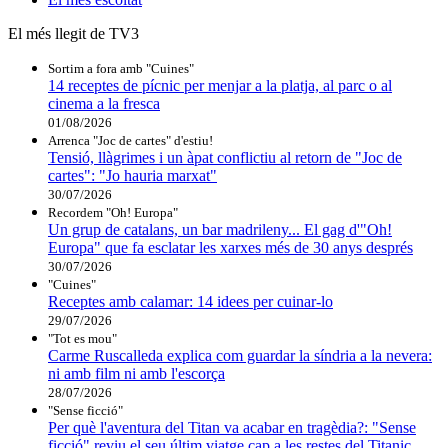
El més llegit de TV3
Sortim a fora amb "Cuines"
14 receptes de pícnic per menjar a la platja, al parc o al
cinema a la fresca
01/08/2026
Arrenca "Joc de cartes" d'estiu!
Tensió, llàgrimes i un àpat conflictiu al retorn de "Joc de
cartes": "Jo hauria marxat"
30/07/2026
Recordem "Oh! Europa"
Un grup de catalans, un bar madrileny... El gag d'"Oh!
Europa" que fa esclatar les xarxes més de 30 anys després
30/07/2026
"Cuines"
Receptes amb calamar: 14 idees per cuinar-lo
29/07/2026
"Tot es mou"
Carme Ruscalleda explica com guardar la síndria a la nevera:
ni amb film ni amb l'escorça
28/07/2026
"Sense ficció"
Per què l'aventura del Titan va acabar en tragèdia?: "Sense
ficció" reviu el seu últim viatge cap a les restes del Titanic