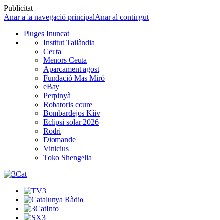
Publicitat
Anar a la navegació principal
Anar al contingut
Pluges Inuncat
Institut Tailàndia
Ceuta
Menors Ceuta
Aparcament agost
Fundació Mas Miró
eBay
Perpinyà
Robatoris coure
Bombardejos Kíiv
Eclipsi solar 2026
Rodri
Diomande
Vinicius
Toko Shengelia