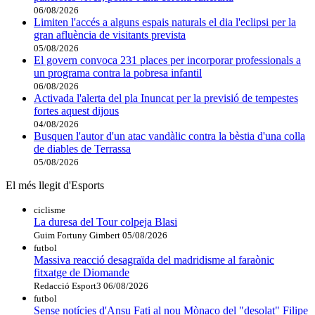
06/08/2026
Limiten l'accés a alguns espais naturals el dia l'eclipsi per la
gran afluència de visitants prevista
05/08/2026
El govern convoca 231 places per incorporar professionals a
un programa contra la pobresa infantil
06/08/2026
Activada l'alerta del pla Inuncat per la previsió de tempestes
fortes aquest dijous
04/08/2026
Busquen l'autor d'un atac vandàlic contra la bèstia d'una colla
de diables de Terrassa
05/08/2026
El més llegit d'Esports
ciclisme
La duresa del Tour colpeja Blasi
Guim Fortuny Gimbert
05/08/2026
futbol
Massiva reacció desagraïda del madridisme al faraònic
fitxatge de Diomande
Redacció Esport3
06/08/2026
futbol
Sense notícies d'Ansu Fati al nou Mònaco del "desolat" Filipe