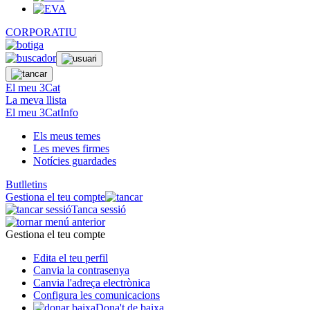
CORPORATIU
El meu 3Cat
La meva llista
El meu 3CatInfo
Els meus temes
Les meves firmes
Notícies guardades
Butlletins
Gestiona el teu compte
Tanca sessió
Gestiona el teu compte
Edita el teu perfil
Canvia la contrasenya
Canvia l'adreça electrònica
Configura les comunicacions
Dona't de baixa