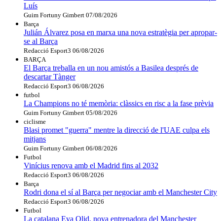
Luís
Guim Fortuny Gimbert
07/08/2026
Barça
Julián Álvarez posa en marxa una nova estratègia per apropar-
se al Barça
Redacció Esport3
06/08/2026
BARÇA
El Barça treballa en un nou amistós a Basilea després de
descartar Tànger
Redacció Esport3
06/08/2026
futbol
La Champions no té memòria: clàssics en risc a la fase prèvia
Guim Fortuny Gimbert
05/08/2026
ciclisme
Blasi promet "guerra" mentre la direcció de l'UAE culpa els
mitjans
Guim Fortuny Gimbert
06/08/2026
Futbol
Vinícius renova amb el Madrid fins al 2032
Redacció Esport3
06/08/2026
Barça
Rodri dona el sí al Barça per negociar amb el Manchester City
Redacció Esport3
06/08/2026
Futbol
La catalana Eva Olid, nova entrenadora del Manchester