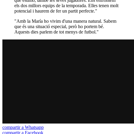
que estimo, també les seves jugadores. Ens enfrontem
els dos millors equips de la temporada. Elles tenen molt
potencial i haurem de fer un partit perfecte."
"Amb la María ho vivim d'una manera natural. Sabem
que és una situació especial, però ho portem bé.
Aquests dies parlem de tot menys de futbol."
compartir a Whatsapp
compartir a Facebook