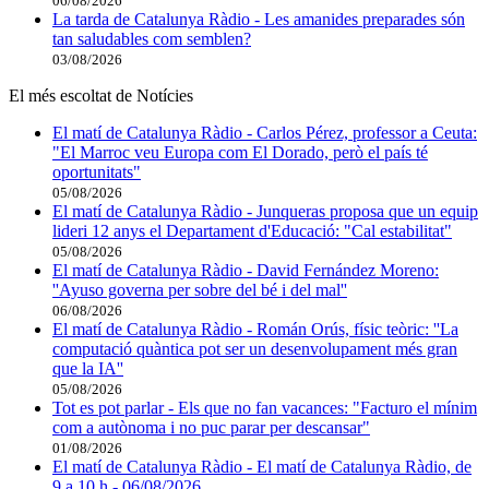
06/08/2026
La tarda de Catalunya Ràdio - Les amanides preparades són
tan saludables com semblen?
03/08/2026
El més escoltat de Notícies
El matí de Catalunya Ràdio - Carlos Pérez, professor a Ceuta:
"El Marroc veu Europa com El Dorado, però el país té
oportunitats"
05/08/2026
El matí de Catalunya Ràdio - Junqueras proposa que un equip
lideri 12 anys el Departament d'Educació: "Cal estabilitat"
05/08/2026
El matí de Catalunya Ràdio - David Fernández Moreno:
''Ayuso governa per sobre del bé i del mal''
06/08/2026
El matí de Catalunya Ràdio - Román Orús, físic teòric: ''La
computació quàntica pot ser un desenvolupament més gran
que la IA''
05/08/2026
Tot es pot parlar - Els que no fan vacances: "Facturo el mínim
com a autònoma i no puc parar per descansar"
01/08/2026
El matí de Catalunya Ràdio - El matí de Catalunya Ràdio, de
9 a 10 h - 06/08/2026