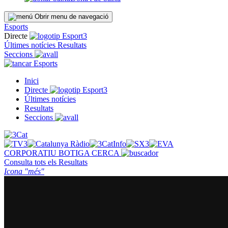
Obrir menu de navegació
Esports
Directe
Últimes notícies
Resultats
Seccions
Esports
Inici
Directe
Últimes notícies
Resultats
Seccions
CORPORATIU
BOTIGA
CERCA
Consulta tots els
Resultats
Icona "més"