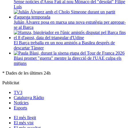
Sense notícies d'Ansu Fati al nou Mònaco del "desolat" Filipe
Luís
Julián Álvarez posa en marxa una nova estratègia per apropar-
se al Barça
El Barça treballa en un nou amistós a Basilea després de
descartar Tànger
Blasi promet "guerra" mentre la direcció de l'UAE culpa els
mitjans
* Dades de les últimes 24h
Publicitat
TV3
Catalunya Ràdio
Notícies
Esports
El
més llegit
El
més vist
El
més escoltat