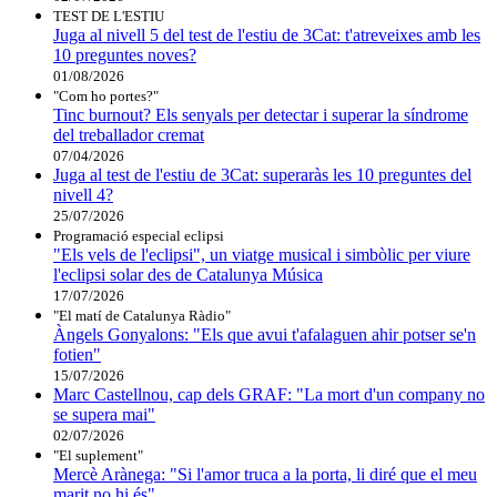
TEST DE L'ESTIU
Juga al nivell 5 del test de l'estiu de 3Cat: t'atreveixes amb les
10 preguntes noves?
01/08/2026
"Com ho portes?"
Tinc burnout? Els senyals per detectar i superar la síndrome
del treballador cremat
07/04/2026
Juga al test de l'estiu de 3Cat: superaràs les 10 preguntes del
nivell 4?
25/07/2026
Programació especial eclipsi
"Els vels de l'eclipsi", un viatge musical i simbòlic per viure
l'eclipsi solar des de Catalunya Música
17/07/2026
"El matí de Catalunya Ràdio"
Àngels Gonyalons: "Els que avui t'afalaguen ahir potser se'n
fotien"
15/07/2026
Marc Castellnou, cap dels GRAF: "La mort d'un company no
se supera mai"
02/07/2026
"El suplement"
Mercè Arànega: "Si l'amor truca a la porta, li diré que el meu
marit no hi és"