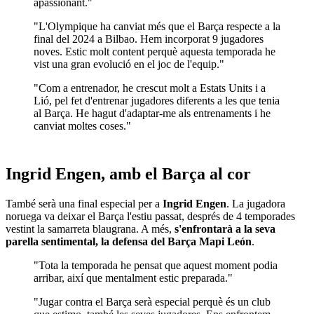
apassionant."
"L'Olympique ha canviat més que el Barça respecte a la
final del 2024 a Bilbao. Hem incorporat 9 jugadores
noves. Estic molt content perquè aquesta temporada he
vist una gran evolució en el joc de l'equip."
"Com a entrenador, he crescut molt a Estats Units i a
Lió, pel fet d'entrenar jugadores diferents a les que tenia
al Barça. He hagut d'adaptar-me als entrenaments i he
canviat moltes coses."
Ingrid Engen, amb el Barça al cor
També serà una final especial per a
Ingrid Engen
. La jugadora
noruega va deixar el Barça l'estiu passat, després de 4 temporades
vestint la samarreta blaugrana. A més,
s'enfrontarà a la seva
parella sentimental, la defensa del Barça Mapi León
.
"Tota la temporada he pensat que aquest moment podia
arribar, així que mentalment estic preparada."
"Jugar contra el Barça serà especial perquè és un club