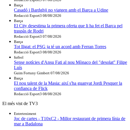
Barça
Casadó i Bardghji no viatgen amb el Barça a Udine
Redacció Esport3
08/08/2026
Barça
El City desestima la primera oferta que li ha fet el Barça pel
traspàs de Rodri
Redacció Esport3
07/08/2026
Barça
Tot lligat: el PSG ja té un acord amb Ferran Torres
Redacció Esport3
08/08/2026
futbol
Sense notícies d'Ansu Fati al nou Mònaco del "desolat" Filipe
Luís
Guim Fortuny Gimbert
07/08/2026
Barça
El nou talent de la Masia: així s'ha guanyat Jordi Pesquer la
confiança de Flick
Redacció Esport3
08/08/2026
El més vist de TV3
Entreteniment
Joc de cartes - T10xC2 - Millor restaurant de primera línia de
mar a Badalona