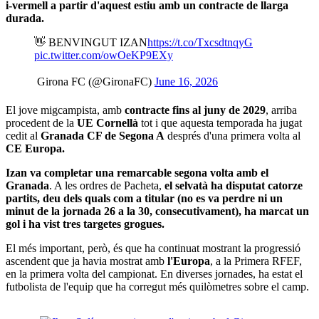
i-vermell a partir d'aquest estiu amb un contracte de llarga
durada.
👋 BENVINGUT IZAN
https://t.co/TxcsdtnqyG
pic.twitter.com/owOeKP9EXy
 Girona FC (@GironaFC)
June 16, 2026
El jove migcampista, amb
contracte fins al juny de 2029
, arriba
procedent de la
UE Cornellà
tot i que aquesta temporada ha jugat
cedit al
Granada CF de Segona A
després d'una primera volta al
CE Europa.
Izan va completar una remarcable segona volta amb el
Granada
. A les ordres de Pacheta,
el selvatà ha disputat catorze
partits, deu dels quals com a titular (no es va perdre ni un
minut de la jornada 26 a la 30, consecutivament), ha marcat un
gol i ha vist tres targetes grogues.
El més important, però, és que ha continuat mostrant la progressió
ascendent que ja havia mostrat amb
l'Europa
, a la Primera RFEF,
en la primera volta del campionat. En diverses jornades, ha estat el
futbolista de l'equip que ha corregut més quilòmetres sobre el camp.