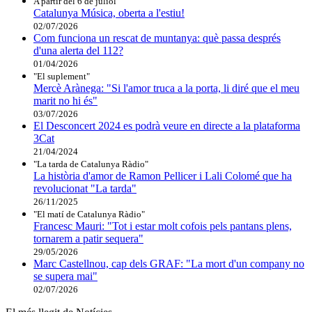
A partir del 6 de juliol
Catalunya Música, oberta a l'estiu!
02/07/2026
Com funciona un rescat de muntanya: què passa després
d'una alerta del 112?
01/04/2026
"El suplement"
Mercè Arànega: "Si l'amor truca a la porta, li diré que el meu
marit no hi és"
03/07/2026
El Desconcert 2024 es podrà veure en directe a la plataforma
3Cat
21/04/2024
"La tarda de Catalunya Ràdio"
La història d'amor de Ramon Pellicer i Lali Colomé que ha
revolucionat "La tarda"
26/11/2025
"El matí de Catalunya Ràdio"
Francesc Mauri: "Tot i estar molt cofois pels pantans plens,
tornarem a patir sequera"
29/05/2026
Marc Castellnou, cap dels GRAF: "La mort d'un company no
se supera mai"
02/07/2026