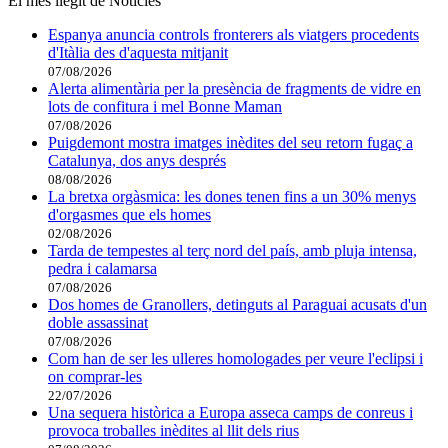
El més llegit de Notícies
Espanya anuncia controls fronterers als viatgers procedents
d'Itàlia des d'aquesta mitjanit
07/08/2026
Alerta alimentària per la presència de fragments de vidre en
lots de confitura i mel Bonne Maman
07/08/2026
Puigdemont mostra imatges inèdites del seu retorn fugaç a
Catalunya, dos anys després
08/08/2026
La bretxa orgàsmica: les dones tenen fins a un 30% menys
d'orgasmes que els homes
02/08/2026
Tarda de tempestes al terç nord del país, amb pluja intensa,
pedra i calamarsa
07/08/2026
Dos homes de Granollers, detinguts al Paraguai acusats d'un
doble assassinat
07/08/2026
Com han de ser les ulleres homologades per veure l'eclipsi i
on comprar-les
22/07/2026
Una sequera històrica a Europa asseca camps de conreus i
provoca troballes inèdites al llit dels rius