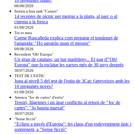
10 preguntes finals?
08/08/2026
Sortim a fora amb "Cuines"
14 receptes de pícnic per menjar a la platja, al parc o al
cinema a la fresca
01/08/2026
Tot es mou
Carme Ruscalleda explica com preparar el tomàquet de
l'amanida: "Ho agrairàs quan el mengis"
09/08/2026
Recordem "Oh! Europa"
Un grup de catalans, un bar madrileny... El gag d'"Oh!
Europa" que fa esclatar les xarxes més de 30 anys després
30/07/2026
TEST DE L'ESTIU
Juga al nivell 5 del test de l'estiu de 3Cat: t'atreveixes amb les
10 preguntes noves?
01/08/2026
Arrenca "Joc de cartes" d'estiu!
Tensió, llàgrimes i un àpat conflictiu al retorn de "Joc de
cartes": "Jo hauria marxat"
30/07/2026
"Sense ficció"
"Eclipsi a través d'Europa": les claus d'un esdeveniment únic i
sorprenent, a "Sense ficció"