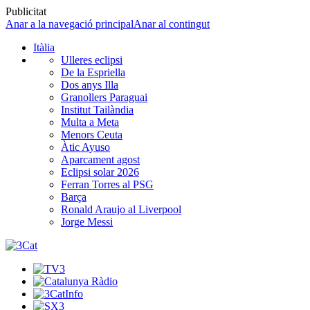
Publicitat
Anar a la navegació principal
Anar al contingut
Itàlia
Ulleres eclipsi
De la Espriella
Dos anys Illa
Granollers Paraguai
Institut Tailàndia
Multa a Meta
Menors Ceuta
Àtic Ayuso
Aparcament agost
Eclipsi solar 2026
Ferran Torres al PSG
Barça
Ronald Araujo al Liverpool
Jorge Messi