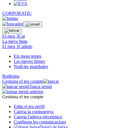
CORPORATIU
El meu 3Cat
La meva llista
El meu 3CatInfo
Els meus temes
Les meves firmes
Notícies guardades
Butlletins
Gestiona el teu compte
Tanca sessió
Gestiona el teu compte
Edita el teu perfil
Canvia la contrasenya
Canvia l'adreça electrònica
Configura les comunicacions
Dona't de baixa