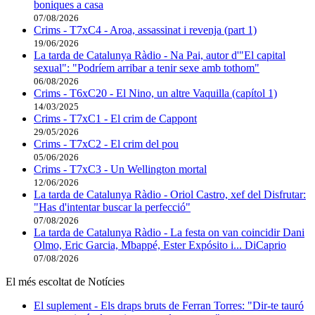
boniques a casa
07/08/2026
Crims - T7xC4 - Aroa, assassinat i revenja (part 1)
19/06/2026
La tarda de Catalunya Ràdio - Na Pai, autor d'"El capital
sexual": "Podríem arribar a tenir sexe amb tothom"
06/08/2026
Crims - T6xC20 - El Nino, un altre Vaquilla (capítol 1)
14/03/2025
Crims - T7xC1 - El crim de Cappont
29/05/2026
Crims - T7xC2 - El crim del pou
05/06/2026
Crims - T7xC3 - Un Wellington mortal
12/06/2026
La tarda de Catalunya Ràdio - Oriol Castro, xef del Disfrutar:
"Has d'intentar buscar la perfecció"
07/08/2026
La tarda de Catalunya Ràdio - La festa on van coincidir Dani
Olmo, Eric Garcia, Mbappé, Ester Expósito i... DiCaprio
07/08/2026
El més escoltat de Notícies
El suplement - Els draps bruts de Ferran Torres: "Dir-te tauró