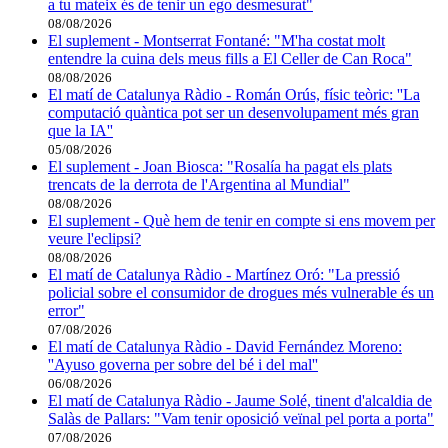
a tu mateix és de tenir un ego desmesurat"
08/08/2026
El suplement - Montserrat Fontané: "M'ha costat molt
entendre la cuina dels meus fills a El Celler de Can Roca"
08/08/2026
El matí de Catalunya Ràdio - Román Orús, físic teòric: ''La
computació quàntica pot ser un desenvolupament més gran
que la IA''
05/08/2026
El suplement - Joan Biosca: "Rosalía ha pagat els plats
trencats de la derrota de l'Argentina al Mundial"
08/08/2026
El suplement - Què hem de tenir en compte si ens movem per
veure l'eclipsi?
08/08/2026
El matí de Catalunya Ràdio - Martínez Oró: "La pressió
policial sobre el consumidor de drogues més vulnerable és un
error"
07/08/2026
El matí de Catalunya Ràdio - David Fernández Moreno:
''Ayuso governa per sobre del bé i del mal''
06/08/2026
El matí de Catalunya Ràdio - Jaume Solé, tinent d'alcaldia de
Salàs de Pallars: "Vam tenir oposició veïnal pel porta a porta"
07/08/2026