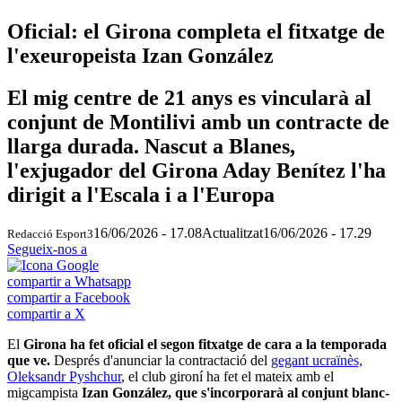
Oficial: el Girona completa el fitxatge de
l'exeuropeista Izan González
El mig centre de 21 anys es vincularà al
conjunt de Montilivi amb un contracte de
llarga durada. Nascut a Blanes,
l'exjugador del Girona Aday Benítez l'ha
dirigit a l'Escala i a l'Europa
16/06/2026 - 17.08
Actualitzat
16/06/2026 - 17.29
Redacció Esport3
Segueix-nos a
compartir a Whatsapp
compartir a Facebook
compartir a X
El
Girona ha fet oficial el segon fitxatge de cara a la temporada
que ve.
Després d'anunciar la contractació del
gegant ucraïnès,
Oleksandr Pyshchur
, el club gironí ha fet el mateix amb el
migcampista
Izan González, que s'incorporarà al conjunt blanc-