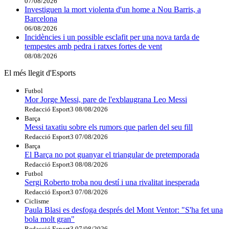
07/08/2026
Investiguen la mort violenta d'un home a Nou Barris, a
Barcelona
06/08/2026
Incidències i un possible esclafit per una nova tarda de
tempestes amb pedra i ratxes fortes de vent
08/08/2026
El més llegit d'Esports
Futbol
Mor Jorge Messi, pare de l'exblaugrana Leo Messi
Redacció Esport3
08/08/2026
Barça
Messi taxatiu sobre els rumors que parlen del seu fill
Redacció Esport3
07/08/2026
Barça
El Barça no pot guanyar el triangular de pretemporada
Redacció Esport3
08/08/2026
Futbol
Sergi Roberto troba nou destí i una rivalitat inesperada
Redacció Esport3
07/08/2026
Ciclisme
Paula Blasi es desfoga després del Mont Ventor: "S'ha fet una
bola molt gran"
Redacció Esport3
07/08/2026