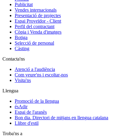
Publicitat
Vendes internacionals
Presentació de projectes
Espai Proveïdor - Client
Perfil del contractant
Còpia i Venda d'imatges
Botiga
Selecció de personal
Càsting
Contacta'ns
Atenció a l'audiència
Com veure'ns i escoltar-nos
Visita'ns
Llengua
Promoció de la llengua
ésAdir
Espai de l'aranès
Bon dia. Directori de mitjans en llengua catalana
Llibre d'estil
Troba'ns a