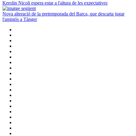
Kerolin Nicoli espera estar a l'altura de les expectatives
Nova alteració de la pretemporada del Barça, que descarta jugar
l'amistós a Tànger