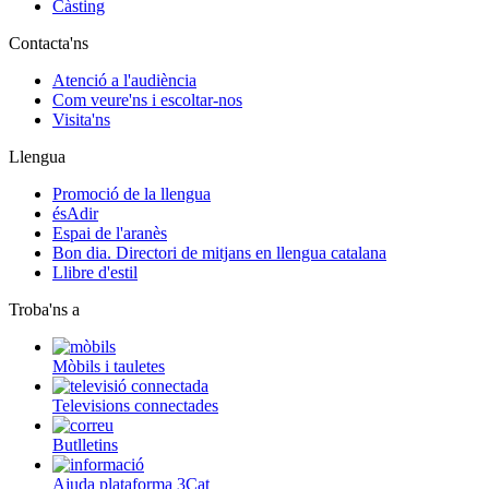
Càsting
Contacta'ns
Atenció a l'audiència
Com veure'ns i escoltar-nos
Visita'ns
Llengua
Promoció de la llengua
ésAdir
Espai de l'aranès
Bon dia. Directori de mitjans en llengua catalana
Llibre d'estil
Troba'ns a
Mòbils i tauletes
Televisions connectades
Butlletins
Ajuda plataforma 3Cat