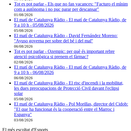
Tot es pot parlar - Els que no fan vacances: "Facturo el mínim
com a autònoma i no puc parar per descansar"
01/08/2026
El matí de Catalunya Ràdio - El matí de Catalunya Ràdio, de
9 a 10 h - 05/08/2026
05/08/2026
El matí de Catalunya Ràdio - David Fernández Moreno:
''Ayuso governa per sobre del bé i del mal''
06/08/2026
Tot es pot parlar - Ozempic: per què és important rebre
atenció psicològica si prenem el fàrmac?
02/08/2026
El matí de Catalunya Ràdio - El matí de Catalunya Ràdio, de
9 a 10 h - 06/08/2026
06/08/2026
El matí de Catalunya Ràdio - El risc d'incendi i la mobilitat,
les dues preocupacions de Protecció Civil davant l'eclipsi
solar
05/08/2026
El matí de Catalunya Ràdio - Pol Morillas, director del Cidob:
"El que ha funcionat és la cooperació entre el Marroc i
Espanya"
03/08/2026
El més escoltat d'Esports