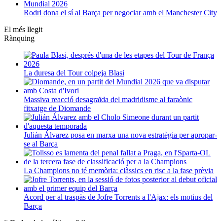
Rodri dona el sí al Barça per negociar amb el Manchester City
El més llegit
Rànquing
La duresa del Tour colpeja Blasi
Massiva reacció desagraïda del madridisme al faraònic
fitxatge de Diomande
Julián Álvarez posa en marxa una nova estratègia per apropar-
se al Barça
La Champions no té memòria: clàssics en risc a la fase prèvia
Acord per al traspàs de Jofre Torrents a l'Ajax: els motius del
Barça