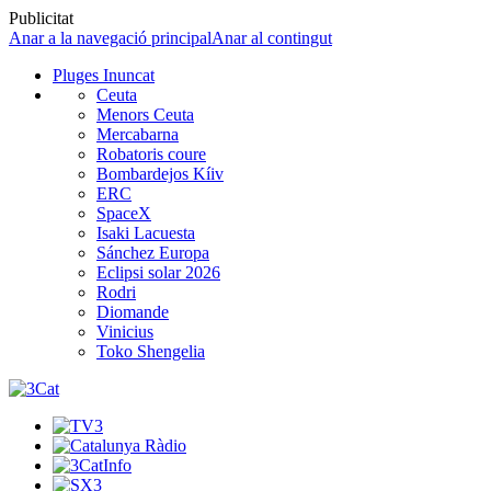
Publicitat
Anar a la navegació principal
Anar al contingut
Pluges Inuncat
Ceuta
Menors Ceuta
Mercabarna
Robatoris coure
Bombardejos Kíiv
ERC
SpaceX
Isaki Lacuesta
Sánchez Europa
Eclipsi solar 2026
Rodri
Diomande
Vinicius
Toko Shengelia