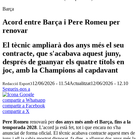
Barça
Acord entre Barça i Pere Romeu per
renovar
El tècnic ampliarà dos anys més el seu
contracte, que s'acabava aquest juny,
després de guanyar els quatre títols en
joc, amb la Champions al capdavant
12/06/2026 - 11.54
Actualitzat
12/06/2026 - 12.10
Redacció Esport3
Segueix-nos a
compartir a Whatsapp
compartir a Facebook
compartir a X
Pere Romeu
renovarà per
dos anys més amb el Barça, fins a la
temporada 2028
. L'acord ja està fet, tot i que encara no s'ha
anunciat de forma oficial. El tècnic acabava contracte aquest mes de
juny i ell ja sabia mostrat disposat, fa dies, a allargar dos anys més la