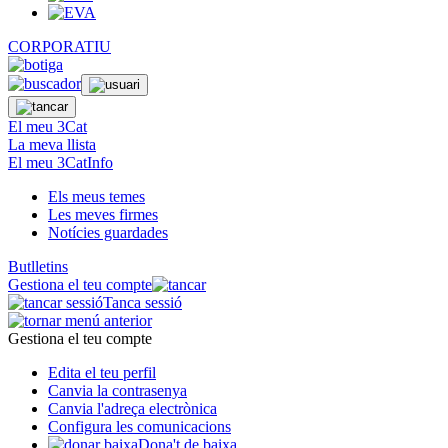
CORPORATIU
El meu 3Cat
La meva llista
El meu 3CatInfo
Els meus temes
Les meves firmes
Notícies guardades
Butlletins
Gestiona el teu compte
Tanca sessió
Gestiona el teu compte
Edita el teu perfil
Canvia la contrasenya
Canvia l'adreça electrònica
Configura les comunicacions
Dona't de baixa