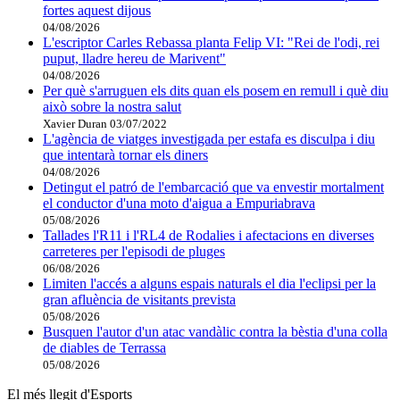
fortes aquest dijous
04/08/2026
L'escriptor Carles Rebassa planta Felip VI: "Rei de l'odi, rei
puput, lladre hereu de Marivent"
04/08/2026
Per què s'arruguen els dits quan els posem en remull i què diu
això sobre la nostra salut
Xavier Duran
03/07/2022
L'agència de viatges investigada per estafa es disculpa i diu
que intentarà tornar els diners
04/08/2026
Detingut el patró de l'embarcació que va envestir mortalment
el conductor d'una moto d'aigua a Empuriabrava
05/08/2026
Tallades l'R11 i l'RL4 de Rodalies i afectacions en diverses
carreteres per l'episodi de pluges
06/08/2026
Limiten l'accés a alguns espais naturals el dia l'eclipsi per la
gran afluència de visitants prevista
05/08/2026
Busquen l'autor d'un atac vandàlic contra la bèstia d'una colla
de diables de Terrassa
05/08/2026
El més llegit d'Esports