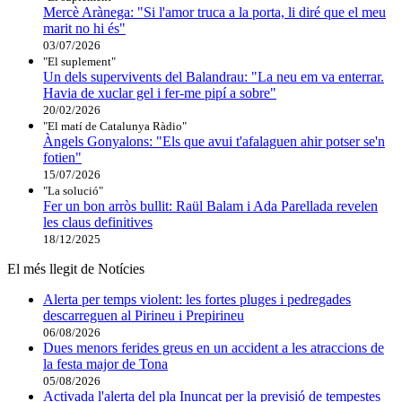
Mercè Arànega: "Si l'amor truca a la porta, li diré que el meu
marit no hi és"
03/07/2026
"El suplement"
Un dels supervivents del Balandrau: "La neu em va enterrar.
Havia de xuclar gel i fer-me pipí a sobre"
20/02/2026
"El matí de Catalunya Ràdio"
Àngels Gonyalons: "Els que avui t'afalaguen ahir potser se'n
fotien"
15/07/2026
"La solució"
Fer un bon arròs bullit: Raül Balam i Ada Parellada revelen
les claus definitives
18/12/2025
El més llegit de Notícies
Alerta per temps violent: les fortes pluges i pedregades
descarreguen al Pirineu i Prepirineu
06/08/2026
Dues menors ferides greus en un accident a les atraccions de
la festa major de Tona
05/08/2026
Activada l'alerta del pla Inuncat per la previsió de tempestes