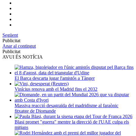
Següent
Publicitat
Anar al contingut
Publicitat
AVUI ÉS NOTÍCIA
El Barça descarta jugar l'amistós a Tànger
Vinícius renova amb el Madrid fins el 2032
Massiva reacció desagraïda del madridisme al faraònic
fitxatge de Diomande
Blasi promet "guerra" mentre la direcció de l'UAE culpa els
mitjans