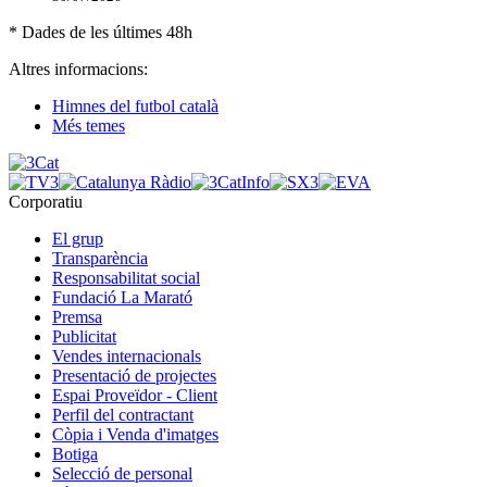
* Dades de les últimes 48h
Altres informacions:
Himnes del futbol català
Més temes
Corporatiu
El grup
Transparència
Responsabilitat social
Fundació La Marató
Premsa
Publicitat
Vendes internacionals
Presentació de projectes
Espai Proveïdor - Client
Perfil del contractant
Còpia i Venda d'imatges
Botiga
Selecció de personal