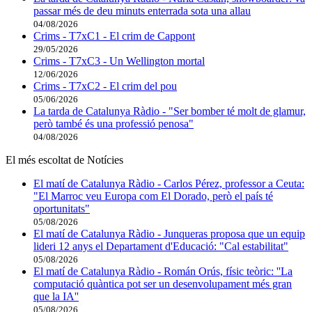
passar més de deu minuts enterrada sota una allau
04/08/2026
Crims - T7xC1 - El crim de Cappont
29/05/2026
Crims - T7xC3 - Un Wellington mortal
12/06/2026
Crims - T7xC2 - El crim del pou
05/06/2026
La tarda de Catalunya Ràdio - "Ser bomber té molt de glamur,
però també és una professió penosa"
04/08/2026
El més escoltat de Notícies
El matí de Catalunya Ràdio - Carlos Pérez, professor a Ceuta:
"El Marroc veu Europa com El Dorado, però el país té
oportunitats"
05/08/2026
El matí de Catalunya Ràdio - Junqueras proposa que un equip
lideri 12 anys el Departament d'Educació: "Cal estabilitat"
05/08/2026
El matí de Catalunya Ràdio - Román Orús, físic teòric: ''La
computació quàntica pot ser un desenvolupament més gran
que la IA''
05/08/2026