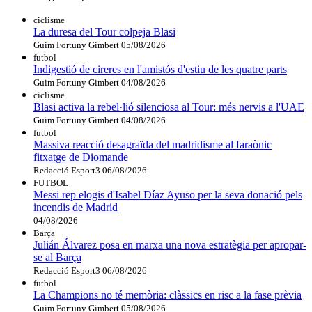
ciclisme
La duresa del Tour colpeja Blasi
Guim Fortuny Gimbert
05/08/2026
futbol
Indigestió de cireres en l'amistós d'estiu de les quatre parts
Guim Fortuny Gimbert
04/08/2026
ciclisme
Blasi activa la rebel·lió silenciosa al Tour: més nervis a l'UAE
Guim Fortuny Gimbert
04/08/2026
futbol
Massiva reacció desagraïda del madridisme al faraònic
fitxatge de Diomande
Redacció Esport3
06/08/2026
FUTBOL
Messi rep elogis d'Isabel Díaz Ayuso per la seva donació pels
incendis de Madrid
04/08/2026
Barça
Julián Álvarez posa en marxa una nova estratègia per apropar-
se al Barça
Redacció Esport3
06/08/2026
futbol
La Champions no té memòria: clàssics en risc a la fase prèvia
Guim Fortuny Gimbert
05/08/2026