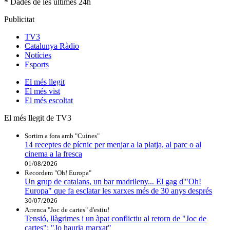
* Dades de les últimes 24h
Publicitat
TV3
Catalunya Ràdio
Notícies
Esports
El
més llegit
El
més vist
El
més escoltat
El més llegit de TV3
Sortim a fora amb "Cuines"
14 receptes de pícnic per menjar a la platja, al parc o al
cinema a la fresca
01/08/2026
Recordem "Oh! Europa"
Un grup de catalans, un bar madrileny... El gag d'"Oh!
Europa" que fa esclatar les xarxes més de 30 anys després
30/07/2026
Arrenca "Joc de cartes" d'estiu!
Tensió, llàgrimes i un àpat conflictiu al retorn de "Joc de
cartes": "Jo hauria marxat"