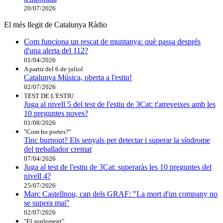
20/07/2026
El més llegit de Catalunya Ràdio
Com funciona un rescat de muntanya: què passa després
d'una alerta del 112?
01/04/2026
A partir del 6 de juliol
Catalunya Música, oberta a l'estiu!
02/07/2026
TEST DE L'ESTIU
Juga al nivell 5 del test de l'estiu de 3Cat: t'atreveixes amb les
10 preguntes noves?
01/08/2026
"Com ho portes?"
Tinc burnout? Els senyals per detectar i superar la síndrome
del treballador cremat
07/04/2026
Juga al test de l'estiu de 3Cat: superaràs les 10 preguntes del
nivell 4?
25/07/2026
Marc Castellnou, cap dels GRAF: "La mort d'un company no
se supera mai"
02/07/2026
"El suplement"