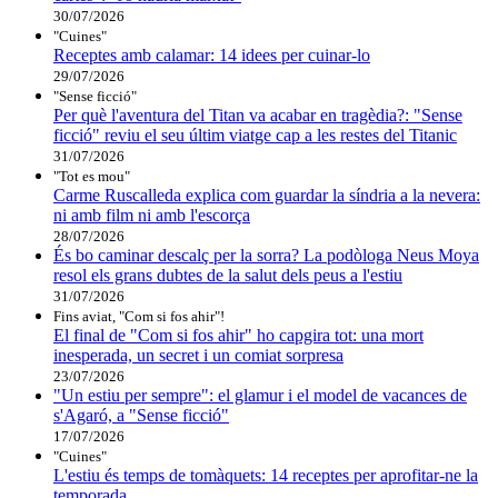
30/07/2026
"Cuines"
Receptes amb calamar: 14 idees per cuinar-lo
29/07/2026
"Sense ficció"
Per què l'aventura del Titan va acabar en tragèdia?: "Sense
ficció" reviu el seu últim viatge cap a les restes del Titanic
31/07/2026
"Tot es mou"
Carme Ruscalleda explica com guardar la síndria a la nevera:
ni amb film ni amb l'escorça
28/07/2026
És bo caminar descalç per la sorra? La podòloga Neus Moya
resol els grans dubtes de la salut dels peus a l'estiu
31/07/2026
Fins aviat, "Com si fos ahir"!
El final de "Com si fos ahir" ho capgira tot: una mort
inesperada, un secret i un comiat sorpresa
23/07/2026
"Un estiu per sempre": el glamur i el model de vacances de
s'Agaró, a "Sense ficció"
17/07/2026
"Cuines"
L'estiu és temps de tomàquets: 14 receptes per aprofitar-ne la
temporada