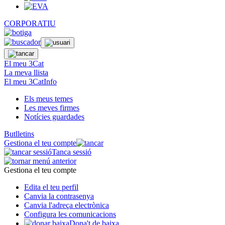
CORPORATIU
El meu 3Cat
La meva llista
El meu 3CatInfo
Els meus temes
Les meves firmes
Notícies guardades
Butlletins
Gestiona el teu compte
Tanca sessió
Gestiona el teu compte
Edita el teu perfil
Canvia la contrasenya
Canvia l'adreça electrònica
Configura les comunicacions
Dona't de baixa