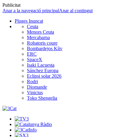
Publicitat
Anar a la navegació principal
Anar al contingut
Pluges Inuncat
Ceuta
Menors Ceuta
Mercabarna
Robatoris coure
Bombardejos Kíiv
ERC
SpaceX
Isaki Lacuesta
Sánchez Europa
Eclipsi solar 2026
Rodri
Diomande
Vinicius
Toko Shengelia