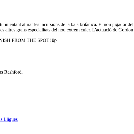
tit intentant aturar les incursions de la bala britànica. El nou jugador d
 altres grans especialitats del nou extrem culer. L'actuació de Gordon li
ISH FROM THE SPOT! 略
cus Rashford.
ns Lligues