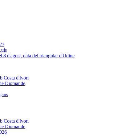
Luís
e de Diomande
tjans
e de Diomande