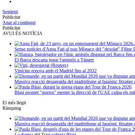
Següent
Publicitat
Anar al contingut
Publicitat
AVUI ÉS NOTÍCIA
Sense notícies d'Ansu Fati al nou Mònaco del "desolat" Filipe 
El Barça descarta jugar l'amistós a Tànger
Vinícius renova amb el Madrid fins al 2032
Massiva reacció desagraïda del madridisme al faraònic fitxatg
Blasi promet "guerra" mentre la direcció de l'UAE culpa els mi
El més llegit
Rànquing
Massiva reacció desagraïda del madridisme al faraònic fitxatg
La duresa del Tour colpeja Blasi