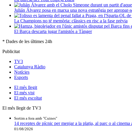
Julián Álvarez posa en marxa una nova estratègia per apropar-s
La Champions no té memòria: clàssics en risc a la fase prèvia
El Barça descarta jugar l'amistós a Tànger
* Dades de les últimes 24h
Publicitat
TV3
Catalunya Ràdio
Notícies
Esports
El
més llegit
El
més vist
El
més escoltat
El més llegit de TV3
Sortim a fora amb "Cuines"
14 receptes de pícnic per menjar a la platja, al parc o al cinema 
01/08/2026