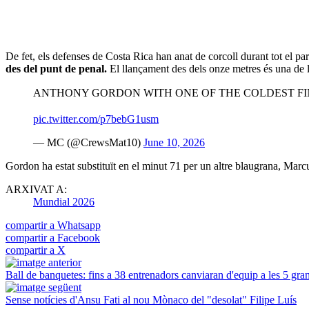
De fet, els defenses de Costa Rica han anat de corcoll durant tot el par
des del punt de penal.
El llançament des dels onze metres és una de les
ANTHONY GORDON WITH ONE OF THE COLDEST FIN
pic.twitter.com/p7bebG1usm
— MC (@CrewsMat10)
June 10, 2026
Gordon ha estat substituït en el minut 71 per un altre blaugrana, Mar
ARXIVAT A:
Mundial 2026
compartir a Whatsapp
compartir a Facebook
compartir a X
Ball de banquetes: fins a 38 entrenadors canviaran d'equip a les 5 gra
Sense notícies d'Ansu Fati al nou Mònaco del "desolat" Filipe Luís