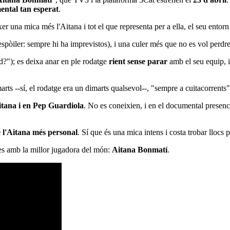
ntal tan esperat
.
er una mica més l'Aitana i tot el que representa per a ella, el seu ento
(espòiler: sempre hi ha imprevistos), i una culer més que no es vol perd
?"); es deixa anar en ple rodatge
rient sense parar
amb el seu equip, i
marts --sí, el rodatge era un dimarts qualsevol--, "sempre a cuitacorrents
itana i en Pep Guardiola
. No es coneixien, i en el documental presenc
 l'Aitana més personal
. Sí que és una mica intens i costa trobar llocs 
ues amb la millor jugadora del món:
Aitana Bonmatí
.