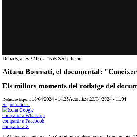
Dimarts, a les 22.05, a "Nits Sense ficció"
Aitana Bonmatí, el documental: "Coneixer
Els millors moments del rodatge del docum
18/04/2024 - 14.25
Actualitzat
23/04/2024 - 11.04
Redacció Esport3
Segueix-nos a
compartir a Whatsapp
compartir a Facebook
compartir a X
L'Aitana més personal. Això és el que podrem veure al documental "