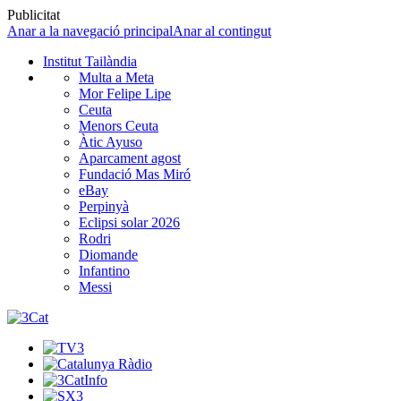
Publicitat
Anar a la navegació principal
Anar al contingut
Institut Tailàndia
Multa a Meta
Mor Felipe Lipe
Ceuta
Menors Ceuta
Àtic Ayuso
Aparcament agost
Fundació Mas Miró
eBay
Perpinyà
Eclipsi solar 2026
Rodri
Diomande
Infantino
Messi