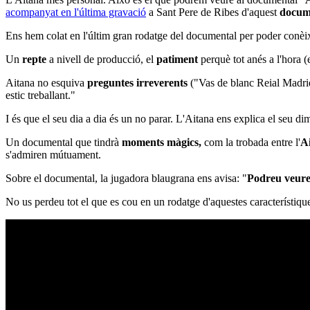
acompanyat en l'última gravació
a Sant Pere de Ribes d'aquest
docume
Ens hem colat en l'últim gran rodatge del documental per poder conèix
Un
repte
a nivell de producció, el
patiment
perquè tot anés a l'hora 
Aitana no esquiva
preguntes irreverents
("Vas de blanc Reial Madrid
estic treballant."
I és que el seu dia a dia és un no parar. L'Aitana ens explica el seu di
Un documental que tindrà
moments màgics,
com la trobada entre l'
A
s'admiren mútuament.
Sobre el documental, la jugadora blaugrana ens avisa: "
Podreu veure
No us perdeu tot el que es cou en un rodatge d'aquestes característiq