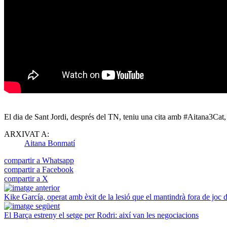
El dia de Sant Jordi, després del TN, teniu una cita amb #Aitana3Cat,
ARXIVAT A:
Aitana Bonmatí
compartir a Whatsapp
compartir a Facebook
compartir a X
Kike García, operat amb èxit de la lesió que el mantindrà fora de joc 
El Barça estreny el setge per Rodri: així van les negociacions