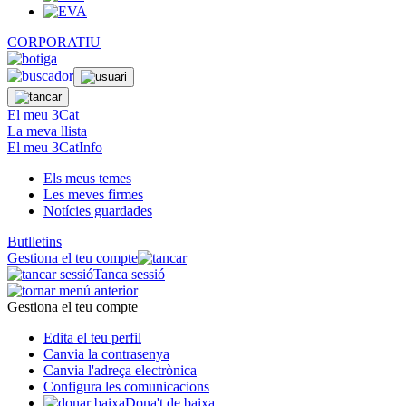
CORPORATIU
El meu 3Cat
La meva llista
El meu 3CatInfo
Els meus temes
Les meves firmes
Notícies guardades
Butlletins
Gestiona el teu compte
Tanca sessió
Gestiona el teu compte
Edita el teu perfil
Canvia la contrasenya
Canvia l'adreça electrònica
Configura les comunicacions
Dona't de baixa