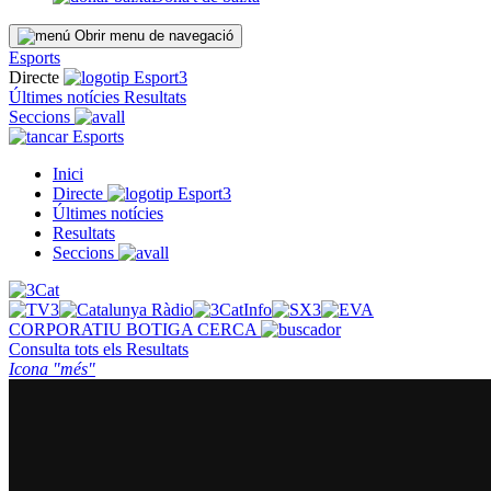
Obrir menu de navegació
Esports
Directe
Últimes notícies
Resultats
Seccions
Esports
Inici
Directe
Últimes notícies
Resultats
Seccions
CORPORATIU
BOTIGA
CERCA
Consulta tots els
Resultats
Icona "més"