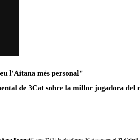
eu l'Aitana més personal"
ental de 3Cat sobre la millor jugadora del
Aitana Bonmatí
", que TV3 i la plataforma 3Cat estrenen el
23 d'abril
.